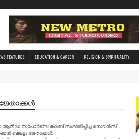
EWS FEATURES
EDUCATION & CAREER
RELIGION & SPIRITUALITY
 ജേതാക്കൾ
് ആൻഡ് സ്പോർട്സ് ക്ലബ് സംഘടിപ്പിച്ച സെവൻസ്
കൻ ബങ്കളം ജേതാക്കൾ.