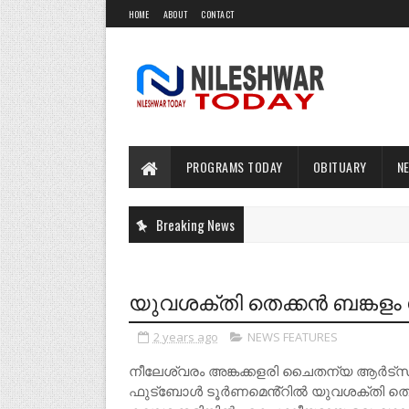
HOME
ABOUT
CONTACT
PROGRAMS TODAY
OBITUARY
N
Breaking News
യുവശക്തി തെക്കൻ ബങ്കളം
2 years ago
NEWS FEATURES
നീലേശ്വരം അങ്കക്കളരി ചൈതന്യ ആർട്സ
ഫുട്ബോൾ ടൂർണമെൻ്റിൽ യുവശക്തി തെക്