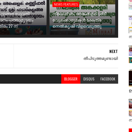
രം അങ്കക്കളരി
NEWS FEATURES
ാൽ വീട് തറവാട് ശ്രീ
ുളങ്ങര ഭഗവതി
നീലേശ്വരം അങ്കക്കളരി ശ്രീ
ാനം പത്താമുദയം
വേട്ടക്കൊരുമകൻ ക്ഷേത്ര
ിരം 27 ന്
നെൽകൃഷി വിളവെടുത്തു
ന
NEXT
തീപിടുത്തമുണ്ടായി
BLOGGER
DISQUS
FACEBOOK
ഉ
ന