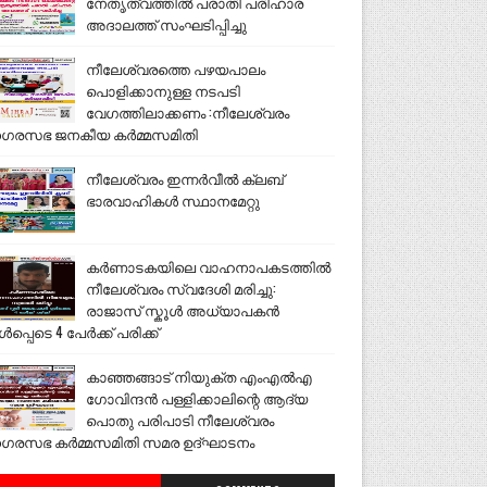
നേതൃത്വത്തിൽ പരാതി പരിഹാര
അദാലത്ത് സംഘടിപ്പിച്ചു
നീലേശ്വരത്തെ പഴയപാലം
പൊളിക്കാനുള്ള നടപടി
വേഗത്തിലാക്കണം :നീലേശ്വരം
ഗരസഭ ജനകീയ കർമ്മസമിതി
നീലേശ്വരം ഇന്നർവീൽ ക്ലബ്
ഭാരവാഹികൾ സ്ഥാനമേറ്റു
കർണാടകയിലെ വാഹനാപകടത്തിൽ
നീലേശ്വരം സ്വദേശി മരിച്ചു:
രാജാസ് സ്കൂൾ അധ്യാപകൻ
ൾപ്പെടെ 4 പേർക്ക് പരിക്ക്
കാഞ്ഞങ്ങാട് നിയുക്ത എംഎൽഎ
ഗോവിന്ദൻ പള്ളിക്കാലിന്റെ ആദ്യ
പൊതു പരിപാടി നീലേശ്വരം
ഗരസഭ കർമ്മസമിതി സമര ഉദ്ഘാടനം