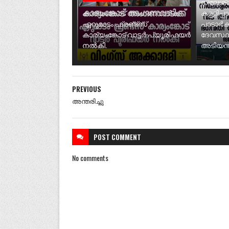
നീലേശ്വ
കാര്യംങ്കോട് അംഗണവാടിക്ക്
കള്ളിപ്പ
ഏറുമാടം ഫ്രണ്ട്സ്
പാടാർക
കാര്യംങ്കോട് വാട്ടർ പ്യൂരിഫയർ
ദേവസ്ഥ
നൽകി.
അടിയന്ത
PREVIOUS
അന്തരിച്ചു
POST
COMMENT
No comments