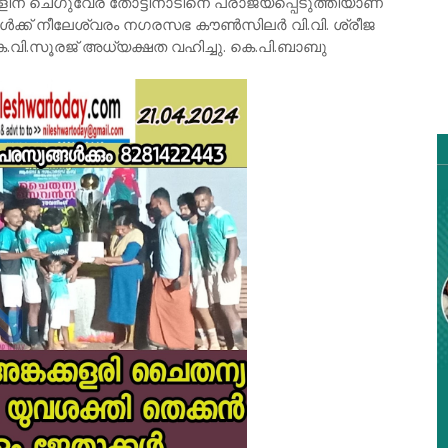
ന് ചെഗുവേര തോട്ടിനാടിനെ പരാജയപ്പെടുത്തിയാണ്
കൾക്ക് നീലേശ്വരം നഗരസഭ കൗൺസിലർ വി.വി. ശ്രീജ
കെ.വി.സൂരജ് അധ്യക്ഷത വഹിച്ചു. കെ.പി.ബാബു