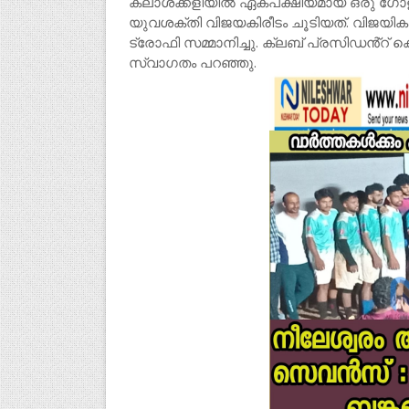
കലാശക്കളിയിൽ ഏകപക്ഷീയമായ ഒരു ഗോളി
യുവശക്തി വിജയകിരീടം ചൂടിയത്. വിജയി
ട്രോഫി സമ്മാനിച്ചു. ക്ലബ് പ്രസിഡൻ്റ് 
സ്വാഗതം പറഞ്ഞു.