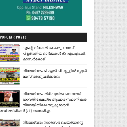
POPULAR POSTS
എന്റെ നീലേശ്വരം:ഒരു റോഡ്
പിളർത്തിയ ഓർമ്മകൾ ✍️ എം.എം.ജി.
കാസർകോട്
നീലേശ്വരം ജി എൽ പി സ്കൂളിൽ സ്കൂൾ
ബസ് അനുവദിക്കണം
നീലേശ്വരം ശ്രീ പുതിയ പറമ്പത്ത്
ഭഗവതി ക്ഷേത്രം ആചാര സ്ഥാനികൻ
നീലായിയിലെ സുകുമാരൻ
ന്തിത്തിരിയൻ (72) അന്തരിച്ചു.
നീലേശ്വരം നഗരസഭ ചെയർമാന്റെ