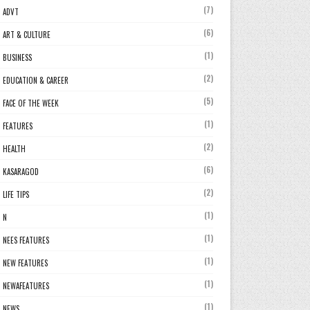
(7)
ADVT
(6)
ART & CULTURE
(1)
BUSINESS
(2)
EDUCATION & CAREER
(5)
FACE OF THE WEEK
(1)
FEATURES
(2)
HEALTH
(6)
KASARAGOD
(2)
LIFE TIPS
(1)
N
(1)
NEES FEATURES
(1)
NEW FEATURES
(1)
NEWAFEATURES
(1)
NEWS