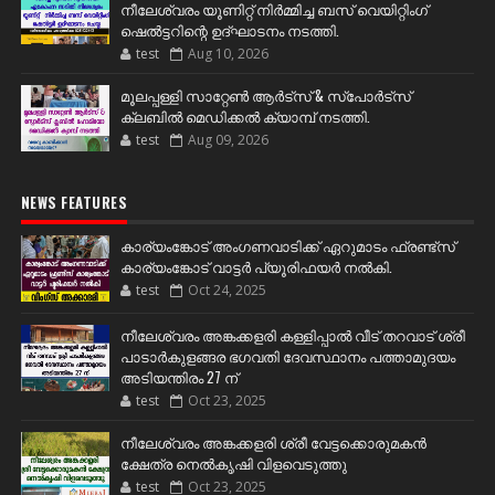
നീലേശ്വരം യൂണിറ്റ് നിർമ്മിച്ച ബസ് വെയിറ്റിംഗ്
ഷെൽട്ടറിന്റെ ഉദ്ഘാടനം നടത്തി.
test
Aug 10, 2026
മൂലപ്പള്ളി സാറ്റേൺ ആർട്സ് & സ്പോർട്സ്
ക്ലബിൽ മെഡിക്കൽ ക്യാമ്പ് നടത്തി.
test
Aug 09, 2026
NEWS FEATURES
കാര്യംങ്കോട് അംഗണവാടിക്ക് ഏറുമാടം ഫ്രണ്ട്സ്
കാര്യംങ്കോട് വാട്ടർ പ്യൂരിഫയർ നൽകി.
test
Oct 24, 2025
നീലേശ്വരം അങ്കക്കളരി കള്ളിപ്പാൽ വീട് തറവാട് ശ്രീ
പാടാർകുളങ്ങര ഭഗവതി ദേവസ്ഥാനം പത്താമുദയം
അടിയന്തിരം 27 ന്
test
Oct 23, 2025
നീലേശ്വരം അങ്കക്കളരി ശ്രീ വേട്ടക്കൊരുമകൻ
ക്ഷേത്ര നെൽകൃഷി വിളവെടുത്തു
test
Oct 23, 2025