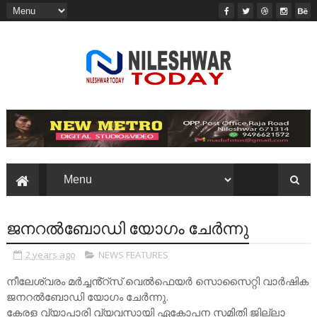
ജനറൽബോഡി യോഗം ചേർന്നു
2 years ago
NEWS FEATURES
നീലേശ്വരം മർച്ചൻ്റ്സ് വെൽഫെയർ സൊസൈറ്റി വാർഷിക
ജനറൽബോഡി യോഗം ചേർന്നു.
കേരള വ്യാപാരി വ്യവസായി ഏകോപന സമിതി ജില്ലാ