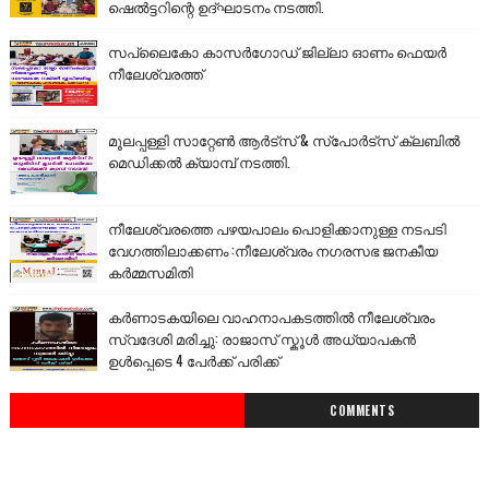
ഷെൽട്ടറിന്റെ ഉദ്ഘാടനം നടത്തി.
സപ്ലൈകോ കാസർഗോഡ് ജില്ലാ ഓണം ഫെയർ
നീലേശ്വരത്ത്
മൂലപ്പള്ളി സാറ്റേൺ ആർട്സ് & സ്പോർട്സ് ക്ലബിൽ
മെഡിക്കൽ ക്യാമ്പ് നടത്തി.
നീലേശ്വരത്തെ പഴയപാലം പൊളിക്കാനുള്ള നടപടി
വേഗത്തിലാക്കണം :നീലേശ്വരം നഗരസഭ ജനകീയ
കർമ്മസമിതി
കർണാടകയിലെ വാഹനാപകടത്തിൽ നീലേശ്വരം
സ്വദേശി മരിച്ചു: രാജാസ് സ്കൂൾ അധ്യാപകൻ
ഉൾപ്പെടെ 4 പേർക്ക് പരിക്ക്
COMMENTS