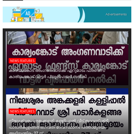
NEWS FEATURES
കാര്യംങ്കോട് അംഗണവാടിക്ക് ഏറുമാടം ഫ്രണ്ട്സ്
കാര്യംങ്കോട് വാട്ടർ പ്യൂരിഫയർ നൽകി.
NEWS FEATURES
നീലേശ്വരം അങ്കക്കളരി കള്ളിപ്പാൽ വീട് തറവാട് ശ്രീ
പാടാർകുളങ്ങര ഭഗവതി ദേവസ്ഥാനം പത്താമുദയം
അടിയന്തിരം 27 ന്