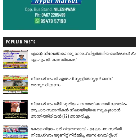
POPULAR POSTS
എന്റെ നീലേശ്വരം:ഒരു റോഡ് പിളർത്തിയ ഓർമ്മകൾ ✍️
എം.എം.ജി. കാസർകോട്
നീലേശ്വരം ജി എൽ പി സ്കൂളിൽ സ്കൂൾ ബസ്
അനുവദിക്കണം
നീലേശ്വരം ശ്രീ പുതിയ പറമ്പത്ത് ഭഗവതി ക്ഷേത്രം
ആചാര സ്ഥാനികൻ നീലായിയിലെ സുകുമാരൻ
അന്തിത്തിരിയൻ (72) അന്തരിച്ചു.
കേരള വ്യാപാരി വ്യവസായി ഏകോപന സമിതി
നീലേശ്വരം യൂണിറ്റ് നിർമ്മിച്ച ബസ് വെയിറ്റിംഗ്