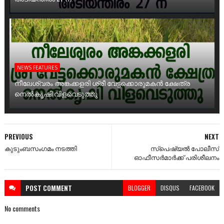
NEWS FEATURES
നീലേശ്വരം അങ്കക്കളരി ശ്രീ വേട്ടക്കൊരുമകൻ ക്ഷേത്ര
നെൽകൃഷി വിളവെടുത്തു
PREVIOUS
NEXT
കുടുംബസംഗമം നടത്തി
സ്പെഷ്യൽ പോലീസ്
ഓഫീസർമാർക്ക് പരിശീലനം
POST
COMMENT
BLOGGER
DISQUS
FACEBOOK
No comments