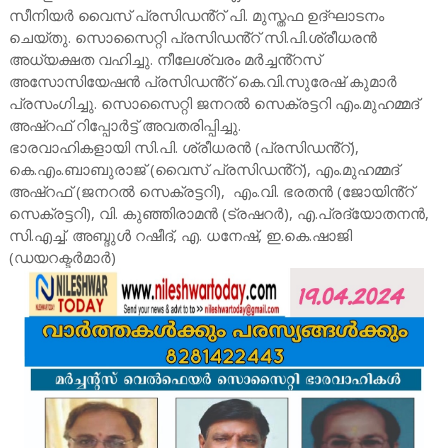
സീനിയർ വൈസ് പ്രസിഡൻ്റ് പി. മുസ്തഫ ഉദ്ഘാടനം
ചെയ്തു. സൊസൈറ്റി പ്രസിഡൻ്റ് സി.പി.ശ്രീധരൻ
അധ്യക്ഷത വഹിച്ചു. നീലേശ്വരം മർച്ചൻ്റസ്
അസോസിയേഷൻ പ്രസിഡൻ്റ് കെ.വി.സുരേഷ് കുമാർ
പ്രസംഗിച്ചു. സൊസൈറ്റി ജനറൽ സെക്രട്ടറി എം.മുഹമ്മദ്
അഷ്റഫ് റിപ്പോർട്ട് അവതരിപ്പിച്ചു.
ഭാരവാഹികളായി സി.പി. ശ്രീധരൻ (പ്രസിഡൻ്റ്),
കെ.എം.ബാബുരാജ് (വൈസ് പ്രസിഡൻ്റ്), എം.മുഹമ്മദ്
അഷ്റഫ് (ജനറൽ സെക്രട്ടറി), എം.വി. ഭരതൻ (ജോയിൻ്റ്
സെക്രട്ടറി), വി. കുഞ്ഞിരാമൻ (ട്രഷറർ), എ.പ്രദ്യോതനൻ,
സി.എച്ച്. അബ്ദുൾ റഷീദ്, എ. ധനേഷ്, ഇ.കെ.ഷാജി
(ഡയറക്ടർമാർ)