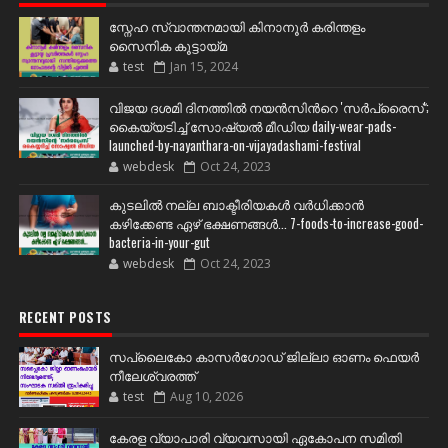
സ്നേഹ സ്വാന്തനമായി കിനാനൂർ കരിന്തളം
സൈനിക കൂട്ടായ്മ
test
Jan 15, 2024
വിജയ ദശമി ദിനത്തില്‍ നയന്‍സിന്‍റെ 'സര്‍പ്രൈസ്';
കൈയ്യടിച്ച് സോഷ്യല്‍ മീഡിയ daily-wear-pads-
launched-by-nayanthara-on-vijayadashami-festival
webdesk
Oct 24, 2023
കുടലിൽ നല്ല ബാക്ടീരിയകൾ വര്‍ധിക്കാന്‍
കഴിക്കേണ്ട ഏഴ് ഭക്ഷണങ്ങള്‍... 7-foods-to-increase-good-
bacteria-in-your-gut
webdesk
Oct 24, 2023
RECENT POSTS
സപ്ലൈകോ കാസർഗോഡ് ജില്ലാ ഓണം ഫെയർ
നീലേശ്വരത്ത്
test
Aug 10, 2026
കേരള വ്യാപാരി വ്യവസായി ഏകോപന സമിതി