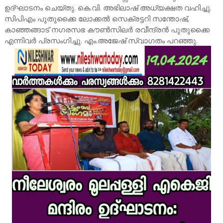
ഉദ്ഘാടനം ചെയ്തു. കെ.വി. അഭിലാഷ് അധ്യക്ഷത വഹിച്ചു.
സിപിഎം പുതുക്കൈ ലോക്കൽ സെക്രട്ടറി സന്തോഷ്,
കാഞ്ഞങ്ങാട് നഗരസഭ കൗൺസിലർ രവീന്ദ്രൻ പുതുക്കൈ
എന്നിവർ പ്രസംഗിച്ചു. എം.അജേഷ് സ്വാഗതം പറഞ്ഞു.