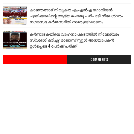
കാഞ്ഞങ്ങാട് നിയുക്ത എംഎൽഎ ഗോവിന്ദൻ
പള്ളിക്കാലിന്റെ ആദ്യ പൊതു പരിപാടി നീലേശ്വരം
നഗരസഭ കർമ്മസമിതി സമര ഉദ്ഘാടനം
കർണാടകയിലെ വാഹനാപകടത്തിൽ നീലേശ്വരം
സ്വദേശി മരിച്ചു: രാജാസ് സ്കൂൾ അധ്യാപകൻ
ഉൾപ്പെടെ 4 പേർക്ക് പരിക്ക്
COMMENTS