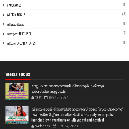
(1)
VACCANCIES
(4)
WEEKLY FOCUS
(1)
നീലേശ്വരം
(2)
ന്യൂസ് FEATURES
(1)
ന്യൂസ്ഡ് FEATURES
WEEKLY FOCUS
സ്നേഹ സ്വാന്തനമായി കിനാനൂർ കരിന്തളം
സൈനിക കൂട്ടായ്മ
test
Jan 15, 2024
വിജയ ദശമി ദിനത്തില്‍ നയന്‍സിന്‍റെ 'സര്‍പ്രൈസ്';
കൈയ്യടിച്ച് സോഷ്യല്‍ മീഡിയ daily-wear-pads-
launched-by-nayanthara-on-vijayadashami-festival
webdesk
Oct 24, 2023