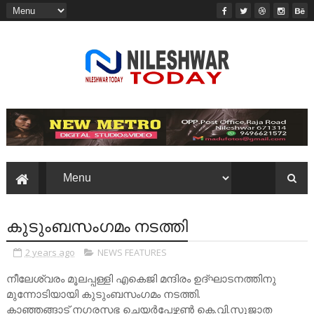
കുടുംബസംഗമം നടത്തി
2 years ago
NEWS FEATURES
നീലേശ്വരം മൂലപ്പള്ളി എകെജി മന്ദിരം ഉദ്ഘാടനത്തിനു
മുന്നോടിയായി കുടുംബസംഗമം നടത്തി.
കാഞ്ഞങ്ങാട് നഗരസഭ ചെയർപേഴ്സൺ കെ.വി.സുജാത