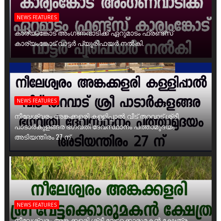
NEWS FEATURES
കാര്യംങ്കോട് അംഗണവാടിക്ക് ഏറുമാടം ഫ്രണ്ട്സ്
കാര്യംങ്കോട് വാട്ടർ പ്യൂരിഫയർ നൽകി.
NEWS FEATURES
നീലേശ്വരം അങ്കക്കളരി കള്ളിപ്പാൽ വീട് തറവാട് ശ്രീ
പാടാർകുളങ്ങര ഭഗവതി ദേവസ്ഥാനം പത്താമുദയം
അടിയന്തിരം 27 ന്
NEWS FEATURES
നീലേശ്വരം അങ്കക്കളരി ശ്രീ വേട്ടക്കൊരുമകൻ ക്ഷേത്ര