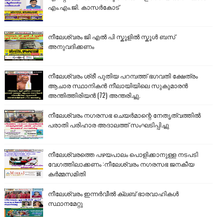
എം.എം.ജി. കാസർകോട്
നീലേശ്വരം ജി എൽ പി സ്കൂളിൽ സ്കൂൾ ബസ്
അനുവദിക്കണം
നീലേശ്വരം ശ്രീ പുതിയ പറമ്പത്ത് ഭഗവതി ക്ഷേത്രം
ആചാര സ്ഥാനികൻ നീലായിയിലെ സുകുമാരൻ
അന്തിത്തിരിയൻ (72) അന്തരിച്ചു.
നീലേശ്വരം നഗരസഭ ചെയർമാന്റെ നേതൃത്വത്തിൽ
പരാതി പരിഹാര അദാലത്ത് സംഘടിപ്പിച്ചു
നീലേശ്വരത്തെ പഴയപാലം പൊളിക്കാനുള്ള നടപടി
വേഗത്തിലാക്കണം :നീലേശ്വരം നഗരസഭ ജനകീയ
കർമ്മസമിതി
നീലേശ്വരം ഇന്നർവീൽ ക്ലബ് ഭാരവാഹികൾ
സ്ഥാനമേറ്റു