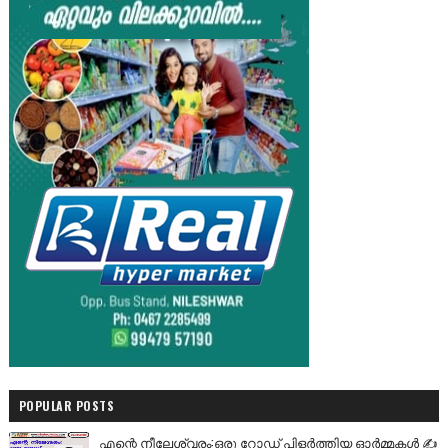
POPULAR POSTS
എന്റെ നീലേശ്വരം:ഒരു റോഡ് പിളർത്തിയ ഓർമ്മകൾ ✍️