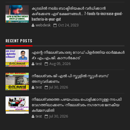
കുടലിൽ നല്ല ബാക്ടീരിയകൾ വര്‍ധിക്കാന്‍
കഴിക്കേണ്ട ഏഴ് ഭക്ഷണങ്ങള്‍... 7-foods-to-increase-good-
bacteria-in-your-gut
webdesk
Oct 24, 2023
RECENT POSTS
എന്റെ നീലേശ്വരം:ഒരു റോഡ് പിളർത്തിയ ഓർമ്മകൾ
✍️ എം.എം.ജി. കാസർകോട്
test
Aug 05, 2026
നീലേശ്വരം ജി എൽ പി സ്കൂളിൽ സ്കൂൾ ബസ്
അനുവദിക്കണം
test
Jul 30, 2026
നീലേശ്വരത്തെ പഴയപാലം പൊളിക്കാനുള്ള നടപടി
വേഗത്തിലാക്കണം :നീലേശ്വരം നഗരസഭ ജനകീയ
കർമ്മസമിതി
test
Jul 30, 2026