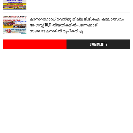
കാസറഗോഡ് റവന്യൂ ജില്ല ടി.ടി.ഐ. കലോത്സവം
ആഗസ്റ്റ് 10,11 തീയതികളിൽ പടന്നക്കാട്:
സംഘാടകസമിതി രൂപീകരിച്ചു
COMMENTS