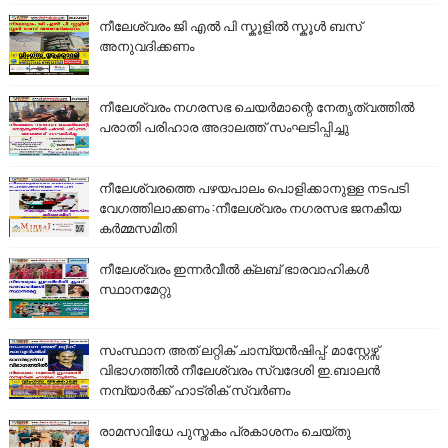
നീലേശ്വരം ജി എൽ പി സ്കൂളിൽ സ്കൂൾ ബസ്
അനുവദിക്കണം
നീലേശ്വരം നഗരസഭ ചെയർമാന്റെ നേതൃത്വത്തിൽ
പരാതി പരിഹാര അദാലത്ത് സംഘടിപ്പിച്ചു
നീലേശ്വരത്തെ പഴയപാലം പൊളിക്കാനുള്ള നടപടി
വേഗത്തിലാക്കണം :നീലേശ്വരം നഗരസഭ ജനകീയ
കർമ്മസമിതി
നീലേശ്വരം ഇന്നർവീൽ ക്ലബ് ഭാരവാഹികൾ
സ്ഥാനമേറ്റു
സംസ്ഥാന അത് ലറ്റിക് ചാമ്പ്യൻഷിപ്പ്: മാസ്റ്റേഴ്സ്
വിഭാഗത്തിൽ നീലേശ്വരം സ്വദേശി ഇ.ബാലൻ
നമ്പ്യാർക്ക് ഹാട്രിക് സ്വർണം
രാമസവിധേ പുസ്തകം പ്രകാശനം ചെയ്തു