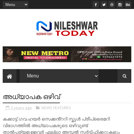
അധ്യാപക ഒഴിവ്
2 years ago
NEWS FEATURES
കക്കാട്ട് ഗവ.ഹയർ സെക്കൻ്ററി സ്കൂൾ പ്രീപ്രൈമറി
വിഭാഗത്തിൽ അധ്യാപകരുടെ ഒഴിവുണ്ട്.
താൽപര്യമുള്ളവർ എല്ലാ അസ്സൽ സർട്ടിഫിക്കറ്റുകളും