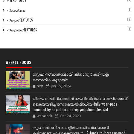
WEEKLY FOCUS
(1)
നീലേശ്വരം
(2)
ന്യൂസ് FEATURES
(1)
ന്യൂസ്ഡ് FEATURES
WEEKLY FOCUS
സ്നേഹ സ്വാന്തനമായി കിനാനൂർ കരിന്തളം
സൈനിക കൂട്ടായ്മ
test
Jan 15, 2024
വിജയ ദശമി ദിനത്തില്‍ നയന്‍സിന്‍റെ 'സര്‍പ്രൈസ്';
കൈയ്യടിച്ച് സോഷ്യല്‍ മീഡിയ daily-wear-pads-
launched-by-nayanthara-on-vijayadashami-festival
webdesk
Oct 24, 2023
കുടലിൽ നല്ല ബാക്ടീരിയകൾ വര്‍ധിക്കാന്‍
കഴിക്കേണ്ട ഏഴ് ഭക്ഷണങ്ങള്‍... 7-foods-to-increase-good-