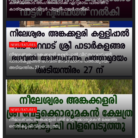
കാര്യംങ്കോട് അംഗണവാടിക്ക് ഏറുമാടം ഫ്രണ്ട്സ്
കാര്യംങ്കോട് വാട്ടർ പ്യൂരിഫയർ നൽകി.
NEWS FEATURES
നീലേശ്വരം അങ്കക്കളരി കള്ളിപ്പാൽ വീട് തറവാട് ശ്രീ
പാടാർകുളങ്ങര ഭഗവതി ദേവസ്ഥാനം പത്താമുദയം
അടിയന്തിരം 27 ന്
NEWS FEATURES
നീലേശ്വരം അങ്കക്കളരി ശ്രീ വേട്ടക്കൊരുമകൻ ക്ഷേത്ര
നെൽകൃഷി വിളവെടുത്തു