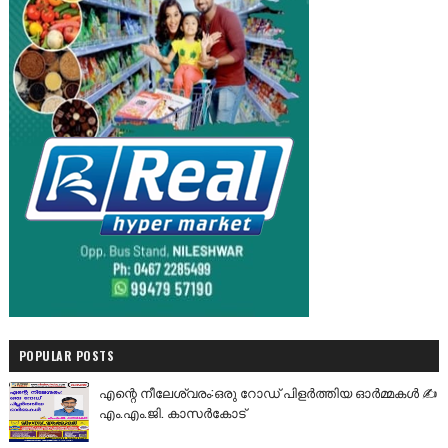
POPULAR POSTS
എന്റെ നീലേശ്വരം:ഒരു റോഡ് പിളർത്തിയ ഓർമ്മകൾ ✍️
എം.എം.ജി. കാസർകോട്