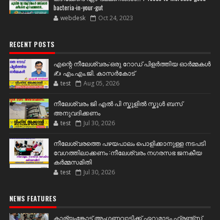
bacteria-in-your-gut
webdesk
Oct 24, 2023
RECENT POSTS
എന്റെ നീലേശ്വരം:ഒരു റോഡ് പിളർത്തിയ ഓർമ്മകൾ
✍️ എം.എം.ജി. കാസർകോട്
test
Aug 05, 2026
നീലേശ്വരം ജി എൽ പി സ്കൂളിൽ സ്കൂൾ ബസ്
അനുവദിക്കണം
test
Jul 30, 2026
നീലേശ്വരത്തെ പഴയപാലം പൊളിക്കാനുള്ള നടപടി
വേഗത്തിലാക്കണം :നീലേശ്വരം നഗരസഭ ജനകീയ
കർമ്മസമിതി
test
Jul 30, 2026
NEWS FEATURES
കാര്യംങ്കോട് അംഗണവാടിക്ക് ഏറുമാടം ഫ്രണ്ട്സ്