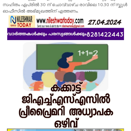
സഹിതം ഏപ്രിൽ 30 ന് ചൊവ്വാഴ്ച രാവിലെ 10.30 ന് സ്കൂൾ
ഓഫീസിൽ അഭിമുഖത്തിന് എത്തണം.