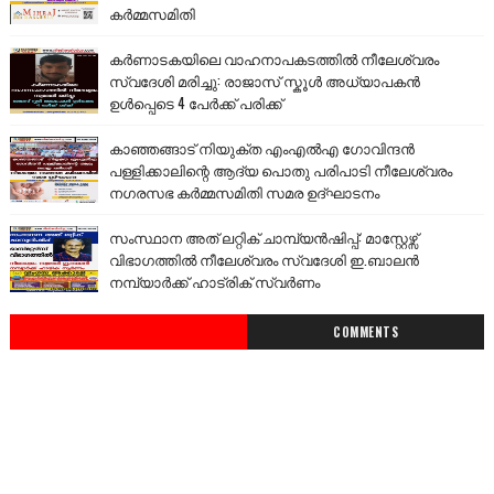
കർമ്മസമിതി
കർണാടകയിലെ വാഹനാപകടത്തിൽ നീലേശ്വരം
സ്വദേശി മരിച്ചു: രാജാസ് സ്കൂൾ അധ്യാപകൻ
ഉൾപ്പെടെ 4 പേർക്ക് പരിക്ക്
കാഞ്ഞങ്ങാട് നിയുക്ത എംഎൽഎ ഗോവിന്ദൻ
പള്ളിക്കാലിന്റെ ആദ്യ പൊതു പരിപാടി നീലേശ്വരം
നഗരസഭ കർമ്മസമിതി സമര ഉദ്ഘാടനം
സംസ്ഥാന അത് ലറ്റിക് ചാമ്പ്യൻഷിപ്പ്: മാസ്റ്റേഴ്സ്
വിഭാഗത്തിൽ നീലേശ്വരം സ്വദേശി ഇ.ബാലൻ
നമ്പ്യാർക്ക് ഹാട്രിക് സ്വർണം
COMMENTS