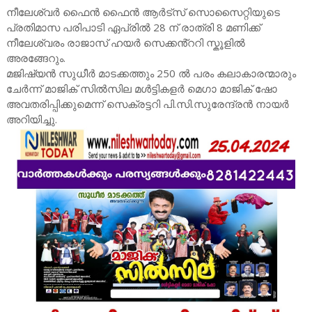
നീലേശ്വർ ഫൈൻ ഫൈൻ ആർട്സ് സൊസൈറ്റിയുടെ
പ്രതിമാസ പരിപാടി ഏപ്രിൽ 28 ന് രാത്രി 8 മണിക്ക്
നീലേശ്വരം രാജാസ് ഹയർ സെക്കൻ്ററി സ്കൂളിൽ
അരങ്ങേറും.
മജിഷ്യൻ സുധീർ മാടക്കത്തും 250 ൽ പരം കലാകാരന്മാരും
ചേർന്ന് മാജിക് സിൽസില മൾട്ടികളർ മെഗാ മാജിക് ഷോ
അവതരിപ്പിക്കുമെന്ന് സെക്രട്ടറി പി.സി.സുരേന്ദ്രൻ നായർ
അറിയിച്ചു.