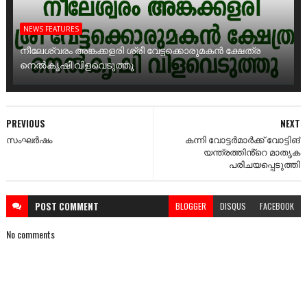
NEWS FEATURES
നീലേശ്വരം അങ്കക്കളരി ശ്രീ വേട്ടക്കൊരുമകൻ ക്ഷേത്ര
നെൽകൃഷി വിളവെടുത്തു
PREVIOUS
NEXT
സംഘർഷം
കന്നി വോട്ടർമാർക്ക് വോട്ടിങ്
യന്ത്രത്തിൻ്റെ മാതൃക
പരിചയപ്പെടുത്തി
POST
COMMENT
BLOGGER
DISQUS
FACEBOOK
No comments