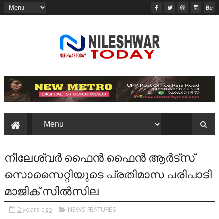
നീലേശ്വർ ഫൈൻ ഫൈൻ ആർട്സ്
സൊസൈറ്റിയുടെ പ്രതിമാസ പരിപാടി
മാജിക് സിൽസില
2 years ago
NEWS FEATURES