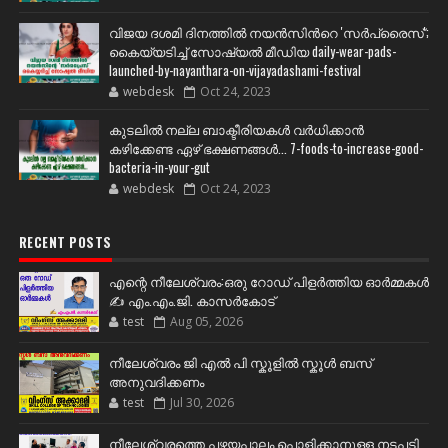
വിജയ ദശമി ദിനത്തില്‍ നയന്‍സിന്‍റെ 'സര്‍പ്രൈസ്';
കൈയ്യടിച്ച് സോഷ്യല്‍ മീഡിയ daily-wear-pads-
launched-by-nayanthara-on-vijayadashami-festival
webdesk
Oct 24, 2023
കുടലിൽ നല്ല ബാക്ടീരിയകൾ വര്‍ധിക്കാന്‍
കഴിക്കേണ്ട ഏഴ് ഭക്ഷണങ്ങള്‍... 7-foods-to-increase-good-
bacteria-in-your-gut
webdesk
Oct 24, 2023
RECENT POSTS
എന്റെ നീലേശ്വരം:ഒരു റോഡ് പിളർത്തിയ ഓർമ്മകൾ
✍️ എം.എം.ജി. കാസർകോട്
test
Aug 05, 2026
നീലേശ്വരം ജി എൽ പി സ്കൂളിൽ സ്കൂൾ ബസ്
അനുവദിക്കണം
test
Jul 30, 2026
നീലേശ്വരത്തെ പഴയപാലം പൊളിക്കാനുള്ള നടപടി