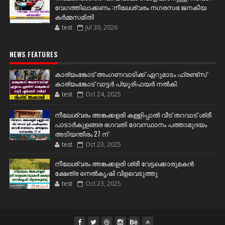
വേഗത്തിലാക്കണം :നീലേശ്വരം നഗരസഭ ജനകീയ
കർമ്മസമിതി
test
Jul 30, 2026
NEWS FEATURES
കാര്യംങ്കോട് അംഗണവാടിക്ക് ഏറുമാടം ഫ്രണ്ട്സ്
കാര്യംങ്കോട് വാട്ടർ പ്യൂരിഫയർ നൽകി.
test
Oct 24, 2025
നീലേശ്വരം അങ്കക്കളരി കള്ളിപ്പാൽ വീട് തറവാട് ശ്രീ
പാടാർകുളങ്ങര ഭഗവതി ദേവസ്ഥാനം പത്താമുദയം
അടിയന്തിരം 27 ന്
test
Oct 23, 2025
നീലേശ്വരം അങ്കക്കളരി ശ്രീ വേട്ടക്കൊരുമകൻ
ക്ഷേത്ര നെൽകൃഷി വിളവെടുത്തു
test
Oct 23, 2025