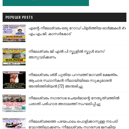
POPULAR POSTS
എന്റെ നീലേശ്വരം:ഒരു റോഡ് പിളർത്തിയ ഓർമ്മകൾ ✍️
എം.എം.ജി. കാസർകോട്
നീലേശ്വരം ജി എൽ പി സ്കൂളിൽ സ്കൂൾ ബസ്
അനുവദിക്കണം
നീലേശ്വരം ശ്രീ പുതിയ പറമ്പത്ത് ഭഗവതി ക്ഷേത്രം
ആചാര സ്ഥാനികൻ നീലായിയിലെ സുകുമാരൻ
അന്തിത്തിരിയൻ (72) അന്തരിച്ചു.
നീലേശ്വരം നഗരസഭ ചെയർമാന്റെ നേതൃത്വത്തിൽ
പരാതി പരിഹാര അദാലത്ത് സംഘടിപ്പിച്ചു
നീലേശ്വരത്തെ പഴയപാലം പൊളിക്കാനുള്ള നടപടി
വേഗത്തിലാക്കണം :നീലേശ്വരം നഗരസഭ ജനകീയ