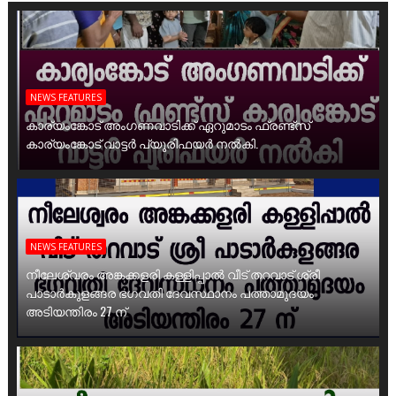
NEWS FEATURES
കാര്യംങ്കോട് അംഗണവാടിക്ക് ഏറുമാടം ഫ്രണ്ട്സ്
കാര്യംങ്കോട് വാട്ടർ പ്യൂരിഫയർ നൽകി.
NEWS FEATURES
നീലേശ്വരം അങ്കക്കളരി കള്ളിപ്പാൽ വീട് തറവാട് ശ്രീ
പാടാർകുളങ്ങര ഭഗവതി ദേവസ്ഥാനം പത്താമുദയം
അടിയന്തിരം 27 ന്