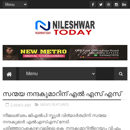
സന്മയ നന്ദകുമാറിന് എൽ എസ് എസ്
2 years ago
NEWS FEATURES
നീലേശ്വരം ജിഎൽപി സ്കൂൾ വിദ്യാർത്ഥിനി സന്മയ
നന്ദകുമാർ എൽഎസ്എസ് നേടി.
പടിഞ്ഞാറ്റംകൊഴുവലിലെ കെ. നന്ദകുമാറിൻ്റെയും വി.എം.