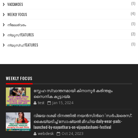
(1)
VACCANCIES
(4)
WEEKLY FOCUS
(1)
നീലേശ്വരം
(2)
ന്യൂസ് FEATURES
(1)
ന്യൂസ്ഡ് FEATURES
WEEKLY FOCUS
സ്നേഹ സ്വാന്തനമായി കിനാനൂർ കരിന്തളം
സൈനിക കൂട്ടായ്മ
test
Jan 15, 2024
വിജയ ദശമി ദിനത്തില്‍ നയന്‍സിന്‍റെ 'സര്‍പ്രൈസ്';
കൈയ്യടിച്ച് സോഷ്യല്‍ മീഡിയ daily-wear-pads-
launched-by-nayanthara-on-vijayadashami-festival
webdesk
Oct 24, 2023