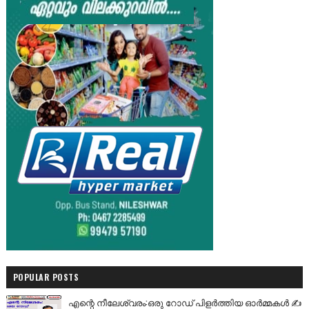
POPULAR POSTS
എന്റെ നീലേശ്വരം:ഒരു റോഡ് പിളർത്തിയ ഓർമ്മകൾ ✍️