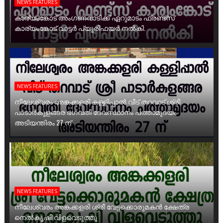
NEWS FEATURES
കാര്യംങ്കോട് അംഗണവാടിക്ക് ഏറുമാടം ഫ്രണ്ട്സ്
കാര്യംങ്കോട് വാട്ടർ പ്യൂരിഫയർ നൽകി.
NEWS FEATURES
നീലേശ്വരം അങ്കക്കളരി കള്ളിപ്പാൽ വീട് തറവാട് ശ്രീ
പാടാർകുളങ്ങര ഭഗവതി ദേവസ്ഥാനം പത്താമുദയം
അടിയന്തിരം 27 ന്
NEWS FEATURES
നീലേശ്വരം അങ്കക്കളരി ശ്രീ വേട്ടക്കൊരുമകൻ ക്ഷേത്ര
നെൽകൃഷി വിളവെടുത്തു