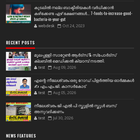
കുടലിൽ നല്ല ബാക്ടീരിയകൾ വര്‍ധിക്കാന്‍
കഴിക്കേണ്ട ഏഴ് ഭക്ഷണങ്ങള്‍... 7-foods-to-increase-good-
bacteria-in-your-gut
webdesk
Oct 24, 2023
RECENT POSTS
മൂലപ്പള്ളി സാറ്റേൺ ആർട്സ് & സ്പോർട്സ്
ക്ലബിൽ മെഡിക്കൽ ക്യാമ്പ് നടത്തി.
test
Aug 09, 2026
എന്റെ നീലേശ്വരം:ഒരു റോഡ് പിളർത്തിയ ഓർമ്മകൾ
✍️ എം.എം.ജി. കാസർകോട്
test
Aug 05, 2026
നീലേശ്വരം ജി എൽ പി സ്കൂളിൽ സ്കൂൾ ബസ്
അനുവദിക്കണം
test
Jul 30, 2026
NEWS FEATURES