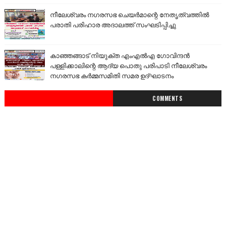
നീലേശ്വരം നഗരസഭ ചെയർമാന്റെ നേതൃത്വത്തിൽ
പരാതി പരിഹാര അദാലത്ത് സംഘടിപ്പിച്ചു
കാഞ്ഞങ്ങാട് നിയുക്ത എംഎൽഎ ഗോവിന്ദൻ
പള്ളിക്കാലിന്റെ ആദ്യ പൊതു പരിപാടി നീലേശ്വരം
നഗരസഭ കർമ്മസമിതി സമര ഉദ്ഘാടനം
COMMENTS