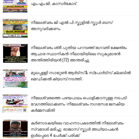
എം.എം.ജി. കാസർകോട്
നീലേശ്വരം ജി എൽ പി സ്കൂളിൽ സ്കൂൾ ബസ്
അനുവദിക്കണം
നീലേശ്വരം ശ്രീ പുതിയ പറമ്പത്ത് ഭഗവതി ക്ഷേത്രം
ആചാര സ്ഥാനികൻ നീലായിയിലെ സുകുമാരൻ
അന്തിത്തിരിയൻ (72) അന്തരിച്ചു.
മൂലപ്പള്ളി സാറ്റേൺ ആർട്സ് & സ്പോർട്സ് ക്ലബിൽ
മെഡിക്കൽ ക്യാമ്പ് നടത്തി.
നീലേശ്വരത്തെ പഴയപാലം പൊളിക്കാനുള്ള നടപടി
വേഗത്തിലാക്കണം :നീലേശ്വരം നഗരസഭ ജനകീയ
കർമ്മസമിതി
കർണാടകയിലെ വാഹനാപകടത്തിൽ നീലേശ്വരം
സ്വദേശി മരിച്ചു: രാജാസ് സ്കൂൾ അധ്യാപകൻ
ഉൾപ്പെടെ 4 പേർക്ക് പരിക്ക്