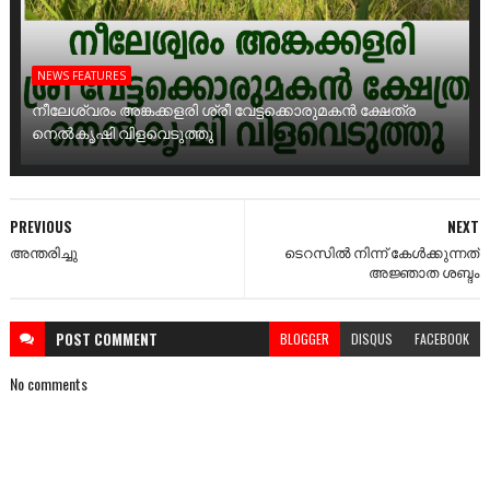
NEWS FEATURES
നീലേശ്വരം അങ്കക്കളരി ശ്രീ വേട്ടക്കൊരുമകൻ ക്ഷേത്ര
നെൽകൃഷി വിളവെടുത്തു
PREVIOUS
NEXT
അന്തരിച്ചു
ടെറസിൽ നിന്ന് കേൾക്കുന്നത്
അജ്ഞാത ശബ്ദം
POST
COMMENT
BLOGGER
DISQUS
FACEBOOK
No comments