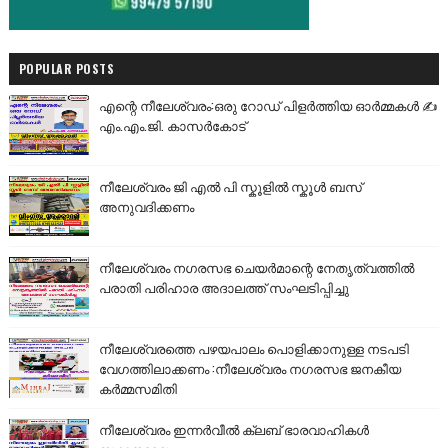
POPULAR POSTS
എന്റെ നീലേശ്വരം:ഒരു റോഡ് പിളർത്തിയ ഓർമ്മകൾ ✍️
എം.എം.ജി. കാസർകോട്
നീലേശ്വരം ജി എൽ പി സ്കൂളിൽ സ്കൂൾ ബസ്
അനുവദിക്കണം
നീലേശ്വരം നഗരസഭ ചെയർമാന്റെ നേതൃത്വത്തിൽ
പരാതി പരിഹാര അദാലത്ത് സംഘടിപ്പിച്ചു
നീലേശ്വരത്തെ പഴയപാലം പൊളിക്കാനുള്ള നടപടി
വേഗത്തിലാക്കണം :നീലേശ്വരം നഗരസഭ ജനകീയ
കർമ്മസമിതി
നീലേശ്വരം ഇന്നർവീൽ ക്ലബ് ഭാരവാഹികൾ