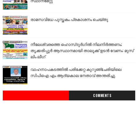
സ്ഥാനമേറ്റു
രാമസവിധേ പുസ്തകം പ്രകാശനം ചെയ്തു
നീലേശ്വരത്തെ ഹൊസ്ദുർഗിൽ നിലനിർത്തണം;
തൃക്കരിപ്പൂർ ആസ്ഥാനമായി താലൂക്ക് ഉടൻ വേണം: മുസ്
ലിം ലീഗ്
വാഹനാപകടത്തിൽ പരിക്കേറ്റ കുറുഞ്ചേരിയിലെ
സിപിഐ എം ആദ്യകാല നേതാവ് അന്തരിച്ചു.
COMMENTS