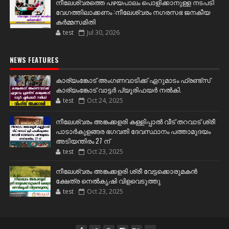
നീലേശ്വരത്തെ പഴയപാലം പൊളിക്കാനുള്ള നടപടി
വേഗത്തിലാക്കണം :നീലേശ്വരം നഗരസഭ ജനകീയ
കർമ്മസമിതി
test
Jul 30, 2026
NEWS FEATURES
കാര്യംങ്കോട് അംഗണവാടിക്ക് ഏറുമാടം ഫ്രണ്ട്സ്
കാര്യംങ്കോട് വാട്ടർ പ്യൂരിഫയർ നൽകി.
test
Oct 24, 2025
നീലേശ്വരം അങ്കക്കളരി കള്ളിപ്പാൽ വീട് തറവാട് ശ്രീ
പാടാർകുളങ്ങര ഭഗവതി ദേവസ്ഥാനം പത്താമുദയം
അടിയന്തിരം 27 ന്
test
Oct 23, 2025
നീലേശ്വരം അങ്കക്കളരി ശ്രീ വേട്ടക്കൊരുമകൻ
ക്ഷേത്ര നെൽകൃഷി വിളവെടുത്തു
test
Oct 23, 2025