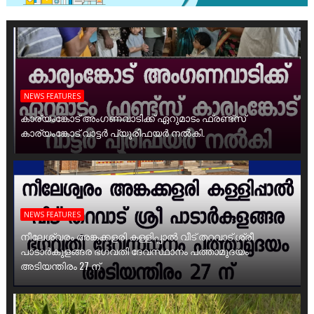
NEWS FEATURES
കാര്യംങ്കോട് അംഗണവാടിക്ക് ഏറുമാടം ഫ്രണ്ട്സ്
കാര്യംങ്കോട് വാട്ടർ പ്യൂരിഫയർ നൽകി.
NEWS FEATURES
നീലേശ്വരം അങ്കക്കളരി കള്ളിപ്പാൽ വീട് തറവാട് ശ്രീ
പാടാർകുളങ്ങര ഭഗവതി ദേവസ്ഥാനം പത്താമുദയം
അടിയന്തിരം 27 ന്