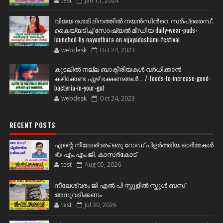
test
Jan 15, 2024
വിജയ ദശമി ദിനത്തില്‍ നയന്‍സിന്‍റെ 'സര്‍പ്രൈസ്';
കൈയ്യടിച്ച് സോഷ്യല്‍ മീഡിയ daily-wear-pads-
launched-by-nayanthara-on-vijayadashami-festival
webdesk
Oct 24, 2023
കുടലിൽ നല്ല ബാക്ടീരിയകൾ വര്‍ധിക്കാന്‍
കഴിക്കേണ്ട ഏഴ് ഭക്ഷണങ്ങള്‍... 7-foods-to-increase-good-
bacteria-in-your-gut
webdesk
Oct 24, 2023
RECENT POSTS
എന്റെ നീലേശ്വരം:ഒരു റോഡ് പിളർത്തിയ ഓർമ്മകൾ
✍️ എം.എം.ജി. കാസർകോട്
test
Aug 05, 2026
നീലേശ്വരം ജി എൽ പി സ്കൂളിൽ സ്കൂൾ ബസ്
അനുവദിക്കണം
test
Jul 30, 2026