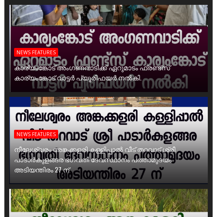
NEWS FEATURES
കാര്യംങ്കോട് അംഗണവാടിക്ക് ഏറുമാടം ഫ്രണ്ട്സ്
കാര്യംങ്കോട് വാട്ടർ പ്യൂരിഫയർ നൽകി.
NEWS FEATURES
നീലേശ്വരം അങ്കക്കളരി കള്ളിപ്പാൽ വീട് തറവാട് ശ്രീ
പാടാർകുളങ്ങര ഭഗവതി ദേവസ്ഥാനം പത്താമുദയം
അടിയന്തിരം 27 ന്