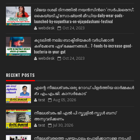
വിജയ ദശമി ദിനത്തില്‍ നയന്‍സിന്‍റെ 'സര്‍പ്രൈസ്';
കൈയ്യടിച്ച് സോഷ്യല്‍ മീഡിയ daily-wear-pads-
launched-by-nayanthara-on-vijayadashami-festival
webdesk
Oct 24, 2023
കുടലിൽ നല്ല ബാക്ടീരിയകൾ വര്‍ധിക്കാന്‍
കഴിക്കേണ്ട ഏഴ് ഭക്ഷണങ്ങള്‍... 7-foods-to-increase-good-
bacteria-in-your-gut
webdesk
Oct 24, 2023
RECENT POSTS
എന്റെ നീലേശ്വരം:ഒരു റോഡ് പിളർത്തിയ ഓർമ്മകൾ
✍️ എം.എം.ജി. കാസർകോട്
test
Aug 05, 2026
നീലേശ്വരം ജി എൽ പി സ്കൂളിൽ സ്കൂൾ ബസ്
അനുവദിക്കണം
test
Jul 30, 2026
നീലേശ്വരത്തെ പഴയപാലം പൊളിക്കാനുള്ള നടപടി