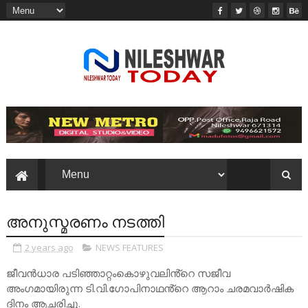
അനുസ്മരണം നടത്തി
2 years ago
NEWS FEATURES
ജീവൻധാര പടിഞ്ഞാറ്റംകൊഴുവലിൻ്റെ സജീവ
അംഗമായിരുന്ന ടി.വി.ഗോപിനാഥൻ്റെ ആറാം ചരമവാർഷിക
ദിനം ആചരിച്ചു.