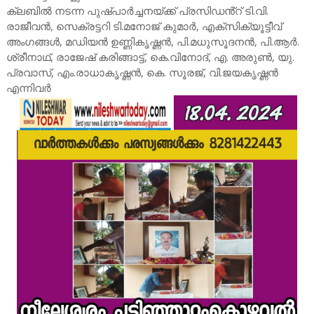
ക്ലബിൽ നടന്ന പുഷ്പാർച്ചനയ്ക്ക് പ്രസിഡൻ്റ് ടി.വി.
രാജീവൻ, സെക്രട്ടറി ടി.മനോജ് കുമാർ, എക്സിക്യൂട്ടീവ്
അംഗങ്ങൾ, മഡിയൻ ഉണ്ണികൃഷ്ണൻ, പി.മധുസൂദനൻ, പി.ആർ.
ശ്രീനാഥ്, രാജേഷ് കരിങ്ങാട്ട്, കെ.വിനോദ്, എ. അരുൺ, യു.
പ്രവാസ്, എം.രാധാകൃഷ്ണൻ, കെ. സൂരജ്, വി.ജയകൃഷ്ണൻ
എന്നിവർ