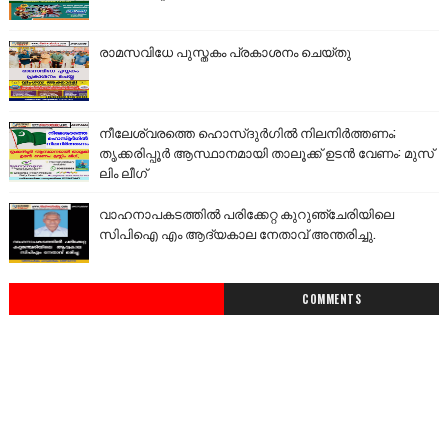
രാമസവിധേ പുസ്തകം പ്രകാശനം ചെയ്തു
നീലേശ്വരത്തെ ഹൊസ്ദുർഗിൽ നിലനിർത്തണം;
തൃക്കരിപ്പൂർ ആസ്ഥാനമായി താലൂക്ക് ഉടൻ വേണം: മുസ്
ലിം ലീഗ്
വാഹനാപകടത്തിൽ പരിക്കേറ്റ കുറുഞ്ചേരിയിലെ
സിപിഐ എം ആദ്യകാല നേതാവ് അന്തരിച്ചു.
COMMENTS