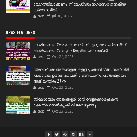
വേഗത്തിലാക്കണം :നീലേശ്വരം നഗരസഭ ജനകീയ
കർമ്മസമിതി
test
Jul 30, 2026
NEWS FEATURES
കാര്യംങ്കോട് അംഗണവാടിക്ക് ഏറുമാടം ഫ്രണ്ട്സ്
കാര്യംങ്കോട് വാട്ടർ പ്യൂരിഫയർ നൽകി.
test
Oct 24, 2025
നീലേശ്വരം അങ്കക്കളരി കള്ളിപ്പാൽ വീട് തറവാട് ശ്രീ
പാടാർകുളങ്ങര ഭഗവതി ദേവസ്ഥാനം പത്താമുദയം
അടിയന്തിരം 27 ന്
test
Oct 23, 2025
നീലേശ്വരം അങ്കക്കളരി ശ്രീ വേട്ടക്കൊരുമകൻ
ക്ഷേത്ര നെൽകൃഷി വിളവെടുത്തു
test
Oct 23, 2025