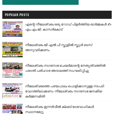
POPULAR POSTS
എന്റെ നീലേശ്വരം:ഒരു റോഡ് പിളർത്തിയ ഓർമ്മകൾ ✍️
എം.എം.ജി. കാസർകോട്
നീലേശ്വരം ജി എൽ പി സ്കൂളിൽ സ്കൂൾ ബസ്
അനുവദിക്കണം
നീലേശ്വരം നഗരസഭ ചെയർമാന്റെ നേതൃത്വത്തിൽ
പരാതി പരിഹാര അദാലത്ത് സംഘടിപ്പിച്ചു
നീലേശ്വരത്തെ പഴയപാലം പൊളിക്കാനുള്ള നടപടി
വേഗത്തിലാക്കണം :നീലേശ്വരം നഗരസഭ ജനകീയ
കർമ്മസമിതി
നീലേശ്വരം ഇന്നർവീൽ ക്ലബ് ഭാരവാഹികൾ
സ്ഥാനമേറ്റു