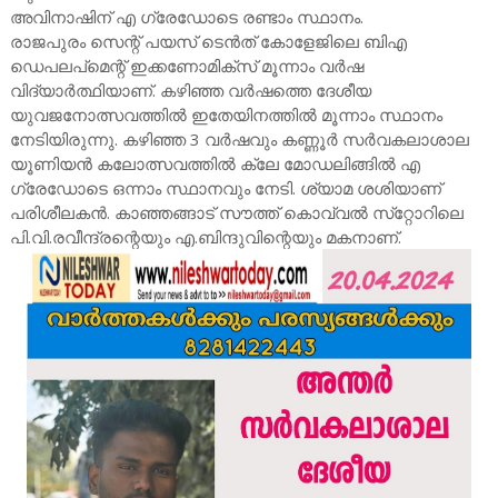
അവിനാഷിന് എ ഗ്രേഡോടെ രണ്ടാം സ്ഥാനം.
രാജപുരം സെന്റ് പയസ് ടെൻത് കോളേജിലെ ബിഎ
ഡെപലപ്മെന്റ് ഇക്കണോമിക്സ് മൂന്നാം വർഷ
വിദ്യാർത്ഥിയാണ്. കഴിഞ്ഞ വർഷത്തെ ദേശീയ
യുവജനോത്സവത്തിൽ ഇതേയിനത്തിൽ മൂന്നാം സ്ഥാനം
നേടിയിരുന്നു. കഴിഞ്ഞ 3 വർഷവും കണ്ണൂർ സർവകലാശാല
യൂണിയൻ കലോത്സവത്തിൽ ക്ലേ മോഡലിങ്ങിൽ എ
ഗ്രേഡോടെ ഒന്നാം സ്ഥാനവും നേടി. ശ്യാമ ശശിയാണ്
പരിശീലകൻ. കാഞ്ഞങ്ങാട് സൗത്ത് കൊവ്വൽ സ്‌റ്റോറിലെ
പി.വി.രവീന്ദ്രന്റെയും എ.ബിന്ദുവിന്റെയും മകനാണ്.