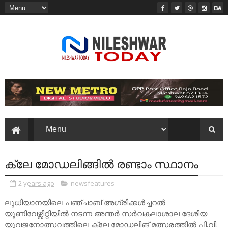
ക്ലേ മോഡലിങ്ങിൽ രണ്ടാം സ്ഥാനം
2 years ago
newsfeatures
ലുധിയാനയിലെ പഞ്ചാബ് അഗ്രിക്കൾച്ചറൽ
യൂണിവേഴ്സിറ്റിയിൽ നടന്ന അന്തർ സർവകലാശാല ദേശീയ
യുവജനോത്സവത്തിലെ ക്ലേ മോഡലിങ് മത്സരത്തിൽ പി.വി.