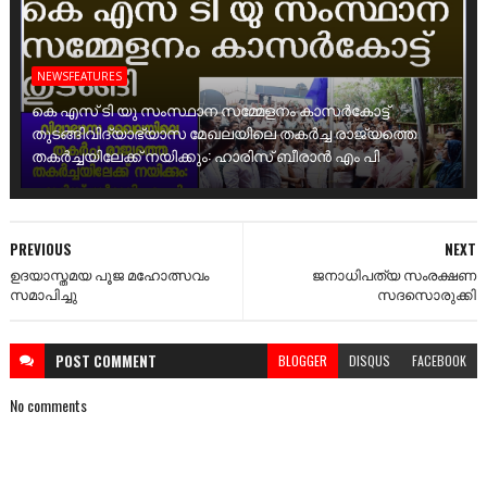
NEWSFEATURES
കെ എസ് ടി യു സംസ്ഥാന സമ്മേളനം കാസർകോട്ട്
തുടങ്ങിവിദ്യാഭ്യാസ മേഖലയിലെ തകർച്ച രാജ്യത്തെ
തകർച്ചയിലേക്ക് നയിക്കും: ഹാരിസ് ബീരാൻ എം പി
PREVIOUS
NEXT
ഉദയാസ്തമയ പൂജ മഹോത്സവം
ജനാധിപത്യ സംരക്ഷണ
സമാപിച്ചു
സദസൊരുക്കി
POST
COMMENT
BLOGGER
DISQUS
FACEBOOK
No comments