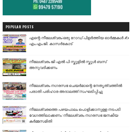
POPULAR POSTS
എന്റെ നീലേശ്വരം:ഒരു റോഡ് പിളർത്തിയ ഓർമ്മകൾ ✍️
എം.എം.ജി. കാസർകോട്
നീലേശ്വരം ജി എൽ പി സ്കൂളിൽ സ്കൂൾ ബസ്
അനുവദിക്കണം
നീലേശ്വരം നഗരസഭ ചെയർമാന്റെ നേതൃത്വത്തിൽ
പരാതി പരിഹാര അദാലത്ത് സംഘടിപ്പിച്ചു
നീലേശ്വരത്തെ പഴയപാലം പൊളിക്കാനുള്ള നടപടി
വേഗത്തിലാക്കണം :നീലേശ്വരം നഗരസഭ ജനകീയ
കർമ്മസമിതി