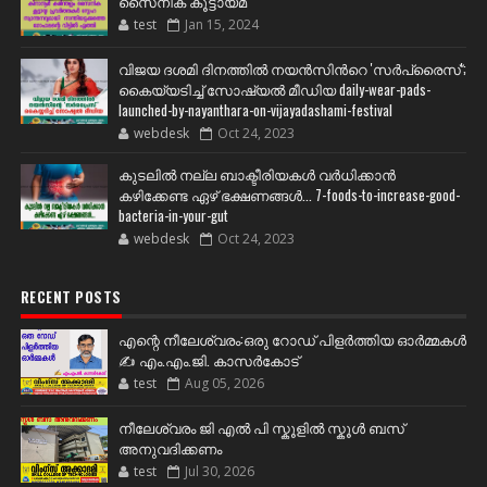
സൈനിക കൂട്ടായ്മ
test
Jan 15, 2024
വിജയ ദശമി ദിനത്തില്‍ നയന്‍സിന്‍റെ 'സര്‍പ്രൈസ്';
കൈയ്യടിച്ച് സോഷ്യല്‍ മീഡിയ daily-wear-pads-
launched-by-nayanthara-on-vijayadashami-festival
webdesk
Oct 24, 2023
കുടലിൽ നല്ല ബാക്ടീരിയകൾ വര്‍ധിക്കാന്‍
കഴിക്കേണ്ട ഏഴ് ഭക്ഷണങ്ങള്‍... 7-foods-to-increase-good-
bacteria-in-your-gut
webdesk
Oct 24, 2023
RECENT POSTS
എന്റെ നീലേശ്വരം:ഒരു റോഡ് പിളർത്തിയ ഓർമ്മകൾ
✍️ എം.എം.ജി. കാസർകോട്
test
Aug 05, 2026
നീലേശ്വരം ജി എൽ പി സ്കൂളിൽ സ്കൂൾ ബസ്
അനുവദിക്കണം
test
Jul 30, 2026