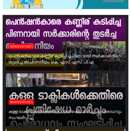
NEWSFEATURES
പെൻഷൻകാരെ കണ്ണീര് കുടിപ്പിച്ച പിണറായി സർക്കാരിൻ്റെ
തുടർച്ച അചിന്തനീയം: കെ. എസ്. എസ്. പി.എ
NEWSFEATURES
കള്ള ടാക്സികൾക്കെതിരെ പ്രതിഷേധ മാർച്ചും ഉപരോധവും
സംഘടിപ്പിച്ചു