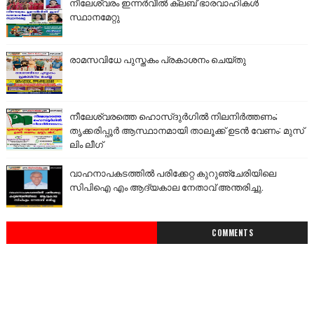
നീലേശ്വരം ഇന്നർവീൽ ക്ലബ് ഭാരവാഹികൾ
സ്ഥാനമേറ്റു
രാമസവിധേ പുസ്തകം പ്രകാശനം ചെയ്തു
നീലേശ്വരത്തെ ഹൊസ്ദുർഗിൽ നിലനിർത്തണം;
തൃക്കരിപ്പൂർ ആസ്ഥാനമായി താലൂക്ക് ഉടൻ വേണം: മുസ്
ലിം ലീഗ്
വാഹനാപകടത്തിൽ പരിക്കേറ്റ കുറുഞ്ചേരിയിലെ
സിപിഐ എം ആദ്യകാല നേതാവ് അന്തരിച്ചു.
COMMENTS