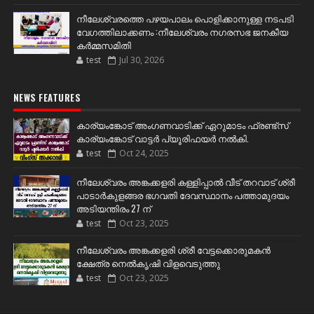
നീലേശ്വരത്തെ പഴയപാലം പൊളിക്കാനുള്ള നടപടി
വേഗത്തിലാക്കണം :നീലേശ്വരം നഗരസഭ ജനകീയ
കർമ്മസമിതി
test
Jul 30, 2026
NEWS FEATURES
കാര്യംങ്കോട് അംഗണവാടിക്ക് ഏറുമാടം ഫ്രണ്ട്സ്
കാര്യംങ്കോട് വാട്ടർ പ്യൂരിഫയർ നൽകി.
test
Oct 24, 2025
നീലേശ്വരം അങ്കക്കളരി കള്ളിപ്പാൽ വീട് തറവാട് ശ്രീ
പാടാർകുളങ്ങര ഭഗവതി ദേവസ്ഥാനം പത്താമുദയം
അടിയന്തിരം 27 ന്
test
Oct 23, 2025
നീലേശ്വരം അങ്കക്കളരി ശ്രീ വേട്ടക്കൊരുമകൻ
ക്ഷേത്ര നെൽകൃഷി വിളവെടുത്തു
test
Oct 23, 2025