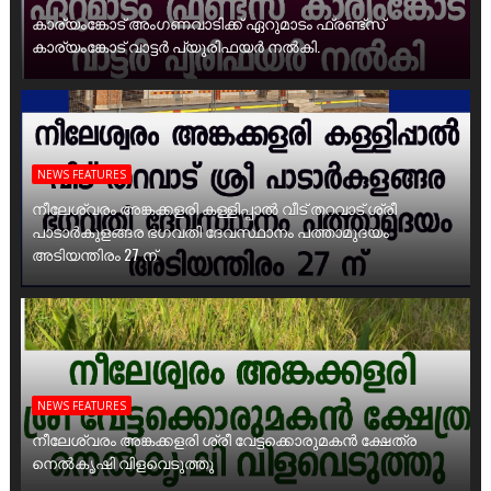
കാര്യംങ്കോട് അംഗണവാടിക്ക് ഏറുമാടം ഫ്രണ്ട്സ്
കാര്യംങ്കോട് വാട്ടർ പ്യൂരിഫയർ നൽകി.
NEWS FEATURES
നീലേശ്വരം അങ്കക്കളരി കള്ളിപ്പാൽ വീട് തറവാട് ശ്രീ
പാടാർകുളങ്ങര ഭഗവതി ദേവസ്ഥാനം പത്താമുദയം
അടിയന്തിരം 27 ന്
NEWS FEATURES
നീലേശ്വരം അങ്കക്കളരി ശ്രീ വേട്ടക്കൊരുമകൻ ക്ഷേത്ര
നെൽകൃഷി വിളവെടുത്തു