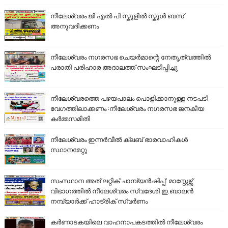
നീലേശ്വരം ജി എൽ പി സ്കൂളിൽ സ്കൂൾ ബസ്
അനുവദിക്കണം
നീലേശ്വരം നഗരസഭ ചെയർമാന്റെ നേതൃത്വത്തിൽ
പരാതി പരിഹാര അദാലത്ത് സംഘടിപ്പിച്ചു
നീലേശ്വരത്തെ പഴയപാലം പൊളിക്കാനുള്ള നടപടി
വേഗത്തിലാക്കണം :നീലേശ്വരം നഗരസഭ ജനകീയ
കർമ്മസമിതി
നീലേശ്വരം ഇന്നർവീൽ ക്ലബ് ഭാരവാഹികൾ
സ്ഥാനമേറ്റു
സംസ്ഥാന അത് ലറ്റിക് ചാമ്പ്യൻഷിപ്പ്: മാസ്റ്റേഴ്സ്
വിഭാഗത്തിൽ നീലേശ്വരം സ്വദേശി ഇ.ബാലൻ
നമ്പ്യാർക്ക് ഹാട്രിക് സ്വർണം
കർണാടകയിലെ വാഹനാപകടത്തിൽ നീലേശ്വരം