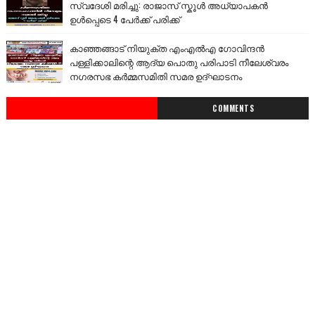
സ്വദേശി മരിച്ചു: രാജാസ് സ്കൂൾ അധ്യാപകൻ
ഉൾപ്പെടെ 4 പേർക്ക് പരിക്ക്
കാഞ്ഞങ്ങാട് നിയുക്ത എംഎൽഎ ഗോവിന്ദൻ
പള്ളിക്കാലിന്റെ ആദ്യ പൊതു പരിപാടി നീലേശ്വരം
നഗരസഭ കർമ്മസമിതി സമര ഉദ്ഘാടനം
COMMENTS