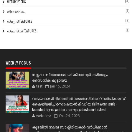
(4)
WEEKLY FOCUS
(1)
നീലേശ്വരം
(2)
ന്യൂസ് FEATURES
(1)
ന്യൂസ്ഡ് FEATURES
WEEKLY FOCUS
സ്നേഹ സ്വാന്തനമായി കിനാനൂർ കരിന്തളം
സൈനിക കൂട്ടായ്മ
test
Jan 15, 2024
വിജയ ദശമി ദിനത്തില്‍ നയന്‍സിന്‍റെ 'സര്‍പ്രൈസ്';
കൈയ്യടിച്ച് സോഷ്യല്‍ മീഡിയ daily-wear-pads-
launched-by-nayanthara-on-vijayadashami-festival
webdesk
Oct 24, 2023
കുടലിൽ നല്ല ബാക്ടീരിയകൾ വര്‍ധിക്കാന്‍