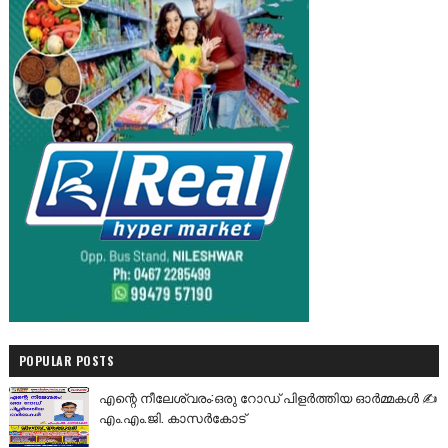
POPULAR POSTS
എന്റെ നീലേശ്വരം:ഒരു റോഡ് പിളർത്തിയ ഓർമ്മകൾ ✍️
എം.എം.ജി. കാസർകോട്