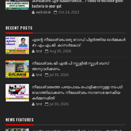
കഴിക്കേണ്ട ഏഴ് ഭക്ഷണങ്ങള്‍... 7-foods-to-increase-good-
bacteria-in-your-gut
webdesk
Oct 24, 2023
RECENT POSTS
എന്റെ നീലേശ്വരം:ഒരു റോഡ് പിളർത്തിയ ഓർമ്മകൾ
✍️ എം.എം.ജി. കാസർകോട്
test
Aug 05, 2026
നീലേശ്വരം ജി എൽ പി സ്കൂളിൽ സ്കൂൾ ബസ്
അനുവദിക്കണം
test
Jul 30, 2026
നീലേശ്വരത്തെ പഴയപാലം പൊളിക്കാനുള്ള നടപടി
വേഗത്തിലാക്കണം :നീലേശ്വരം നഗരസഭ ജനകീയ
കർമ്മസമിതി
test
Jul 30, 2026
NEWS FEATURES