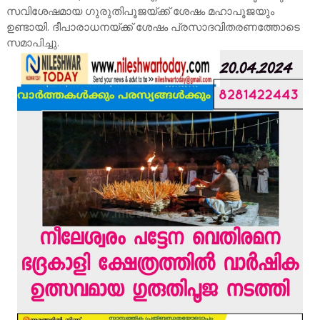
സവിശേഷമായ ഗുരുതിപൂജയ്ക്ക് ശേഷം മഹാപൂജയും
ഉണ്ടായി. ദീപാരാധനയ്ക്ക് ശേഷം പ്രസാദവിതരണത്തോടെ
സമാപിച്ചു.