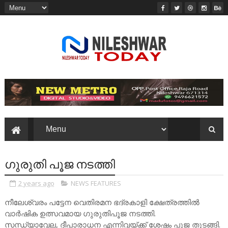
ഗുരുതി പൂജ നടത്തി
2 years ago
NEWS FEATURES
നീലേശ്വരം പട്ടേന വെതിരമന ഭദ്രകാളി ക്ഷേത്രത്തിൽ
വാർഷിക ഉത്സവമായ ഗുരുതിപൂജ നടത്തി.
സന്ധ്യാവേല, ദീപാരാധന എന്നിവയ്ക്ക് ശേഷം പൂജ തുടങ്ങി.