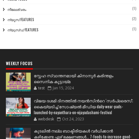
(1)
നീലേശ്വരം
(2)
ന്യൂസ് FEATURES
(1)
ന്യൂസ്ഡ് FEATURES
WEEKLY FOCUS
സ്നേഹ സ്വാന്തനമായി കിനാനൂർ കരിന്തളം
സൈനിക കൂട്ടായ്മ
test
Jan 15, 2024
വിജയ ദശമി ദിനത്തില്‍ നയന്‍സിന്‍റെ 'സര്‍പ്രൈസ്';
കൈയ്യടിച്ച് സോഷ്യല്‍ മീഡിയ daily-wear-pads-
launched-by-nayanthara-on-vijayadashami-festival
webdesk
Oct 24, 2023
കുടലിൽ നല്ല ബാക്ടീരിയകൾ വര്‍ധിക്കാന്‍
കഴിക്കേണ്ട ഏഴ് ഭക്ഷണങ്ങള്‍... 7-foods-to-increase-good-