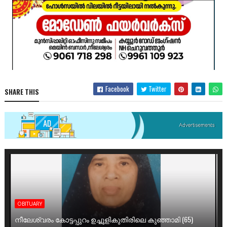
Facebook
Twitter
SHARE THIS
OBITUARY
നീലേശ്വരം കോട്ടപ്പുറം ഉച്ചൂളികുതിരിലെ കുഞ്ഞാമി (65)