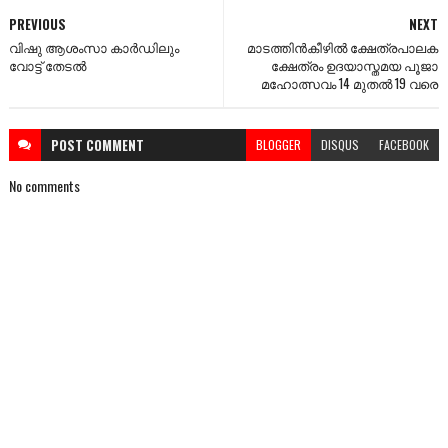
PREVIOUS
NEXT
വിഷു ആശംസാ കാർഡിലും
മാടത്തിൻകീഴിൽ ക്ഷേത്രപാലക
വോട്ട് തേടൽ
ക്ഷേത്രം ഉദയാസ്തമയ പൂജാ
മഹോത്സവം 14 മുതൽ 19 വരെ
POST
COMMENT
BLOGGER
DISQUS
FACEBOOK
No comments