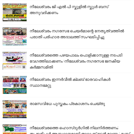
നീലേശ്വരം ജി എൽ പി സ്കൂളിൽ സ്കൂൾ ബസ്
അനുവദിക്കണം
നീലേശ്വരം നഗരസഭ ചെയർമാന്റെ നേതൃത്വത്തിൽ
പരാതി പരിഹാര അദാലത്ത് സംഘടിപ്പിച്ചു
നീലേശ്വരത്തെ പഴയപാലം പൊളിക്കാനുള്ള നടപടി
വേഗത്തിലാക്കണം :നീലേശ്വരം നഗരസഭ ജനകീയ
കർമ്മസമിതി
നീലേശ്വരം ഇന്നർവീൽ ക്ലബ് ഭാരവാഹികൾ
സ്ഥാനമേറ്റു
രാമസവിധേ പുസ്തകം പ്രകാശനം ചെയ്തു
നീലേശ്വരത്തെ ഹൊസ്ദുർഗിൽ നിലനിർത്തണം;
തൃക്കരിപ്പൂർ ആസ്ഥാനമായി താലൂക്ക് ഉടൻ വേണം: മുസ്