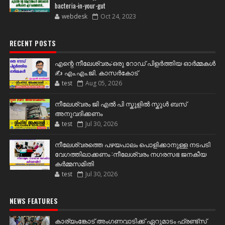
bacteria-in-your-gut
webdesk
Oct 24, 2023
RECENT POSTS
എന്റെ നീലേശ്വരം:ഒരു റോഡ് പിളർത്തിയ ഓർമ്മകൾ
✍️ എം.എം.ജി. കാസർകോട്
test
Aug 05, 2026
നീലേശ്വരം ജി എൽ പി സ്കൂളിൽ സ്കൂൾ ബസ്
അനുവദിക്കണം
test
Jul 30, 2026
നീലേശ്വരത്തെ പഴയപാലം പൊളിക്കാനുള്ള നടപടി
വേഗത്തിലാക്കണം :നീലേശ്വരം നഗരസഭ ജനകീയ
കർമ്മസമിതി
test
Jul 30, 2026
NEWS FEATURES
കാര്യംങ്കോട് അംഗണവാടിക്ക് ഏറുമാടം ഫ്രണ്ട്സ്