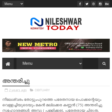
അന്തരിച്ചു
2 years ago
OBITUARY
നീലേശ്വരം തോട്ടുംപുറത്തെ പരേതനായ പൊക്കന്റെയും
വെള്ളച്ചിയുടെയും മകൻ മല്ലക്കര കണ്ണൻ (75) അന്തരിച്ചു.
സഹോദരങ്ങൾ: അമ്പു ( പള്ളിക്കര), പരേതരായ ചിരുത,