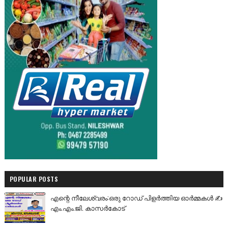
POPULAR POSTS
എന്റെ നീലേശ്വരം:ഒരു റോഡ് പിളർത്തിയ ഓർമ്മകൾ ✍️
എം.എം.ജി. കാസർകോട്