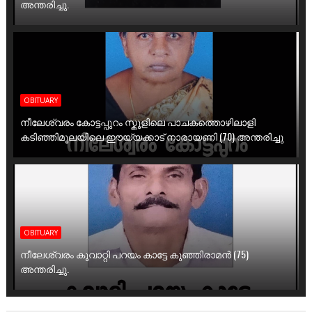
അന്തരിച്ചു.
OBITUARY
നീലേശ്വരം കോട്ടപ്പുറം സ്കൂളിലെ പാചകത്തൊഴിലാളി
കടിഞ്ഞിമൂലയിലെ ഈയ്യക്കാട് നാരായണി (70) അന്തരിച്ചു
OBITUARY
നീലേശ്വരം കൂവാറ്റി പറയം കാട്ടേ കുഞ്ഞിരാമൻ (75)
അന്തരിച്ചു.