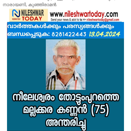
നാരായണി, കുഞ്ഞിരാമൻ.