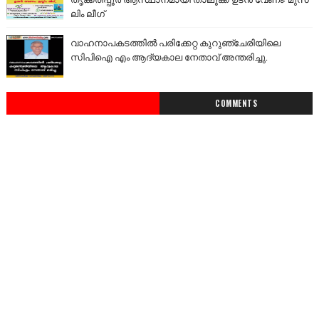
ലിം ലീഗ്
വാഹനാപകടത്തിൽ പരിക്കേറ്റ കുറുഞ്ചേരിയിലെ
സിപിഐ എം ആദ്യകാല നേതാവ് അന്തരിച്ചു.
COMMENTS