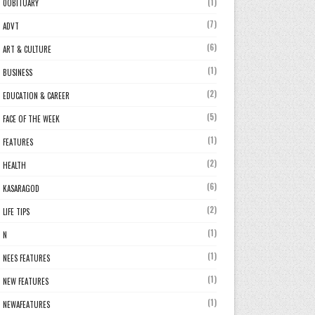
(1)
0OBITUARY
(7)
ADVT
(6)
ART & CULTURE
(1)
BUSINESS
(2)
EDUCATION & CAREER
(5)
FACE OF THE WEEK
(1)
FEATURES
(2)
HEALTH
(6)
KASARAGOD
(2)
LIFE TIPS
(1)
N
(1)
NEES FEATURES
(1)
NEW FEATURES
(1)
NEWAFEATURES