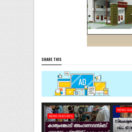
SHARE THIS
NEWS FE
NEWS FEATURES
നീലേശ്വ
കാര്യംങ്കോട് അംഗണവാടിക്ക്
കള്ളിപ്പ
ഏറുമാടം ഫ്രണ്ട്സ്
പാടാർക