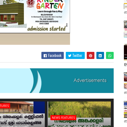
ന
Facebook
Twitter
ഉ
ന
ATURES
രം അങ്കക്കളരി
NEWS FEATURES
ാൽ വീട് തറവാട് ശ്രീ
ന
ുളങ്ങര ഭഗവതി
നീലേശ്വരം അങ്കക്കളരി ശ്രീ