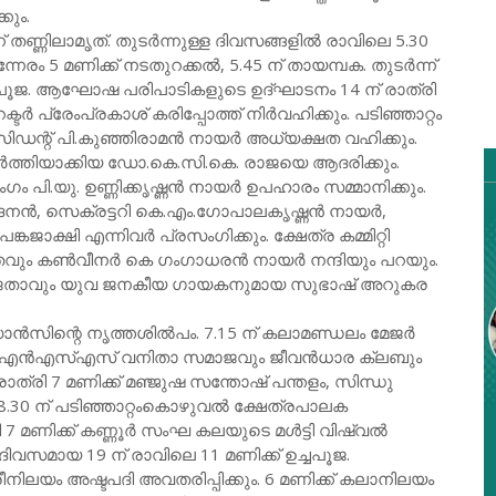
ും.
 ന് തണ്ണിലാമൃത്. തുടർന്നുള്ള ദിവസങ്ങളിൽ രാവിലെ 5.30
നേരം 5 മണിക്ക് നടതുറക്കൽ, 5.45 ന് തായമ്പക. തുടർന്ന്
ഴപൂജ. ആഘോഷ പരിപാടികളുടെ ഉദ്ഘാടനം 14 ന് രാത്രി
ടർ പ്രേംപ്രകാശ് കരിപ്പോത്ത് നിർവഹിക്കും. പടിഞ്ഞാറ്റം
റ് പി.കുഞ്ഞിരാമൻ നായർ അധ്യക്ഷത വഹിക്കും.
ൂർത്തിയാക്കിയ ഡോ.കെ.സി.കെ. രാജയെ ആദരിക്കും.
.യു. ഉണ്ണിക്കൃഷ്ണൻ നായർ ഉപഹാരം സമ്മാനിക്കും.
നൻ, സെക്രട്ടറി കെ.എം.ഗോപാലകൃഷ്ണൻ നായർ,
ാക്ഷി എന്നിവർ പ്രസംഗിക്കും. ക്ഷേത്ര കമ്മിറ്റി
തവും കൺവീനർ കെ ഗംഗാധരൻ നായർ നന്ദിയും പറയും.
േതാവും യുവ ജനകീയ ഗായകനുമായ സുഭാഷ് അറുകര
് ഡാൻസിന്റെ നൃത്തശിൽപം. 7.15 ന് കലാമണ്ഡലം മേജർ
ി 7 ന് എൻഎസ്എസ് വനിതാ സമാജവും ജീവൻധാര ക്ലബും
രാത്രി 7 മണിക്ക് മഞ്ജുഷ സന്തോഷ് പന്തളം, സിന്ധു
 8.30 ന് പടിഞ്ഞാറ്റംകൊഴുവൽ ക്ഷേത്രപാലക
രി 7 മണിക്ക് കണ്ണൂർ സംഘ കലയുടെ മൾട്ടി വിഷ്വൽ
മായ 19 ന്‌ രാവിലെ 11 മണിക്ക് ഉച്ചപൂജ.
ിലയം അഷ്ടപദി അവതരിപ്പിക്കും. 6 മണിക്ക് കലാനിലയം