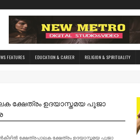
EWS FEATURES
EDUCATION & CAREER
RELIGION & SPIRITUALITY
ലക ക്ഷേത്രം ഉദയാസ്തമയ പൂജാ
െ
ൻകീഴിൽ ക്ഷേത്രപാലക ക്ഷേത്രം ഉദയാസ്തമയ പൂജാ