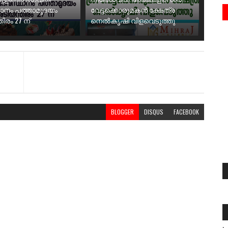
ാനം പത്താമുദയം
വേട്ടക്കൊരുമകൻ ക്ഷേത്ര
ിരം 27 ന്
നെൽകൃഷി വിളവെടുത്തു
BLOGGER
DISQUS
FACEBOOK