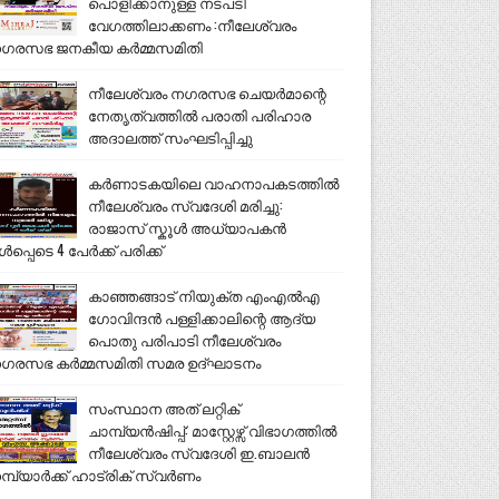
പൊളിക്കാനുള്ള നടപടി
വേഗത്തിലാക്കണം :നീലേശ്വരം
ഗരസഭ ജനകീയ കർമ്മസമിതി
നീലേശ്വരം നഗരസഭ ചെയർമാന്റെ
നേതൃത്വത്തിൽ പരാതി പരിഹാര
അദാലത്ത് സംഘടിപ്പിച്ചു
കർണാടകയിലെ വാഹനാപകടത്തിൽ
നീലേശ്വരം സ്വദേശി മരിച്ചു:
രാജാസ് സ്കൂൾ അധ്യാപകൻ
ൾപ്പെടെ 4 പേർക്ക് പരിക്ക്
കാഞ്ഞങ്ങാട് നിയുക്ത എംഎൽഎ
ഗോവിന്ദൻ പള്ളിക്കാലിന്റെ ആദ്യ
പൊതു പരിപാടി നീലേശ്വരം
ഗരസഭ കർമ്മസമിതി സമര ഉദ്ഘാടനം
സംസ്ഥാന അത് ലറ്റിക്
ചാമ്പ്യൻഷിപ്പ്: മാസ്റ്റേഴ്സ് വിഭാഗത്തിൽ
നീലേശ്വരം സ്വദേശി ഇ.ബാലൻ
മ്പ്യാർക്ക് ഹാട്രിക് സ്വർണം