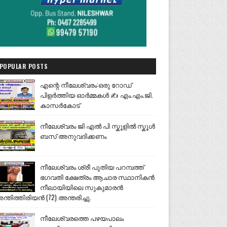
POPULAR POSTS
എന്റെ നീലേശ്വരം:ഒരു റോഡ്
പിളർത്തിയ ഓർമ്മകൾ ✍️ എം.എം.ജി.
കാസർകോട്
നീലേശ്വരം ജി എൽ പി സ്കൂളിൽ സ്കൂൾ
ബസ് അനുവദിക്കണം
നീലേശ്വരം ശ്രീ പുതിയ പറമ്പത്ത്
ഭഗവതി ക്ഷേത്രം ആചാര സ്ഥാനികൻ
നീലായിയിലെ സുകുമാരൻ
ന്തിത്തിരിയൻ (72) അന്തരിച്ചു.
നീലേശ്വരത്തെ പഴയപാലം