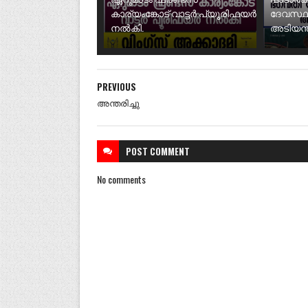
കാര്യംങ്കോട് വാട്ടർ പ്യൂരിഫയർ
ദേവസ്ഥ
നൽകി.
അടിയന്ത
PREVIOUS
അന്തരിച്ചു
POST
COMMENT
No comments