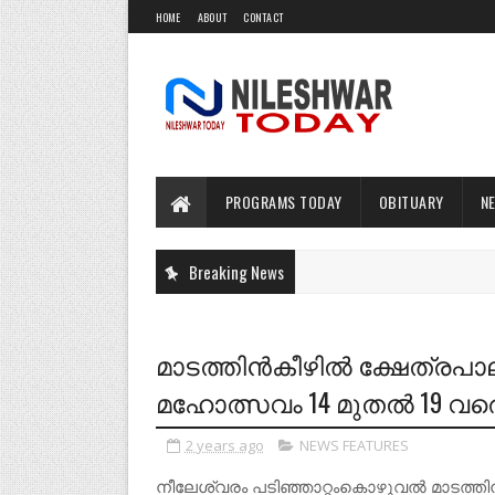
HOME
ABOUT
CONTACT
PROGRAMS TODAY
OBITUARY
N
Breaking News
മാടത്തിൻകീഴിൽ ക്ഷേത്രപാ
മഹോത്സവം 14 മുതൽ 19 വര
2 years ago
NEWS FEATURES
നീലേശ്വരം പടിഞ്ഞാറ്റംകൊഴുവൽ മാടത്തി