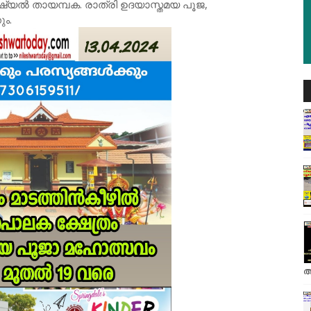
െഷ്യൽ തായമ്പക. രാത്രി ഉദയാസ്തമയ പൂജ,
ം.
അ