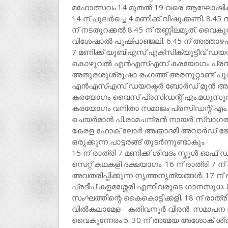
മഹോത്സവം 14 മുതൽ 19 വരെ ആഘോഷിക്ക
14 ന് പുലർച്ചെ 4 മണിക്ക് വിഷുക്കണി. 8.45
ന് നടതുറക്കൽ 8.45 ന് തണ്ണിലമൃത്. വൈകുന്
വിശേഷാൽ പുഷ്പാഞ്ജലി. 6.45 ന് അത്താ
7 മണിക്ക് യുബിഎസ് എക്സിക്യൂട്ടീവ് ഡയറക്
കൊഴുവൽ എൻഎസ്എസ് കരയോഗം പ്രസിഡന്
അതുരശുശ്രൂഷാ രംഗത്ത് അരനൂറ്റാണ്ട് പ
എൻഎസ്എസ് ഡയറക്ടർ ബോർഡ് മുൻ അംഗം പി
കരയോഗം വൈസ് പ്രസിഡന്റ് എം.മധുസൂദ
കരയോഗം വനിതാ സമാജം പ്രസിഡന്റ് എം.പങ്കജ
ചെയർമാൻ പി.രാമചന്ദ്രൻ നായർ സ്വാഗ
കേരള ഫോക് ലോർ അക്കാദമി അവാർഡ് ജ
ഒരുക്കുന്ന പാട്ടരങ്ങ് തുടർന്നുണ്ടാകും.
15 ന് രാത്രി 7 മണിക്ക് ശിവദം സ്കൂൾ ഓഫ
സെറ്റ് കഥകളി ദക്ഷയാഗം. 16 ന് രാത്ര
അവതരിപ്പിക്കുന്ന നൃത്തനൃത്യങ്ങൾ. 17 ന് 
പ്രദീപ് കളമശ്ശേരി എന്നിവരുടെ ഗാനസുധ.
സംഘത്തിന്റെ കൈകൊട്ടിക്കളി. 18 ന് രാത്
വിൽകലാമേള - കതിവനൂർ വീരൻ. സമാപന ദിവസ
വൈകുന്നേരം 5. 30 ന് അമേയ അശോക് ശ്രീന