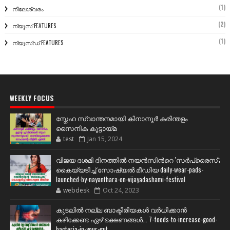
(1)
നീലേശ്വരം
(2)
ന്യൂസ് FEATURES
(1)
ന്യൂസ്ഡ് FEATURES
WEEKLY FOCUS
സ്നേഹ സ്വാന്തനമായി കിനാനൂർ കരിന്തളം
സൈനിക കൂട്ടായ്മ
test
Jan 15, 2024
വിജയ ദശമി ദിനത്തില്‍ നയന്‍സിന്‍റെ 'സര്‍പ്രൈസ്';
കൈയ്യടിച്ച് സോഷ്യല്‍ മീഡിയ daily-wear-pads-
launched-by-nayanthara-on-vijayadashami-festival
webdesk
Oct 24, 2023
കുടലിൽ നല്ല ബാക്ടീരിയകൾ വര്‍ധിക്കാന്‍
കഴിക്കേണ്ട ഏഴ് ഭക്ഷണങ്ങള്‍... 7-foods-to-increase-good-
bacteria-in-your-gut