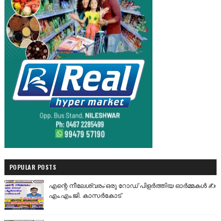
POPULAR POSTS
എന്റെ നീലേശ്വരം:ഒരു റോഡ് പിളർത്തിയ ഓർമ്മകൾ ✍️
എം.എം.ജി. കാസർകോട്