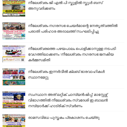
നീലേശ്വരം ജി എൽ പി സ്കൂളിൽ സ്കൂൾ ബസ്
അനുവദിക്കണം
നീലേശ്വരം നഗരസഭ ചെയർമാന്റെ നേതൃത്വത്തിൽ
പരാതി പരിഹാര അദാലത്ത് സംഘടിപ്പിച്ചു
നീലേശ്വരത്തെ പഴയപാലം പൊളിക്കാനുള്ള നടപടി
വേഗത്തിലാക്കണം :നീലേശ്വരം നഗരസഭ ജനകീയ
കർമ്മസമിതി
നീലേശ്വരം ഇന്നർവീൽ ക്ലബ് ഭാരവാഹികൾ
സ്ഥാനമേറ്റു
സംസ്ഥാന അത് ലറ്റിക് ചാമ്പ്യൻഷിപ്പ്: മാസ്റ്റേഴ്സ്
വിഭാഗത്തിൽ നീലേശ്വരം സ്വദേശി ഇ.ബാലൻ
നമ്പ്യാർക്ക് ഹാട്രിക് സ്വർണം
രാമസവിധേ പുസ്തകം പ്രകാശനം ചെയ്തു