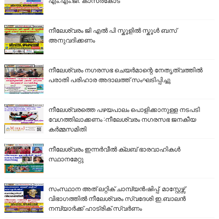
എം.എം.ജി. കാസർകോട്
നീലേശ്വരം ജി എൽ പി സ്കൂളിൽ സ്കൂൾ ബസ്
അനുവദിക്കണം
നീലേശ്വരം നഗരസഭ ചെയർമാന്റെ നേതൃത്വത്തിൽ
പരാതി പരിഹാര അദാലത്ത് സംഘടിപ്പിച്ചു
നീലേശ്വരത്തെ പഴയപാലം പൊളിക്കാനുള്ള നടപടി
വേഗത്തിലാക്കണം :നീലേശ്വരം നഗരസഭ ജനകീയ
കർമ്മസമിതി
നീലേശ്വരം ഇന്നർവീൽ ക്ലബ് ഭാരവാഹികൾ
സ്ഥാനമേറ്റു
സംസ്ഥാന അത് ലറ്റിക് ചാമ്പ്യൻഷിപ്പ്: മാസ്റ്റേഴ്സ്
വിഭാഗത്തിൽ നീലേശ്വരം സ്വദേശി ഇ.ബാലൻ
നമ്പ്യാർക്ക് ഹാട്രിക് സ്വർണം