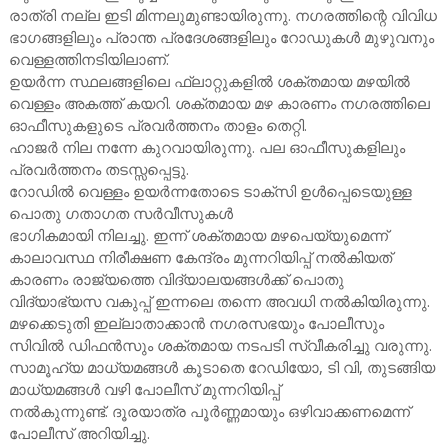
രാത്രി നല്ല ഇടി മിന്നലുമുണ്ടായിരുന്നു. നഗരത്തിന്റെ വിവിധ
ഭാഗങ്ങളിലും പ്രാന്ത പ്രദേശങ്ങളിലും റോഡുകൾ മുഴുവനും
വെള്ളത്തിനടിയിലാണ്.
ഉയർന്ന സ്ഥലങ്ങളിലെ ഫ്ലാറ്റുകളിൽ ശക്തമായ മഴയിൽ
വെള്ളം അകത്ത് കയറി. ശക്തമായ മഴ കാരണം നഗരത്തിലെ
ഓഫീസുകളുടെ പ്രവർത്തനം താളം തെറ്റി.
ഹാജർ നില നന്നേ കുറവായിരുന്നു. പല ഓഫീസുകളിലും
പ്രവർത്തനം തടസ്സപ്പെട്ടു.
റോഡിൽ വെള്ളം ഉയർന്നതോടെ ടാക്സി ഉൾപ്പെടെയുള്ള
പൊതു ഗതാഗത സർവീസുകൾ
ഭാഗികമായി നിലച്ചു. ഇന്ന് ശക്തമായ മഴപെയ്യുമെന്ന്
കാലാവസ്ഥ നിരീക്ഷണ കേന്ദ്രം മുന്നറിയിപ്പ് നൽകിയത്
കാരണം രാജ്യത്തെ വിദ്യാലയങ്ങൾക്ക് പൊതു
വിദ്യാഭ്യസ വകുപ്പ് ഇന്നലെ തന്നെ അവധി നൽകിയിരുന്നു.
മഴക്കെടുതി ഇല്ലാതാക്കാൻ നഗരസഭയും പോലീസും
സിവിൽ ഡിഫൻസും ശക്തമായ നടപടി സ്വീകരിച്ചു വരുന്നു.
സാമൂഹ്യ മാധ്യമങ്ങൾ കൂടാതെ റേഡിയോ, ടി വി, തുടങ്ങിയ
മാധ്യമങ്ങൾ വഴി പോലീസ് മുന്നറിയിപ്പ്
നൽകുന്നുണ്ട്. ദൂരയാത്ര പൂർണ്ണമായും ഒഴിവാക്കണമെന്ന്
പോലീസ് അറിയിച്ചു.