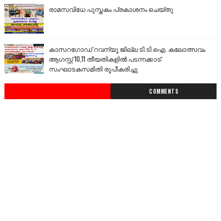
രാമസവിധേ പുസ്തകം പ്രകാശനം ചെയ്തു
കാസറഗോഡ് റവന്യൂ ജില്ല ടി.ടി.ഐ. കലോത്സവം
ആഗസ്റ്റ് 10,11 തീയതികളിൽ പടന്നക്കാട്:
സംഘാടകസമിതി രൂപീകരിച്ചു
COMMENTS