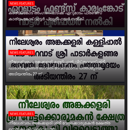
NEWS FEATURES
കാര്യംങ്കോട് അംഗണവാടിക്ക് ഏറുമാടം ഫ്രണ്ട്സ്
കാര്യംങ്കോട് വാട്ടർ പ്യൂരിഫയർ നൽകി.
NEWS FEATURES
നീലേശ്വരം അങ്കക്കളരി കള്ളിപ്പാൽ വീട് തറവാട് ശ്രീ
പാടാർകുളങ്ങര ഭഗവതി ദേവസ്ഥാനം പത്താമുദയം
അടിയന്തിരം 27 ന്
NEWS FEATURES
നീലേശ്വരം അങ്കക്കളരി ശ്രീ വേട്ടക്കൊരുമകൻ ക്ഷേത്ര
നെൽകൃഷി വിളവെടുത്തു