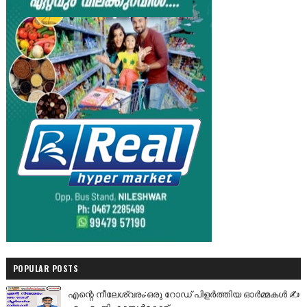
POPULAR POSTS
എന്റെ നീലേശ്വരം:ഒരു റോഡ് പിളർത്തിയ ഓർമ്മകൾ ✍️