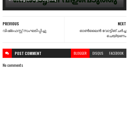
PREVIOUS
NEXT
വിഷ്‌ഫെസ്റ്റ് സംഘടിപ്പിച്ചു
ഓൺലൈൻ വോട്ടിങ് ചർച്ച
ചെയ്യണം
POST
COMMENT
BLOGGER
DISQUS
FACEBOOK
No comments