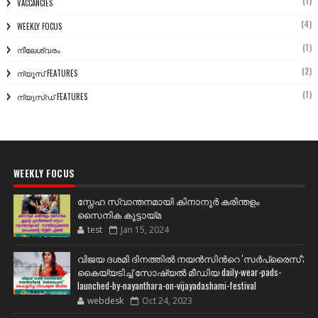
(1)
VACCANCIES
(4)
WEEKLY FOCUS
(1)
നീലേശ്വരം
(2)
ന്യൂസ് FEATURES
(1)
ന്യൂസ്ഡ് FEATURES
WEEKLY FOCUS
സ്നേഹ സ്വാന്തനമായി കിനാനൂർ കരിന്തളം
സൈനിക കൂട്ടായ്മ
test
Jan 15, 2024
വിജയ ദശമി ദിനത്തില്‍ നയന്‍സിന്‍റെ 'സര്‍പ്രൈസ്';
കൈയ്യടിച്ച് സോഷ്യല്‍ മീഡിയ daily-wear-pads-
launched-by-nayanthara-on-vijayadashami-festival
webdesk
Oct 24, 2023