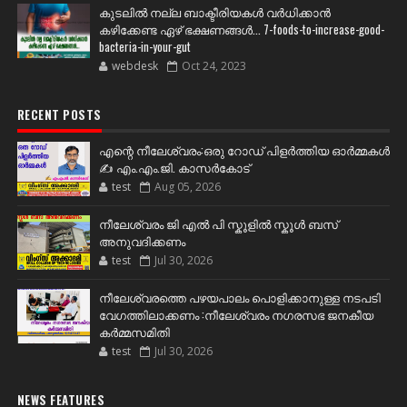
കുടലിൽ നല്ല ബാക്ടീരിയകൾ വര്‍ധിക്കാന്‍
കഴിക്കേണ്ട ഏഴ് ഭക്ഷണങ്ങള്‍... 7-foods-to-increase-good-
bacteria-in-your-gut
webdesk
Oct 24, 2023
RECENT POSTS
എന്റെ നീലേശ്വരം:ഒരു റോഡ് പിളർത്തിയ ഓർമ്മകൾ
✍️ എം.എം.ജി. കാസർകോട്
test
Aug 05, 2026
നീലേശ്വരം ജി എൽ പി സ്കൂളിൽ സ്കൂൾ ബസ്
അനുവദിക്കണം
test
Jul 30, 2026
നീലേശ്വരത്തെ പഴയപാലം പൊളിക്കാനുള്ള നടപടി
വേഗത്തിലാക്കണം :നീലേശ്വരം നഗരസഭ ജനകീയ
കർമ്മസമിതി
test
Jul 30, 2026
NEWS FEATURES