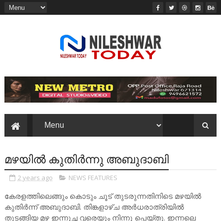
മഴയിൽ കുതിർന്നു അബുദാബി
2 years ago
NEWS FEATURES
കേരളത്തിലെങ്ങും കൊടും ചൂട് തുടരുന്നതിനിടെ മഴയിൽ
കുതിർന്ന് അബുദാബി. തിങ്കളാഴ്ച അർധരാത്രിയിൽ
തുടങ്ങിയ മഴ ഇന്നുച്ച വരെയും നിന്നു പെയ്തു. ഇന്നലെ