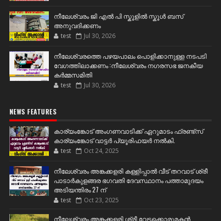
നീലേശ്വരം ജി എൽ പി സ്കൂളിൽ സ്കൂൾ ബസ്
അനുവദിക്കണം
test
Jul 30, 2026
നീലേശ്വരത്തെ പഴയപാലം പൊളിക്കാനുള്ള നടപടി
വേഗത്തിലാക്കണം :നീലേശ്വരം നഗരസഭ ജനകീയ
കർമ്മസമിതി
test
Jul 30, 2026
NEWS FEATURES
കാര്യംങ്കോട് അംഗണവാടിക്ക് ഏറുമാടം ഫ്രണ്ട്സ്
കാര്യംങ്കോട് വാട്ടർ പ്യൂരിഫയർ നൽകി.
test
Oct 24, 2025
നീലേശ്വരം അങ്കക്കളരി കള്ളിപ്പാൽ വീട് തറവാട് ശ്രീ
പാടാർകുളങ്ങര ഭഗവതി ദേവസ്ഥാനം പത്താമുദയം
അടിയന്തിരം 27 ന്
test
Oct 23, 2025
നീലേശ്വരം അങ്കക്കളരി ശ്രീ വേട്ടക്കൊരുമകൻ