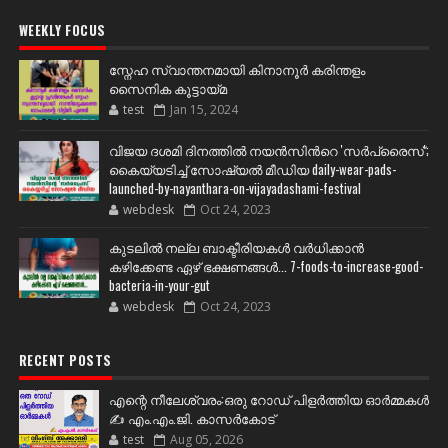
WEEKLY FOCUS
സ്നേഹ സ്വാന്തനമായി കിനാനൂർ കരിന്തളം
സൈനിക കൂട്ടായ്മ
test
Jan 15, 2024
വിജയ ദശമി ദിനത്തില്‍ നയന്‍സിന്‍റെ 'സര്‍പ്രൈസ്';
കൈയ്യടിച്ച് സോഷ്യല്‍ മീഡിയ daily-wear-pads-
launched-by-nayanthara-on-vijayadashami-festival
webdesk
Oct 24, 2023
കുടലിൽ നല്ല ബാക്ടീരിയകൾ വര്‍ധിക്കാന്‍
കഴിക്കേണ്ട ഏഴ് ഭക്ഷണങ്ങള്‍... 7-foods-to-increase-good-
bacteria-in-your-gut
webdesk
Oct 24, 2023
RECENT POSTS
എന്റെ നീലേശ്വരം:ഒരു റോഡ് പിളർത്തിയ ഓർമ്മകൾ
✍️ എം.എം.ജി. കാസർകോട്
test
Aug 05, 2026