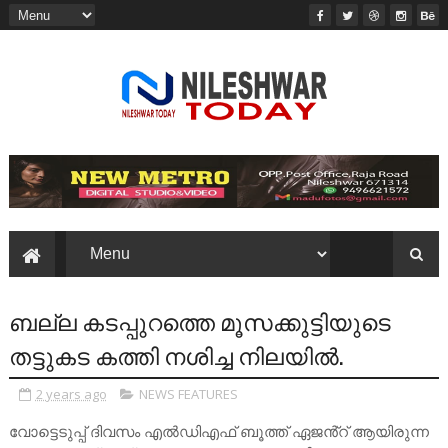
ബല്ല കടപ്പുറത്തെ മൂസക്കുട്ടിയുടെ
തട്ടുകട കത്തി നശിച്ച നിലയിൽ.
2 years ago
NEWS FEATURES
വോട്ടെടുപ്പ് ദിവസം എൽഡിഎഫ് ബൂത്ത് ഏജൻ്റ് ആയിരുന്ന