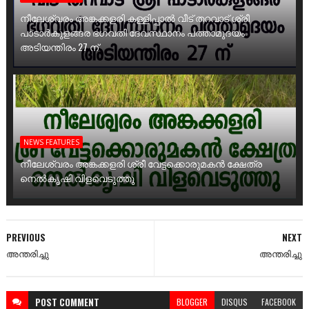
നീലേശ്വരം അങ്കക്കളരി കള്ളിപ്പാൽ വീട് തറവാട് ശ്രീ
പാടാർകുളങ്ങര ഭഗവതി ദേവസ്ഥാനം പത്താമുദയം
അടിയന്തിരം 27 ന്
NEWS FEATURES
നീലേശ്വരം അങ്കക്കളരി ശ്രീ വേട്ടക്കൊരുമകൻ ക്ഷേത്ര
നെൽകൃഷി വിളവെടുത്തു
PREVIOUS
NEXT
അന്തരിച്ചു
അന്തരിച്ചു
POST
COMMENT
BLOGGER
DISQUS
FACEBOOK