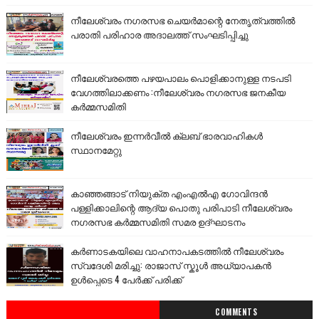
നീലേശ്വരം നഗരസഭ ചെയർമാന്റെ നേതൃത്വത്തിൽ
പരാതി പരിഹാര അദാലത്ത് സംഘടിപ്പിച്ചു
നീലേശ്വരത്തെ പഴയപാലം പൊളിക്കാനുള്ള നടപടി
വേഗത്തിലാക്കണം :നീലേശ്വരം നഗരസഭ ജനകീയ
കർമ്മസമിതി
നീലേശ്വരം ഇന്നർവീൽ ക്ലബ് ഭാരവാഹികൾ
സ്ഥാനമേറ്റു
കാഞ്ഞങ്ങാട് നിയുക്ത എംഎൽഎ ഗോവിന്ദൻ
പള്ളിക്കാലിന്റെ ആദ്യ പൊതു പരിപാടി നീലേശ്വരം
നഗരസഭ കർമ്മസമിതി സമര ഉദ്ഘാടനം
കർണാടകയിലെ വാഹനാപകടത്തിൽ നീലേശ്വരം
സ്വദേശി മരിച്ചു: രാജാസ് സ്കൂൾ അധ്യാപകൻ
ഉൾപ്പെടെ 4 പേർക്ക് പരിക്ക്
COMMENTS