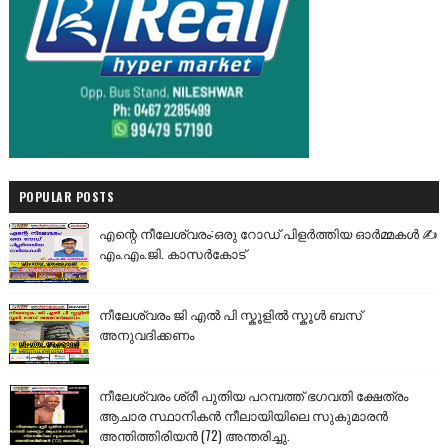
POPULAR POSTS
എന്റെ നീലേശ്വരം:ഒരു റോഡ് പിളർത്തിയ ഓർമ്മകൾ ✍️
എം.എം.ജി. കാസർകോട്
നീലേശ്വരം ജി എൽ പി സ്കൂളിൽ സ്കൂൾ ബസ്
അനുവദിക്കണം
നീലേശ്വരം ശ്രീ പുതിയ പറമ്പത്ത് ഭഗവതി ക്ഷേത്രം
ആചാര സ്ഥാനികൻ നീലായിയിലെ സുകുമാരൻ
അന്തിത്തിരിയൻ (72) അന്തരിച്ചു.