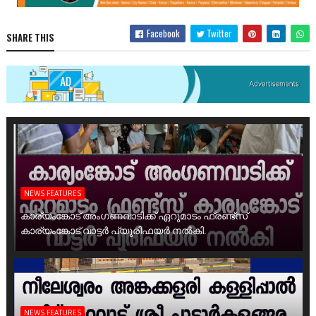
Facebook
Twitter
SHARE THIS
NEWS FEATURES
കാര്യംങ്കോട് അംഗണവാടിക്ക് ഏറുമാടം ഫ്രണ്ട്സ്
കാര്യംങ്കോട് വാട്ടർ പ്യൂരിഫയർ നൽകി.
NEWS FEATURES