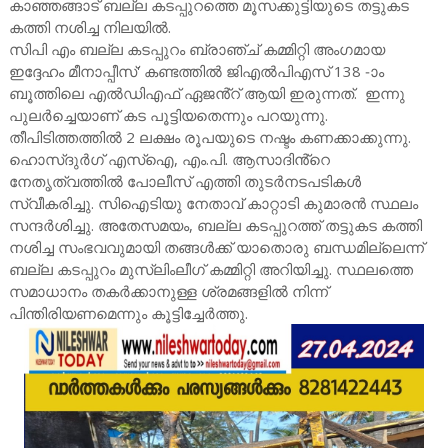
കാഞ്ഞങ്ങാട് ബല്ല കടപ്പുറത്തെ മൂസക്കുട്ടിയുടെ തട്ടുകട
കത്തി നശിച്ച നിലയിൽ.
സിപി എം ബല്ല കടപ്പുറം ബ്രാഞ്ച് കമ്മിറ്റി അംഗമായ
ഇദ്ദേഹം മീനാപ്പീസ്' കണ്ടത്തിൽ ജിഎൽപിഎസ് 138 -ാം
ബൂത്തിലെ എൽഡിഎഫ് ഏജൻ്റ് ആയി ഇരുന്നത്. ഇന്നു
പുലർച്ചെയാണ് കട പൂട്ടിയതെന്നും പറയുന്നു.
തീപിടിത്തത്തിൽ 2 ലക്ഷം രൂപയുടെ നഷ്ടം കണക്കാക്കുന്നു.
ഹൊസ്ദുർഗ് എസ്ഐ, എം.പി. ആസാദിൻ്റെ
നേതൃത്വത്തിൽ പോലീസ് എത്തി തുടർനടപടികൾ
സ്വീകരിച്ചു. സിഐടിയു നേതാവ് കാറ്റാടി കുമാരൻ സ്ഥലം
സന്ദർശിച്ചു. അതേസമയം, ബല്ല കടപ്പുറത്ത് തട്ടുകട കത്തി
നശിച്ച സംഭവവുമായി തങ്ങൾക്ക് യാതൊരു ബന്ധമില്ലെന്ന്
ബല്ല കടപ്പുറം മുസ്ലിംലീഗ് കമ്മിറ്റി അറിയിച്ചു. സ്ഥലത്തെ
സമാധാനം തകർക്കാനുള്ള ശ്രമങ്ങളിൽ നിന്ന്
പിന്തിരിയണമെന്നും കൂട്ടിച്ചേർത്തു.