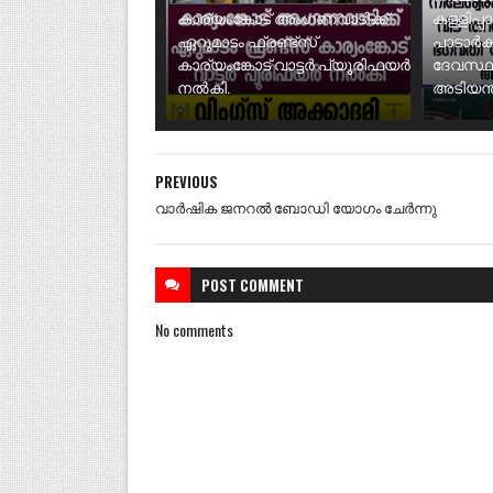
കാര്യംങ്കോട് അംഗണവാടിക്ക്
കള്ളിപ്പ
ഏറുമാടം ഫ്രണ്ട്സ്
പാടാർക
കാര്യംങ്കോട് വാട്ടർ പ്യൂരിഫയർ
ദേവസ്ഥ
നൽകി.
അടിയന്ത
PREVIOUS
വാർഷിക ജനറൽ ബോഡി യോഗം ചേർന്നു
POST
COMMENT
No comments