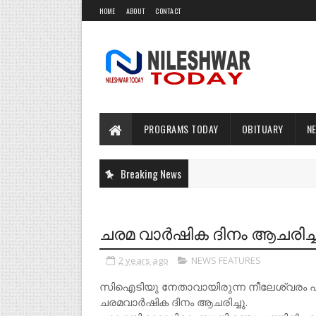
HOME
ABOUT
CONTACT
PROGRAMS TODAY
OBITUARY
N
Breaking News
ചരമ വാർഷിക ദിനം ആചരിച്ച
2 years ago
NEWS FEATURES
സിഐടിയു നേതാവായിരുന്ന നീലേശ്വരം പാല
ചരമവാർഷിക ദിനം ആചരിച്ചു.