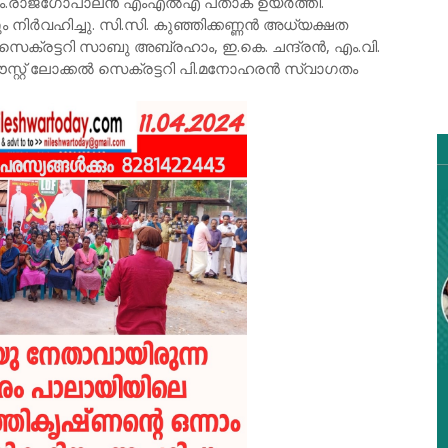
 എം.രാജഗോപാലൻ എംഎൽഎ പതാക ഉയർത്തി.
നിർവഹിച്ചു. സി.സി. കുഞ്ഞിക്കണ്ണൻ അധ്യക്ഷത
ക്രട്ടറി സാബു അബ്രഹാം, ഇ.കെ. ചന്ദ്രൻ, എം.വി.
സ്റ്റ് ലോക്കൽ സെക്രട്ടറി പി.മനോഹരൻ സ്വാഗതം