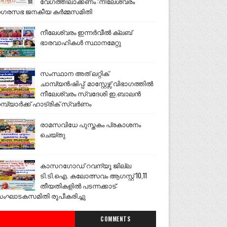
വേഗത്തിലാക്കണം :നീലേശ്വരം
ഗരസഭ ജനകീയ കർമ്മസമിതി
നീലേശ്വരം ഇന്നർവീൽ ക്ലബ്
ഭാരവാഹികൾ സ്ഥാനമേറ്റു
സംസ്ഥാന അത് ലറ്റിക്
ചാമ്പ്യൻഷിപ്പ്: മാസ്റ്റേഴ്സ് വിഭാഗത്തിൽ
നീലേശ്വരം സ്വദേശി ഇ.ബാലൻ
മ്പ്യാർക്ക് ഹാട്രിക് സ്വർണം
രാമസവിധേ പുസ്തകം പ്രകാശനം
ചെയ്തു
കാസറഗോഡ് റവന്യൂ ജില്ല
ടി.ടി.ഐ. കലോത്സവം ആഗസ്റ്റ് 10,11
തീയതികളിൽ പടന്നക്കാട്:
ംഘാടകസമിതി രൂപീകരിച്ചു
COMMENTS