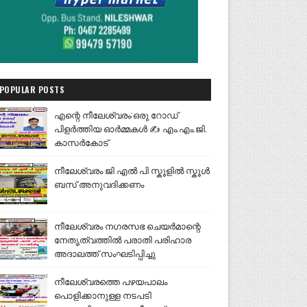
POPULAR POSTS
എന്റെ നീലേശ്വരം:ഒരു റോഡ്
പിളർത്തിയ ഓർമ്മകൾ ✍️ എം.എം.ജി.
കാസർകോട്
നീലേശ്വരം ജി എൽ പി സ്കൂളിൽ സ്കൂൾ
ബസ് അനുവദിക്കണം
നീലേശ്വരം നഗരസഭ ചെയർമാന്റെ
നേതൃത്വത്തിൽ പരാതി പരിഹാര
അദാലത്ത് സംഘടിപ്പിച്ചു
നീലേശ്വരത്തെ പഴയപാലം
പൊളിക്കാനുള്ള നടപടി