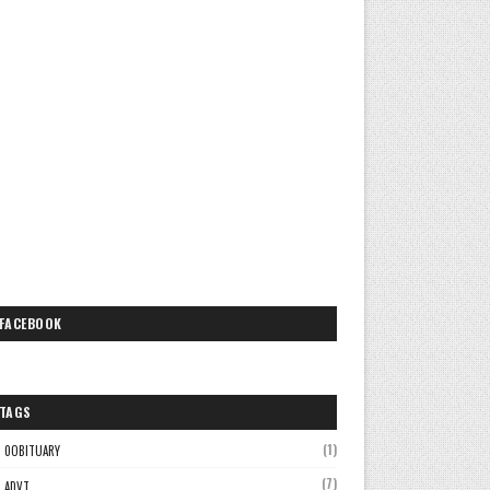
FACEBOOK
TAGS
(1)
0OBITUARY
(7)
ADVT