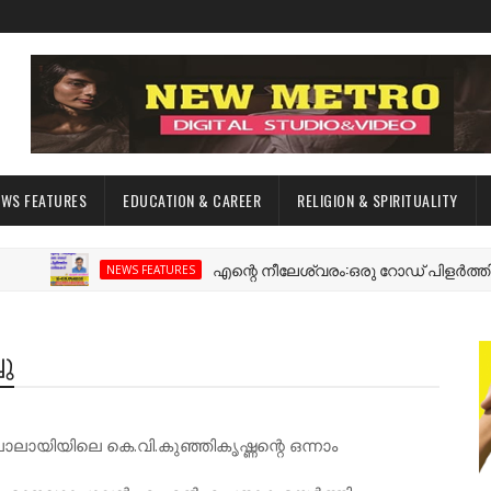
EWS FEATURES
EDUCATION & CAREER
RELIGION & SPIRITUALITY
എന്റെ നീലേശ്വരം:ഒരു റോഡ് പിളർത്തിയ ഓർമ
NEWS FEATURES
ു
ായിയിലെ കെ.വി.കുഞ്ഞികൃഷ്ണന്റെ ഒന്നാം