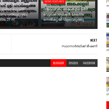
NEWS FEATURES
ാൽ വീട് തറവാട് ശ്രീ
ന
ുളങ്ങര ഭഗവതി
നീലേശ്വരം അങ്കക്കളരി ശ്രീ
ാനം പത്താമുദയം
വേട്ടക്കൊരുമകൻ ക്ഷേത്ര
ിരം 27 ന്
നെൽകൃഷി വിളവെടുത്തു
NEXT
സ്ഥാനാർത്ഥിക്ക് ഭീഷണി
ന
BLOGGER
DISQUS
FACEBOOK
സ