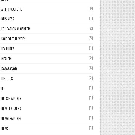
(6)
ART & CULTURE
(1)
BUSINESS
(2)
EDUCATION & CAREER
(5)
FACE OF THE WEEK
(1)
FEATURES
(2)
HEALTH
(6)
KASARAGOD
(2)
LIFE TIPS
(1)
N
(1)
NEES FEATURES
(1)
NEW FEATURES
(1)
NEWAFEATURES
(1)
NEWS