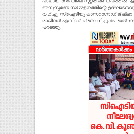
പാലായി റോഡിലെ സ്മൃതി മണ്ഡപത്തിൽ
അനുസ്മരണ സമ്മേളനത്തിന്റെ ഉദ്ഘാടനവും 
വഹിച്ചു. സിഐടിയു കാസറഗോഡ് ജില്ലാ സെ
രാജീവൻ എന്നിവർ പ്രസംഗിച്ചു. പേരാൽ ഈ
പറഞ്ഞു.