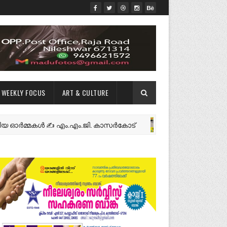
WEEKLY FOCUS
ART & CULTURE
്മകൾ ✍️ എം.എം.ജി. കാസർകോട്
നീലേശ്വ
NEWS FEATURES