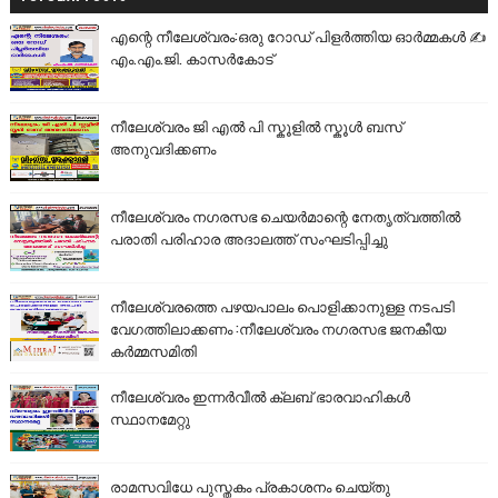
എന്റെ നീലേശ്വരം:ഒരു റോഡ് പിളർത്തിയ ഓർമ്മകൾ ✍️
എം.എം.ജി. കാസർകോട്
നീലേശ്വരം ജി എൽ പി സ്കൂളിൽ സ്കൂൾ ബസ്
അനുവദിക്കണം
നീലേശ്വരം നഗരസഭ ചെയർമാന്റെ നേതൃത്വത്തിൽ
പരാതി പരിഹാര അദാലത്ത് സംഘടിപ്പിച്ചു
നീലേശ്വരത്തെ പഴയപാലം പൊളിക്കാനുള്ള നടപടി
വേഗത്തിലാക്കണം :നീലേശ്വരം നഗരസഭ ജനകീയ
കർമ്മസമിതി
നീലേശ്വരം ഇന്നർവീൽ ക്ലബ് ഭാരവാഹികൾ
സ്ഥാനമേറ്റു
രാമസവിധേ പുസ്തകം പ്രകാശനം ചെയ്തു