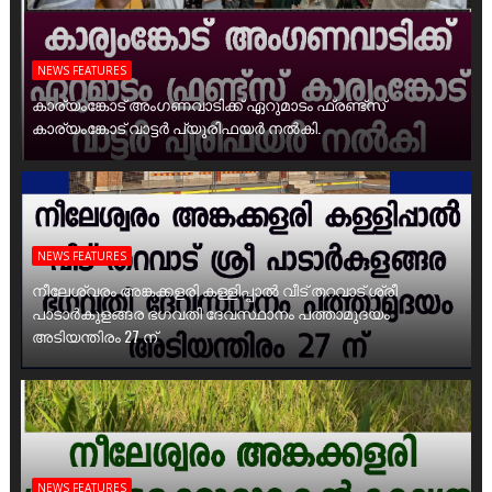
NEWS FEATURES
കാര്യംങ്കോട് അംഗണവാടിക്ക് ഏറുമാടം ഫ്രണ്ട്സ്
കാര്യംങ്കോട് വാട്ടർ പ്യൂരിഫയർ നൽകി.
NEWS FEATURES
നീലേശ്വരം അങ്കക്കളരി കള്ളിപ്പാൽ വീട് തറവാട് ശ്രീ
പാടാർകുളങ്ങര ഭഗവതി ദേവസ്ഥാനം പത്താമുദയം
അടിയന്തിരം 27 ന്
NEWS FEATURES