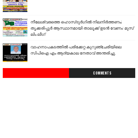
നീലേശ്വരത്തെ ഹൊസ്ദുർഗിൽ നിലനിർത്തണം;
തൃക്കരിപ്പൂർ ആസ്ഥാനമായി താലൂക്ക് ഉടൻ വേണം: മുസ്
ലിം ലീഗ്
വാഹനാപകടത്തിൽ പരിക്കേറ്റ കുറുഞ്ചേരിയിലെ
സിപിഐ എം ആദ്യകാല നേതാവ് അന്തരിച്ചു.
COMMENTS