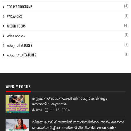
(4)
TODAYS PROGRAMS
(1)
VACCANCIES
(4)
WEEKLY FOCUS
(1)
നീലേശ്വരം
(2)
ന്യൂസ് FEATURES
(1)
ന്യൂസ്ഡ് FEATURES
WEEKLY FOCUS
സ്നേഹ സ്വാന്തനമായി കിനാനൂർ കരിന്തളം
സൈനിക കൂട്ടായ്മ
test
Jan 15, 2024
വിജയ ദശമി ദിനത്തില്‍ നയന്‍സിന്‍റെ 'സര്‍പ്രൈസ്';
കൈയ്യടിച്ച് സോഷ്യല്‍ മീഡിയ daily-wear-pads-