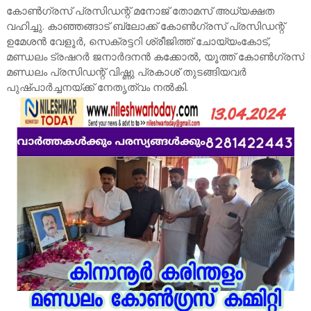
കോൺഗ്രസ് പ്രസിഡന്റ് മനോജ് തോമസ് അധ്യക്ഷത
വഹിച്ചു. കാഞ്ഞങ്ങാട് ബ്ലോക്ക് കോൺഗ്രസ് പ്രസിഡന്റ്
ഉമേശൻ വേളൂർ, സെക്രട്ടറി ശ്രീജിത്ത് ചോയ്യംകോട്,
മണ്ഡലം ട്രഷറർ ജനാർദനൻ കക്കോൽ, യൂത്ത് കോൺഗ്രസ്
മണ്ഡലം പ്രസിഡന്റ് വിഷ്ണു പ്രകാശ് തുടങ്ങിയവർ
പുഷ്പാർച്ചനയ്ക്ക് നേതൃത്വം നൽകി.