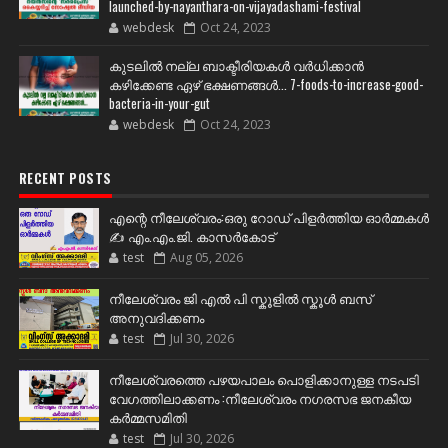
launched-by-nayanthara-on-vijayadashami-festival
webdesk
Oct 24, 2023
കുടലിൽ നല്ല ബാക്ടീരിയകൾ വര്‍ധിക്കാന്‍
കഴിക്കേണ്ട ഏഴ് ഭക്ഷണങ്ങള്‍... 7-foods-to-increase-good-
bacteria-in-your-gut
webdesk
Oct 24, 2023
RECENT POSTS
എന്റെ നീലേശ്വരം:ഒരു റോഡ് പിളർത്തിയ ഓർമ്മകൾ
✍️ എം.എം.ജി. കാസർകോട്
test
Aug 05, 2026
നീലേശ്വരം ജി എൽ പി സ്കൂളിൽ സ്കൂൾ ബസ്
അനുവദിക്കണം
test
Jul 30, 2026
നീലേശ്വരത്തെ പഴയപാലം പൊളിക്കാനുള്ള നടപടി
വേഗത്തിലാക്കണം :നീലേശ്വരം നഗരസഭ ജനകീയ
കർമ്മസമിതി
test
Jul 30, 2026