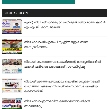
POPULAR POSTS
എന്റെ നീലേശ്വരം:ഒരു റോഡ് പിളർത്തിയ ഓർമ്മകൾ ✍️
എം.എം.ജി. കാസർകോട്
നീലേശ്വരം ജി എൽ പി സ്കൂളിൽ സ്കൂൾ ബസ്
അനുവദിക്കണം
നീലേശ്വരം നഗരസഭ ചെയർമാന്റെ നേതൃത്വത്തിൽ
പരാതി പരിഹാര അദാലത്ത് സംഘടിപ്പിച്ചു
നീലേശ്വരത്തെ പഴയപാലം പൊളിക്കാനുള്ള നടപടി
വേഗത്തിലാക്കണം :നീലേശ്വരം നഗരസഭ ജനകീയ
കർമ്മസമിതി
നീലേശ്വരം ഇന്നർവീൽ ക്ലബ് ഭാരവാഹികൾ
സ്ഥാനമേറ്റു