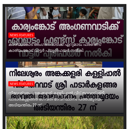
NEWS FEATURES
കാര്യംങ്കോട് അംഗണവാടിക്ക് ഏറുമാടം ഫ്രണ്ട്സ്
കാര്യംങ്കോട് വാട്ടർ പ്യൂരിഫയർ നൽകി.
NEWS FEATURES
നീലേശ്വരം അങ്കക്കളരി കള്ളിപ്പാൽ വീട് തറവാട് ശ്രീ
പാടാർകുളങ്ങര ഭഗവതി ദേവസ്ഥാനം പത്താമുദയം
അടിയന്തിരം 27 ന്