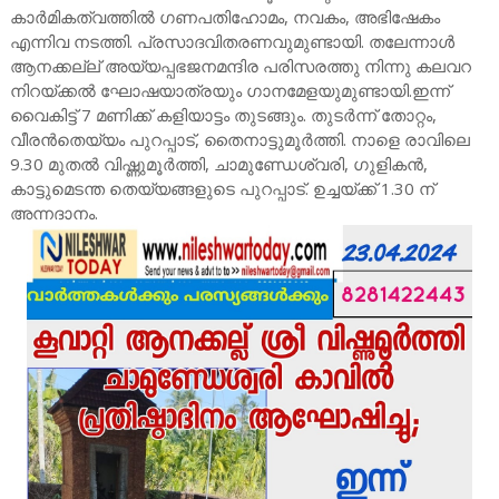
കാർമികത്വത്തിൽ ഗണപതിഹോമം, നവകം, അഭിഷേകം
എന്നിവ നടത്തി. പ്രസാദവിതരണവുമുണ്ടായി. തലേന്നാൾ
ആനക്കല്ല് അയ്യപ്പഭജനമന്ദിര പരിസരത്തു നിന്നു കലവറ
നിറയ്ക്കൽ ഘോഷയാത്രയും ഗാനമേളയുമുണ്ടായി.ഇന്ന്
വൈകിട്ട് 7 മണിക്ക് കളിയാട്ടം തുടങ്ങും. തുടർന്ന് തോറ്റം,
വീരൻതെയ്യം പുറപ്പാട്, തൈനാട്ടുമൂർത്തി. നാളെ രാവിലെ
9.30 മുതൽ വിഷ്ണുമൂർത്തി, ചാമുണ്ഡേശ്വരി, ഗുളികൻ,
കാട്ടുമെടന്ത തെയ്യങ്ങളുടെ പുറപ്പാട്. ഉച്ചയ്ക്ക് 1.30 ന്
അന്നദാനം.