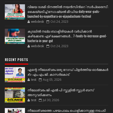
വിജയ ദശമി ദിനത്തില്‍ നയന്‍സിന്‍റെ 'സര്‍പ്രൈസ്';
കൈയ്യടിച്ച് സോഷ്യല്‍ മീഡിയ daily-wear-pads-
launched-by-nayanthara-on-vijayadashami-festival
webdesk
Oct 24, 2023
കുടലിൽ നല്ല ബാക്ടീരിയകൾ വര്‍ധിക്കാന്‍
കഴിക്കേണ്ട ഏഴ് ഭക്ഷണങ്ങള്‍... 7-foods-to-increase-good-
bacteria-in-your-gut
webdesk
Oct 24, 2023
RECENT POSTS
എന്റെ നീലേശ്വരം:ഒരു റോഡ് പിളർത്തിയ ഓർമ്മകൾ
✍️ എം.എം.ജി. കാസർകോട്
test
Aug 05, 2026
നീലേശ്വരം ജി എൽ പി സ്കൂളിൽ സ്കൂൾ ബസ്
അനുവദിക്കണം
test
Jul 30, 2026
നീലേശ്വരത്തെ പഴയപാലം പൊളിക്കാനുള്ള നടപടി