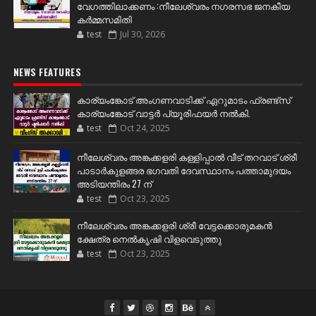
വേഗത്തിലാക്കണം :നീലേശ്വരം നഗരസഭ ജനകീയ
കർമ്മസമിതി
test
Jul 30, 2026
NEWS FEATURES
കാര്യംങ്കോട് അംഗണവാടിക്ക് ഏറുമാടം ഫ്രണ്ട്സ്
കാര്യംങ്കോട് വാട്ടർ പ്യൂരിഫയർ നൽകി.
test
Oct 24, 2025
നീലേശ്വരം അങ്കക്കളരി കള്ളിപ്പാൽ വീട് തറവാട് ശ്രീ
പാടാർകുളങ്ങര ഭഗവതി ദേവസ്ഥാനം പത്താമുദയം
അടിയന്തിരം 27 ന്
test
Oct 23, 2025
നീലേശ്വരം അങ്കക്കളരി ശ്രീ വേട്ടക്കൊരുമകൻ
ക്ഷേത്ര നെൽകൃഷി വിളവെടുത്തു
test
Oct 23, 2025