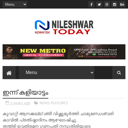
ഇന്ന് കളിയാട്ടം
2 years ago
NEWS FEATURES
കൂവാറ്റി ആനക്കല്ല് ശ്രീ വിഷ്ണുമൂർത്തി ചാമുണ്ഡേശ്വരി
കാവിൽ പ്രതിഷ്ഠാദിനം ആഘോഷിച്ചു.
തന്ത്രി വെതിരമന ഗണപതി നമ്പൂതിരിയുടെ