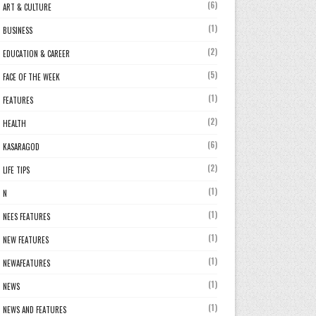
(6)
ART & CULTURE
(1)
BUSINESS
(2)
EDUCATION & CAREER
(5)
FACE OF THE WEEK
(1)
FEATURES
(2)
HEALTH
(6)
KASARAGOD
(2)
LIFE TIPS
(1)
N
(1)
NEES FEATURES
(1)
NEW FEATURES
(1)
NEWAFEATURES
(1)
NEWS
(1)
NEWS AND FEATURES