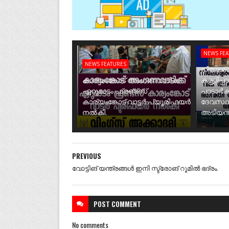
NEWS FE
NEWS FEATURES
നീലേശ്വ
കാര്യംങ്കോട് അംഗണവാടിക്ക്
കള്ളിപ്പ
ഏറുമാടം ഫ്രണ്ട്സ്
പാടാർക
കാര്യംങ്കോട് വാട്ടർ പ്യൂരിഫയർ
ദേവസ്ഥ
നൽകി.
അടിയന്ത
PREVIOUS
വോട്ടിങ് യന്ത്രങ്ങൾ ഇനി സ്ട്രോങ് റൂമിൽ ഭദ്രം.
POST
COMMENT
No comments