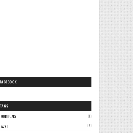
FACEBOOK
TAGS
(1)
0OBITUARY
(7)
ADVT