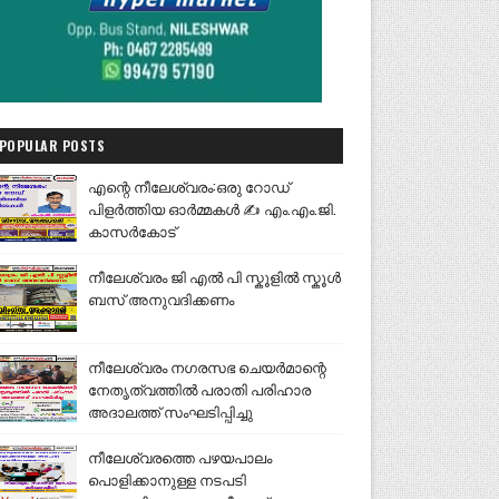
POPULAR POSTS
എന്റെ നീലേശ്വരം:ഒരു റോഡ്
പിളർത്തിയ ഓർമ്മകൾ ✍️ എം.എം.ജി.
കാസർകോട്
നീലേശ്വരം ജി എൽ പി സ്കൂളിൽ സ്കൂൾ
ബസ് അനുവദിക്കണം
നീലേശ്വരം നഗരസഭ ചെയർമാന്റെ
നേതൃത്വത്തിൽ പരാതി പരിഹാര
അദാലത്ത് സംഘടിപ്പിച്ചു
നീലേശ്വരത്തെ പഴയപാലം
പൊളിക്കാനുള്ള നടപടി