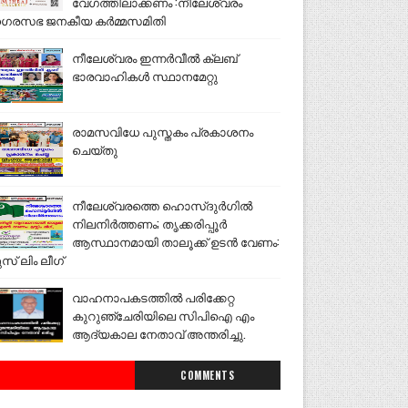
വേഗത്തിലാക്കണം :നീലേശ്വരം
ഗരസഭ ജനകീയ കർമ്മസമിതി
നീലേശ്വരം ഇന്നർവീൽ ക്ലബ്
ഭാരവാഹികൾ സ്ഥാനമേറ്റു
രാമസവിധേ പുസ്തകം പ്രകാശനം
ചെയ്തു
നീലേശ്വരത്തെ ഹൊസ്ദുർഗിൽ
നിലനിർത്തണം; തൃക്കരിപ്പൂർ
ആസ്ഥാനമായി താലൂക്ക് ഉടൻ വേണം:
ുസ് ലിം ലീഗ്
വാഹനാപകടത്തിൽ പരിക്കേറ്റ
കുറുഞ്ചേരിയിലെ സിപിഐ എം
ആദ്യകാല നേതാവ് അന്തരിച്ചു.
COMMENTS