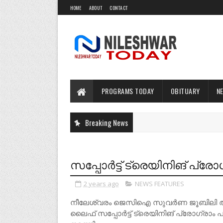
HOME
ABOUT
CONTACT
PROGRAMS TODAY
OBITUARY
N
Breaking News
സപ്പോർട്ട് ട്രെയിനിങ് പ്രോ
2 years ago
NEWS FEATURES
നീലേശ്വരം ജെസിഐ സുവർണ ജൂബിലി ആഘ
ലൈഫ് സപ്പോർട്ട് ട്രെയിനിങ് പ്രോഗ്