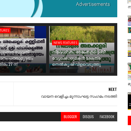
ന
ATURES
രം അങ്കക്കളരി
NEWS FEATURES
ാൽ വീട് തറവാട് ശ്രീ
ുളങ്ങര ഭഗവതി
നീലേശ്വരം അങ്കക്കളരി ശ്രീ
ാനം പത്താമുദയം
വേട്ടക്കൊരുമകൻ ക്ഷേത്ര
ിരം 27 ന്
നെൽകൃഷി വിളവെടുത്തു
മ
NEXT
വായന വെളിച്ചം മൂന്നാംഘട്ട സംഗമം നടത്തി
BLOGGER
DISQUS
FACEBOOK