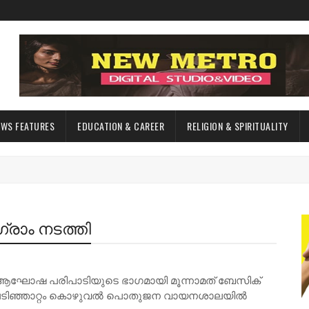
EWS FEATURES
EDUCATION & CAREER
RELIGION & SPIRITUALITY
ഗ്രാം നടത്തി
ോഷ പരിപാടിയുടെ ഭാഗമായി മൂന്നാമത് ബേസിക്
രാം പടിഞ്ഞാറ്റം കൊഴുവൽ പൊതുജന വായനശാലയിൽ