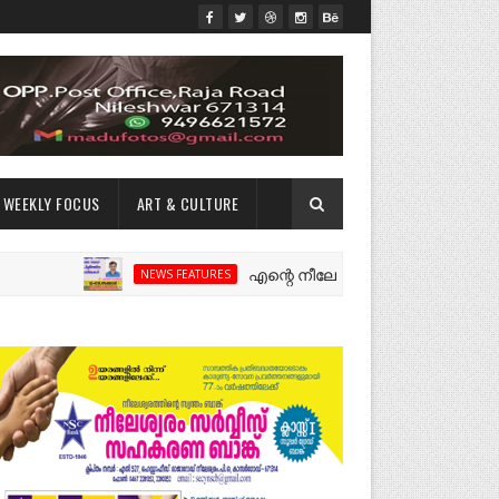
WEEKLY FOCUS
ART & CULTURE
എന്റെ നീലേശ്വരം:ഒരു റോഡ് പിളർത്തിയ
NEWS FEATURES