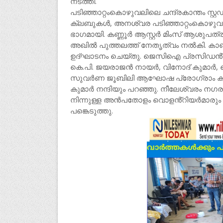
നടത്തി.
പടിഞ്ഞാറ്റംകൊഴുവലിലെ ചന്ദ്രകാന്തം സ്റ
ക്ലബുകൾ, അനശ്വര പടിഞ്ഞാറ്റംകൊഴു
ഭാഗമായി. കണ്ണൂർ ആസ്റ്റർ മിംസ് ആശുപ
അഖിൽ പുത്തലത്ത് നേതൃത്വം നൽകി. ക
ഉദ്ഘാടനം ചെയ്തു. ജെസിഐ പ്രസിഡൻ്റ് 
കെ.പി. ജയരാജൻ നായർ, വിനോദ് കുമാർ, ക
സുവർണ ജൂബിലി ആഘോഷ പ്രോഗ്രാം കമ്മിറ
കുമാർ നന്ദിയും പറഞ്ഞു. നീലേശ്വരം ന
നിന്നുള്ള അൻപതോളം വൊളൻ്റിയർമാരും സ
പങ്കെടുത്തു.