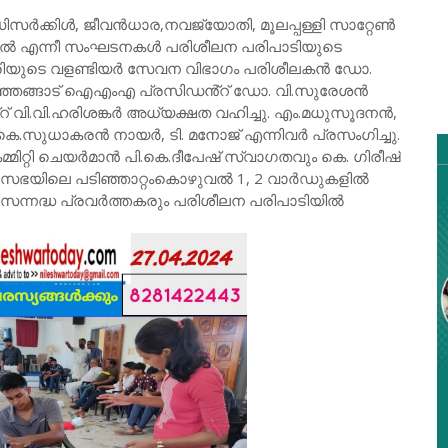
്റഡിസർക്കിൾ, ജീവൻധാര,നവജ്യോതി, മൂലപ്പള്ളി സാറ്റേൺ
വൽ എന്നീ സംഘടനകൾ പരിശീലന പരിപാടിയുടെ
ത്രിയുടെ വളണ്ടിയർ സേവന വിഭാഗം പരിശീലകൻ ഡോ.
ാഞ്ഞങ്ങാട് ഐഎംഎ പ്രസിഡൻ്റ് ഡോ. വി.സുരേശൻ
വി.വി.ഹരിശങ്കർ അധ്യക്ഷത വഹിച്ചു. എം.മധുസൂദനൻ,
െ.സുധാകരൻ നായർ, ടി. മനോജ് എന്നിവർ പ്രസംഗിച്ചു.
്റി ചെയർമാൻ പി.കെ.ദീപേഷ് സ്വാഗതവും കെ. ഗിരീഷ്
ഗരസഭയിലെ പടിഞ്ഞാറ്റംകൊഴുവൽ 1, 2 വാർഡുകളിൽ
ന്നദ്ധ പ്രവർത്തകരും പരിശീലന പരിപാടിയിൽ