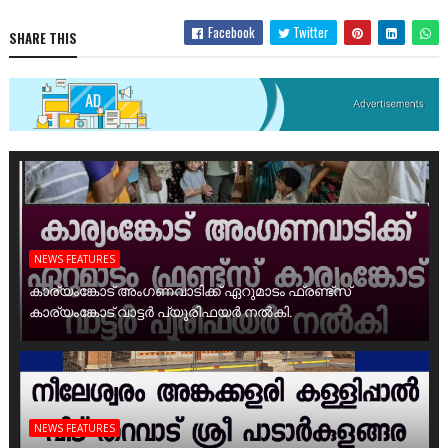
Facebook
Twitter
SHARE THIS
NEWS FEATURES
കാര്യംങ്കോട് അംഗണവാടിക്ക് ഏറുമാടം ഫ്രണ്ട്സ്
കാര്യംങ്കോട് വാട്ടർ പ്യൂരിഫയർ നൽകി.
NEWS FEATURES