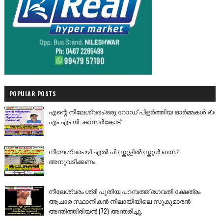
POPULAR POSTS
എന്റെ നീലേശ്വരം:ഒരു റോഡ് പിളർത്തിയ ഓർമ്മകൾ ✍️
എം.എം.ജി. കാസർകോട്
നീലേശ്വരം ജി എൽ പി സ്കൂളിൽ സ്കൂൾ ബസ്
അനുവദിക്കണം
നീലേശ്വരം ശ്രീ പുതിയ പറമ്പത്ത് ഭഗവതി ക്ഷേത്രം
ആചാര സ്ഥാനികൻ നീലായിയിലെ സുകുമാരൻ
അന്തിത്തിരിയൻ (72) അന്തരിച്ചു.