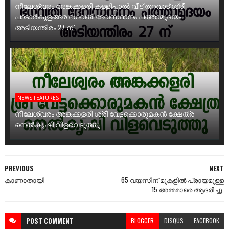
നീലേശ്വരം അങ്കക്കളരി കള്ളിപ്പാൽ വീട് തറവാട് ശ്രീ
പാടാർകുളങ്ങര ഭഗവതി ദേവസ്ഥാനം പത്താമുദയം
അടിയന്തിരം 27 ന്
NEWS FEATURES
നീലേശ്വരം അങ്കക്കളരി ശ്രീ വേട്ടക്കൊരുമകൻ ക്ഷേത്ര
നെൽകൃഷി വിളവെടുത്തു
PREVIOUS
NEXT
കാണാതായി
65 വയസിന് മുകളിൽ പ്രായമുള്ള
15 അമ്മമാരെ ആദരിച്ചു.
POST
COMMENT
BLOGGER
DISQUS
FACEBOOK