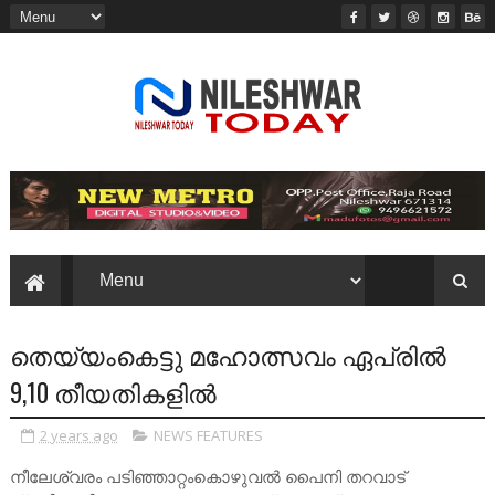
തെയ്യംകെട്ടു മഹോത്സവം ഏപ്രിൽ
9,10 തീയതികളിൽ
2 years ago
NEWS FEATURES
നീലേശ്വരം പടിഞ്ഞാറ്റംകൊഴുവൽ പൈനി തറവാട്