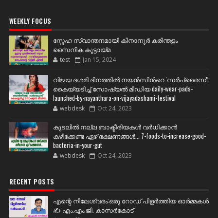
WEEKLY FOCUS
സ്നേഹ സ്വാന്തനമായി കിനാനൂർ കരിന്തളം
സൈനിക കൂട്ടായ്മ
test
Jan 15, 2024
വിജയ ദശമി ദിനത്തില്‍ നയന്‍സിന്‍റെ 'സര്‍പ്രൈസ്';
കൈയ്യടിച്ച് സോഷ്യല്‍ മീഡിയ daily-wear-pads-
launched-by-nayanthara-on-vijayadashami-festival
webdesk
Oct 24, 2023
കുടലിൽ നല്ല ബാക്ടീരിയകൾ വര്‍ധിക്കാന്‍
കഴിക്കേണ്ട ഏഴ് ഭക്ഷണങ്ങള്‍... 7-foods-to-increase-good-
bacteria-in-your-gut
webdesk
Oct 24, 2023
RECENT POSTS
എന്റെ നീലേശ്വരം:ഒരു റോഡ് പിളർത്തിയ ഓർമ്മകൾ
✍️ എം.എം.ജി. കാസർകോട്