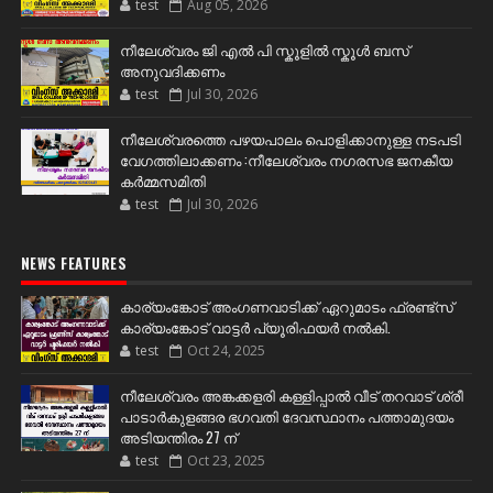
test
Aug 05, 2026
നീലേശ്വരം ജി എൽ പി സ്കൂളിൽ സ്കൂൾ ബസ്
അനുവദിക്കണം
test
Jul 30, 2026
നീലേശ്വരത്തെ പഴയപാലം പൊളിക്കാനുള്ള നടപടി
വേഗത്തിലാക്കണം :നീലേശ്വരം നഗരസഭ ജനകീയ
കർമ്മസമിതി
test
Jul 30, 2026
NEWS FEATURES
കാര്യംങ്കോട് അംഗണവാടിക്ക് ഏറുമാടം ഫ്രണ്ട്സ്
കാര്യംങ്കോട് വാട്ടർ പ്യൂരിഫയർ നൽകി.
test
Oct 24, 2025
നീലേശ്വരം അങ്കക്കളരി കള്ളിപ്പാൽ വീട് തറവാട് ശ്രീ
പാടാർകുളങ്ങര ഭഗവതി ദേവസ്ഥാനം പത്താമുദയം
അടിയന്തിരം 27 ന്
test
Oct 23, 2025