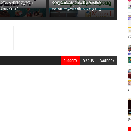
ാനം പത്താമുദയം
വേട്ടക്കൊരുമകൻ ക്ഷേത്ര
ിരം 27 ന്
നെൽകൃഷി വിളവെടുത്തു
ന
BLOGGER
DISQUS
FACEBOOK
ന
ഉ