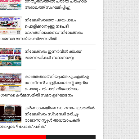
നേതൃത്വത്തിൽ പരാതി പരിഹാര
അദാലത്ത് സംഘടിപ്പിച്ചു
നീലേശ്വരത്തെ പഴയപാലം
പൊളിക്കാനുള്ള നടപടി
വേഗത്തിലാക്കണം :നീലേശ്വരം
ഗരസഭ ജനകീയ കർമ്മസമിതി
നീലേശ്വരം ഇന്നർവീൽ ക്ലബ്
ഭാരവാഹികൾ സ്ഥാനമേറ്റു
കാഞ്ഞങ്ങാട് നിയുക്ത എംഎൽഎ
ഗോവിന്ദൻ പള്ളിക്കാലിന്റെ ആദ്യ
പൊതു പരിപാടി നീലേശ്വരം
ഗരസഭ കർമ്മസമിതി സമര ഉദ്ഘാടനം
കർണാടകയിലെ വാഹനാപകടത്തിൽ
നീലേശ്വരം സ്വദേശി മരിച്ചു:
രാജാസ് സ്കൂൾ അധ്യാപകൻ
ൾപ്പെടെ 4 പേർക്ക് പരിക്ക്