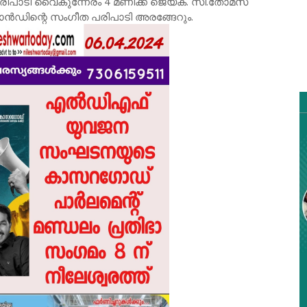
ുന്ന പരിപാടി വൈകുന്നേരം 4 മണിക്ക് ജെയ്ക്. സി.തോമസ്
ബാൻഡിന്റെ സംഗീത പരിപാടി അരങ്ങേറും.