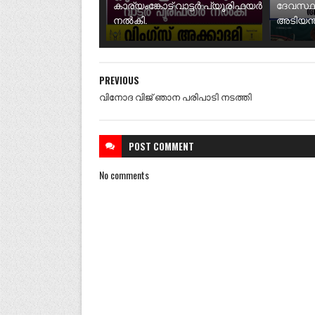
കാര്യംങ്കോട് വാട്ടർ പ്യൂരിഫയർ
ദേവസ്ഥ
നൽകി.
അടിയന്ത
PREVIOUS
വിനോദ വിജ് ഞാന പരിപാടി നടത്തി
POST
COMMENT
No comments