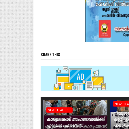
SHARE THIS
NEWS FE
NEWS FEATURES
നീലേശ്വ
കാര്യംങ്കോട് അംഗണവാടിക്ക്
കള്ളിപ്പ
ഏറുമാടം ഫ്രണ്ട്സ്
പാടാർക