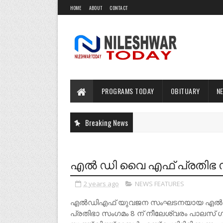
HOME
ABOUT
CONTACT
PROGRAMS TODAY
OBITUARY
N
Breaking News
എൽ ഡി വൈ എഫ് പ്രതിഭ സം
2 years ago
NEWS FEATURES
എൽഡിഎഫ് യുവജന സംഘടനയായ എൽഡി
പ്രതിഭാ സംഗമം 8 ന് നീലേശ്വരം പാലസ് ഗ്