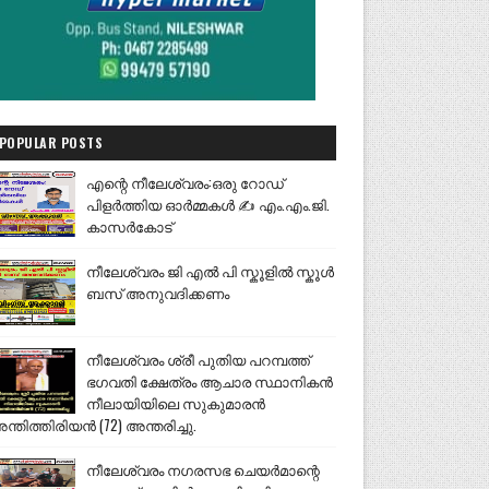
POPULAR POSTS
എന്റെ നീലേശ്വരം:ഒരു റോഡ്
പിളർത്തിയ ഓർമ്മകൾ ✍️ എം.എം.ജി.
കാസർകോട്
നീലേശ്വരം ജി എൽ പി സ്കൂളിൽ സ്കൂൾ
ബസ് അനുവദിക്കണം
നീലേശ്വരം ശ്രീ പുതിയ പറമ്പത്ത്
ഭഗവതി ക്ഷേത്രം ആചാര സ്ഥാനികൻ
നീലായിയിലെ സുകുമാരൻ
ന്തിത്തിരിയൻ (72) അന്തരിച്ചു.
നീലേശ്വരം നഗരസഭ ചെയർമാന്റെ