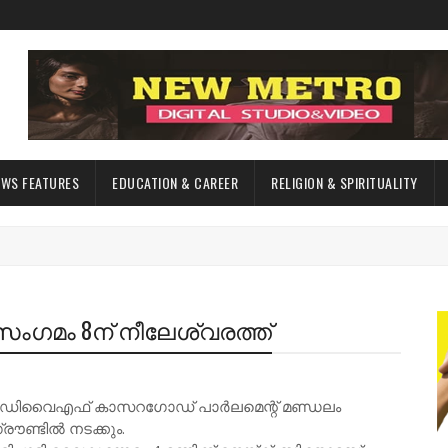
EWS FEATURES
EDUCATION & CAREER
RELIGION & SPIRITUALITY
ഗമം 8ന് നീലേശ്വരത്ത്
വൈഎഫ് കാസറഗോഡ് പാർലമെന്റ് മണ്ഡലം
രൗണ്ടിൽ നടക്കും.