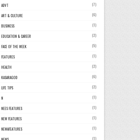
(7)
ADVT
(6)
ART & CULTURE
(1)
BUSINESS
(2)
EDUCATION & CAREER
(5)
FACE OF THE WEEK
(1)
FEATURES
(2)
HEALTH
(6)
KASARAGOD
(2)
LIFE TIPS
(1)
N
(1)
NEES FEATURES
(1)
NEW FEATURES
(1)
NEWAFEATURES
(1)
NEWS