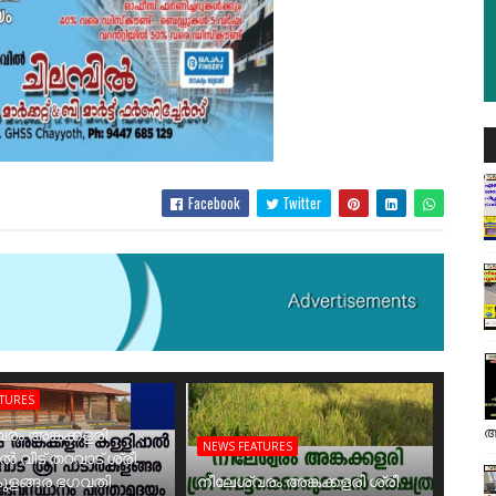
Facebook
Twitter
ATURES
അ
രം അങ്കക്കളരി
NEWS FEATURES
ാൽ വീട് തറവാട് ശ്രീ
ുളങ്ങര ഭഗവതി
നീലേശ്വരം അങ്കക്കളരി ശ്രീ