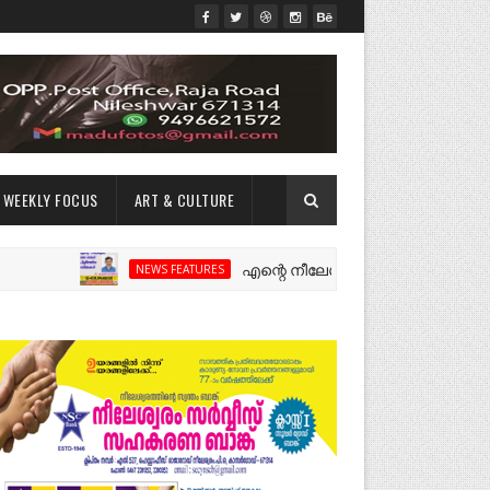
WEEKLY FOCUS
ART & CULTURE
എന്റെ നീലേശ്വരം:ഒരു റോഡ് പിളർത്തിയ 
NEWS FEATURES