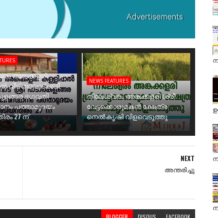
ന
ATURES
രം അങ്കക്കളരി
NEWS FEATURES
ാൽ വീട് തറവാട് ശ്രീ
ുളങ്ങര ഭഗവതി
നീലേശ്വരം അങ്കക്കളരി ശ്രീ
ാനം പത്താമുദയം
വേട്ടക്കൊരുമകൻ ക്ഷേത്ര
ഉ
ിരം 27 ന്
നെൽകൃഷി വിളവെടുത്തു
NEXT
ന
അന്തരിച്ചു
ന
BLOGGER
DISQUS
FACEBOOK