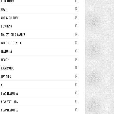
(1)
0OBITUARY
(7)
ADVT
(6)
ART & CULTURE
(1)
BUSINESS
(2)
EDUCATION & CAREER
(5)
FACE OF THE WEEK
(1)
FEATURES
(2)
HEALTH
(6)
KASARAGOD
(2)
LIFE TIPS
(1)
N
(1)
NEES FEATURES
(1)
NEW FEATURES
(1)
NEWAFEATURES