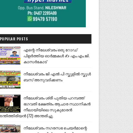
POPULAR POSTS
എന്റെ നീലേശ്വരം:ഒരു റോഡ്
പിളർത്തിയ ഓർമ്മകൾ ✍️ എം.എം.ജി.
കാസർകോട്
നീലേശ്വരം ജി എൽ പി സ്കൂളിൽ സ്കൂൾ
ബസ് അനുവദിക്കണം
നീലേശ്വരം ശ്രീ പുതിയ പറമ്പത്ത്
ഭഗവതി ക്ഷേത്രം ആചാര സ്ഥാനികൻ
നീലായിയിലെ സുകുമാരൻ
ന്തിത്തിരിയൻ (72) അന്തരിച്ചു.
നീലേശ്വരം നഗരസഭ ചെയർമാന്റെ