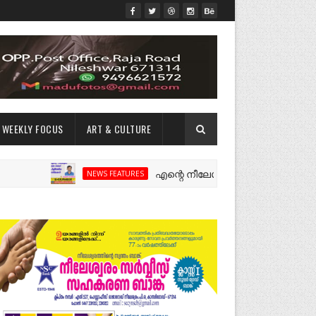
WEEKLY FOCUS
ART & CULTURE
എന്റെ നീലേശ്വരം:ഒരു റോഡ് പിളർത്തിയ 
NEWS FEATURES