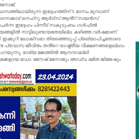
 മനോജ്.
്തിലായിരുന്ന ഇദ്ദേഹത്തിന് 3 മാസം മുമ്പാണ്
പടന്നക്കാട് നെഹ്റു ആർട്സ് ആൻ്റ് സയൻസ്
ർന്ന ഇദ്ദേഹം പിന്നീട് സകുടുംബം ഗൾഫിൽ
ങ്ങളിൽ നാട്ടിലുണ്ടായതേയില്ല. കഴിഞ്ഞ വർഷമാണ്
്. ഇക്കുറി ലോക്സഭാ തിരഞ്ഞെടുപ്പ് പ്രഖ്യാപിച്ചതോടെ
ണ്ട പ്രവാസ ജീവിതം തൻ്റെ രാഷ്ട്രീയ വീക്ഷണങ്ങളെല്ലാം
പറയുന്നു. ഭാര്യ മങ്കത്തിൽ ആനന്ദവല്ലി
്കളായ ഡോ. മനേഷ് മനോജും അഡ്വ. മമിത ജിജേഷും