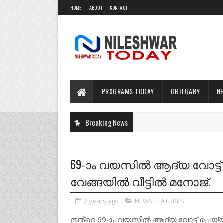
HOME
ABOUT
CONTACT
PROGRAMS TODAY
OBITUARY
N
Breaking News
69-ാം വയസിൽ ആദ്യ വോട്ട്
വേങ്ങയിൽ വീട്ടിൽ മനോജ്.
2 years ago
NEWS FEATURES
തൻ്റെ 69-ാം വയസിൽ ആദ്യ വോട്ട് ചെയ്യു