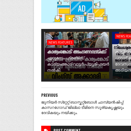
NEWS FE
NEWS FEATURES
നീലേശ്വ
കാര്യംങ്കോട് അംഗണവാടിക്ക്
കള്ളിപ്പ
ഏറുമാടം ഫ്രണ്ട്സ്
പാടാർക
കാര്യംങ്കോട് വാട്ടർ പ്യൂരിഫയർ
ദേവസ്ഥ
നൽകി.
അടിയന്ത
PREVIOUS
ജൂനിയർ സ്‌റ്റേറ്റ് ബാസ്കറ്റ്ബോൾ ചാമ്പ്യൻഷിപ്പ്:
കാസറഗോഡ് ജില്ലാ ടീമിനെ സൂര്യകൃഷ്ണയും
ദേവികയും നയിക്കും.
POST
COMMENT