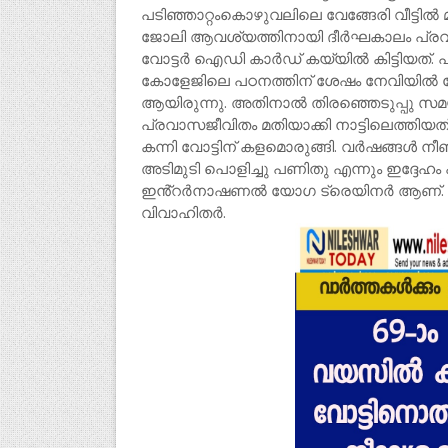
പടിഞ്ഞാറ്റംകൊഴുവലിലെ വേങ്ങേരി വീട്ടിൽ
ജോലി ആവശ്യത്തിനായി ദീർഘകാലം പ്രവാസത
വോട്ടർ ഐഡി കാർഡ് കയ്യിൽ കിട്ടിയത്. 
കോളേജിലെ പഠനത്തിന് ശേഷം നേവിയിൽ ചേ
ആയിരുന്നു. അതിനാൽ തിരഞ്ഞെടുപ്പു സമയ
പ്രവാസജീവിതം മതിയാക്കി നാട്ടിലെത്തിയത
കന്നി വോട്ടിന് കളമൊരുങ്ങി. വർഷങ്ങൾ നീ
അടിമുടി പൊളിച്ചു പണിതു എന്നും ഇദ്ദേഹം 
ഇൻ്റർനാഷണൽ യോഗ ട്രെയിനർ ആണ്. മക
വിവാഹിതർ.