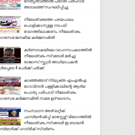
നേതൃത്വത്തിൽ പരാതി പരിഹാര
അദാലത്ത് സംഘടിപ്പിച്ചു
നീലേശ്വരത്തെ പഴയപാലം
പൊളിക്കാനുള്ള നടപടി
വേഗത്തിലാക്കണം :നീലേശ്വരം
ഗരസഭ ജനകീയ കർമ്മസമിതി
കർണാടകയിലെ വാഹനാപകടത്തിൽ
നീലേശ്വരം സ്വദേശി മരിച്ചു:
രാജാസ് സ്കൂൾ അധ്യാപകൻ
ൾപ്പെടെ 4 പേർക്ക് പരിക്ക്
കാഞ്ഞങ്ങാട് നിയുക്ത എംഎൽഎ
ഗോവിന്ദൻ പള്ളിക്കാലിന്റെ ആദ്യ
പൊതു പരിപാടി നീലേശ്വരം
ഗരസഭ കർമ്മസമിതി സമര ഉദ്ഘാടനം
സംസ്ഥാന അത് ലറ്റിക്
ചാമ്പ്യൻഷിപ്പ്: മാസ്റ്റേഴ്സ് വിഭാഗത്തിൽ
നീലേശ്വരം സ്വദേശി ഇ.ബാലൻ
മ്പ്യാർക്ക് ഹാട്രിക് സ്വർണം