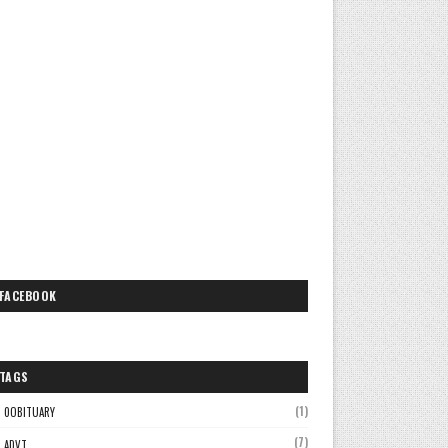
FACEBOOK
TAGS
(1)
0OBITUARY
(7)
ADVT