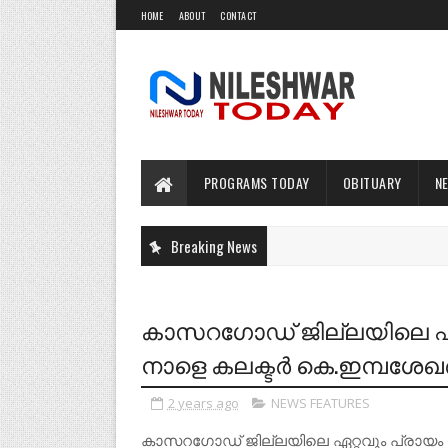
HOME
ABOUT
CONTACT
PROGRAMS TODAY
OBITUARY
N
Breaking News
കാസറഗോഡ് ജില്ലയിലെ ഏറ്റ
നാളെ കലക്ടർ കെ.ഇമ്പശേഖർ
2 years ago
NEWS FEATURES
കാസറഗോഡ് ജില്ലയിലെ ഏറ്റവും പ്രായം കൂ