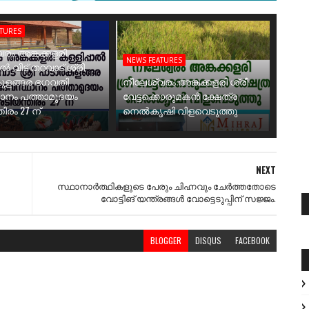
ATURES
രം അങ്കക്കളരി
NEWS FEATURES
ാൽ വീട് തറവാട് ശ്രീ
ുളങ്ങര ഭഗവതി
നീലേശ്വരം അങ്കക്കളരി ശ്രീ
ാനം പത്താമുദയം
വേട്ടക്കൊരുമകൻ ക്ഷേത്ര
ിരം 27 ന്
നെൽകൃഷി വിളവെടുത്തു
NEXT
സ്ഥാനാർത്ഥികളുടെ പേരും ചിഹ്നവും ചേർത്തതോടെ
വോട്ടിങ് യന്ത്രങ്ങൾ വോട്ടെടുപ്പിന് സജ്ജം.
BLOGGER
DISQUS
FACEBOOK