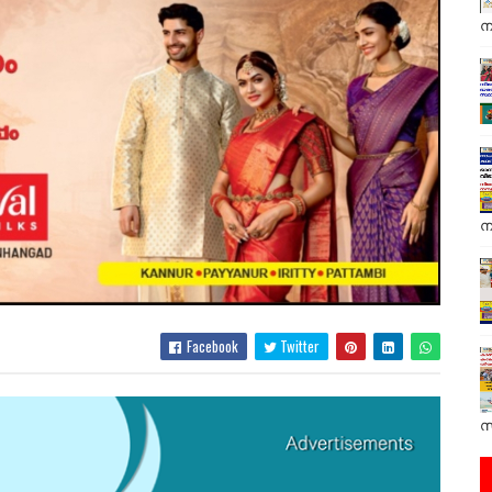
ന
ന
Facebook
Twitter
സ