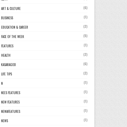
(6)
ART & CULTURE
(1)
BUSINESS
(2)
EDUCATION & CAREER
(5)
FACE OF THE WEEK
(1)
FEATURES
(2)
HEALTH
(6)
KASARAGOD
(2)
LIFE TIPS
(1)
N
(1)
NEES FEATURES
(1)
NEW FEATURES
(1)
NEWAFEATURES
(1)
NEWS