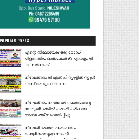
POPULAR POSTS
എന്റെ നീലേശ്വരം:ഒരു റോഡ്
പിളർത്തിയ ഓർമ്മകൾ ✍️ എം.എം.ജി.
കാസർകോട്
നീലേശ്വരം ജി എൽ പി സ്കൂളിൽ സ്കൂൾ
ബസ് അനുവദിക്കണം
നീലേശ്വരം നഗരസഭ ചെയർമാന്റെ
നേതൃത്വത്തിൽ പരാതി പരിഹാര
അദാലത്ത് സംഘടിപ്പിച്ചു
നീലേശ്വരത്തെ പഴയപാലം
പൊളിക്കാനുള്ള നടപടി