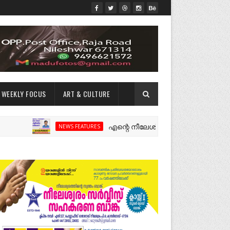
WEEKLY FOCUS
ART & CULTURE
എന്റെ നീലേശ്വരം:ഒരു റോഡ് പിളർത്തിയ ഓർ
NEWS FEATURES