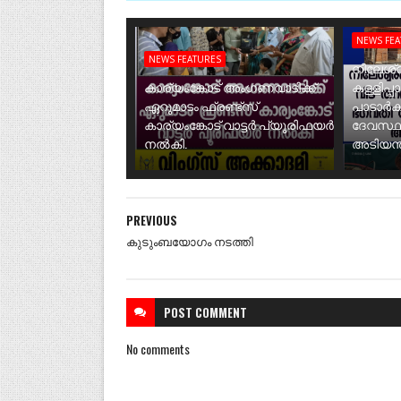
NEWS FE
NEWS FEATURES
നീലേശ്വ
കാര്യംങ്കോട് അംഗണവാടിക്ക്
കള്ളിപ്പ
ഏറുമാടം ഫ്രണ്ട്സ്
പാടാർക
കാര്യംങ്കോട് വാട്ടർ പ്യൂരിഫയർ
ദേവസ്ഥ
നൽകി.
അടിയന്ത
PREVIOUS
കുടുംബയോഗം നടത്തി
POST
COMMENT
No comments