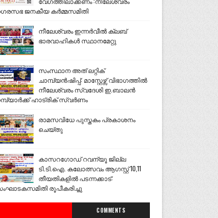
വേഗത്തിലാക്കണം :നീലേശ്വരം
ഗരസഭ ജനകീയ കർമ്മസമിതി
നീലേശ്വരം ഇന്നർവീൽ ക്ലബ്
ഭാരവാഹികൾ സ്ഥാനമേറ്റു
സംസ്ഥാന അത് ലറ്റിക്
ചാമ്പ്യൻഷിപ്പ്: മാസ്റ്റേഴ്സ് വിഭാഗത്തിൽ
നീലേശ്വരം സ്വദേശി ഇ.ബാലൻ
മ്പ്യാർക്ക് ഹാട്രിക് സ്വർണം
രാമസവിധേ പുസ്തകം പ്രകാശനം
ചെയ്തു
കാസറഗോഡ് റവന്യൂ ജില്ല
ടി.ടി.ഐ. കലോത്സവം ആഗസ്റ്റ് 10,11
തീയതികളിൽ പടന്നക്കാട്:
ംഘാടകസമിതി രൂപീകരിച്ചു
COMMENTS