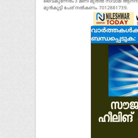
വൈകുന്നേരം 3 മണി മുതൽ സ്വാമി ആനന്ദതീർ
മുൻകൂട്ടി പേര് നൽകണം. 7012881739.