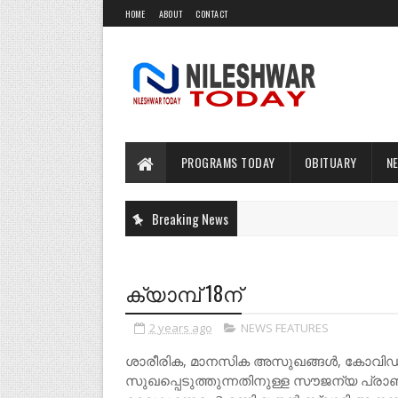
HOME
ABOUT
CONTACT
PROGRAMS TODAY
OBITUARY
N
Breaking News
ക്യാമ്പ് 18ന്
2 years ago
NEWS FEATURES
ശാരീരിക, മാനസിക അസുഖങ്ങൾ, കോവിഡ് അ
സുഖപ്പെടുത്തുന്നതിനുള്ള സൗജന്യ പ്രാണിക