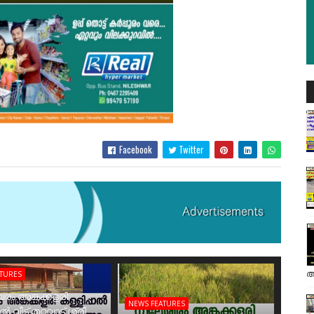
Facebook
Twitter
അ
ATURES
രം അങ്കക്കളരി
NEWS FEATURES
ാൽ വീട് തറവാട് ശ്രീ