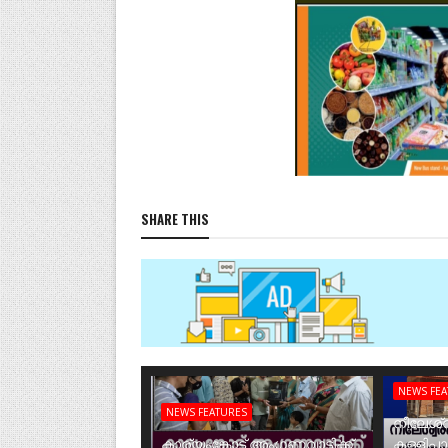
SHARE THIS
NEWS FE
NEWS FEATURES
നീലേശ്വ
കാര്യംങ്കോട് അംഗണവാടിക്ക്
കള്ളിപ്പ