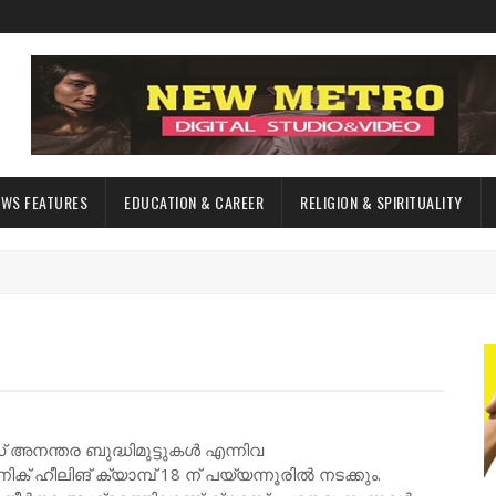
EWS FEATURES
EDUCATION & CAREER
RELIGION & SPIRITUALITY
നന്തര ബുദ്ധിമുട്ടുകൾ എന്നിവ
് ഹീലിങ് ക്യാമ്പ് 18 ന് പയ്യന്നൂരിൽ നടക്കും.