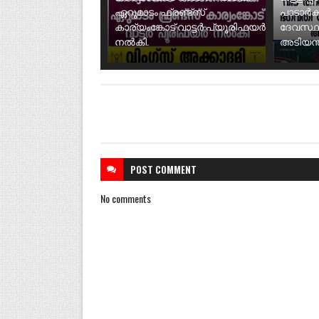
ഏറുമാടം ഫ്രണ്ട്സ്
പാടാർക
കാര്യംങ്കോട് വാട്ടർ പ്യൂരിഫയർ
ദേവസ്ഥ
നൽകി.
അടിയന്ത
POST
COMMENT
No comments