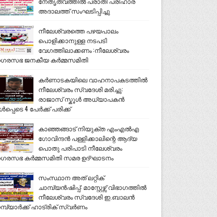
നേതൃത്വത്തിൽ പരാതി പരിഹാര
അദാലത്ത് സംഘടിപ്പിച്ചു
നീലേശ്വരത്തെ പഴയപാലം
പൊളിക്കാനുള്ള നടപടി
വേഗത്തിലാക്കണം :നീലേശ്വരം
ഗരസഭ ജനകീയ കർമ്മസമിതി
കർണാടകയിലെ വാഹനാപകടത്തിൽ
നീലേശ്വരം സ്വദേശി മരിച്ചു:
രാജാസ് സ്കൂൾ അധ്യാപകൻ
ൾപ്പെടെ 4 പേർക്ക് പരിക്ക്
കാഞ്ഞങ്ങാട് നിയുക്ത എംഎൽഎ
ഗോവിന്ദൻ പള്ളിക്കാലിന്റെ ആദ്യ
പൊതു പരിപാടി നീലേശ്വരം
ഗരസഭ കർമ്മസമിതി സമര ഉദ്ഘാടനം
സംസ്ഥാന അത് ലറ്റിക്
ചാമ്പ്യൻഷിപ്പ്: മാസ്റ്റേഴ്സ് വിഭാഗത്തിൽ
നീലേശ്വരം സ്വദേശി ഇ.ബാലൻ
മ്പ്യാർക്ക് ഹാട്രിക് സ്വർണം