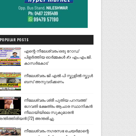
POPULAR POSTS
എന്റെ നീലേശ്വരം:ഒരു റോഡ്
പിളർത്തിയ ഓർമ്മകൾ ✍️ എം.എം.ജി.
കാസർകോട്
നീലേശ്വരം ജി എൽ പി സ്കൂളിൽ സ്കൂൾ
ബസ് അനുവദിക്കണം
നീലേശ്വരം ശ്രീ പുതിയ പറമ്പത്ത്
ഭഗവതി ക്ഷേത്രം ആചാര സ്ഥാനികൻ
നീലായിയിലെ സുകുമാരൻ
ന്തിത്തിരിയൻ (72) അന്തരിച്ചു.
നീലേശ്വരം നഗരസഭ ചെയർമാന്റെ