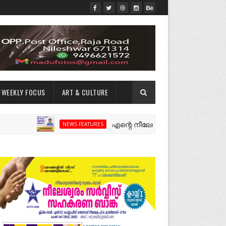
WEEKLY FOCUS
ART & CULTURE
എന്റെ നീലേശ്വരം:ഒരു റോഡ് പിളർത്തിയ 
NEWS FEATURES