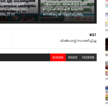
ുളങ്ങര ഭഗവതി
നീലേശ്വരം അങ്കക്കളരി ശ്രീ
ാനം പത്താമുദയം
വേട്ടക്കൊരുമകൻ ക്ഷേത്ര
ിരം 27 ന്
നെൽകൃഷി വിളവെടുത്തു
ന
NEXT
വിഷ്‌ഫെസ്റ്റ് സംഘടിപ്പിച്ചു
ഉ
BLOGGER
DISQUS
FACEBOOK
ന
ന