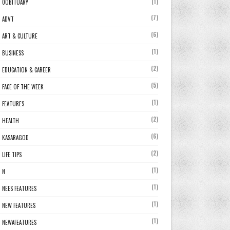
(1)
0OBITUARY
(7)
ADVT
(6)
ART & CULTURE
(1)
BUSINESS
(2)
EDUCATION & CAREER
(5)
FACE OF THE WEEK
(1)
FEATURES
(2)
HEALTH
(6)
KASARAGOD
(2)
LIFE TIPS
(1)
N
(1)
NEES FEATURES
(1)
NEW FEATURES
(1)
NEWAFEATURES