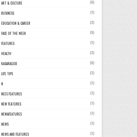
(6)
ART & CULTURE
(1)
BUSINESS
(2)
EDUCATION & CAREER
(5)
FACE OF THE WEEK
(1)
FEATURES
(2)
HEALTH
(6)
KASARAGOD
(2)
LIFE TIPS
(1)
N
(1)
NEES FEATURES
(1)
NEW FEATURES
(1)
NEWAFEATURES
(1)
NEWS
(1)
NEWS AND FEATURES