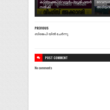
കാര്യംങ്കോട് വാട്ടർ പ്യൂരിഫയർ
ദേവസ്ഥ
നൽകി.
അടിയന്ത
PREVIOUS
ബിജെപി യിൽ ചേർന്നു
POST
COMMENT
No comments