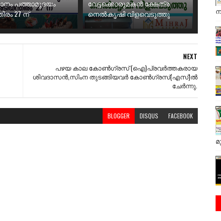
ാനം പത്താമുദയം
വേട്ടക്കൊരുമകൻ ക്ഷേത്ര
ന
ിരം 27 ന്
നെൽകൃഷി വിളവെടുത്തു
NEXT
പഴയ കാല കോൺഗ്രസ് (ഐ)പ്രവർത്തകരായ
ശിവദാസൻ,സിംന തുടങ്ങിയവർ കോൺഗ്രസ്(എസ്)ൽ
ചേർന്നു.
BLOGGER
DISQUS
FACEBOOK
മ