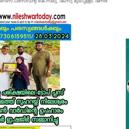
് പ്രസിഡന്റ് കെ.സലു, ഷംസു മൂലപ്പള്ളി, ഷനീർ