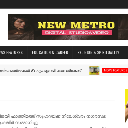
EWS FEATURES
EDUCATION & CAREER
RELIGION & SPIRITUALITY
ഓർമ്മകൾ ✍️ എം.എം.ജി. കാസർകോട്
നീലേ
NEWS FEATURES
ിജയി ഫാത്തിമത്ത് സുഹറയ്ക്ക് നീലേശ്വരം നഗരസഭ
ീർ സമ്മാനിച്ചു.