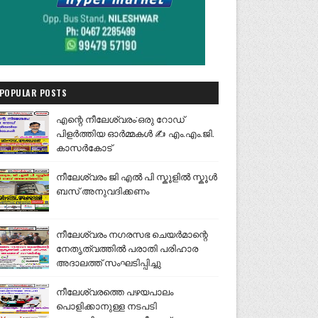
POPULAR POSTS
എന്റെ നീലേശ്വരം:ഒരു റോഡ്
പിളർത്തിയ ഓർമ്മകൾ ✍️ എം.എം.ജി.
കാസർകോട്
നീലേശ്വരം ജി എൽ പി സ്കൂളിൽ സ്കൂൾ
ബസ് അനുവദിക്കണം
നീലേശ്വരം നഗരസഭ ചെയർമാന്റെ
നേതൃത്വത്തിൽ പരാതി പരിഹാര
അദാലത്ത് സംഘടിപ്പിച്ചു
നീലേശ്വരത്തെ പഴയപാലം
പൊളിക്കാനുള്ള നടപടി