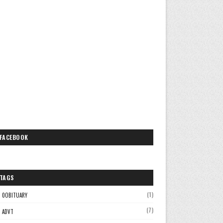
FACEBOOK
TAGS
(1)
0OBITUARY
(7)
ADVT