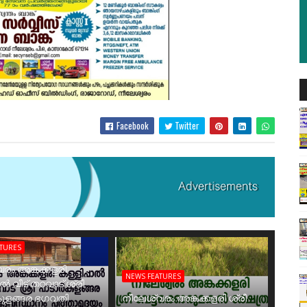
Facebook
Twitter
ATURES
രം അങ്കക്കളരി
NEWS FEATURES
ാൽ വീട് തറവാട് ശ്രീ
ുളങ്ങര ഭഗവതി
നീലേശ്വരം അങ്കക്കളരി ശ്രീ