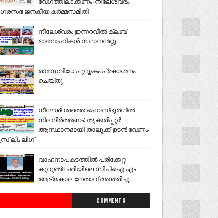
വേഗത്തിലാക്കണം :നീലേശ്വരം
ഗരസഭ ജനകീയ കർമ്മസമിതി
നീലേശ്വരം ഇന്നർവീൽ ക്ലബ്
ഭാരവാഹികൾ സ്ഥാനമേറ്റു
രാമസവിധേ പുസ്തകം പ്രകാശനം
ചെയ്തു
നീലേശ്വരത്തെ ഹൊസ്ദുർഗിൽ
നിലനിർത്തണം; തൃക്കരിപ്പൂർ
ആസ്ഥാനമായി താലൂക്ക് ഉടൻ വേണം:
ുസ് ലിം ലീഗ്
വാഹനാപകടത്തിൽ പരിക്കേറ്റ
കുറുഞ്ചേരിയിലെ സിപിഐ എം
ആദ്യകാല നേതാവ് അന്തരിച്ചു.
COMMENTS