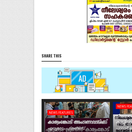
SHARE THIS
NEWS FE
NEWS FEATURES
നീലേശ്വ
കാര്യംങ്കോട് അംഗണവാടിക്ക്
കള്ളിപ്പ
ഏറുമാടം ഫ്രണ്ട്സ്
പാടാർക