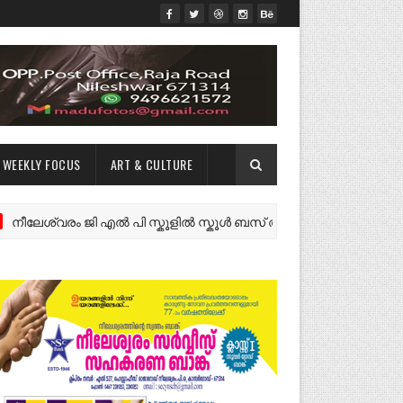
WEEKLY FOCUS
ART & CULTURE
ശ്വരം ജി എൽ പി സ്കൂളിൽ സ്കൂൾ ബസ് അനുവദിക്കണം
NE