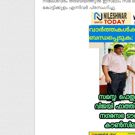
നീലേശ്വരം തർബിയത്തുൽ ഇസ്ലാം സഭ വൈസ
കോട്ടിക്കുളം എന്നിവർ പ്രസംഗിച്ചു.