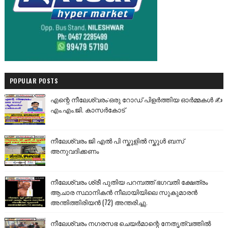
POPULAR POSTS
എന്റെ നീലേശ്വരം:ഒരു റോഡ് പിളർത്തിയ ഓർമ്മകൾ ✍️
എം.എം.ജി. കാസർകോട്
നീലേശ്വരം ജി എൽ പി സ്കൂളിൽ സ്കൂൾ ബസ്
അനുവദിക്കണം
നീലേശ്വരം ശ്രീ പുതിയ പറമ്പത്ത് ഭഗവതി ക്ഷേത്രം
ആചാര സ്ഥാനികൻ നീലായിയിലെ സുകുമാരൻ
അന്തിത്തിരിയൻ (72) അന്തരിച്ചു.
നീലേശ്വരം നഗരസഭ ചെയർമാന്റെ നേതൃത്വത്തിൽ