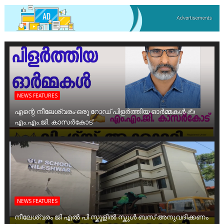
NEWS FEATURES
എന്റെ നീലേശ്വരം:ഒരു റോഡ് പിളർത്തിയ ഓർമ്മകൾ ✍️
എം.എം.ജി. കാസർകോട്
NEWS FEATURES
നീലേശ്വരം ജി എൽ പി സ്കൂളിൽ സ്കൂൾ ബസ് അനുവദിക്കണം