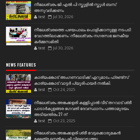
നീലേശ്വരം ജി എൽ പി സ്കൂളിൽ സ്കൂൾ ബസ്
അനുവദിക്കണം
test
Jul 30, 2026
നീലേശ്വരത്തെ പഴയപാലം പൊളിക്കാനുള്ള നടപടി
വേഗത്തിലാക്കണം :നീലേശ്വരം നഗരസഭ ജനകീയ
കർമ്മസമിതി
test
Jul 30, 2026
NEWS FEATURES
കാര്യംങ്കോട് അംഗണവാടിക്ക് ഏറുമാടം ഫ്രണ്ട്സ്
കാര്യംങ്കോട് വാട്ടർ പ്യൂരിഫയർ നൽകി.
test
Oct 24, 2025
നീലേശ്വരം അങ്കക്കളരി കള്ളിപ്പാൽ വീട് തറവാട് ശ്രീ
പാടാർകുളങ്ങര ഭഗവതി ദേവസ്ഥാനം പത്താമുദയം
അടിയന്തിരം 27 ന്
test
Oct 23, 2025
നീലേശ്വരം അങ്കക്കളരി ശ്രീ വേട്ടക്കൊരുമകൻ
ക്ഷേത്ര നെൽകൃഷി വിളവെടുത്തു