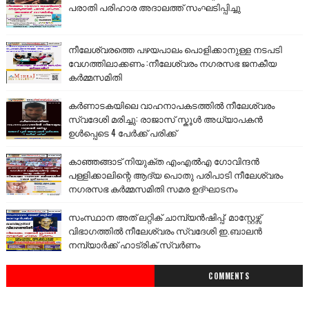
പരാതി പരിഹാര അദാലത്ത് സംഘടിപ്പിച്ചു
നീലേശ്വരത്തെ പഴയപാലം പൊളിക്കാനുള്ള നടപടി
വേഗത്തിലാക്കണം :നീലേശ്വരം നഗരസഭ ജനകീയ
കർമ്മസമിതി
കർണാടകയിലെ വാഹനാപകടത്തിൽ നീലേശ്വരം
സ്വദേശി മരിച്ചു: രാജാസ് സ്കൂൾ അധ്യാപകൻ
ഉൾപ്പെടെ 4 പേർക്ക് പരിക്ക്
കാഞ്ഞങ്ങാട് നിയുക്ത എംഎൽഎ ഗോവിന്ദൻ
പള്ളിക്കാലിന്റെ ആദ്യ പൊതു പരിപാടി നീലേശ്വരം
നഗരസഭ കർമ്മസമിതി സമര ഉദ്ഘാടനം
സംസ്ഥാന അത് ലറ്റിക് ചാമ്പ്യൻഷിപ്പ്: മാസ്റ്റേഴ്സ്
വിഭാഗത്തിൽ നീലേശ്വരം സ്വദേശി ഇ.ബാലൻ
നമ്പ്യാർക്ക് ഹാട്രിക് സ്വർണം
COMMENTS