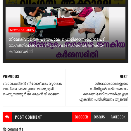
NEWS FEATURES
നീലേശ്വരത്തെ പഴയപാലം പൊളിക്കാനുള്ള നടപടി
വേഗത്തിലാക്കണം :നീലേശ്വരം നഗരസഭ ജനകീയ
കർമ്മസമിതി
PREVIOUS
NEXT
ബാലചന്ദ്രൻ നീലേശ്വരം സ്മാരക
ഗ്രന്ഥശാലകളുടെ
മാധ്യമ പുരസ്കാരം മാതൃഭൂമി
ഡിജിറ്റൽവൽക്കരണം:
ചെറുവത്തൂർ ലേഖകൻ ടി.രാജന്
ലൈബ്രേറിയന്മാർക്കുള്ള
ഏകദിന പരിശീലനം തുടങ്ങി
POST
COMMENT
BLOGGER
DISQUS
FACEBOOK
No comments