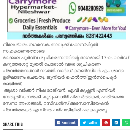
നീലേശ്വരം നഗരസഭ, താലൂക്ക് ഹോസ്പിറ്റൽ
സഹകരണത്തോടെ
മഴക്കാല പൂർവ്വ ശുചീകരണത്തിന്റെ ഭാഗമായി 17-ാം വാർഡ്
കറുത്തഗേറ്റ്‌ മുതൽ പേരോൽ വരെ ശുചീകരണ
പ്രവർത്തനങ്ങൾ നടത്തി. വാർഡ് കൗൺസിലർ എം. ശാന്ത
ഉദ്ഘാടനം ചെയ്തു. ജൂനിയർ ഹെൽത്ത് ഇൻസ്പെക്ടർ
രഞ്ജിത്ത്,
ആശാ വർക്കർ നിഷ രാജീവൻ, എ.വി.കൃഷ്ണൻ എന്നിവർ
നേതൃത്വം നൽകി. കുടുംബശ്രീ പ്രവർത്തകർ, ഹരിതകമ്മ
സേനാ അംഗങ്ങൾ, റസിഡൻസ് അസോസിയേഷൻ
പ്രവർത്തകർ എന്നിവർ പരിപാടിയിൽ പങ്കെടുത്തു.
Facebook
Twitter
SHARE THIS