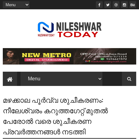
മഴക്കാല പൂർവ്വ ശുചീകരണം:
നീലേശ്വരം കറുത്തഗേറ്റ്‌ മുതൽ
പേരോൽ വരെ ശുചീകരണ
പ്രവർത്തനങ്ങൾ നടത്തി