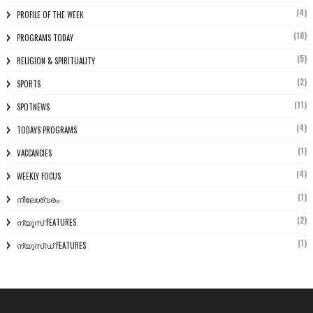
(4)
PROFILE OF THE WEEK
(10)
PROGRAMS TODAY
(5)
RELIGION & SPIRITUALITY
(2)
SPORTS
(11)
SPOTNEWS
(4)
TODAYS PROGRAMS
(1)
VACCANCIES
(4)
WEEKLY FOCUS
(1)
നീലേശ്വരം
(2)
ന്യൂസ് FEATURES
(1)
ന്യൂസ്ഡ് FEATURES