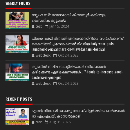
WEEKLY FOCUS
സ്നേഹ സ്വാന്തനമായി കിനാനൂർ കരിന്തളം
സൈനിക കൂട്ടായ്മ
test
Jan 15, 2024
വിജയ ദശമി ദിനത്തില്‍ നയന്‍സിന്‍റെ 'സര്‍പ്രൈസ്';
കൈയ്യടിച്ച് സോഷ്യല്‍ മീഡിയ daily-wear-pads-
launched-by-nayanthara-on-vijayadashami-festival
webdesk
Oct 24, 2023
കുടലിൽ നല്ല ബാക്ടീരിയകൾ വര്‍ധിക്കാന്‍
കഴിക്കേണ്ട ഏഴ് ഭക്ഷണങ്ങള്‍... 7-foods-to-increase-good-
bacteria-in-your-gut
webdesk
Oct 24, 2023
RECENT POSTS
എന്റെ നീലേശ്വരം:ഒരു റോഡ് പിളർത്തിയ ഓർമ്മകൾ
✍️ എം.എം.ജി. കാസർകോട്
test
Aug 05, 2026