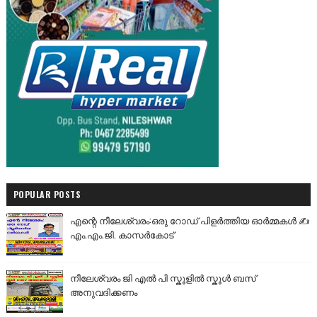
POPULAR POSTS
എന്റെ നീലേശ്വരം:ഒരു റോഡ് പിളർത്തിയ ഓർമ്മകൾ ✍️
എം.എം.ജി. കാസർകോട്
നീലേശ്വരം ജി എൽ പി സ്കൂളിൽ സ്കൂൾ ബസ്
അനുവദിക്കണം