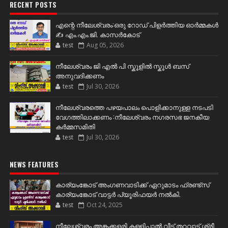
RECENT POSTS
എന്റെ നീലേശ്വരം:ഒരു റോഡ് പിളർത്തിയ ഓർമ്മകൾ
✍️ എം.എം.ജി. കാസർകോട്
test
Aug 05, 2026
നീലേശ്വരം ജി എൽ പി സ്കൂളിൽ സ്കൂൾ ബസ്
അനുവദിക്കണം
test
Jul 30, 2026
നീലേശ്വരത്തെ പഴയപാലം പൊളിക്കാനുള്ള നടപടി
വേഗത്തിലാക്കണം :നീലേശ്വരം നഗരസഭ ജനകീയ
കർമ്മസമിതി
test
Jul 30, 2026
NEWS FEATURES
കാര്യംങ്കോട് അംഗണവാടിക്ക് ഏറുമാടം ഫ്രണ്ട്സ്
കാര്യംങ്കോട് വാട്ടർ പ്യൂരിഫയർ നൽകി.
test
Oct 24, 2025
നീലേശ്വരം അങ്കക്കളരി കള്ളിപ്പാൽ വീട് തറവാട് ശ്രീ