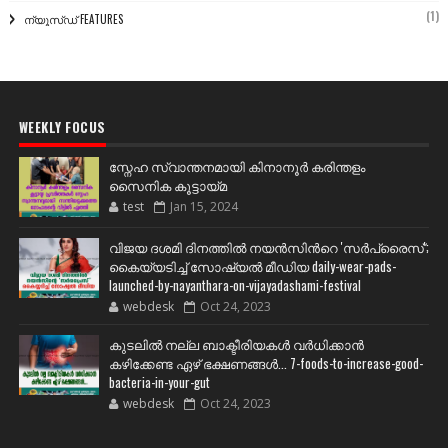
(1)
ന്യൂസ്ഡ് FEATURES
WEEKLY FOCUS
സ്നേഹ സ്വാന്തനമായി കിനാനൂർ കരിന്തളം
സൈനിക കൂട്ടായ്മ
test
Jan 15, 2024
വിജയ ദശമി ദിനത്തില്‍ നയന്‍സിന്‍റെ 'സര്‍പ്രൈസ്';
കൈയ്യടിച്ച് സോഷ്യല്‍ മീഡിയ daily-wear-pads-
launched-by-nayanthara-on-vijayadashami-festival
webdesk
Oct 24, 2023
കുടലിൽ നല്ല ബാക്ടീരിയകൾ വര്‍ധിക്കാന്‍
കഴിക്കേണ്ട ഏഴ് ഭക്ഷണങ്ങള്‍... 7-foods-to-increase-good-
bacteria-in-your-gut
webdesk
Oct 24, 2023