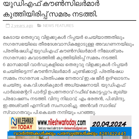
യുഡിഎഫ് കൗൺസിലർമാർ
കുത്തിയിരിപ്പ് സമരം നടത്തി.
2 years ago
NEWS FEATURES
കേടായ തെരുവു വിളക്കുകൾ റിപ്പയർ ചെയ്യാത്തതിലും
നഗരസഭയിലെ തീരദേശവാസികളോടുള്ള അവഗണനയിലും
പ്രതിഷേധിച്ച് യുഡിഎഫ് കൗൺസിലർമാർ നീലേശ്വരം
നഗരസഭാ കവാടത്തിൽ കുത്തിയിരിപ്പ് സമരം നടത്തി.
6 മാസമായി വാർഡുകളിലെ തെരുവു വിളക്കുകൾ റിപ്പയർ
ചെയ്തിട്ടെന്ന് കൗൺസിലർമാർ ചൂണ്ടിക്കാട്ടി. പ്രതിഷേധ
സമരം നഗരസഭ പ്രതിപക്ഷ നേതാവ് ഇ.ഷ ജീർ ഉദ്ഘാടനം
ചെയ്തു. കെ.വി.ശശികുമാർ അധ്യക്ഷനായി. യുഡിഎഫ്
പാർലമെന്ററി പാർട്ടി ഉപനേതാവ് റഫീഖ് കോട്ടപ്പുറം മുഖ്യ
പ്രഭാഷണം നടത്തി. വിനു നിലാവ്, എം ഭരതൻ, പി.ബിന്ദു,
ഇ.അശ്വതി എന്നിവർ സംസാരിച്ചു. അൻവർ സാദിഖ്
സ്വാഗതവും പി.കെ.ലത നന്ദിയും പറഞ്ഞു.