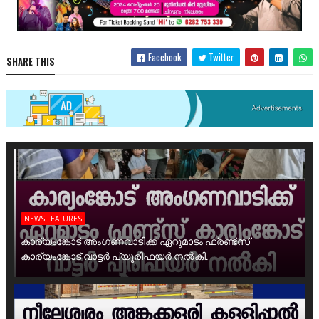
Facebook
Twitter
SHARE THIS
NEWS FEATURES
കാര്യംങ്കോട് അംഗണവാടിക്ക് ഏറുമാടം ഫ്രണ്ട്സ്
കാര്യംങ്കോട് വാട്ടർ പ്യൂരിഫയർ നൽകി.