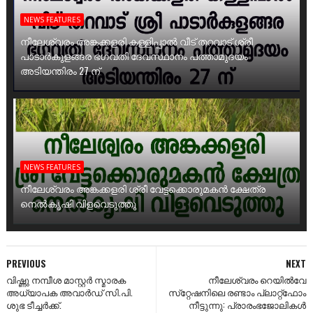
NEWS FEATURES
നീലേശ്വരം അങ്കക്കളരി കള്ളിപ്പാൽ വീട് തറവാട് ശ്രീ
പാടാർകുളങ്ങര ഭഗവതി ദേവസ്ഥാനം പത്താമുദയം
അടിയന്തിരം 27 ന്
NEWS FEATURES
നീലേശ്വരം അങ്കക്കളരി ശ്രീ വേട്ടക്കൊരുമകൻ ക്ഷേത്ര
നെൽകൃഷി വിളവെടുത്തു
PREVIOUS
NEXT
വിഷ്ണു നമ്പീശ മാസ്റ്റർ സ്മാരക
നീലേശ്വരം റെയിൽവേ
അധ്യാപക അവാർഡ് സി.പി.
സ്‌റ്റേഷനിലെ രണ്ടാം പ്ലാറ്റ്‌ഫോം
ശുഭ ടീച്ചർക്ക്.
നീട്ടുന്നു: പ്രാരംഭജോലികൾ