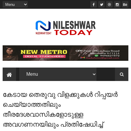
കേടായ തെരുവു വിളക്കുകൾ റിപ്പയർ
ചെയ്യാത്തതിലും
തീരദേശവാസികളോടുള്ള
അവഗണനയിലും പ്രതിഷേധിച്ച്