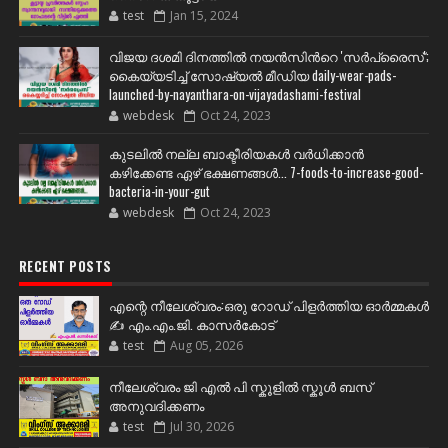
test
Jan 15, 2024
വിജയ ദശമി ദിനത്തില്‍ നയന്‍സിന്‍റെ 'സര്‍പ്രൈസ്';
കൈയ്യടിച്ച് സോഷ്യല്‍ മീഡിയ daily-wear-pads-
launched-by-nayanthara-on-vijayadashami-festival
webdesk
Oct 24, 2023
കുടലിൽ നല്ല ബാക്ടീരിയകൾ വര്‍ധിക്കാന്‍
കഴിക്കേണ്ട ഏഴ് ഭക്ഷണങ്ങള്‍... 7-foods-to-increase-good-
bacteria-in-your-gut
webdesk
Oct 24, 2023
RECENT POSTS
എന്റെ നീലേശ്വരം:ഒരു റോഡ് പിളർത്തിയ ഓർമ്മകൾ
✍️ എം.എം.ജി. കാസർകോട്
test
Aug 05, 2026
നീലേശ്വരം ജി എൽ പി സ്കൂളിൽ സ്കൂൾ ബസ്
അനുവദിക്കണം
test
Jul 30, 2026