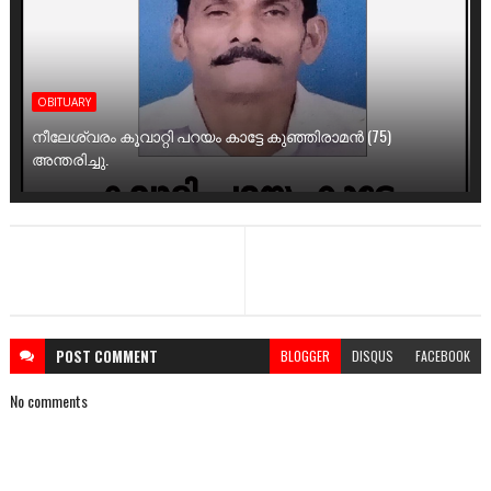
OBITUARY
നീലേശ്വരം കൂവാറ്റി പറയം കാട്ടേ കുഞ്ഞിരാമൻ (75)
അന്തരിച്ചു.
POST
COMMENT
BLOGGER
DISQUS
FACEBOOK
No comments