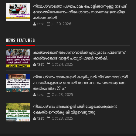
നീലേശ്വരത്തെ പഴയപാലം പൊളിക്കാനുള്ള നടപടി
വേഗത്തിലാക്കണം :നീലേശ്വരം നഗരസഭ ജനകീയ
കർമ്മസമിതി
test
Jul 30, 2026
NEWS FEATURES
കാര്യംങ്കോട് അംഗണവാടിക്ക് ഏറുമാടം ഫ്രണ്ട്സ്
കാര്യംങ്കോട് വാട്ടർ പ്യൂരിഫയർ നൽകി.
test
Oct 24, 2025
നീലേശ്വരം അങ്കക്കളരി കള്ളിപ്പാൽ വീട് തറവാട് ശ്രീ
പാടാർകുളങ്ങര ഭഗവതി ദേവസ്ഥാനം പത്താമുദയം
അടിയന്തിരം 27 ന്
test
Oct 23, 2025
നീലേശ്വരം അങ്കക്കളരി ശ്രീ വേട്ടക്കൊരുമകൻ
ക്ഷേത്ര നെൽകൃഷി വിളവെടുത്തു
test
Oct 23, 2025