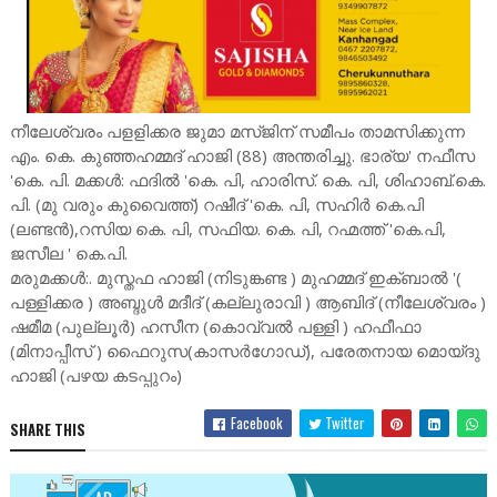
നീലേശ്വരം പളളിക്കര ജുമാ മസ്ജിന് സമീപം താമസിക്കുന്ന
എം. കെ. കുഞ്ഞഹമ്മദ് ഹാജി (88) അന്തരിച്ചു. ഭാര്യ' നഫീസ
'കെ. പി. മക്കൾ: ഫദിൽ 'കെ. പി, ഹാരിസ്. കെ. പി, ശിഹാബ്.കെ.
പി. (മു വരും കുവൈത്ത്) റഷീദ് 'കെ. പി, സഹിർ കെ.പി
(ലണ്ടൻ),റസിയ കെ. പി, സഫിയ. കെ. പി, റഹ്മത്ത് 'കെ.പി,
ജസീല ' കെ.പി.
മരുമക്കൾ:. മുസ്തഫ ഹാജി (നിടുങ്കണ്ട ) മുഹമ്മദ് ഇക്ബാൽ '(
പള്ളിക്കര ) അബ്ദുൾ മദീദ് (കല്ലുരാവി ) ആബിദ് (നീലേശ്വരം )
ഷമീമ (പുല്ലൂർ) ഹസീന (കൊവ്വൽ പള്ളി ) ഹഫീഫാ
(മിനാപ്പീസ് ) ഫൈറുസ(കാസർഗോഡ്), പരേതനായ മൊയ്ദു
ഹാജി (പഴയ കടപ്പുറം)
Facebook
Twitter
SHARE THIS