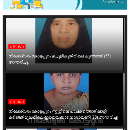
OBITUARY
നീലേശ്വരം കോട്ടപ്പുറം ഉച്ചൂളികുതിരിലെ കുഞ്ഞാമി (65)
അന്തരിച്ചു.
OBITUARY
നീലേശ്വരം കോട്ടപ്പുറം സ്കൂളിലെ പാചകത്തൊഴിലാളി
കടിഞ്ഞിമൂലയിലെ ഈയ്യക്കാട് നാരായണി (70) അന്തരിച്ചു