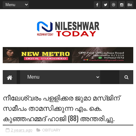
നീലേശ്വരം പളളിക്കര ജുമാ മസ്ജിന്
സമീപം താമസിക്കുന്ന എം. കെ.
കുഞ്ഞഹമ്മദ് ഹാജി (88) അന്തരിച്ചു.
2 years ago
OBITUARY