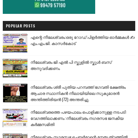
POPULAR POSTS
എന്റെ നീലേശ്വരം:ഒരു റോഡ് പിളർത്തിയ ഓർമ്മകൾ ✍️
എം.എം.ജി. കാസർകോട്
നീലേശ്വരം ജി എൽ പി സ്കൂളിൽ സ്കൂൾ ബസ്
അനുവദിക്കണം
നീലേശ്വരം ശ്രീ പുതിയ പറമ്പത്ത് ഭഗവതി ക്ഷേത്രം
ആചാര സ്ഥാനികൻ നീലായിയിലെ സുകുമാരൻ
അന്തിത്തിരിയൻ (72) അന്തരിച്ചു.
നീലേശ്വരത്തെ പഴയപാലം പൊളിക്കാനുള്ള നടപടി
വേഗത്തിലാക്കണം :നീലേശ്വരം നഗരസഭ ജനകീയ
കർമ്മസമിതി
നീലേശ്വരം നഗരസഭ ചെയർമാന്റെ നേതൃത്വത്തിൽ