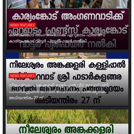
NEWS FEATURES
കാര്യംങ്കോട് അംഗണവാടിക്ക് ഏറുമാടം ഫ്രണ്ട്സ്
കാര്യംങ്കോട് വാട്ടർ പ്യൂരിഫയർ നൽകി.
NEWS FEATURES
നീലേശ്വരം അങ്കക്കളരി കള്ളിപ്പാൽ വീട് തറവാട് ശ്രീ
പാടാർകുളങ്ങര ഭഗവതി ദേവസ്ഥാനം പത്താമുദയം
അടിയന്തിരം 27 ന്