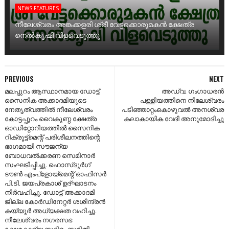
NEWS FEATURES
നീലേശ്വരം അങ്കക്കളരി ശ്രീ വേട്ടക്കൊരുമകൻ ക്ഷേത്ര
നെൽകൃഷി വിളവെടുത്തു
PREVIOUS
NEXT
മലപ്പുറം ആസ്ഥാനമായ ഡോട്ട്
അഡ്വ. ഗംഗാധരൻ
സൈനിക അക്കാദമിയുടെ
പള്ളിയത്തിനെ നീലേശ്വരം
നേതൃത്വത്തിൽ നീലേശ്വരം
പടിഞ്ഞാറ്റംകൊഴുവൽ അനശ്വര
കോട്ടപ്പുറം വൈകുണ്ഠ ക്ഷേത്ര
കലാകായിക വേദി അനുമോദിച്ചു
ഓഡിറ്റോറിയത്തിൽ സൈനിക
റിക്രൂട്ട്മെന്റ് പരിശീലനത്തിന്റെ
ഭാഗമായി സൗജന്യ
ബോധവൽക്കരണ സെമിനാർ
സംഘടിപ്പിച്ചു. ഹൊസ്ദുർഗ്
ടൗൺ എംപ്ളോയ്മെന്റ് ഓഫിസർ
പി.ടി. ജയപ്രകാശ് ഉദ്ഘാടനം
നിർവഹിച്ചു. ഡോട്ട് അക്കാദമി
ജില്ല കോർഡിനേറ്റർ ശശിന്ദ്രൻ
കയ്യൂർ അധ്യക്ഷത വഹിച്ചു.
നീലേശ്വരം നഗരസഭ
ക്ഷേമകാര്യ സ്ഥിരം സമിതി