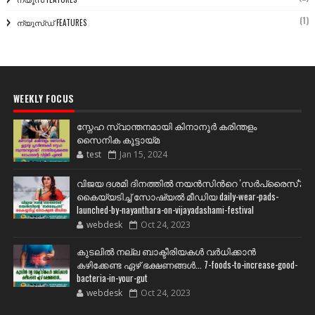
(1)
ന്യൂസ്ഡ് FEATURES
WEEKLY FOCUS
സ്നേഹ സ്വാന്തനമായി കിനാനൂർ കരിന്തളം
സൈനിക കൂട്ടായ്മ
test
Jan 15, 2024
വിജയ ദശമി ദിനത്തില്‍ നയന്‍സിന്‍റെ 'സര്‍പ്രൈസ്';
കൈയ്യടിച്ച് സോഷ്യല്‍ മീഡിയ daily-wear-pads-
launched-by-nayanthara-on-vijayadashami-festival
webdesk
Oct 24, 2023
കുടലിൽ നല്ല ബാക്ടീരിയകൾ വര്‍ധിക്കാന്‍
കഴിക്കേണ്ട ഏഴ് ഭക്ഷണങ്ങള്‍... 7-foods-to-increase-good-
bacteria-in-your-gut
webdesk
Oct 24, 2023