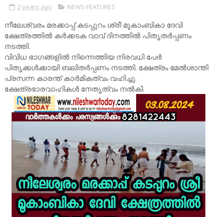
2 years ago
NEWS FEATURES
നീലേശ്വരം മരക്കാപ്പ് കടപ്പുറം ശ്രീ മൂകാംബികാ ദേവി
ക്ഷേത്രത്തിൽ കർക്കടക വാവ് ദിനത്തിൽ പിതൃതർപ്പണം
നടത്തി.
വിവിധ ഭാഗങ്ങളിൽ നിന്നെത്തിയ നിരവധി പേർ
പിതൃക്കൾക്കായി ബലിതർപ്പണം നടത്തി. ക്ഷേത്രം മേൽശാന്തി
പ്രസന്ന കാരന്ത് കാർമികത്വം വഹിച്ചു.
ക്ഷേത്രഭാരവാഹികൾ നേതൃത്വം നൽകി.