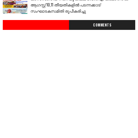
ആഗസ്റ്റ് 10,11 തീയതികളിൽ പടന്നക്കാട്:
സംഘാടകസമിതി രൂപീകരിച്ചു
COMMENTS