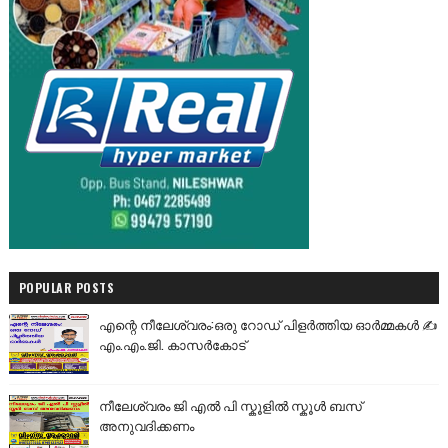
POPULAR POSTS
എന്റെ നീലേശ്വരം:ഒരു റോഡ് പിളർത്തിയ ഓർമ്മകൾ ✍️
എം.എം.ജി. കാസർകോട്
നീലേശ്വരം ജി എൽ പി സ്കൂളിൽ സ്കൂൾ ബസ്
അനുവദിക്കണം