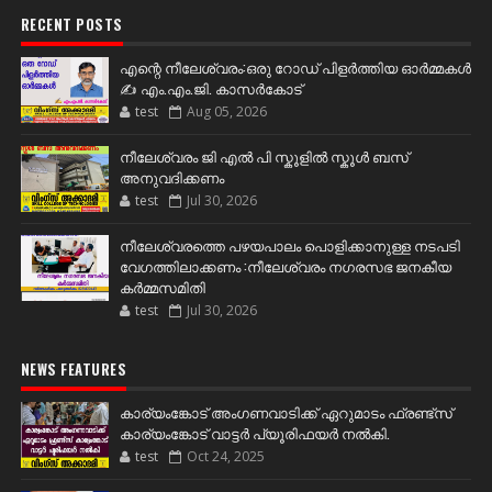
RECENT POSTS
എന്റെ നീലേശ്വരം:ഒരു റോഡ് പിളർത്തിയ ഓർമ്മകൾ
✍️ എം.എം.ജി. കാസർകോട്
test
Aug 05, 2026
നീലേശ്വരം ജി എൽ പി സ്കൂളിൽ സ്കൂൾ ബസ്
അനുവദിക്കണം
test
Jul 30, 2026
നീലേശ്വരത്തെ പഴയപാലം പൊളിക്കാനുള്ള നടപടി
വേഗത്തിലാക്കണം :നീലേശ്വരം നഗരസഭ ജനകീയ
കർമ്മസമിതി
test
Jul 30, 2026
NEWS FEATURES
കാര്യംങ്കോട് അംഗണവാടിക്ക് ഏറുമാടം ഫ്രണ്ട്സ്
കാര്യംങ്കോട് വാട്ടർ പ്യൂരിഫയർ നൽകി.
test
Oct 24, 2025