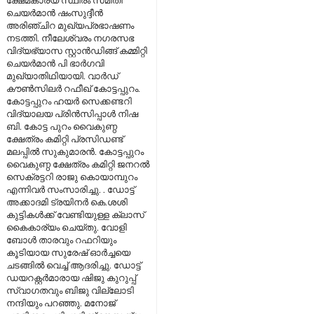
ചെയർമാൻ ഷംസുദ്ദീൻ
അരിഞ്ചിറ മുഖ്യപ്രഭാഷണം
നടത്തി. നീലേശ്വരം നഗരസഭ
വിദ്യഭ്യാസ സ്റ്റാൻഡിങ്ങ് കമ്മിറ്റി
ചെയർമാൻ പി ഭാർഗവി
മുഖ്യാതിഥിയായി. വാർഡ്
കൗൺസിലർ റഫീഖ് കോട്ടപ്പുറം.
കോട്ടപ്പുറം ഹയർ സെക്കണ്ടറി
വിദ്യാലയ പ്രിൻസിപ്പാൾ നിഷ
ബി. കോട്ട പുറം വൈകുണ്ഠ
ക്ഷേത്രം കമിറ്റി പ്രസിഡണ്ട്
മലപ്പിൽ സുകുമാരൻ. കോട്ടപ്പുറം
വൈകുണ്ഠ ക്ഷേത്രം കമിറ്റി ജനറൽ
സെക്രട്ടറി രാജു കൊയാമ്പുറം
എന്നിവർ സംസാരിച്ചു. . ഡോട്ട്
അക്കാദമി ട്രയിനർ കെ.ശശി
കുട്ടികൾക്ക് വേണ്ടിയുള്ള ക്ലാസ്
കൈകാര്യം ചെയ്തു. വോളി
ബോൾ താരവും റഫറിയും
കൂടിയായ സുരേഷ് ഓർച്ചയെ
ചടങ്ങിൽ വെച്ച് ആദരിച്ചു. ഡോട്ട്
ഡയറക്റ്റർമാരായ ഷിജു കുറുപ്പ്
സ്വാഗതവും ബിജു വില്ലോടി
നന്ദിയും പറഞ്ഞു. മനോജ്