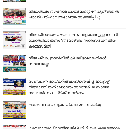
നീലേശ്വരം നഗരസഭ ചെയർമാന്റെ നേതൃത്വത്തിൽ
പരാതി പരിഹാര അദാലത്ത് സംഘടിപ്പിച്ചു
നീലേശ്വരത്തെ പഴയപാലം പൊളിക്കാനുള്ള നടപടി
വേഗത്തിലാക്കണം :നീലേശ്വരം നഗരസഭ ജനകീയ
കർമ്മസമിതി
നീലേശ്വരം ഇന്നർവീൽ ക്ലബ് ഭാരവാഹികൾ
സ്ഥാനമേറ്റു
സംസ്ഥാന അത് ലറ്റിക് ചാമ്പ്യൻഷിപ്പ്: മാസ്റ്റേഴ്സ്
വിഭാഗത്തിൽ നീലേശ്വരം സ്വദേശി ഇ.ബാലൻ
നമ്പ്യാർക്ക് ഹാട്രിക് സ്വർണം
രാമസവിധേ പുസ്തകം പ്രകാശനം ചെയ്തു
കാസറഗോഡ് റവന്യൂ ജില്ല ടി.ടി.ഐ. കലോത്സവം