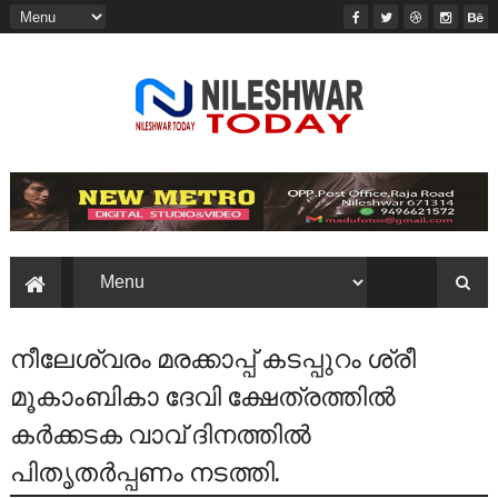
നീലേശ്വരം മരക്കാപ്പ് കടപ്പുറം ശ്രീ
മൂകാംബികാ ദേവി ക്ഷേത്രത്തിൽ
കർക്കടക വാവ് ദിനത്തിൽ
പിതൃതർപ്പണം നടത്തി.