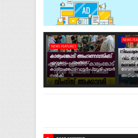
NEWS FE
NEWS FEATURES
നീലേശ്വ
കാര്യംങ്കോട് അംഗണവാടിക്ക്
കള്ളിപ്പ
ഏറുമാടം ഫ്രണ്ട്സ്
പാടാർക
കാര്യംങ്കോട് വാട്ടർ പ്യൂരിഫയർ
ദേവസ്ഥ
നൽകി.
അടിയന്ത