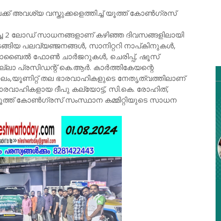
്ക് അവശ്യ വസ്തുക്കളെത്തിച്ച് യൂത്ത് കോൺഗ്രസ്
്ച 2 ലോഡ് സാധനങ്ങളാണ് കഴിഞ്ഞ ദിവസങ്ങളിലായി
ടങ്ങിയ പലവ്യഞ്ജനങ്ങൾ, സാനിറ്ററി നാപ്കിനുകൾ,
 മൊബൈൽ ഫോൺ ചാർജറുകൾ, ചെരിപ്പ്, ഷൂസ്
ില്ലാ പ്രസിഡന്റ് കെ.ആർ. കാർത്തികേയന്റെ
ഡലം,യൂണിറ്റ് തല ഭാരവാഹികളുടെ നേതൃത്വത്തിലാണ്
രവാഹികളായ ദീപു കല്യാേട്ട്, സി.കെ. രോഹിത്,
ത്ത് കോൺഗ്രസ് സംസ്ഥാന കമ്മിറ്റിയുടെ സാധന