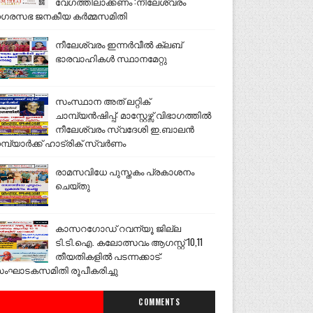
വേഗത്തിലാക്കണം :നീലേശ്വരം
ഗരസഭ ജനകീയ കർമ്മസമിതി
നീലേശ്വരം ഇന്നർവീൽ ക്ലബ്
ഭാരവാഹികൾ സ്ഥാനമേറ്റു
സംസ്ഥാന അത് ലറ്റിക്
ചാമ്പ്യൻഷിപ്പ്: മാസ്റ്റേഴ്സ് വിഭാഗത്തിൽ
നീലേശ്വരം സ്വദേശി ഇ.ബാലൻ
മ്പ്യാർക്ക് ഹാട്രിക് സ്വർണം
രാമസവിധേ പുസ്തകം പ്രകാശനം
ചെയ്തു
കാസറഗോഡ് റവന്യൂ ജില്ല
ടി.ടി.ഐ. കലോത്സവം ആഗസ്റ്റ് 10,11
തീയതികളിൽ പടന്നക്കാട്:
ംഘാടകസമിതി രൂപീകരിച്ചു
COMMENTS