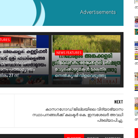
ന
ATURES
രം അങ്കക്കളരി
NEWS FEATURES
ാൽ വീട് തറവാട് ശ്രീ
ുളങ്ങര ഭഗവതി
നീലേശ്വരം അങ്കക്കളരി ശ്രീ
ന
ാനം പത്താമുദയം
വേട്ടക്കൊരുമകൻ ക്ഷേത്ര
ിരം 27 ന്
നെൽകൃഷി വിളവെടുത്തു
NEXT
കാസറഗോഡ് ജില്ലയിലെ വിദ്യാഭ്യാസ
സ്ഥാപനങ്ങൾക്ക് കലക്ടർ കെ. ഇമ്പശേഖർ അവധി
സ
പ്രഖ്യാപിച്ചു.