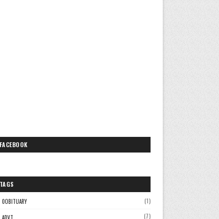
FACEBOOK
TAGS
(1)
0OBITUARY
(7)
ADVT