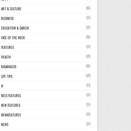
(6)
ART & CULTURE
(1)
BUSINESS
(2)
EDUCATION & CAREER
(5)
FACE OF THE WEEK
(1)
FEATURES
(2)
HEALTH
(6)
KASARAGOD
(2)
LIFE TIPS
(1)
N
(1)
NEES FEATURES
(1)
NEW FEATURES
(1)
NEWAFEATURES
(1)
NEWS