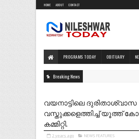
HOME
ABOUT
CONTACT
PROGRAMS TODAY
OBITUARY
N
Breaking News
വയനാട്ടിലെ ദുരിതാശ്വാസ 
വസ്തുക്കളെത്തിച്ച് യൂത്
കമ്മിറ്റി.
2 years ago
NEWS FEATURES