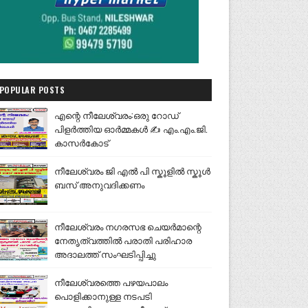
POPULAR POSTS
എന്റെ നീലേശ്വരം:ഒരു റോഡ്
പിളർത്തിയ ഓർമ്മകൾ ✍️ എം.എം.ജി.
കാസർകോട്
നീലേശ്വരം ജി എൽ പി സ്കൂളിൽ സ്കൂൾ
ബസ് അനുവദിക്കണം
നീലേശ്വരം നഗരസഭ ചെയർമാന്റെ
നേതൃത്വത്തിൽ പരാതി പരിഹാര
അദാലത്ത് സംഘടിപ്പിച്ചു
നീലേശ്വരത്തെ പഴയപാലം
പൊളിക്കാനുള്ള നടപടി