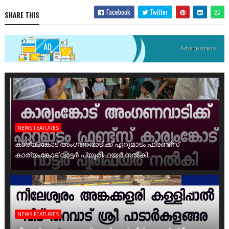
Facebook
Twitter
SHARE THIS
NEWS FEATURES
കാര്യംങ്കോട് അംഗണവാടിക്ക് ഏറുമാടം ഫ്രണ്ട്സ്
കാര്യംങ്കോട് വാട്ടർ പ്യൂരിഫയർ നൽകി.
NEWS FEATURES