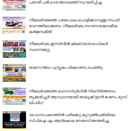
പരാതി പരിഹാര അദാലത്ത് സംഘടിപ്പിച്ചു
നീലേശ്വരത്തെ പഴയപാലം പൊളിക്കാനുള്ള നടപടി
വേഗത്തിലാക്കണം :നീലേശ്വരം നഗരസഭ ജനകീയ
കർമ്മസമിതി
നീലേശ്വരം ഇന്നർവീൽ ക്ലബ് ഭാരവാഹികൾ
സ്ഥാനമേറ്റു
രാമസവിധേ പുസ്തകം പ്രകാശനം ചെയ്തു
നീലേശ്വരത്തെ ഹൊസ്ദുർഗിൽ നിലനിർത്തണം;
തൃക്കരിപ്പൂർ ആസ്ഥാനമായി താലൂക്ക് ഉടൻ വേണം: മുസ്
ലിം ലീഗ്
വാഹനാപകടത്തിൽ പരിക്കേറ്റ കുറുഞ്ചേരിയിലെ
സിപിഐ എം ആദ്യകാല നേതാവ് അന്തരിച്ചു.