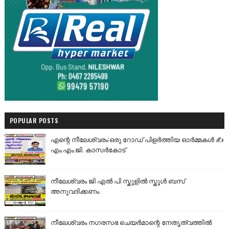
POPULAR POSTS
എന്റെ നീലേശ്വരം:ഒരു റോഡ് പിളർത്തിയ ഓർമ്മകൾ ✍️
എം.എം.ജി. കാസർകോട്
നീലേശ്വരം ജി എൽ പി സ്കൂളിൽ സ്കൂൾ ബസ്
അനുവദിക്കണം
നീലേശ്വരം നഗരസഭ ചെയർമാന്റെ നേതൃത്വത്തിൽ