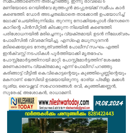
സമീപത്താണെന്ന് തിരിച്ചറിഞ്ഞു. ഇന്നു രാവിലെ 6
മണിയോടെ റെയിൽവേ മുത്തപ്പൻ മടപ്പുരയ്ക്ക് സമീപം കാർ
കണ്ടെത്തി. ഡോർ അടച്ചതല്ലാതെ താക്കോൽ ഉപയോഗിച്ച്
ലോക്ക് ചെയ്തിരുന്നില്ല. തുറന്നു നോക്കിയപ്പോൾ ദിനേശനെ
കാറിന്റെ പിൻസീറ്റിൽ കിടക്കുന്ന നിലയിൽ കണ്ടെത്തി.
പരിശോധനയിൽ മരിച്ചെന്നും വ്യക്തമായി. ഉടൻ നീലേശ്വരം
പോലീസിൽ വിവരമറിയിച്ചു. എസ്ഐ മധുസൂദനൻ
മടിക്കൈയുടെ നേതൃത്വത്തിൽ പോലീസ് സംഘം എത്തി
ഇൻക്വസ്റ്റ് നടപടികൾ പൂർത്തിയാക്കി മൃതദേഹം
പോസ്റ്റ്മോർട്ടത്തിനായി മാറ്റി. പോസ്റ്റ്മോർട്ടത്തിന് ശേഷമേ
മരണകാരണം വ്യക്തമാകൂ എന്ന് പോലീസ് പറഞ്ഞു.
കരിങ്ങാട്ട് വീട്ടിൽ കെ.വികൊട്ടന്റെയും കുഞ്ഞിപ്പെണ്ണിന്റെയും
മകനാണ്. ജെസിബി ഉടമയായിരുന്നു. ഭാര്യ: പ്രമീള. മക്കൾ:
ദൃശ്യ, വൈഷ്ണവ്. സഹോദരങ്ങൾ: രവി, കുഞ്ഞിക്കണ്ണൻ,
സുരേഷ്, അശോകൻ, രാധാമണി.