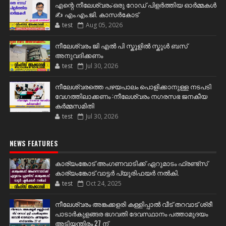
എന്റെ നീലേശ്വരം:ഒരു റോഡ് പിളർത്തിയ ഓർമ്മകൾ
✍️ എം.എം.ജി. കാസർകോട്
test
Aug 05, 2026
നീലേശ്വരം ജി എൽ പി സ്കൂളിൽ സ്കൂൾ ബസ്
അനുവദിക്കണം
test
Jul 30, 2026
നീലേശ്വരത്തെ പഴയപാലം പൊളിക്കാനുള്ള നടപടി
വേഗത്തിലാക്കണം :നീലേശ്വരം നഗരസഭ ജനകീയ
കർമ്മസമിതി
test
Jul 30, 2026
NEWS FEATURES
കാര്യംങ്കോട് അംഗണവാടിക്ക് ഏറുമാടം ഫ്രണ്ട്സ്
കാര്യംങ്കോട് വാട്ടർ പ്യൂരിഫയർ നൽകി.
test
Oct 24, 2025
നീലേശ്വരം അങ്കക്കളരി കള്ളിപ്പാൽ വീട് തറവാട് ശ്രീ
പാടാർകുളങ്ങര ഭഗവതി ദേവസ്ഥാനം പത്താമുദയം
അടിയന്തിരം 27 ന്