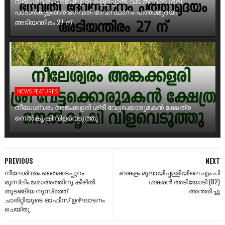
നീലേശ്വരം അങ്കക്കളരി കള്ളിപ്പാൽ വീട് തറവാട് ശ്രീ
പാടാർകുളങ്ങര ഭഗവതി ദേവസ്ഥാനം പത്താമുദയം
അടിയന്തിരം 27 ന്
NEWS FEATURES
നീലേശ്വരം അങ്കക്കളരി ശ്രീ വേട്ടക്കൊരുമകൻ ക്ഷേത്ര
നെൽകൃഷി വിളവെടുത്തു
PREVIOUS
NEXT
നീലേശ്വരം തൈക്കടപ്പുറം
ബങ്കളം മൂലായിപ്പള്ളിയിലെ എം.പി
മുസ്ലിം ജമാഅത്തിനു കീഴിൽ
ശങ്കരൻ അടിയോടി (82)
തുടങ്ങിയ നുസ്രത്ത്
അന്തരിച്ചു
ചാരിറ്റിയുടെ ഓഫീസ് ഉദ്ഘാടനം
ചെയ്തു.