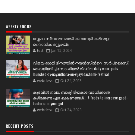
WEEKLY FOCUS
സ്നേഹ സ്വാന്തനമായി കിനാനൂർ കരിന്തളം
സൈനിക കൂട്ടായ്മ
test
Jan 15, 2024
വിജയ ദശമി ദിനത്തില്‍ നയന്‍സിന്‍റെ 'സര്‍പ്രൈസ്';
കൈയ്യടിച്ച് സോഷ്യല്‍ മീഡിയ daily-wear-pads-
launched-by-nayanthara-on-vijayadashami-festival
webdesk
Oct 24, 2023
കുടലിൽ നല്ല ബാക്ടീരിയകൾ വര്‍ധിക്കാന്‍
കഴിക്കേണ്ട ഏഴ് ഭക്ഷണങ്ങള്‍... 7-foods-to-increase-good-
bacteria-in-your-gut
webdesk
Oct 24, 2023
RECENT POSTS