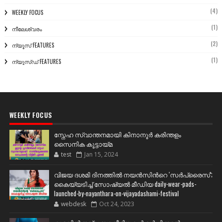
(4)
WEEKLY FOCUS
(1)
നീലേശ്വരം
(2)
ന്യൂസ് FEATURES
(1)
ന്യൂസ്ഡ് FEATURES
WEEKLY FOCUS
സ്നേഹ സ്വാന്തനമായി കിനാനൂർ കരിന്തളം
സൈനിക കൂട്ടായ്മ
test
Jan 15, 2024
വിജയ ദശമി ദിനത്തില്‍ നയന്‍സിന്‍റെ 'സര്‍പ്രൈസ്';
കൈയ്യടിച്ച് സോഷ്യല്‍ മീഡിയ daily-wear-pads-
launched-by-nayanthara-on-vijayadashami-festival
webdesk
Oct 24, 2023