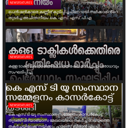
NEWSFEATURES
പെൻഷൻകാരെ കണ്ണീര് കുടിപ്പിച്ച പിണറായി സർക്കാരിൻ്റെ
തുടർച്ച അചിന്തനീയം: കെ. എസ്. എസ്. പി.എ
NEWSFEATURES
കള്ള ടാക്സികൾക്കെതിരെ പ്രതിഷേധ മാർച്ചും ഉപരോധവും
സംഘടിപ്പിച്ചു
NEWSFEATURES
കെ എസ് ടി യു സംസ്ഥാന സമ്മേളനം കാസർകോട്ട്
തുടങ്ങിവിദ്യാഭ്യാസ മേഖലയിലെ തകർച്ച രാജ്യത്തെ
തകർച്ചയിലേക്ക് നയിക്കും: ഹാരിസ് ബീരാൻ എം പി