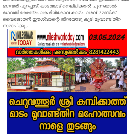
ഭഗവതി പുറപ്പാട്, കാടങ്കോട് നെല്ലിക്കാൽ പുന്നക്കാൽ
ഭഗവതി ക്ഷേത്രം വക മീൻകോവ കാഴ്ച വരവ്. 7മണിക്ക്
വൈരജാതൻ ഈശ്വരന്റെ തിറയോടു കൂടി മൂവാണ്ട് തിറ
സമാപിക്കും.