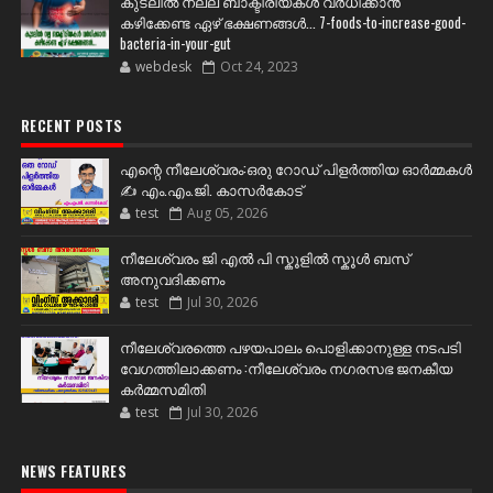
കുടലിൽ നല്ല ബാക്ടീരിയകൾ വര്‍ധിക്കാന്‍
കഴിക്കേണ്ട ഏഴ് ഭക്ഷണങ്ങള്‍... 7-foods-to-increase-good-
bacteria-in-your-gut
webdesk
Oct 24, 2023
RECENT POSTS
എന്റെ നീലേശ്വരം:ഒരു റോഡ് പിളർത്തിയ ഓർമ്മകൾ
✍️ എം.എം.ജി. കാസർകോട്
test
Aug 05, 2026
നീലേശ്വരം ജി എൽ പി സ്കൂളിൽ സ്കൂൾ ബസ്
അനുവദിക്കണം
test
Jul 30, 2026
നീലേശ്വരത്തെ പഴയപാലം പൊളിക്കാനുള്ള നടപടി
വേഗത്തിലാക്കണം :നീലേശ്വരം നഗരസഭ ജനകീയ
കർമ്മസമിതി
test
Jul 30, 2026
NEWS FEATURES