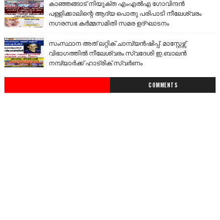
കാഞ്ഞങ്ങാട് നിയുക്ത എംഎൽഎ ഗോവിന്ദൻ
പള്ളിക്കാലിന്റെ ആദ്യ പൊതു പരിപാടി നീലേശ്വരം
നഗരസഭ കർമ്മസമിതി സമര ഉദ്ഘാടനം
സംസ്ഥാന അത് ലറ്റിക് ചാമ്പ്യൻഷിപ്പ്: മാസ്റ്റേഴ്സ്
വിഭാഗത്തിൽ നീലേശ്വരം സ്വദേശി ഇ.ബാലൻ
നമ്പ്യാർക്ക് ഹാട്രിക് സ്വർണം
COMMENTS