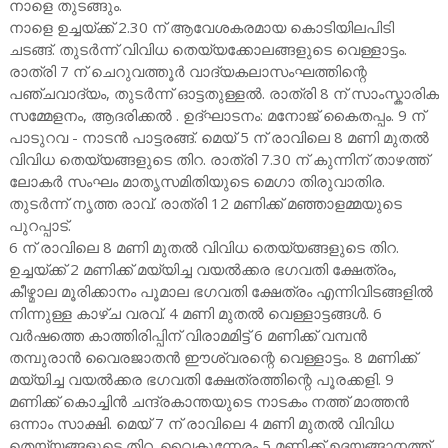
നാളെ തുടങ്ങും.
നാളെ ഉച്ചയ്ക്ക് 2.30 ന് ആവേശകരമായ കൊടിയിലപിടി
ചടങ്ങ്. തുടർന്ന് വിവിധ തെയ്യക്കോലങ്ങളുടെ വെള്ളാട്ടം.
രാത്രി 7 ന് ചെറുവത്തൂർ വാദ്യകലാസംഘത്തിന്റെ
പഞ്ചവാദ്യം, തുടർന്ന് ഓട്ടതുള്ളൽ. രാത്രി 8 ന് സാംസ്കാരിക
സമ്മേളനം, ആദരിക്കൽ . ഉദ്ഘാടനം: മനോജ് കൈതപ്പം. 9 ന്
പാടുറവ - നാടൻ പാട്ടരങ്ങ്. മെയ് 5 ന് രാവിലെ 8 മണി മുതൽ
വിവിധ തെയ്യങ്ങളുടെ തിറ. രാത്രി 7.30 ന് കുന്നിന് താഴത്ത്
ലോകർ സംഘം മാതൃസമിതിയുടെ മെഗാ തിരുവാതിര.
തുടർന്ന് നൃത്ത രാവ്. രാത്രി 12 മണിക്ക് മഞ്ഞാളമ്മയുടെ
പുറപ്പാട്.
6 ന് രാവിലെ 8 മണി മുതൽ വിവിധ തെയ്യങ്ങളുടെ തിറ.
ഉച്ചയ്ക്ക് 2 മണിക്ക് മയ്യിച്ച വയൽക്കര ഭഗവതി ക്ഷേത്രം,
കീഴ്മാല മൂരിക്കാനം പൂമാല ഭഗവതി ക്ഷേത്രം എന്നിവിടങ്ങളിൽ
നിന്നുള്ള കാഴ്ച വരവ്. 4 മണി മുതൽ വെള്ളാട്ടങ്ങൾ. 6
വർഷത്തെ കാത്തിരിപ്പിന് വിരാമമിട്ട് 6 മണിക്ക് വമ്പൻ
തമ്പുരാൻ വൈരജാതൻ ഈശ്വരന്റെ വെള്ളാട്ടം. 8 മണിക്ക്
മയ്യിച്ച വയൽക്കര ഭഗവതി ക്ഷേത്രത്തിന്റെ പൂരക്കളി. 9
മണിക്ക് കൊച്ചിൻ ചന്ദ്രകാന്തയുടെ നാടകം നത്ത് മാത്തൻ
ഒന്നാം സാക്ഷി. മെയ് 7 ന് രാവിലെ 4 മണി മുതൽ വിവിധ
തെയ്യങ്ങളുടെ തിറ. വൈകുന്നേരം 5 മണിക്ക് ഉദയങ്ങാനത്ത്