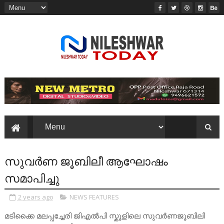
സുവർണ ജൂബിലീ ആഘോഷം
സമാപിച്ചു
2 years ago
NEWS FEATURES
മടിക്കൈ മലപ്പച്ചേരി ജിഎൽപി സ്കൂളിലെ സുവർണജൂബിലി