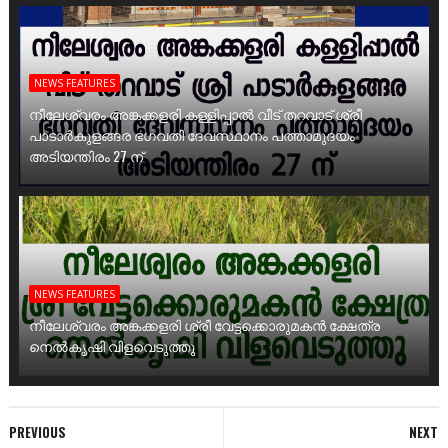
NEWS FEATURES
നീലേശ്വരം അങ്കക്കളരി കള്ളിപ്പാൽ വീട് തറവാട് ശ്രീ
പാടാർകുളങ്ങര ഭഗവതി ദേവസ്ഥാനം പത്താമുദയം
അടിയന്തിരം 27 ന്
NEWS FEATURES
നീലേശ്വരം അങ്കക്കളരി ശ്രീ വേട്ടക്കൊരുമകൻ ക്ഷേത്ര
നെൽകൃഷി വിളവെടുത്തു
PREVIOUS
NEXT