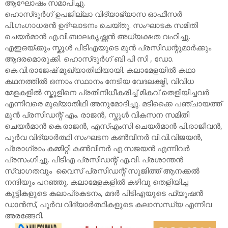
ആഘോഷം സമാപിച്ചു.
ഹൊസ്ദുർഗ് ഉപജില്ലാ വിദ്യാഭ്യാസ ഓഫീസർ
പി.ഗംഗാധരൻ ഉദ്ഘാടനം ചെയ്തു. സംഘാടക സമിതി
ചെയർമാൻ എ.വി.ബാലകൃഷ്ണൻ അധ്യക്ഷത വഹിച്ചു.
എഇഒയ്ക്കും സ്കൂൾ പിടിഎയുടെ മുൻ പ്രസിഡന്റുമാർക്കും
ആദരമൊരുക്കി. ഹൊസ്ദുർഗ് ബി പി സി , ഡോ.
കെ.വി.രാജേഷ് മുഖ്യാതിഥിയായി. കലാമേളയിൽ കഥാ
കഥനത്തിൽ ഒന്നാം സ്ഥാനം നേടിയ വേദലക്ഷ്മി, വിവിധ
മേളകളിൽ സ്കൂളിനെ പ്രതിനിധീകരിച്ച് മികവ് തെളിയിച്ചവർ
എന്നിവരെ മുഖ്യാതിഥി അനുമോദിച്ചു. മടിക്കൈ പഞ്ചായത്ത്
മുൻ പ്രസിഡന്റ് എം. രാജൻ, സ്കൂൾ വികസന സമിതി
ചെയർമാൻ കെ.രാജൻ, എസ്‌എംസി ചെയർമാൻ പി.രാജീവൻ,
പൂർവ വിദ്യാർത്ഥി സംഘടന കൺവീനർ വി.വി.വിജയൻ,
പ്രോഗ്രാം കമ്മിറ്റി കൺവീനർ എ.സജയൻ എന്നിവർ
പ്രസംഗിച്ചു. പിടിഎ പ്രസിഡന്റ് എ.വി. പ്രശാന്തൻ
സ്വാഗതവും വൈസ് പ്രസിഡന്റ് സുജിത്ത് ആനക്കൽ
നന്ദിയും പറഞ്ഞു. കലാമേളകളിൽ കഴിവു തെളിയിച്ച
കുട്ടികളുടെ കലാപ്രകടനം, മദർ പിടിഎയുടെ ഫ്യൂഷൻ
ഡാൻസ്, പൂർവ വിദ്യാർത്ഥികളുടെ കലാസന്ധ്യ എന്നിവ
അരങ്ങേറി.