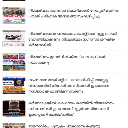
നീലേശ്വരം നഗരസഭ ചെയർമാന്റെ നേതൃത്വത്തിൽ
പരാതി പരിഹാര അദാലത്ത് സംഘടിപ്പിച്ചു
നീലേശ്വരത്തെ പഴയപാലം പൊളിക്കാനുള്ള നടപടി
വേഗത്തിലാക്കണം :നീലേശ്വരം നഗരസഭ ജനകീയ
കർമ്മസമിതി
നീലേശ്വരം ഇന്നർവീൽ ക്ലബ് ഭാരവാഹികൾ
സ്ഥാനമേറ്റു
സംസ്ഥാന അത് ലറ്റിക് ചാമ്പ്യൻഷിപ്പ്: മാസ്റ്റേഴ്സ്
വിഭാഗത്തിൽ നീലേശ്വരം സ്വദേശി ഇ.ബാലൻ
നമ്പ്യാർക്ക് ഹാട്രിക് സ്വർണം
കർണാടകയിലെ വാഹനാപകടത്തിൽ നീലേശ്വരം
സ്വദേശി മരിച്ചു: രാജാസ് സ്കൂൾ അധ്യാപകൻ
ഉൾപ്പെടെ 4 പേർക്ക് പരിക്ക്
രാമസവിധേ പുസ്തകം പ്രകാശനം ചെയ്തു