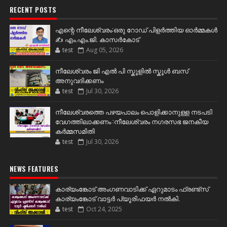
RECENT POSTS
എന്റെ നീലേശ്വരം:ഒരു റോഡ് പിളർത്തിയ ഓർമ്മകൾ
✍️ എം.എം.ജി. കാസർകോട്
test
Aug 05, 2026
നീലേശ്വരം ജി എൽ പി സ്കൂളിൽ സ്കൂൾ ബസ്
അനുവദിക്കണം
test
Jul 30, 2026
നീലേശ്വരത്തെ പഴയപാലം പൊളിക്കാനുള്ള നടപടി
വേഗത്തിലാക്കണം :നീലേശ്വരം നഗരസഭ ജനകീയ
കർമ്മസമിതി
test
Jul 30, 2026
NEWS FEATURES
കാര്യംങ്കോട് അംഗണവാടിക്ക് ഏറുമാടം ഫ്രണ്ട്സ്
കാര്യംങ്കോട് വാട്ടർ പ്യൂരിഫയർ നൽകി.
test
Oct 24, 2025