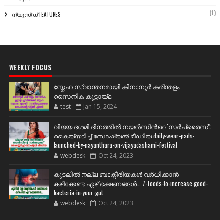
(1)
ന്യൂസ്ഡ് FEATURES
WEEKLY FOCUS
സ്നേഹ സ്വാന്തനമായി കിനാനൂർ കരിന്തളം
സൈനിക കൂട്ടായ്മ
test
Jan 15, 2024
വിജയ ദശമി ദിനത്തില്‍ നയന്‍സിന്‍റെ 'സര്‍പ്രൈസ്';
കൈയ്യടിച്ച് സോഷ്യല്‍ മീഡിയ daily-wear-pads-
launched-by-nayanthara-on-vijayadashami-festival
webdesk
Oct 24, 2023
കുടലിൽ നല്ല ബാക്ടീരിയകൾ വര്‍ധിക്കാന്‍
കഴിക്കേണ്ട ഏഴ് ഭക്ഷണങ്ങള്‍... 7-foods-to-increase-good-
bacteria-in-your-gut
webdesk
Oct 24, 2023