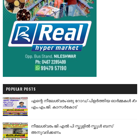
POPULAR POSTS
എന്റെ നീലേശ്വരം:ഒരു റോഡ് പിളർത്തിയ ഓർമ്മകൾ ✍️
എം.എം.ജി. കാസർകോട്
നീലേശ്വരം ജി എൽ പി സ്കൂളിൽ സ്കൂൾ ബസ്
അനുവദിക്കണം