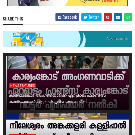
Facebook
Twitter
SHARE THIS
NEWS FEATURES
കാര്യംങ്കോട് അംഗണവാടിക്ക് ഏറുമാടം ഫ്രണ്ട്സ്
കാര്യംങ്കോട് വാട്ടർ പ്യൂരിഫയർ നൽകി.