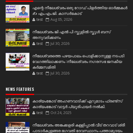
എന്റെ നീലേശ്വരം:ഒരു റോഡ് പിളർത്തിയ ഓർമ്മകൾ
✍️ എം.എം.ജി. കാസർകോട്
test
Aug 05, 2026
നീലേശ്വരം ജി എൽ പി സ്കൂളിൽ സ്കൂൾ ബസ്
അനുവദിക്കണം
test
Jul 30, 2026
നീലേശ്വരത്തെ പഴയപാലം പൊളിക്കാനുള്ള നടപടി
വേഗത്തിലാക്കണം :നീലേശ്വരം നഗരസഭ ജനകീയ
കർമ്മസമിതി
test
Jul 30, 2026
NEWS FEATURES
കാര്യംങ്കോട് അംഗണവാടിക്ക് ഏറുമാടം ഫ്രണ്ട്സ്
കാര്യംങ്കോട് വാട്ടർ പ്യൂരിഫയർ നൽകി.
test
Oct 24, 2025
നീലേശ്വരം അങ്കക്കളരി കള്ളിപ്പാൽ വീട് തറവാട് ശ്രീ
പാടാർകുളങ്ങര ഭഗവതി ദേവസ്ഥാനം പത്താമുദയം