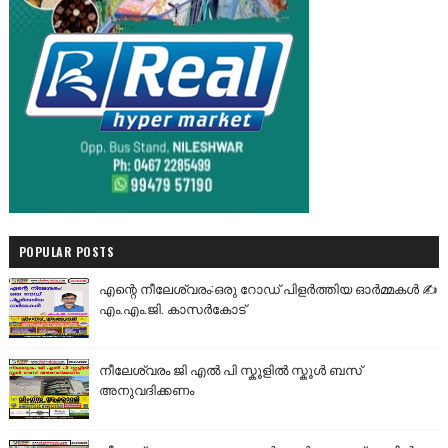
POPULAR POSTS
എന്റെ നീലേശ്വരം:ഒരു റോഡ് പിളർത്തിയ ഓർമ്മകൾ ✍️
എം.എം.ജി. കാസർകോട്
നീലേശ്വരം ജി എൽ പി സ്കൂളിൽ സ്കൂൾ ബസ്
അനുവദിക്കണം