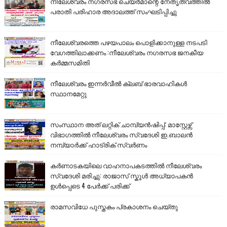
നീലേശ്വരം നഗരസഭ ചെയർമാന്റെ നേതൃത്വത്തിൽ
പരാതി പരിഹാര അദാലത്ത് സംഘടിപ്പിച്ചു
നീലേശ്വരത്തെ പഴയപാലം പൊളിക്കാനുള്ള നടപടി
വേഗത്തിലാക്കണം :നീലേശ്വരം നഗരസഭ ജനകീയ
കർമ്മസമിതി
നീലേശ്വരം ഇന്നർവീൽ ക്ലബ് ഭാരവാഹികൾ
സ്ഥാനമേറ്റു
സംസ്ഥാന അത് ലറ്റിക് ചാമ്പ്യൻഷിപ്പ്: മാസ്റ്റേഴ്സ്
വിഭാഗത്തിൽ നീലേശ്വരം സ്വദേശി ഇ.ബാലൻ
നമ്പ്യാർക്ക് ഹാട്രിക് സ്വർണം
കർണാടകയിലെ വാഹനാപകടത്തിൽ നീലേശ്വരം
സ്വദേശി മരിച്ചു: രാജാസ് സ്കൂൾ അധ്യാപകൻ
ഉൾപ്പെടെ 4 പേർക്ക് പരിക്ക്
രാമസവിധേ പുസ്തകം പ്രകാശനം ചെയ്തു