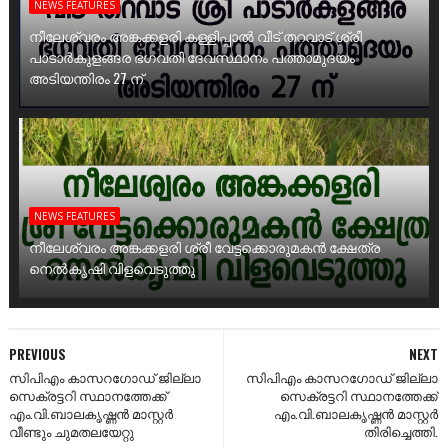
NEWS FEATURES
നീലേശ്വരം അങ്കക്കളരി കള്ളിപ്പാൽ വീട് തറവാട് ശ്രീ
പാടാർകുളങ്ങര ഭഗവതി ദേവസ്ഥാനം പത്താമുദയം
അടിയന്തിരം 27 ന്
NEWS FEATURES
നീലേശ്വരം അങ്കക്കളരി ശ്രീ വേട്ടക്കൊരുമകൻ ക്ഷേത്ര
നെൽകൃഷി വിളവെടുത്തു
PREVIOUS
NEXT
സിപിഎം കാസറഗോഡ് ജില്ലാ
സിപിഎം കാസറഗോഡ് ജില്ലാ
സെക്രട്ടറി സ്ഥാനത്തേക്ക്
സെക്രട്ടറി സ്ഥാനത്തേക്ക്
എം.വി.ബാലകൃഷ്ണൻ മാസ്റ്റർ
എം.വി.ബാലകൃഷ്ണൻ മാസ്റ്റർ
വീണ്ടും ചുമതലയേറ്റു
തിരിച്ചെത്തി.