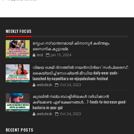
WEEKLY FOCUS
സ്നേഹ സ്വാന്തനമായി കിനാനൂർ കരിന്തളം
സൈനിക കൂട്ടായ്മ
test
Jan 15, 2024
വിജയ ദശമി ദിനത്തില്‍ നയന്‍സിന്‍റെ 'സര്‍പ്രൈസ്';
കൈയ്യടിച്ച് സോഷ്യല്‍ മീഡിയ daily-wear-pads-
launched-by-nayanthara-on-vijayadashami-festival
webdesk
Oct 24, 2023
കുടലിൽ നല്ല ബാക്ടീരിയകൾ വര്‍ധിക്കാന്‍
കഴിക്കേണ്ട ഏഴ് ഭക്ഷണങ്ങള്‍... 7-foods-to-increase-good-
bacteria-in-your-gut
webdesk
Oct 24, 2023
RECENT POSTS