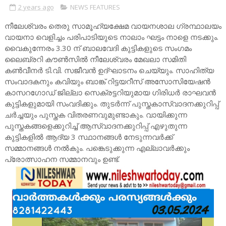
2 years ago
NEWS FEATURES
നീലേശ്വരം തെരു സാമൂഹ്യക്ഷേമ വായനശാല ഗ്രന്ഥാലയം
വായനാ വെളിച്ചം പരിപാടിയുടെ നാലാം ഘട്ടം നാളെ നടക്കും.
വൈകുന്നേരം 3.30 ന് ബാലവേദി കുട്ടികളുടെ സംഗമം
ലൈബ്രറി കൗൺസിൽ നീലേശ്വരം മേഖലാ സമിതി
കൺവീനർ ടി.വി. സജീവൻ ഉദ്ഘാടനം ചെയ്യും. സാഹിത്യ
സംവാദകനും കവിയും ബാങ്ക് റിട്ടയറീസ് അസോസിയേഷൻ
കാസറഗോഡ് ജില്ലാ സെക്രട്ടറിയുമായ ഗിരിധർ രാഘവൻ
കുട്ടികളുമായി സംവദിക്കും. തുടർന്ന് പുസ്തകാസ്വാദനക്കുറിപ്പ്
ചർച്ചയും പുസ്തക വിതരണവുമുണ്ടാകും. വായിക്കുന്ന
പുസ്തകങ്ങളെക്കുറിച്ച് ആസ്വാദനക്കുറിപ്പ് എഴുതുന്ന
കുട്ടികളിൽ ആദ്യ 3 സ്ഥാനങ്ങൾ നേടുന്നവർക്ക്
സമ്മാനങ്ങൾ നൽകും. പങ്കെടുക്കുന്ന എല്ലാവർക്കും
പ്രോത്സാഹന സമ്മാനവും ഉണ്ട്.