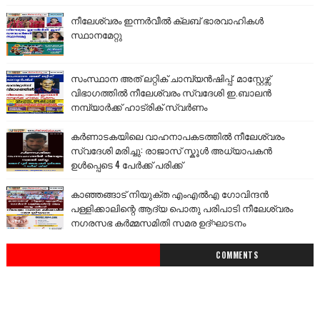
നീലേശ്വരം ഇന്നർവീൽ ക്ലബ് ഭാരവാഹികൾ
സ്ഥാനമേറ്റു
സംസ്ഥാന അത് ലറ്റിക് ചാമ്പ്യൻഷിപ്പ്: മാസ്റ്റേഴ്സ്
വിഭാഗത്തിൽ നീലേശ്വരം സ്വദേശി ഇ.ബാലൻ
നമ്പ്യാർക്ക് ഹാട്രിക് സ്വർണം
കർണാടകയിലെ വാഹനാപകടത്തിൽ നീലേശ്വരം
സ്വദേശി മരിച്ചു: രാജാസ് സ്കൂൾ അധ്യാപകൻ
ഉൾപ്പെടെ 4 പേർക്ക് പരിക്ക്
കാഞ്ഞങ്ങാട് നിയുക്ത എംഎൽഎ ഗോവിന്ദൻ
പള്ളിക്കാലിന്റെ ആദ്യ പൊതു പരിപാടി നീലേശ്വരം
നഗരസഭ കർമ്മസമിതി സമര ഉദ്ഘാടനം
COMMENTS