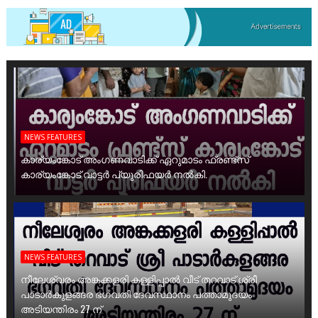
NEWS FEATURES
കാര്യംങ്കോട് അംഗണവാടിക്ക് ഏറുമാടം ഫ്രണ്ട്സ്
കാര്യംങ്കോട് വാട്ടർ പ്യൂരിഫയർ നൽകി.
NEWS FEATURES
നീലേശ്വരം അങ്കക്കളരി കള്ളിപ്പാൽ വീട് തറവാട് ശ്രീ
പാടാർകുളങ്ങര ഭഗവതി ദേവസ്ഥാനം പത്താമുദയം
അടിയന്തിരം 27 ന്