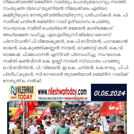
നീലേശ്വരത്ത് മെയ്ദിന റാലിയും പൊതുയോഗവും നടത്തി.
സംയുക്ത ട്രേഡ് യൂണിയൻ നീലേശ്വരം ഏരിയാ
കമ്മിറ്റിയുടെ നേതൃത്വത്തിലായിരുന്നു പരിപാടികൾ. കെ. പി.
സതീഷ് ചന്ദ്രൻ മെയ്ദിന റാലി ഉദ്ഘാടനം ചെയ്തു.
സംഘാടക സമിതി ചെയർമാൻ രമേശൻ കാര്യങ്കോട്
അധ്യക്ഷത വഹിച്ചു. എഐടിയുസി ജില്ലാ വൈസ്
പ്രസിഡൻ്റ് പി.വിജയകുമാർ, കെ.പി.രവീന്ദ്രൻ, പാറക്കോൽ
രാജൻ, കെ.കുഞ്ഞിക്കണ്ണൻ നായർ, വെങ്ങാട്ട് ശശി, കെ.വി.
രാജേഷ്, പി.മോഹനൻ എന്നിവർ പ്രസംഗിച്ചു. സംഘാടക
സമിതി കൺവീനർ കെ. ഉണ്ണി നായർ സ്വാഗതം പറഞ്ഞു.
ഒ.വി.രവീന്ദ്രൻ, പി. വിജയൻ, ഇ.കെ. ചന്ദ്രൻ, കെ.രഘു, പി.പി.
പ്രദീപ് കുമാർ, സി.രാഘവൻ തുടങ്ങിയവർ മെയ്ദിന റാലിക്ക്
നേതൃത്വം നൽകി.