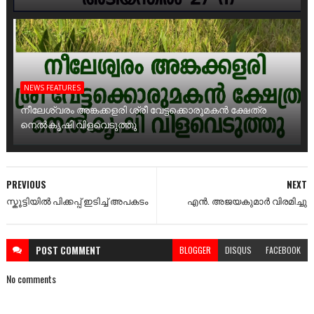
NEWS FEATURES
നീലേശ്വരം അങ്കക്കളരി ശ്രീ വേട്ടക്കൊരുമകൻ ക്ഷേത്ര
നെൽകൃഷി വിളവെടുത്തു
PREVIOUS
NEXT
സ്കൂട്ടിയിൽ പിക്കപ്പ് ഇടിച്ച് അപകടം
എൻ. അജയകുമാർ വിരമിച്ചു
POST
COMMENT
BLOGGER
DISQUS
FACEBOOK
No comments