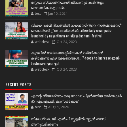
സ്നേഹ സ്വാന്തനമായി കിനാനൂർ കരിന്തളം
സൈനിക കൂട്ടായ്മ
test
Jan 15, 2024
വിജയ ദശമി ദിനത്തില്‍ നയന്‍സിന്‍റെ 'സര്‍പ്രൈസ്';
കൈയ്യടിച്ച് സോഷ്യല്‍ മീഡിയ daily-wear-pads-
launched-by-nayanthara-on-vijayadashami-festival
webdesk
Oct 24, 2023
കുടലിൽ നല്ല ബാക്ടീരിയകൾ വര്‍ധിക്കാന്‍
കഴിക്കേണ്ട ഏഴ് ഭക്ഷണങ്ങള്‍... 7-foods-to-increase-good-
bacteria-in-your-gut
webdesk
Oct 24, 2023
RECENT POSTS
എന്റെ നീലേശ്വരം:ഒരു റോഡ് പിളർത്തിയ ഓർമ്മകൾ
✍️ എം.എം.ജി. കാസർകോട്
test
Aug 05, 2026
നീലേശ്വരം ജി എൽ പി സ്കൂളിൽ സ്കൂൾ ബസ്
അനുവദിക്കണം