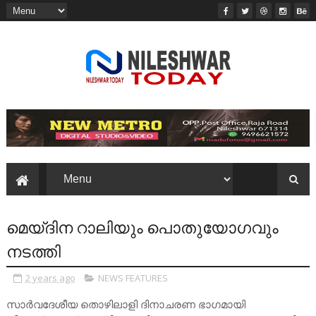
മെയ്ദിന റാലിയും പൊതുയോഗവും
നടത്തി
2 years ago
NEWS FEATURES
സാർവദേശീയ തൊഴിലാളി ദിനാചരണ ഭാഗമായി