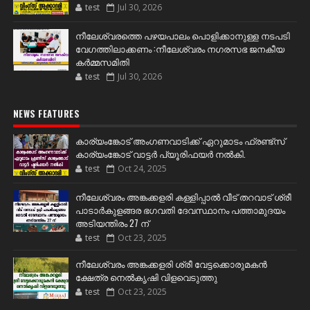
test
Jul 30, 2026
നീലേശ്വരത്തെ പഴയപാലം പൊളിക്കാനുള്ള നടപടി
വേഗത്തിലാക്കണം :നീലേശ്വരം നഗരസഭ ജനകീയ
കർമ്മസമിതി
test
Jul 30, 2026
NEWS FEATURES
കാര്യംങ്കോട് അംഗണവാടിക്ക് ഏറുമാടം ഫ്രണ്ട്സ്
കാര്യംങ്കോട് വാട്ടർ പ്യൂരിഫയർ നൽകി.
test
Oct 24, 2025
നീലേശ്വരം അങ്കക്കളരി കള്ളിപ്പാൽ വീട് തറവാട് ശ്രീ
പാടാർകുളങ്ങര ഭഗവതി ദേവസ്ഥാനം പത്താമുദയം
അടിയന്തിരം 27 ന്
test
Oct 23, 2025
നീലേശ്വരം അങ്കക്കളരി ശ്രീ വേട്ടക്കൊരുമകൻ
ക്ഷേത്ര നെൽകൃഷി വിളവെടുത്തു
test
Oct 23, 2025