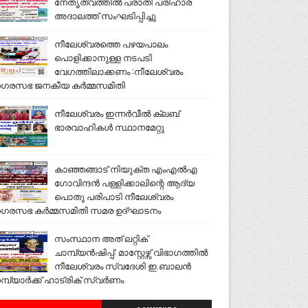
നേതൃത്വത്തിൽ പരാതി പരിഹാര
അദാലത്ത് സംഘടിപ്പിച്ചു
നീലേശ്വരത്തെ പഴയപാലം
പൊളിക്കാനുള്ള നടപടി
വേഗത്തിലാക്കണം :നീലേശ്വരം
ഗരസഭ ജനകീയ കർമ്മസമിതി
നീലേശ്വരം ഇന്നർവീൽ ക്ലബ്
ഭാരവാഹികൾ സ്ഥാനമേറ്റു
കാഞ്ഞങ്ങാട് നിയുക്ത എംഎൽഎ
ഗോവിന്ദൻ പള്ളിക്കാലിന്റെ ആദ്യ
പൊതു പരിപാടി നീലേശ്വരം
ഗരസഭ കർമ്മസമിതി സമര ഉദ്ഘാടനം
സംസ്ഥാന അത് ലറ്റിക്
ചാമ്പ്യൻഷിപ്പ്: മാസ്റ്റേഴ്സ് വിഭാഗത്തിൽ
നീലേശ്വരം സ്വദേശി ഇ.ബാലൻ
മ്പ്യാർക്ക് ഹാട്രിക് സ്വർണം