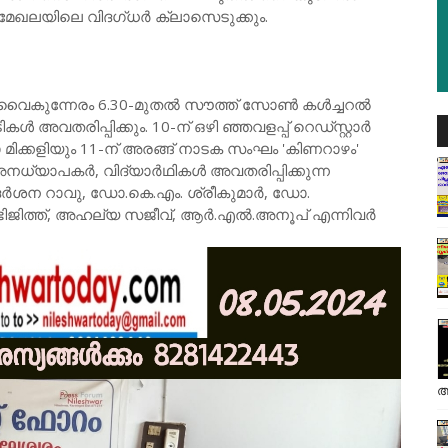
േഖലയിലെ വിദഗ്‌ധർ ക്ലാസെടുക്കും.
ന് വൈകുന്നേരം 6.30-മുതൽ സൗത്ത് സോൺ കൾച്ചറൽ
അവതരിപ്പിക്കും. 10-ന് ഒഴി ഞ്ഞവളപ്പ് റെഡ്സ്റ്റാർ
ക്കളിയും 11-ന് അരങ്ങ് നാടക സംഘം 'കിണറാഴം'
നധ്യാപകർ, വിദ്യാർഥികൾ അവതരിപ്പിക്കുന്ന
ദർശന റാവു, ഡോ.കെ.എം. ശ്രീകുമാർ, ഡോ.
ഭിജിത്ത്, അഹല്യ സജീവ്, ആർ.എൽ.അനൂപ് എന്നിവർ
അ