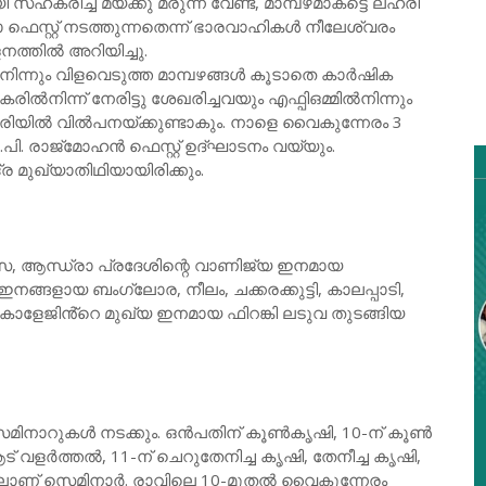
സഹകരിച്ച് മയക്കു മരുന്ന് വേണ്ട, മാമ്പഴമാകട്ടെ ലഹരി
സ്റ്റ് നടത്തുന്നതെന്ന് ഭാരവാഹികൾ നീലേശ്വരം
നത്തിൽ അറിയിച്ചു.
ിന്നും വിളവെടുത്ത മാമ്പഴങ്ങൾ കൂടാതെ കാർഷിക
നിന്ന് നേരിട്ടു ശേഖരിച്ചവയും എഫ്പിഒമ്മിൽനിന്നും
രിയിൽ വിൽപനയ്ക്കുണ്ടാകും. നാളെ വൈകുന്നേരം 3
.പി. രാജ്മോഹൻ ഫെസ്റ്റ് ഉദ്ഘാടനം വയ്യും.
 മുഖ്യാതിഥിയായിരിക്കും.
 ആന്ധ്രാ പ്രദേശിന്റെ വാണിജ്യ ഇനമായ
ഇനങ്ങളായ ബംഗ്ലോര, നീലം, ചക്കരക്കുട്ടി, കാലപ്പാടി,
 കോളേജിൻ്റെ മുഖ്യ ഇനമായ ഫിറങ്കി ലടുവ തുടങ്ങിയ
ിനാറുകൾ നടക്കും. ഒൻപതിന് കൂൺകൃഷി, 10-ന് കൂൺ
 വളർത്തൽ, 11-ന് ചെറുതേനിച്ച കൃഷി, തേനീച്ച കൃഷി,
ളിലാണ് സെമിനാർ. രാവിലെ 10-മുതൽ വൈകുന്നേരം