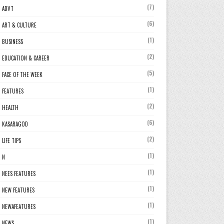
(7)
ADVT
(6)
ART & CULTURE
(1)
BUSINESS
(2)
EDUCATION & CAREER
(5)
FACE OF THE WEEK
(1)
FEATURES
(2)
HEALTH
(6)
KASARAGOD
(2)
LIFE TIPS
(1)
N
(1)
NEES FEATURES
(1)
NEW FEATURES
(1)
NEWAFEATURES
(1)
NEWS