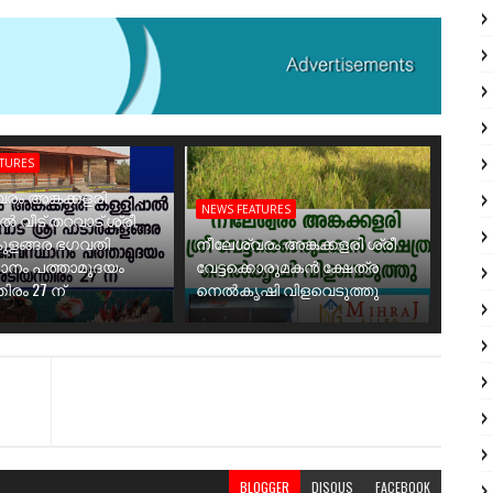
ATURES
രം അങ്കക്കളരി
NEWS FEATURES
ാൽ വീട് തറവാട് ശ്രീ
ുളങ്ങര ഭഗവതി
നീലേശ്വരം അങ്കക്കളരി ശ്രീ
ാനം പത്താമുദയം
വേട്ടക്കൊരുമകൻ ക്ഷേത്ര
ിരം 27 ന്
നെൽകൃഷി വിളവെടുത്തു
BLOGGER
DISQUS
FACEBOOK