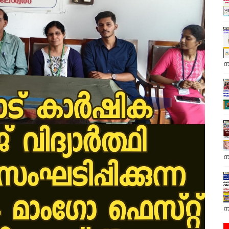
ന
ന
ന