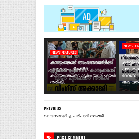
NEWS FE
NEWS FEATURES
നീലേശ്വ
കാര്യംങ്കോട് അംഗണവാടിക്ക്
കള്ളിപ്പ
ഏറുമാടം ഫ്രണ്ട്സ്
പാടാർക
കാര്യംങ്കോട് വാട്ടർ പ്യൂരിഫയർ
ദേവസ്ഥ
നൽകി.
അടിയന്ത
PREVIOUS
വായനവെളിച്ചം പരിപാടി നടത്തി
POST
COMMENT