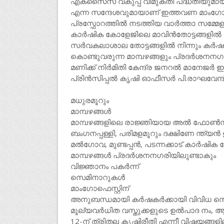
എക്‌സൈസ് വകുപ്പ് വിമുക്തി പദ്ധതിയുമായി 
എന്ന സന്ദേശവുമായാണ് ഇത്തവണ മാംഗോ ഫെ
പ്രസ്ഫോറത്തിൽ നടത്തിയ വാർത്താ സമ്മേള
കാർഷിക കോളേജിലെ മാവിൻതോട്ടങ്ങളിൽ ന
സർവകലാശാല തോട്ടങ്ങളിൽ നിന്നും കർഷകരിൽ
കൊണ്ടുവരുന്ന മാമ്പഴങ്ങളും പ്രദർശനനഗ
മണിക്ക് നിർമിതി കേന്ദ്ര ജനറൽ മാനേജർ ഇ
പ്രിൻസിപ്പൽ കൃഷി ഓഫീസർ പി.രാഘവേന്ദ്ര
മധുരമൂറും
മാമ്പഴങ്ങൾ
മാമ്പഴങ്ങളിലെ രാജ്ഞിയായ അൽ ഫോൺസ,
ബംഗനപ്പള്ളി, പരിമളമൂറും ദക്ഷിണേ ന്ത്യൻ 
മൽഗോവ, മുണ്ടപ്പൻ, പടന്നക്കാട് കാർഷിക
മാമ്പഴങ്ങൾ പ്രദർശനനഗരിയിലുണ്ടാകും
വിജ്ഞാനം പകർന്ന്
സെമിനാറുകൾ
മാംഗോഫെസ്റ്റിന്
അനുബന്ധമായി കർഷകർക്കായി വിവിധ സെമ
മൂല്യവർധിത വസ്തുക്കളുടെ ഉൽപാദ നം, ആട്
12-ന് ത്രിതല കൃഷിരീതി എന്നീ വിഷയങ്ങ