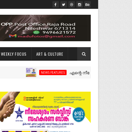
WEEKLY FOCUS
ART & CULTURE
എന്റെ നീലേശ്വരം:ഒരു റോഡ് പിളർത്തിയ
NEWS FEATURES