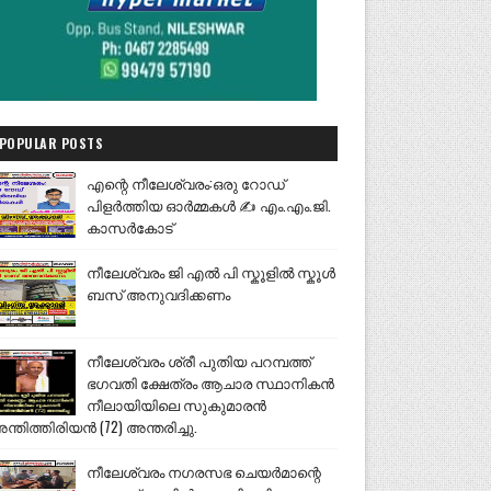
POPULAR POSTS
എന്റെ നീലേശ്വരം:ഒരു റോഡ്
പിളർത്തിയ ഓർമ്മകൾ ✍️ എം.എം.ജി.
കാസർകോട്
നീലേശ്വരം ജി എൽ പി സ്കൂളിൽ സ്കൂൾ
ബസ് അനുവദിക്കണം
നീലേശ്വരം ശ്രീ പുതിയ പറമ്പത്ത്
ഭഗവതി ക്ഷേത്രം ആചാര സ്ഥാനികൻ
നീലായിയിലെ സുകുമാരൻ
ന്തിത്തിരിയൻ (72) അന്തരിച്ചു.
നീലേശ്വരം നഗരസഭ ചെയർമാന്റെ