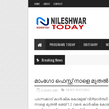
HOME
ABOUT
CONTACT
PROGRAMS TODAY
OBITUARY
N
Breaking News
മാംഗോ ഫെസ്റ്റ് നാളെ മുതൽ
2 years ago
NEWS FEATURES
പടന്നക്കാട് കാർഷിക കോളേജ് വിദ്യാർത്ഥി 
നാളെ മുതൽ മെയ് 12 വരെ കാർഷിക കോളേ