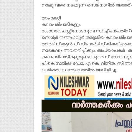
നാലു വരെ നടക്കുന്ന സെമിനാറിൽ അതത് മ
അഴകേറ്റി
കലാപരിപാടികളും
മാംഗോഫെസ്റ്റിനോടനുബ ന്ധിച്ച് ഒൻപതി
സെന്റർ തഞ്ചാവൂർ തദ്ദേശീയ കലാപരിപാടികൾ 
ആർട്സ് ആൻഡ് സ്പോർട്സ് ക്ലബ് അലാ മി
നാടകവും അവതരിപ്പിക്കും. അധ്യാപകർ -അ
കലാപരിപാടികളുമുണ്ടാകുമെന്ന് ഡോ.സു
പി.കെ.സജിഷ്, ഡോ. എ.കെ. വിനീത, സി.അ
വാർത്താ സമ്മേളനത്തിൽ അറിയിച്ചു.