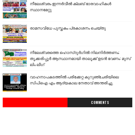
നീലേശ്വരം ഇന്നർവീൽ ക്ലബ് ഭാരവാഹികൾ
സ്ഥാനമേറ്റു
രാമസവിധേ പുസ്തകം പ്രകാശനം ചെയ്തു
നീലേശ്വരത്തെ ഹൊസ്ദുർഗിൽ നിലനിർത്തണം;
തൃക്കരിപ്പൂർ ആസ്ഥാനമായി താലൂക്ക് ഉടൻ വേണം: മുസ്
ലിം ലീഗ്
വാഹനാപകടത്തിൽ പരിക്കേറ്റ കുറുഞ്ചേരിയിലെ
സിപിഐ എം ആദ്യകാല നേതാവ് അന്തരിച്ചു.
COMMENTS