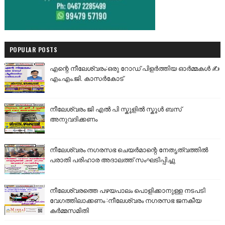
POPULAR POSTS
എന്റെ നീലേശ്വരം:ഒരു റോഡ് പിളർത്തിയ ഓർമ്മകൾ ✍️
എം.എം.ജി. കാസർകോട്
നീലേശ്വരം ജി എൽ പി സ്കൂളിൽ സ്കൂൾ ബസ്
അനുവദിക്കണം
നീലേശ്വരം നഗരസഭ ചെയർമാന്റെ നേതൃത്വത്തിൽ
പരാതി പരിഹാര അദാലത്ത് സംഘടിപ്പിച്ചു
നീലേശ്വരത്തെ പഴയപാലം പൊളിക്കാനുള്ള നടപടി
വേഗത്തിലാക്കണം :നീലേശ്വരം നഗരസഭ ജനകീയ
കർമ്മസമിതി