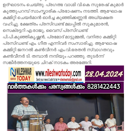
ഉദ്ഘാടനം ചെയ്തു. പ്രഗത്ഭ വാഗ്മി വി.കെ സുരേഷ് കുമാർ
കൂത്തുപറമ്പ് സാംസ്കാരിക പ്രഭാഷണം നടത്തി. ആഘോഷ
കമ്മിറ്റി ചെയർമാൻ ഓർച്ച കുഞ്ഞിക്കണ്ണൻ അധ്യക്ഷത
വഹിച്ചു. ക്ഷേത്രം പ്രസിഡണ്ട് മലപ്പിൽ സുകുമാരൻ,
സെക്രട്ടറി എ.രാജു, വൈസ് പ്രസിഡണ്ട്
പി.പി.കുഞ്ഞികൃഷ്ണൻ, പ്രമോദ് മാട്ടുമ്മൽ, വനിതാ കമ്മിറ്റി
പ്രസിഡണ്ട് എം. ഗീത എന്നിവർ സംസാരിച്ചു. ആഘോഷ
കമ്മിറ്റി ജനറൽ കൺവീനർ എം.വി.ഭരതൻ സ്വാഗതവും
കൺവീനർ ടി. തമ്പാൻ നന്ദിയും പറഞ്ഞു. തുടർന്ന്
സങ്കീർത്തനയുടെ ചിറക് നാടകം അരങ്ങേറി.