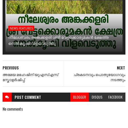
NEWS FEATURES
നീലേശ്വരം അങ്കക്കളരി ശ്രീ വേട്ടക്കൊരുമകൻ ക്ഷേത്ര
നെൽകൃഷി വിളവെടുത്തു
PREVIOUS
NEXT
അമേയ മഹേഷിന് യുഎസ്എസ്
പ്രകടനവും പൊതുയോഗവും
സ്കോളർഷിപ്പ്.
നടത്തും
POST
COMMENT
BLOGGER
DISQUS
FACEBOOK
No comments