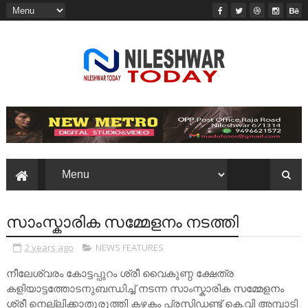
സാംസ്കാരിക സമ്മേളനം നടത്തി
2 years ago
NEWS FEATURES
നീലേശ്വരം കോട്ടപ്പുറം ശ്രീ വൈകുണ്ഠ ക്ഷേത്ര
കളിയാട്ടത്തോടനുബന്ധിച്ച് നടന്ന സാംസ്കാരിക സമ്മേളനം
ശ്രീ നെല്ലിക്കാതുരുത്തി കഴകം പ്രസിഡണ്ട് കെ.വി അമ്പാടി