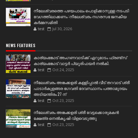
നീലേശ്വരത്തെ പഴയപാലം പൊളിക്കാനുള്ള നടപടി
വേഗത്തിലാക്കണം :നീലേശ്വരം നഗരസഭ ജനകീയ
കർമ്മസമിതി
test
Jul 30, 2026
NEWS FEATURES
കാര്യംങ്കോട് അംഗണവാടിക്ക് ഏറുമാടം ഫ്രണ്ട്സ്
കാര്യംങ്കോട് വാട്ടർ പ്യൂരിഫയർ നൽകി.
test
Oct 24, 2025
നീലേശ്വരം അങ്കക്കളരി കള്ളിപ്പാൽ വീട് തറവാട് ശ്രീ
പാടാർകുളങ്ങര ഭഗവതി ദേവസ്ഥാനം പത്താമുദയം
അടിയന്തിരം 27 ന്
test
Oct 23, 2025
നീലേശ്വരം അങ്കക്കളരി ശ്രീ വേട്ടക്കൊരുമകൻ
ക്ഷേത്ര നെൽകൃഷി വിളവെടുത്തു
test
Oct 23, 2025