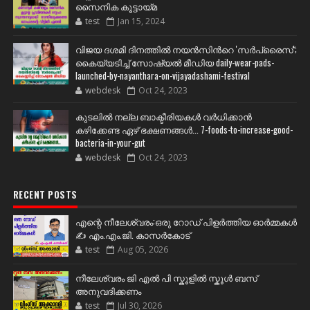
സൈനിക കൂട്ടായ്മ
test
Jan 15, 2024
വിജയ ദശമി ദിനത്തില്‍ നയന്‍സിന്‍റെ 'സര്‍പ്രൈസ്';
കൈയ്യടിച്ച് സോഷ്യല്‍ മീഡിയ daily-wear-pads-
launched-by-nayanthara-on-vijayadashami-festival
webdesk
Oct 24, 2023
കുടലിൽ നല്ല ബാക്ടീരിയകൾ വര്‍ധിക്കാന്‍
കഴിക്കേണ്ട ഏഴ് ഭക്ഷണങ്ങള്‍... 7-foods-to-increase-good-
bacteria-in-your-gut
webdesk
Oct 24, 2023
RECENT POSTS
എന്റെ നീലേശ്വരം:ഒരു റോഡ് പിളർത്തിയ ഓർമ്മകൾ
✍️ എം.എം.ജി. കാസർകോട്
test
Aug 05, 2026
നീലേശ്വരം ജി എൽ പി സ്കൂളിൽ സ്കൂൾ ബസ്
അനുവദിക്കണം
test
Jul 30, 2026