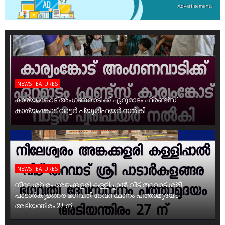
NEWS FEATURES
കാര്യംങ്കോട് അംഗണവാടിക്ക് ഏറുമാടം ഫ്രണ്ട്സ്
കാര്യംങ്കോട് വാട്ടർ പ്യൂരിഫയർ നൽകി.
NEWS FEATURES
നീലേശ്വരം അങ്കക്കളരി കള്ളിപ്പാൽ വീട് തറവാട് ശ്രീ
പാടാർകുളങ്ങര ഭഗവതി ദേവസ്ഥാനം പത്താമുദയം
അടിയന്തിരം 27 ന്