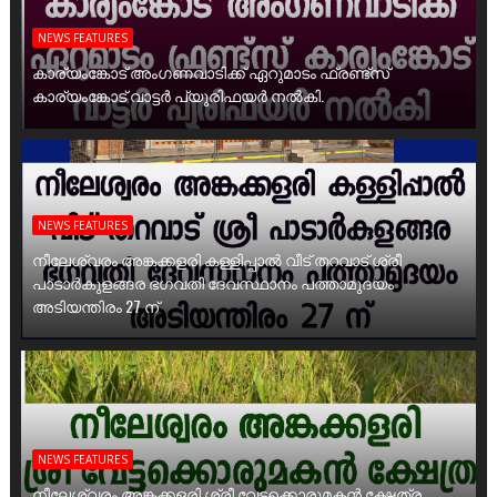
NEWS FEATURES
കാര്യംങ്കോട് അംഗണവാടിക്ക് ഏറുമാടം ഫ്രണ്ട്സ്
കാര്യംങ്കോട് വാട്ടർ പ്യൂരിഫയർ നൽകി.
NEWS FEATURES
നീലേശ്വരം അങ്കക്കളരി കള്ളിപ്പാൽ വീട് തറവാട് ശ്രീ
പാടാർകുളങ്ങര ഭഗവതി ദേവസ്ഥാനം പത്താമുദയം
അടിയന്തിരം 27 ന്
NEWS FEATURES
നീലേശ്വരം അങ്കക്കളരി ശ്രീ വേട്ടക്കൊരുമകൻ ക്ഷേത്ര