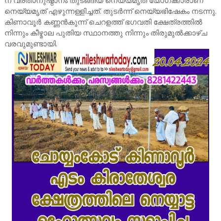
ന് വ്രതാനുഷ്ഠാനം തുടങ്ങിയ നെയ്യമൃത് യോഗക്കാരാണ്
നെയ്യമൃത് എഴുന്നള്ളിച്ചത്. തുടർന്ന് നെയ്യഭിഷേകം നടന്നു.
കിണാവൂർ കണ്ണൻകുന്ന് ചെറളത്ത് ഭഗവതി ക്ഷേത്രത്തിൽ
നിന്നും കീഴ്മാല പുതിയ സ്ഥാനത്തു നിന്നും തിരുമുൽക്കാഴ്ച
വരവുമുണ്ടായി.