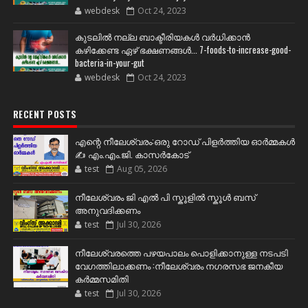
webdesk
Oct 24, 2023
കുടലിൽ നല്ല ബാക്ടീരിയകൾ വര്‍ധിക്കാന്‍
കഴിക്കേണ്ട ഏഴ് ഭക്ഷണങ്ങള്‍... 7-foods-to-increase-good-
bacteria-in-your-gut
webdesk
Oct 24, 2023
RECENT POSTS
എന്റെ നീലേശ്വരം:ഒരു റോഡ് പിളർത്തിയ ഓർമ്മകൾ
✍️ എം.എം.ജി. കാസർകോട്
test
Aug 05, 2026
നീലേശ്വരം ജി എൽ പി സ്കൂളിൽ സ്കൂൾ ബസ്
അനുവദിക്കണം
test
Jul 30, 2026
നീലേശ്വരത്തെ പഴയപാലം പൊളിക്കാനുള്ള നടപടി
വേഗത്തിലാക്കണം :നീലേശ്വരം നഗരസഭ ജനകീയ
കർമ്മസമിതി
test
Jul 30, 2026