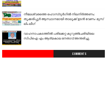
നീലേശ്വരത്തെ ഹൊസ്ദുർഗിൽ നിലനിർത്തണം;
തൃക്കരിപ്പൂർ ആസ്ഥാനമായി താലൂക്ക് ഉടൻ വേണം: മുസ്
ലിം ലീഗ്
വാഹനാപകടത്തിൽ പരിക്കേറ്റ കുറുഞ്ചേരിയിലെ
സിപിഐ എം ആദ്യകാല നേതാവ് അന്തരിച്ചു.
COMMENTS