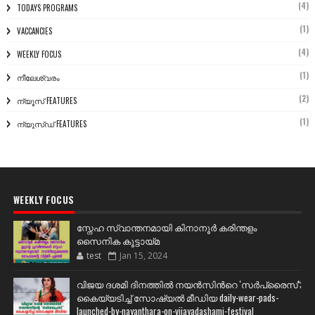
(4)
TODAYS PROGRAMS
(1)
VACCANCIES
(4)
WEEKLY FOCUS
(1)
നീലേശ്വരം
(2)
ന്യൂസ് FEATURES
(1)
ന്യൂസ്ഡ് FEATURES
WEEKLY FOCUS
സ്നേഹ സ്വാന്തനമായി കിനാനൂർ കരിന്തളം
സൈനിക കൂട്ടായ്മ
test
Jan 15, 2024
വിജയ ദശമി ദിനത്തില്‍ നയന്‍സിന്‍റെ 'സര്‍പ്രൈസ്';
കൈയ്യടിച്ച് സോഷ്യല്‍ മീഡിയ daily-wear-pads-
launched-by-nayanthara-on-vijayadashami-festival