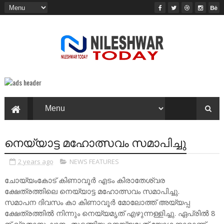
നെയ്യാട്ട മഹോത്സവം സമാപിച്ചു
2 years ago
NEWS FEATURES
ചോയ്യംകോട് കിണാവൂർ എടം കിരാതേശ്വര
ക്ഷേത്രത്തിലെ നെയ്യാട്ട മഹോത്സവം സമാപിച്ചു.
സമാപന ദിവസം കാ കിണാവൂർ മോലോത്ത് അയ്യപ്പ
ക്ഷേത്രത്തിൽ നിന്നും നെയ്യമൃത് എഴുന്നള്ളിച്ചു. ഏപ്രിൽ 8