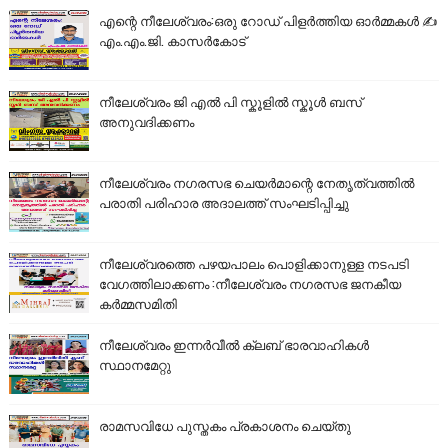
എന്റെ നീലേശ്വരം:ഒരു റോഡ് പിളർത്തിയ ഓർമ്മകൾ ✍️
എം.എം.ജി. കാസർകോട്
നീലേശ്വരം ജി എൽ പി സ്കൂളിൽ സ്കൂൾ ബസ്
അനുവദിക്കണം
നീലേശ്വരം നഗരസഭ ചെയർമാന്റെ നേതൃത്വത്തിൽ
പരാതി പരിഹാര അദാലത്ത് സംഘടിപ്പിച്ചു
നീലേശ്വരത്തെ പഴയപാലം പൊളിക്കാനുള്ള നടപടി
വേഗത്തിലാക്കണം :നീലേശ്വരം നഗരസഭ ജനകീയ
കർമ്മസമിതി
നീലേശ്വരം ഇന്നർവീൽ ക്ലബ് ഭാരവാഹികൾ
സ്ഥാനമേറ്റു
രാമസവിധേ പുസ്തകം പ്രകാശനം ചെയ്തു