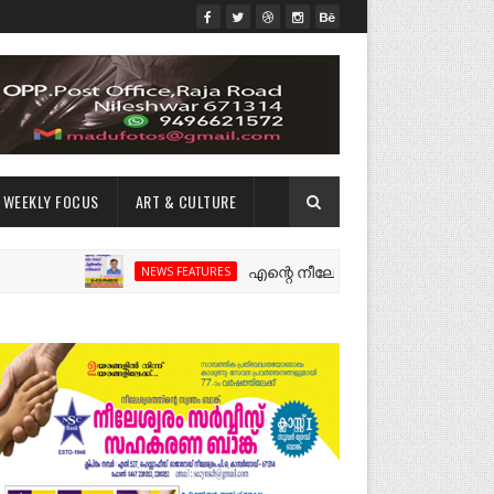
WEEKLY FOCUS
ART & CULTURE
എന്റെ നീലേശ്വരം:ഒരു റോഡ് പിളർത്തിയ
NEWS FEATURES