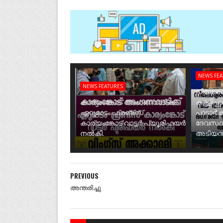
NEWS FE
NEWS FEATURES
നീലേശ്വ
കാര്യംങ്കോട് അംഗണവാടിക്ക്
കള്ളിപ്പ
ഏറുമാടം ഫ്രണ്ട്സ്
പാടാർക
കാര്യംങ്കോട് വാട്ടർ പ്യൂരിഫയർ
ദേവസ്ഥ
നൽകി.
അടിയന്ത
PREVIOUS
അന്തരിച്ചു