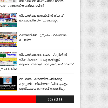
വേഗത്തിലാക്കണം :നീലേശ്വരം
ഗരസഭ ജനകീയ കർമ്മസമിതി
നീലേശ്വരം ഇന്നർവീൽ ക്ലബ്
ഭാരവാഹികൾ സ്ഥാനമേറ്റു
രാമസവിധേ പുസ്തകം പ്രകാശനം
ചെയ്തു
നീലേശ്വരത്തെ ഹൊസ്ദുർഗിൽ
നിലനിർത്തണം; തൃക്കരിപ്പൂർ
ആസ്ഥാനമായി താലൂക്ക് ഉടൻ വേണം:
ുസ് ലിം ലീഗ്
വാഹനാപകടത്തിൽ പരിക്കേറ്റ
കുറുഞ്ചേരിയിലെ സിപിഐ എം
ആദ്യകാല നേതാവ് അന്തരിച്ചു.
COMMENTS