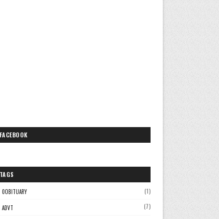
FACEBOOK
TAGS
(1)
0OBITUARY
(7)
ADVT