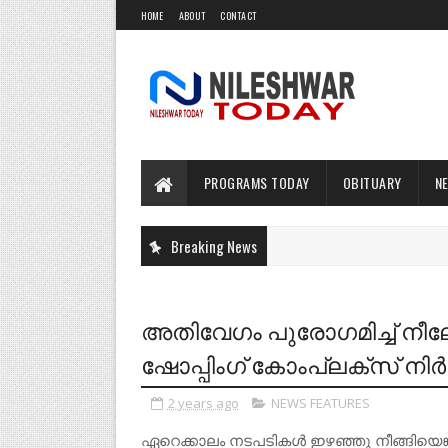
HOME
ABOUT
CONTACT
PROGRAMS TODAY
OBITUARY
N
Breaking News
അതിവേഗം പുരോഗമിച്ച് നീലേ
ഷോപ്പിംഗ് കോംപ്ലക്സ് നി
2 years ago
NEWS FEATURES
ഏറെക്കാലം നടപടികൾ ഇഴഞ്ഞു നീങ്ങിയെങ്