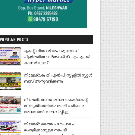
POPULAR POSTS
എന്റെ നീലേശ്വരം:ഒരു റോഡ്
പിളർത്തിയ ഓർമ്മകൾ ✍️ എം.എം.ജി.
കാസർകോട്
നീലേശ്വരം ജി എൽ പി സ്കൂളിൽ സ്കൂൾ
ബസ് അനുവദിക്കണം
നീലേശ്വരം നഗരസഭ ചെയർമാന്റെ
നേതൃത്വത്തിൽ പരാതി പരിഹാര
അദാലത്ത് സംഘടിപ്പിച്ചു
നീലേശ്വരത്തെ പഴയപാലം
പൊളിക്കാനുള്ള നടപടി