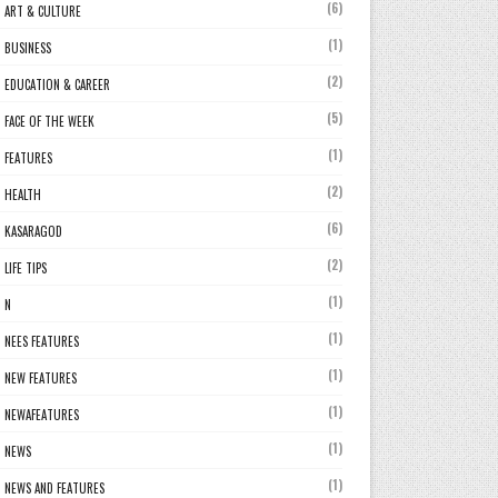
(6)
ART & CULTURE
(1)
BUSINESS
(2)
EDUCATION & CAREER
(5)
FACE OF THE WEEK
(1)
FEATURES
(2)
HEALTH
(6)
KASARAGOD
(2)
LIFE TIPS
(1)
N
(1)
NEES FEATURES
(1)
NEW FEATURES
(1)
NEWAFEATURES
(1)
NEWS
(1)
NEWS AND FEATURES