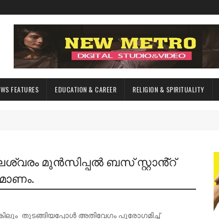
EWS FEATURES
EDUCATION & CAREER
RELIGION & SPIRITUALITY
ശ്വരം മുൻസിപ്പൽ ബസ് സ്റ്റാൻ്റ്
ർമാണം.
കിലും തുടങ്ങിയപ്പോൾ അതിവേഗം പുരോഗമിച്ച്