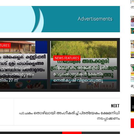
ന
ATURES
രം അങ്കക്കളരി
NEWS FEATURES
ാൽ വീട് തറവാട് ശ്രീ
ുളങ്ങര ഭഗവതി
നീലേശ്വരം അങ്കക്കളരി ശ്രീ
ാനം പത്താമുദയം
വേട്ടക്കൊരുമകൻ ക്ഷേത്ര
ിരം 27 ന്
നെൽകൃഷി വിളവെടുത്തു
മ
NEXT
പാചകം തൊഴിലായി അംഗീകരിച്ച് പ്രത്യേകം ക്ഷേമനിധി
നടപ്പാക്കണം