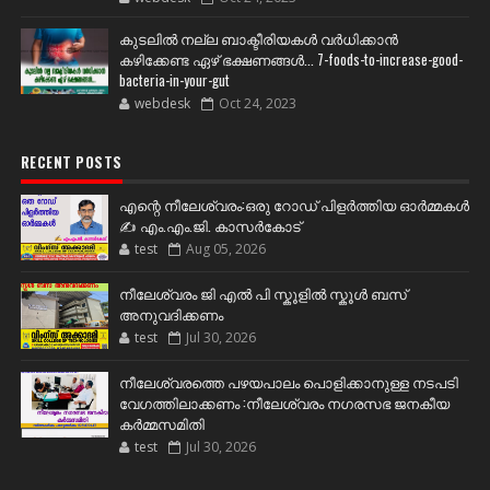
കുടലിൽ നല്ല ബാക്ടീരിയകൾ വര്‍ധിക്കാന്‍
കഴിക്കേണ്ട ഏഴ് ഭക്ഷണങ്ങള്‍... 7-foods-to-increase-good-
bacteria-in-your-gut
webdesk
Oct 24, 2023
RECENT POSTS
എന്റെ നീലേശ്വരം:ഒരു റോഡ് പിളർത്തിയ ഓർമ്മകൾ
✍️ എം.എം.ജി. കാസർകോട്
test
Aug 05, 2026
നീലേശ്വരം ജി എൽ പി സ്കൂളിൽ സ്കൂൾ ബസ്
അനുവദിക്കണം
test
Jul 30, 2026
നീലേശ്വരത്തെ പഴയപാലം പൊളിക്കാനുള്ള നടപടി
വേഗത്തിലാക്കണം :നീലേശ്വരം നഗരസഭ ജനകീയ
കർമ്മസമിതി
test
Jul 30, 2026