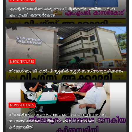
എന്റെ നീലേശ്വരം:ഒരു റോഡ് പിളർത്തിയ ഓർമ്മകൾ ✍️
എം.എം.ജി. കാസർകോട്
NEWS FEATURES
നീലേശ്വരം ജി എൽ പി സ്കൂളിൽ സ്കൂൾ ബസ് അനുവദിക്കണം
NEWS FEATURES
നീലേശ്വരത്തെ പഴയപാലം പൊളിക്കാനുള്ള നടപടി
വേഗത്തിലാക്കണം :നീലേശ്വരം നഗരസഭ ജനകീയ
കർമ്മസമിതി