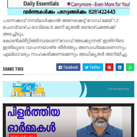
പടന്നക്കാട് നമ്പ്യാർക്കാൽ അണക്കെട്ട് റോഡ് മേയ് 12
ചൊവ്വാഴ്ച രാവിലെ 8 മണി മുതൽ രണ്ടാഴ്ചത്തേക്ക്
അടച്ചിടും.
കോൺക്രീറ്റിങ്ങിനായാണ് റോഡ് അടക്കുന്നത്. ഇതിനിടെ
ഇതിലൂടെ വാഹനയാത്ര തീർത്തും അസാധ്യമാണെന്നും
എല്ലാവരും സഹകരിക്കണമെന്നും അധികൃതർ അറിയിച്ചു.
Facebook
Twitter
SHARE THIS
NEWS FEATURES