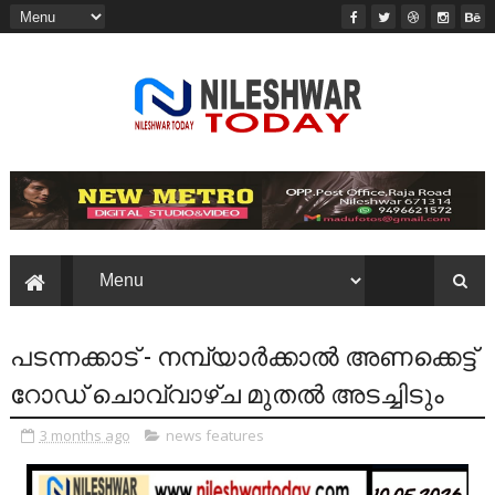
പടന്നക്കാട് - നമ്പ്യാർക്കാൽ അണക്കെട്ട്
റോഡ് ചൊവ്വാഴ്ച മുതൽ അടച്ചിടും
3 months ago
news features