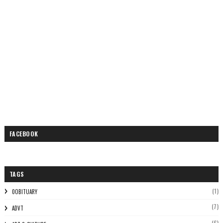
FACEBOOK
TAGS
(1)
0OBITUARY
(7)
ADVT
(6)