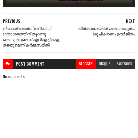
PREVIOUS
NEXT
നീലേശ്വരത്തെ 'മൺപാത'
തീർത്ഥങ്കരയിൽ മഴക്കാലപൂർവ
ഗതാഗതത്തിന് തുറന്നു
ശുചീകരണം ഊർജിതം
കൊടുക്കുമെന്ന് എൻഎച്ച് ഐ,
തടയുമെന്ന് കർമ്മസമിതി
POST
COMMENT
BLOGGER
DISQUS
FACEBOOK
No comments