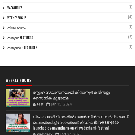
(1)
VACCANCIES
(4)
WEEKLY FOCUS
(1)
നീലേശ്വരം
(2)
ന്യൂസ് FEATURES
(1)
ന്യൂസ്ഡ് FEATURES
WEEKLY FOCUS
സ്നേഹ സ്വാന്തനമായി കിനാനൂർ കരിന്തളം
സൈനിക കൂട്ടായ്മ
test
Jan 15, 2024
വിജയ ദശമി ദിനത്തില്‍ നയന്‍സിന്‍റെ 'സര്‍പ്രൈസ്';
കൈയ്യടിച്ച് സോഷ്യല്‍ മീഡിയ daily-wear-pads-
launched-by-nayanthara-on-vijayadashami-festival
webdesk
Oct 24, 2023