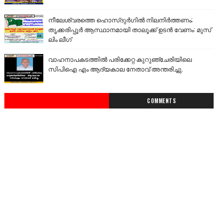
നീലേശ്വരത്തെ ഹൊസ്ദുർഗിൽ നിലനിർത്തണം;
തൃക്കരിപ്പൂർ ആസ്ഥാനമായി താലൂക്ക് ഉടൻ വേണം: മുസ്
ലിം ലീഗ്
വാഹനാപകടത്തിൽ പരിക്കേറ്റ കുറുഞ്ചേരിയിലെ
സിപിഐ എം ആദ്യകാല നേതാവ് അന്തരിച്ചു.
COMMENTS