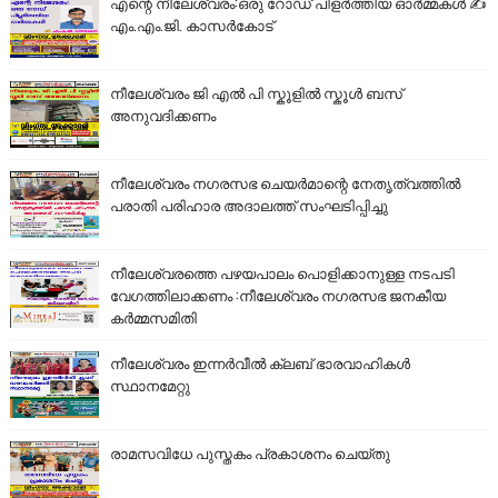
എന്റെ നീലേശ്വരം:ഒരു റോഡ് പിളർത്തിയ ഓർമ്മകൾ ✍️
എം.എം.ജി. കാസർകോട്
നീലേശ്വരം ജി എൽ പി സ്കൂളിൽ സ്കൂൾ ബസ്
അനുവദിക്കണം
നീലേശ്വരം നഗരസഭ ചെയർമാന്റെ നേതൃത്വത്തിൽ
പരാതി പരിഹാര അദാലത്ത് സംഘടിപ്പിച്ചു
നീലേശ്വരത്തെ പഴയപാലം പൊളിക്കാനുള്ള നടപടി
വേഗത്തിലാക്കണം :നീലേശ്വരം നഗരസഭ ജനകീയ
കർമ്മസമിതി
നീലേശ്വരം ഇന്നർവീൽ ക്ലബ് ഭാരവാഹികൾ
സ്ഥാനമേറ്റു
രാമസവിധേ പുസ്തകം പ്രകാശനം ചെയ്തു