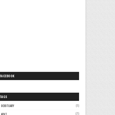
FACEBOOK
TAGS
(1)
0OBITUARY
(7)
ADVT