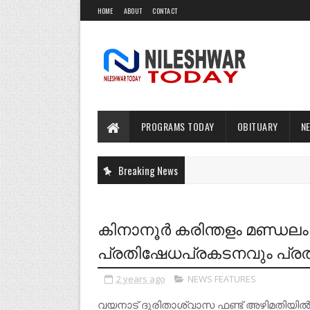
HOME
ABOUT
CONTACT
PROGRAMS TODAY
OBITUARY
N
Breaking News
കിനാനൂർ കരിന്തളം മണ്ഡലം
പ്രതിഷേധപ്രകടനവും പ്ര
2 years ago
NEWS FEATURES
വയനാട് ദുരിതാശ്വാസ ഫണ്ട് അഴിമതിയിൽ പ