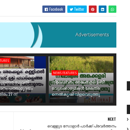
Facebook
Twitter
ATURES
രം അങ്കക്കളരി
NEWS FEATURES
ാൽ വീട് തറവാട് ശ്രീ
ുളങ്ങര ഭഗവതി
നീലേശ്വരം അങ്കക്കളരി ശ്രീ
ാനം പത്താമുദയം
വേട്ടക്കൊരുമകൻ ക്ഷേത്ര
ിരം 27 ന്
നെൽകൃഷി വിളവെടുത്തു
NEXT
വെള്ളുട സോളാര്‍ പാർക്ക് പ്രവര്‍ത്തനം