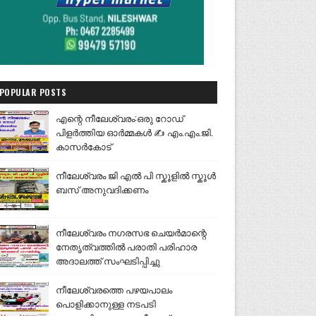
POPULAR POSTS
എന്റെ നീലേശ്വരം:ഒരു റോഡ്
പിളർത്തിയ ഓർമ്മകൾ ✍️ എം.എം.ജി.
കാസർകോട്
നീലേശ്വരം ജി എൽ പി സ്കൂളിൽ സ്കൂൾ
ബസ് അനുവദിക്കണം
നീലേശ്വരം നഗരസഭ ചെയർമാന്റെ
നേതൃത്വത്തിൽ പരാതി പരിഹാര
അദാലത്ത് സംഘടിപ്പിച്ചു
നീലേശ്വരത്തെ പഴയപാലം
പൊളിക്കാനുള്ള നടപടി