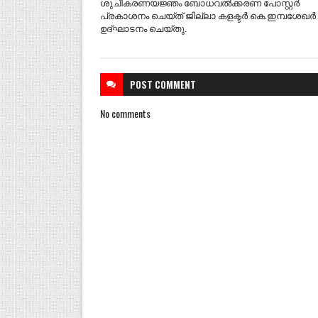
ശുചീകരണയജ്ഞം ബോധവൽക്കരണ പോസ്റ്റർ
പ്രകാശനം ചെയ്ത് ജില്ലാ കളക്ടർ കെ.ഇമ്പശേഖർ
ഉദ്ഘാടനം ചെയ്തു.
POST
COMMENT
No comments