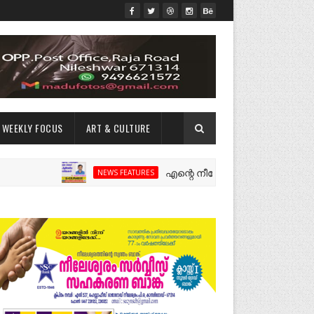
WEEKLY FOCUS
ART & CULTURE
എന്റെ നീലേശ്വരം:ഒരു റോഡ് പിളർത്തിയ
NEWS FEATURES