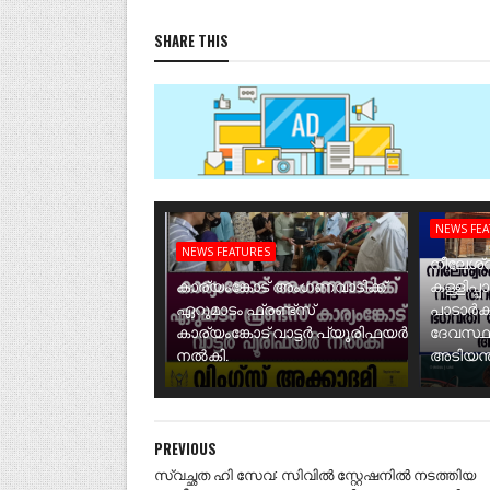
SHARE THIS
NEWS FE
NEWS FEATURES
നീലേശ്വ
കാര്യംങ്കോട് അംഗണവാടിക്ക്
കള്ളിപ്പ
ഏറുമാടം ഫ്രണ്ട്സ്
പാടാർക
കാര്യംങ്കോട് വാട്ടർ പ്യൂരിഫയർ
ദേവസ്ഥ
നൽകി.
അടിയന്ത
PREVIOUS
സ്വച്ഛത ഹി സേവ: സിവിൽ സ്റ്റേഷനിൽ നടത്തിയ