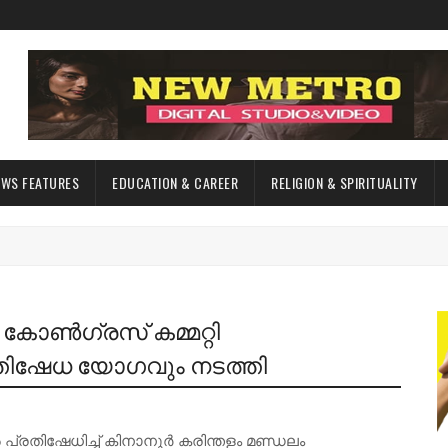
EWS FEATURES
EDUCATION & CAREER
RELIGION & SPIRITUALITY
 കോൺഗ്രസ് കമ്മറ്റി
തിഷേധ യോഗവും നടത്തി
്രതിഷേധിച്ച് കിനാനൂർ കരിന്തളം മണ്ഡലം