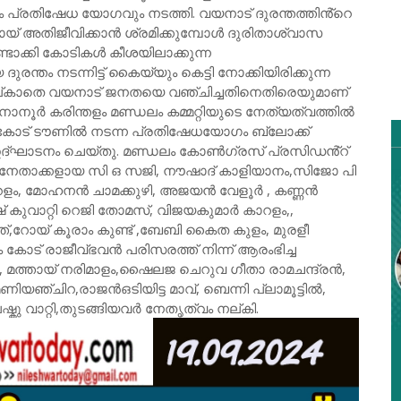
 പ്രതിഷേധ യോഗവും നടത്തി. വയനാട് ദുരന്തത്തിൻ്റെ
ടായ് അതിജീവിക്കാൻ ശ്രമിക്കുമ്പോൾ ദുരിതാശ്വാസ
ണ്ടാക്കി കോടികൾ കീശയിലാക്കുന്ന
്തം നടന്നിട്ട് കൈയ്യും കെട്ടി നോക്കിയിരിക്കുന്ന
്കാതെ വയനാട് ജനതയെ വഞ്ചിച്ചതിനെതിരെയുമാണ്
നൂർ കരിന്തളം മണ്ഡലം കമ്മറ്റിയുടെ നേത്യത്വത്തിൽ
കോട് ടൗണിൽ നടന്ന പ്രതിഷേധയോഗം ബ്ലോക്ക്
ദ്ഘാടനം ചെയ്തു. മണ്ഡലം കോൺഗ്രസ് പ്രസിഡൻ്റ്
നേതാക്കളായ സി ഒ സജി, നൗഷാദ് കാളിയാനം,സിജോ പി
റളം, മോഹനൻ ചാമക്കുഴി, അജയൻ വേളൂർ , കണ്ണൻ
 കുവാറ്റി റെജി തോമസ്, വിജയകുമാർ കാറളം,,
്,റോയ് കൂരാം കുണ്ട് ,ബേബി കൈത കുളം, മുരളീ
കോട് രാജീവ്ഭവൻ പരിസരത്ത് നിന്ന് ആരംഭിച്ച
ി, മത്തായ് നരിമാളം,ഷൈലജ ചെറുവ ഗീതാ രാമചന്ദ്രൻ,
 മണിയഞ്ചിറ,രാജൻഒടിയിട്ട മാവ്, ബെന്നി പ്ലാമൂട്ടിൽ,
ഷ്കു വാറ്റി,തുടങ്ങിയവർ നേതൃത്വം നല്കി.