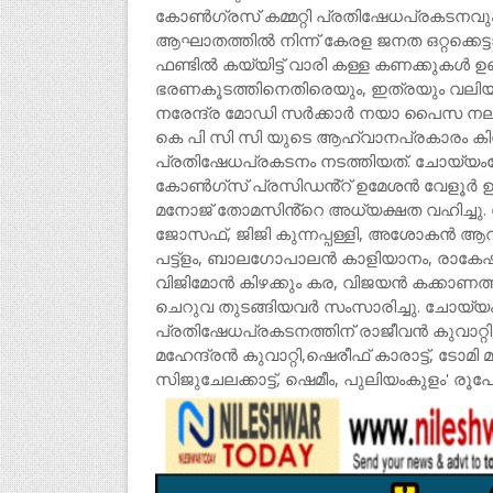
കോൺഗ്രസ് കമ്മറ്റി പ്രതിഷേധപ്രകടനവും
ആഘാതത്തിൽ നിന്ന് കേരള ജനത ഒറ്റക്കെട്
ഫണ്ടിൽ കയ്യിട്ട് വാരി കള്ള കണക്കുകൾ ഉ
ഭരണകൂടത്തിനെതിരെയും, ഇത്രയും വലിയ ദുരന
നരേന്ദ്ര മോഡി സർക്കാർ നയാ പൈസ നല
കെ പി സി സി യുടെ ആഹ്വാനപ്രകാരം കിനാ
പ്രതിഷേധപ്രകടനം നടത്തിയത്. ചോയ്യം
കോൺഗ്സ് പ്രസിഡൻ്റ് ഉമേശൻ വേളൂർ ഉ
മനോജ് തോമസിൻ്റെ അധ്യക്ഷത വഹിച്ചു. 
ജോസഫ്, ജിജി കുന്നപ്പള്ളി, അശോകൻ ആ
പട്ട്ളം, ബാലഗോപാലൻ കാളിയാനം, രാകേഷ്
വിജിമോൻ കിഴക്കും കര, വിജയൻ കക്കാണത്ത
ചെറുവ തുടങ്ങിയവർ സംസാരിച്ചു. ചോയ്യം 
പ്രതിഷേധപ്രകടനത്തിന് രാജീവൻ കുവാറ്റ
മഹേന്ദ്രൻ കുവാറ്റി,ഷെരീഫ് കാരാട്ട്, ടോമി
സിജുചേലക്കാട്ട്, ഷെമീം, പുലിയംകുളം' രൂപേ