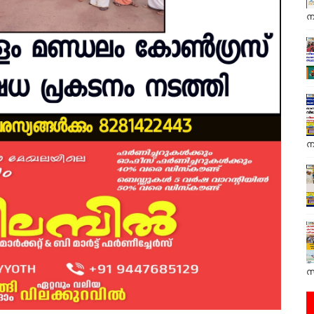
ന
ന
സ