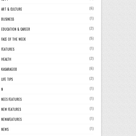
(6)
ART & CULTURE
(1)
BUSINESS
(2)
EDUCATION & CAREER
(5)
FACE OF THE WEEK
(1)
FEATURES
(2)
HEALTH
(6)
KASARAGOD
(2)
LIFE TIPS
(1)
N
(1)
NEES FEATURES
(1)
NEW FEATURES
(1)
NEWAFEATURES
(1)
NEWS