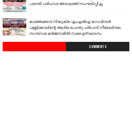
പരാതി പരിഹാര അദാലത്ത് സംഘടിപ്പിച്ചു
കാഞ്ഞങ്ങാട് നിയുക്ത എംഎൽഎ ഗോവിന്ദൻ
പള്ളിക്കാലിന്റെ ആദ്യ പൊതു പരിപാടി നീലേശ്വരം
നഗരസഭ കർമ്മസമിതി സമര ഉദ്ഘാടനം
COMMENTS