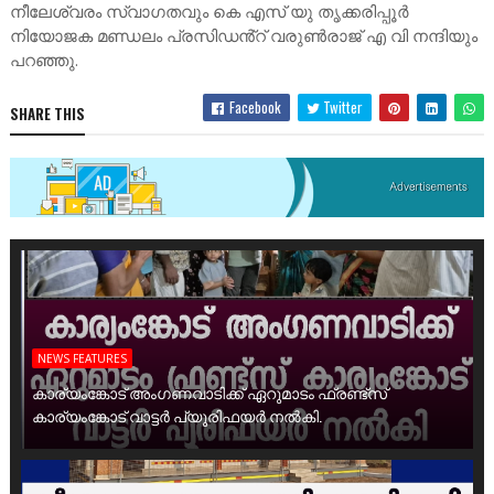
നീലേശ്വരം സ്വാഗതവും കെ എസ് യു തൃക്കരിപ്പൂർ
നിയോജക മണ്ഡലം പ്രസിഡൻ്റ് വരുൺരാജ് എ വി നന്ദിയും
പറഞ്ഞു.
Facebook
Twitter
SHARE THIS
NEWS FEATURES
കാര്യംങ്കോട് അംഗണവാടിക്ക് ഏറുമാടം ഫ്രണ്ട്സ്
കാര്യംങ്കോട് വാട്ടർ പ്യൂരിഫയർ നൽകി.