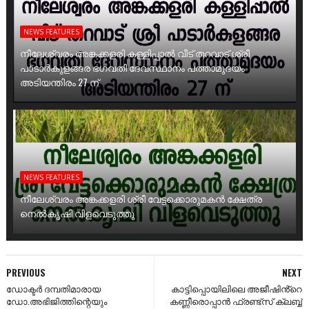
NEWS FEATURES
നീലേശ്വരം അങ്കക്കളരി കള്ളിപ്പാൽ വീട് തറവാട് ശ്രീ
പാടാർകുളങ്ങര ഭഗവതി ദേവസ്ഥാനം പത്താമുദയം
അടിയന്തിരം 27 ന്
NEWS FEATURES
നീലേശ്വരം അങ്കക്കളരി ശ്രീ വേട്ടക്കൊരുമകൻ ക്ഷേത്ര
നെൽകൃഷി വിളവെടുത്തു
PREVIOUS
NEXT
ഡോക്ടർ ദമ്പതിമാരായ
കാട്ടിപ്പൊയിലിലെ അജീഷിൻ്റെ
ഡോ.അഭിജിത്തിന്റെയും
കണ്ണീരൊപ്പാൻ ഫ്രണ്ട്സ് ക്ലബ്ബ്