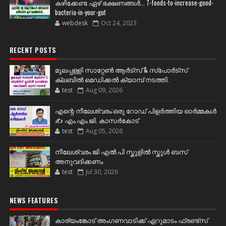
കഴിക്കേണ്ട ഏഴ് ഭക്ഷണങ്ങള്‍... 7-foods-to-increase-good-
bacteria-in-your-gut
webdesk
Oct 24, 2023
RECENT POSTS
മൂലപ്പള്ളി സാറ്റേൺ ആർട്സ് & സ്പോർട്സ്
ക്ലബിൽ മെഡിക്കൽ ക്യാമ്പ് നടത്തി.
test
Aug 09, 2026
എന്റെ നീലേശ്വരം:ഒരു റോഡ് പിളർത്തിയ ഓർമ്മകൾ
✍️ എം.എം.ജി. കാസർകോട്
test
Aug 05, 2026
നീലേശ്വരം ജി എൽ പി സ്കൂളിൽ സ്കൂൾ ബസ്
അനുവദിക്കണം
test
Jul 30, 2026
NEWS FEATURES
കാര്യംങ്കോട് അംഗണവാടിക്ക് ഏറുമാടം ഫ്രണ്ട്സ്