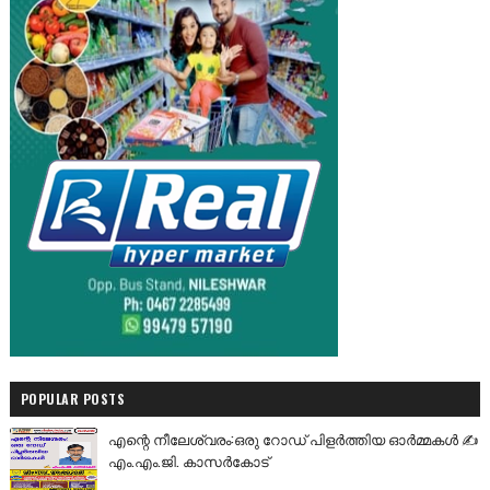
POPULAR POSTS
എന്റെ നീലേശ്വരം:ഒരു റോഡ് പിളർത്തിയ ഓർമ്മകൾ ✍️
എം.എം.ജി. കാസർകോട്