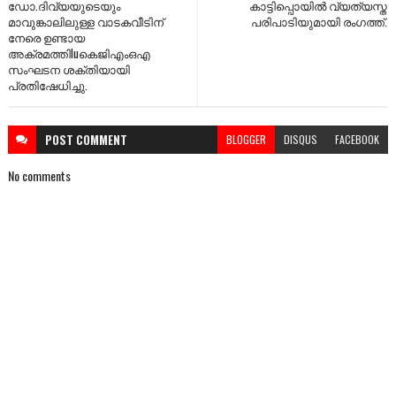
ഡോ.ദിവ്യയുടെയും
കാട്ടിപ്പൊയിൽ വ്യത്യസ്ത
മാവുങ്കാലിലുള്ള വാടകവീടിന്
പരിപാടിയുമായി രംഗത്ത്.
നേരെ ഉണ്ടായ
അക്രമത്തിluകെജിഎംഒഎ
സംഘടന ശക്തിയായി
പ്രതിഷേധിച്ചു.
POST
COMMENT
BLOGGER
DISQUS
FACEBOOK
No comments