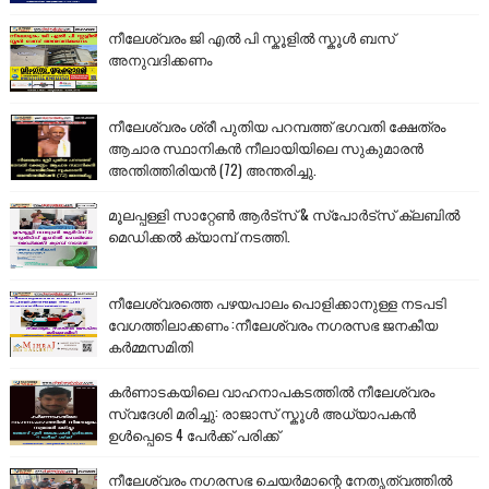
നീലേശ്വരം ജി എൽ പി സ്കൂളിൽ സ്കൂൾ ബസ്
അനുവദിക്കണം
നീലേശ്വരം ശ്രീ പുതിയ പറമ്പത്ത് ഭഗവതി ക്ഷേത്രം
ആചാര സ്ഥാനികൻ നീലായിയിലെ സുകുമാരൻ
അന്തിത്തിരിയൻ (72) അന്തരിച്ചു.
മൂലപ്പള്ളി സാറ്റേൺ ആർട്സ് & സ്പോർട്സ് ക്ലബിൽ
മെഡിക്കൽ ക്യാമ്പ് നടത്തി.
നീലേശ്വരത്തെ പഴയപാലം പൊളിക്കാനുള്ള നടപടി
വേഗത്തിലാക്കണം :നീലേശ്വരം നഗരസഭ ജനകീയ
കർമ്മസമിതി
കർണാടകയിലെ വാഹനാപകടത്തിൽ നീലേശ്വരം
സ്വദേശി മരിച്ചു: രാജാസ് സ്കൂൾ അധ്യാപകൻ
ഉൾപ്പെടെ 4 പേർക്ക് പരിക്ക്
നീലേശ്വരം നഗരസഭ ചെയർമാന്റെ നേതൃത്വത്തിൽ