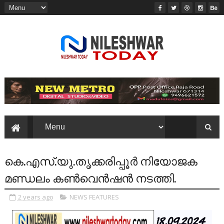
കെ.എസ്.യു.തൃക്കരിപ്പൂർ നിയോജക
മണ്ഡലം കൺവെൻഷൻ നടത്തി.
2 years ago
NEWS FEATURES