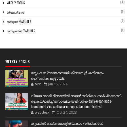
(4)
WEEKLY FOCUS
(1)
നീലേശ്വരം
(2)
ന്യൂസ് FEATURES
(1)
ന്യൂസ്ഡ് FEATURES
WEEKLY FOCUS
സ്നേഹ സ്വാന്തനമായി കിനാനൂർ കരിന്തളം
സൈനിക കൂട്ടായ്മ
test
Jan 15, 2024
വിജയ ദശമി ദിനത്തില്‍ നയന്‍സിന്‍റെ 'സര്‍പ്രൈസ്';
കൈയ്യടിച്ച് സോഷ്യല്‍ മീഡിയ daily-wear-pads-
launched-by-nayanthara-on-vijayadashami-festival
webdesk
Oct 24, 2023
കുടലിൽ നല്ല ബാക്ടീരിയകൾ വര്‍ധിക്കാന്‍