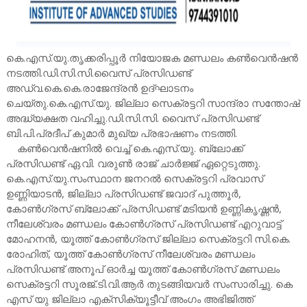
കെ.എസ്.യു.തൃക്കരിപ്പൂർ നിയോജക മണ്ഡലം കൺവെൻഷൻ
നടത്തി.ഡി.സി.സി.വൈസ് പ്രസിഡണ്ട്
അഡ്വ.കെ.കെ.രാജേന്ദ്രൻ ഉദ്ഘാടനം
ചെയ്തു.കെ.എസ്.യു. ജില്ലാ സെക്രട്ടറി സാന്ദ്രാ സന്തോഷ്
അദ്ധ്യക്ഷത വഹിച്ചു.ഡി.സി.സി. വൈസ് പ്രസിഡണ്ട്
ബി.പി.പ്രദീപ് കുമാർ മുഖ്യ പ്രഭാഷണം നടത്തി.
കൺവെൻഷനിൽ വെച്ച് കെ.എസ്.യു. ബ്ലോക്ക്
പ്രസിഡണ്ട് ഏ.വി. വരുൺ രാജ് ചാർജ്ജ് ഏറ്റെടുത്തു.
കെ.എസ്.യു.സംസ്ഥാന ജനറൽ സെക്രട്ടറി പ്രവാസ്
ഉണ്ണിയാടൻ, ജില്ലാ പ്രസിഡണ്ട് ജവാദ് പുത്തൂർ,
കോൺഗ്രസ് ബ്ലോക്ക് പ്രസിഡണ്ട് മടിയൻ ഉണ്ണികൃഷ്ണൻ,
നീലേശ്വരം മണ്ഡലം കോൺഗ്രസ് പ്രസിഡണ്ട് എറുവാട്ട്
മോഹനൻ, യൂത്ത് കോൺഗ്രസ് ജില്ലാ സെക്രട്ടറി സി.കെ.
രോഹിത്, യൂത്ത് കോൺഗ്രസ് നീലേശ്വരം മണ്ഡലം
പ്രസിഡണ്ട് അനൂപ് ഓർച്ച യൂത്ത് കോൺഗ്രസ് മണ്ഡലം
സെക്രട്ടറി സൂരജ്.ടി.വി.ആർ തുടങ്ങിയവർ സംസാരിച്ചു. കെ
എസ് യു ജില്ലാ എക്സിക്യൂട്ടീവ് അംഗം അഭിജിത്ത്