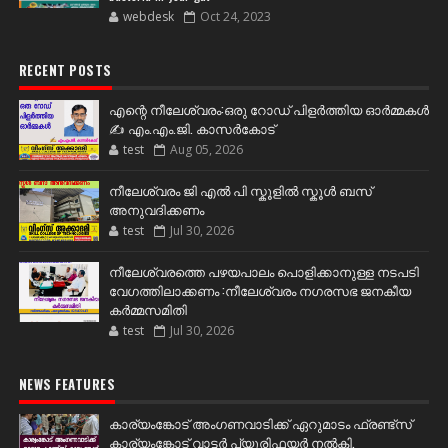
webdesk
Oct 24, 2023
RECENT POSTS
എന്റെ നീലേശ്വരം:ഒരു റോഡ് പിളർത്തിയ ഓർമ്മകൾ
✍️ എം.എം.ജി. കാസർകോട്
test
Aug 05, 2026
നീലേശ്വരം ജി എൽ പി സ്കൂളിൽ സ്കൂൾ ബസ്
അനുവദിക്കണം
test
Jul 30, 2026
നീലേശ്വരത്തെ പഴയപാലം പൊളിക്കാനുള്ള നടപടി
വേഗത്തിലാക്കണം :നീലേശ്വരം നഗരസഭ ജനകീയ
കർമ്മസമിതി
test
Jul 30, 2026
NEWS FEATURES
കാര്യംങ്കോട് അംഗണവാടിക്ക് ഏറുമാടം ഫ്രണ്ട്സ്
കാര്യംങ്കോട് വാട്ടർ പ്യൂരിഫയർ നൽകി.