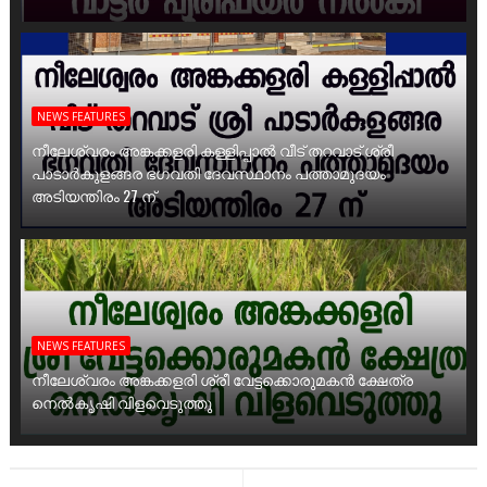
NEWS FEATURES
നീലേശ്വരം അങ്കക്കളരി കള്ളിപ്പാൽ വീട് തറവാട് ശ്രീ
പാടാർകുളങ്ങര ഭഗവതി ദേവസ്ഥാനം പത്താമുദയം
അടിയന്തിരം 27 ന്
NEWS FEATURES
നീലേശ്വരം അങ്കക്കളരി ശ്രീ വേട്ടക്കൊരുമകൻ ക്ഷേത്ര
നെൽകൃഷി വിളവെടുത്തു