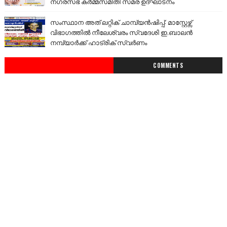
നഗരസഭ കർമ്മസമിതി സമര ഉദ്ഘാടനം
സംസ്ഥാന അത് ലറ്റിക് ചാമ്പ്യൻഷിപ്പ്: മാസ്റ്റേഴ്സ്
വിഭാഗത്തിൽ നീലേശ്വരം സ്വദേശി ഇ.ബാലൻ
നമ്പ്യാർക്ക് ഹാട്രിക് സ്വർണം
COMMENTS