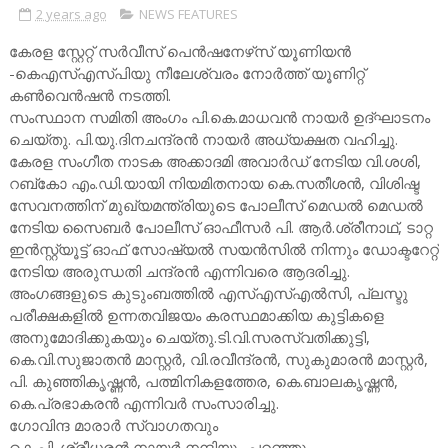
2 years ago
NEWS FEATURES
കേരള സ്റ്റേറ്റ് സര്‍വീസ് പെന്‍ഷനേഴ്‌സ് യൂണിയന്‍
-കെഎസ്എസ്പിയു നീലേശ്വരം നോര്‍ത്ത് യൂണിറ്റ്
കണ്‍വെന്‍ഷന്‍ നടത്തി.
സംസ്ഥാന സമിതി അംഗം പി.കെ.മാധവന്‍ നായര്‍ ഉദ്ഘാടനം
ചെയ്തു. പി.യു.ദിനചന്ദ്രൻ നായർ അധ്യക്ഷത വഹിച്ചു.
കേരള സംഗീത നാടക അക്കാദമി അവാര്‍ഡ് നേടിയ വി.ശശി,
റബ്‌കോ എം.ഡി.യായി നിയമിതനായ കെ.സതീശന്‍, വിശിഷ്ട
സേവനത്തിന് മുഖ്യമന്ത്രിയുടെ പോലീസ് മെഡൽ മെഡല്‍
നേടിയ സൈബര്‍ പോലീസ് ഓഫീസര്‍ പി. ആർ.ശ്രീനാഥ്, ടാറ്റ
ഇന്‍സ്റ്റ്യൂട്ട് ഓഫ് സോഷ്യല്‍ സയന്‍സില്‍ നിന്നും ഡോക്ടറേറ്റ്
നേടിയ അരുന്ധതി ചന്ദ്രന്‍ എന്നിവരെ ആദരിച്ചു.
അംഗങ്ങളുടെ കുടുംബത്തില്‍ എസ്എസ്എല്‍സി, പ്ലസ്ടു
പരീക്ഷകളില്‍ ഉന്നതവിജയം കരസ്ഥമാക്കിയ കുട്ടികളെ
അനുമോദിക്കുകയും ചെയ്തു.ടി.വി.സരസ്വതിക്കുട്ടി,
കെ.വി.സുജാതന്‍ മാസ്റ്റര്‍, വി.രവീന്ദ്രന്‍, സുകുമാരന്‍ മാസ്റ്റര്‍,
പി. കുഞ്ഞികൃഷ്ണന്‍, പത്മിനികളത്തേര, കെ.ബാലകൃഷ്ണന്‍,
കെ.പ്രഭാകരന്‍ എന്നിവര്‍ സംസാരിച്ചു.
ഗോവിന്ദ മാരാര്‍ സ്വാഗതവും
കെ.പി. ശ്രീധരന്‍ നായര്‍ നന്ദിയും പറഞ്ഞു.