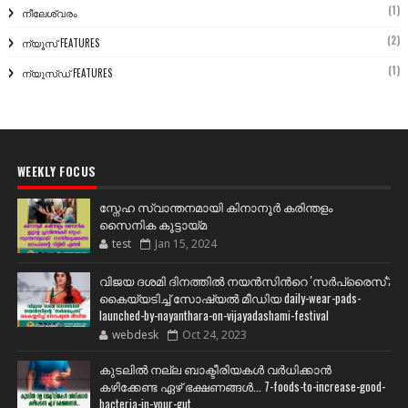
(1)
നീലേശ്വരം
(2)
ന്യൂസ് FEATURES
(1)
ന്യൂസ്ഡ് FEATURES
WEEKLY FOCUS
സ്നേഹ സ്വാന്തനമായി കിനാനൂർ കരിന്തളം
സൈനിക കൂട്ടായ്മ
test
Jan 15, 2024
വിജയ ദശമി ദിനത്തില്‍ നയന്‍സിന്‍റെ 'സര്‍പ്രൈസ്';
കൈയ്യടിച്ച് സോഷ്യല്‍ മീഡിയ daily-wear-pads-
launched-by-nayanthara-on-vijayadashami-festival
webdesk
Oct 24, 2023
കുടലിൽ നല്ല ബാക്ടീരിയകൾ വര്‍ധിക്കാന്‍
കഴിക്കേണ്ട ഏഴ് ഭക്ഷണങ്ങള്‍... 7-foods-to-increase-good-
bacteria-in-your-gut