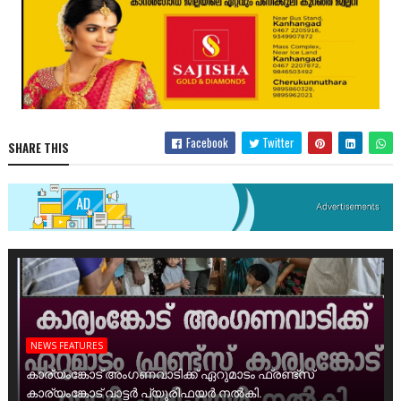
Facebook
Twitter
SHARE THIS
NEWS FEATURES
കാര്യംങ്കോട് അംഗണവാടിക്ക് ഏറുമാടം ഫ്രണ്ട്സ്
കാര്യംങ്കോട് വാട്ടർ പ്യൂരിഫയർ നൽകി.