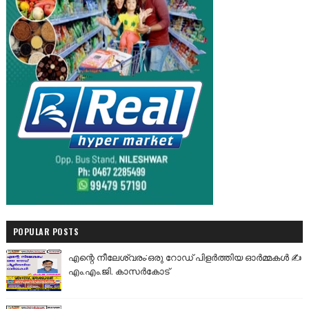
POPULAR POSTS
എന്റെ നീലേശ്വരം:ഒരു റോഡ് പിളർത്തിയ ഓർമ്മകൾ ✍️
എം.എം.ജി. കാസർകോട്