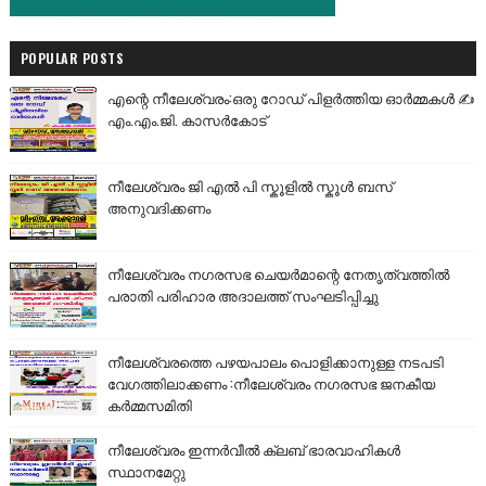
POPULAR POSTS
എന്റെ നീലേശ്വരം:ഒരു റോഡ് പിളർത്തിയ ഓർമ്മകൾ ✍️
എം.എം.ജി. കാസർകോട്
നീലേശ്വരം ജി എൽ പി സ്കൂളിൽ സ്കൂൾ ബസ്
അനുവദിക്കണം
നീലേശ്വരം നഗരസഭ ചെയർമാന്റെ നേതൃത്വത്തിൽ
പരാതി പരിഹാര അദാലത്ത് സംഘടിപ്പിച്ചു
നീലേശ്വരത്തെ പഴയപാലം പൊളിക്കാനുള്ള നടപടി
വേഗത്തിലാക്കണം :നീലേശ്വരം നഗരസഭ ജനകീയ
കർമ്മസമിതി
നീലേശ്വരം ഇന്നർവീൽ ക്ലബ് ഭാരവാഹികൾ
സ്ഥാനമേറ്റു