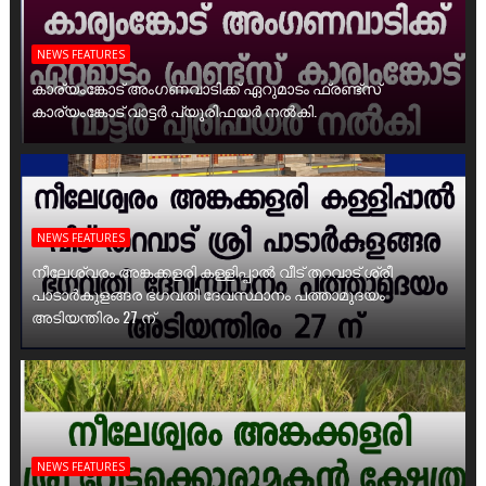
NEWS FEATURES
കാര്യംങ്കോട് അംഗണവാടിക്ക് ഏറുമാടം ഫ്രണ്ട്സ്
കാര്യംങ്കോട് വാട്ടർ പ്യൂരിഫയർ നൽകി.
NEWS FEATURES
നീലേശ്വരം അങ്കക്കളരി കള്ളിപ്പാൽ വീട് തറവാട് ശ്രീ
പാടാർകുളങ്ങര ഭഗവതി ദേവസ്ഥാനം പത്താമുദയം
അടിയന്തിരം 27 ന്
NEWS FEATURES