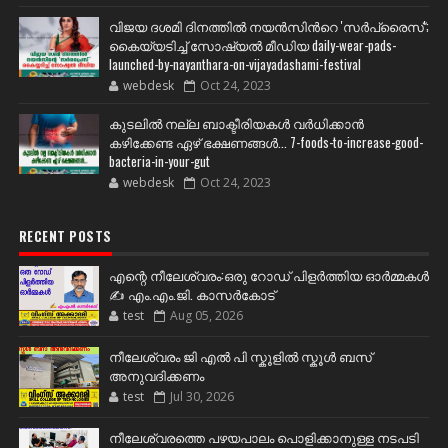
വിജയ ദശമി ദിനത്തില്‍ നയന്‍സിന്‍റെ 'സര്‍പ്രൈസ്';
കൈയ്യടിച്ച് സോഷ്യല്‍ മീഡിയ daily-wear-pads-
launched-by-nayanthara-on-vijayadashami-festival
webdesk
Oct 24, 2023
കുടലിൽ നല്ല ബാക്ടീരിയകൾ വര്‍ധിക്കാന്‍
കഴിക്കേണ്ട ഏഴ് ഭക്ഷണങ്ങള്‍... 7-foods-to-increase-good-
bacteria-in-your-gut
webdesk
Oct 24, 2023
RECENT POSTS
എന്റെ നീലേശ്വരം:ഒരു റോഡ് പിളർത്തിയ ഓർമ്മകൾ
✍️ എം.എം.ജി. കാസർകോട്
test
Aug 05, 2026
നീലേശ്വരം ജി എൽ പി സ്കൂളിൽ സ്കൂൾ ബസ്
അനുവദിക്കണം
test
Jul 30, 2026
നീലേശ്വരത്തെ പഴയപാലം പൊളിക്കാനുള്ള നടപടി