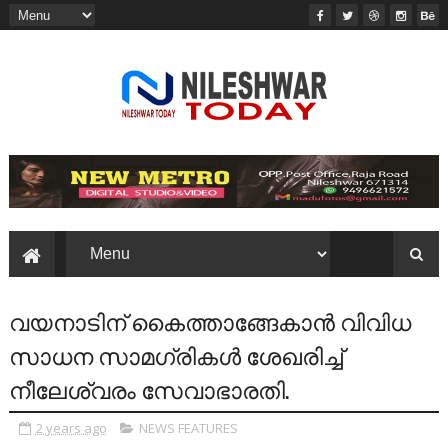
വയനാടിന് കൈത്താങ്ങേകാൻ വിവിധ
സാധന സാമഗ്രികൾ ശേഖരിച്ച്
നീലേശ്വരം സേവാഭാരതി.
2 years ago
NEWS FEATURES