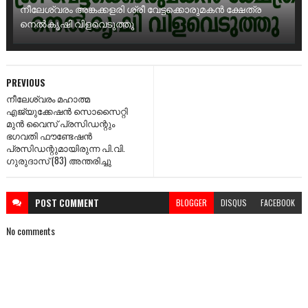
നീലേശ്വരം അങ്കക്കളരി ശ്രീ വേട്ടക്കൊരുമകൻ ക്ഷേത്ര
നെൽകൃഷി വിളവെടുത്തു
PREVIOUS
നീലേശ്വരം മഹാത്മ
എജ്യുക്കേഷൻ സൊസൈറ്റി
മുൻ വൈസ് പ്രസിഡന്റും
ഭഗവതി ഫൗണ്ടേഷൻ
പ്രസിഡന്റുമായിരുന്ന പി.വി.
ഗുരുദാസ് (83) അന്തരിച്ചു
POST
COMMENT
BLOGGER
DISQUS
FACEBOOK
No comments