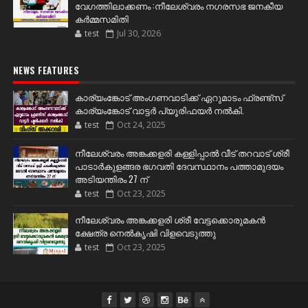
വേഗത്തിലാക്കണം :നീലേശ്വരം നഗരസഭ ജനകീയ
കർമ്മസമിതി
test
Jul 30, 2026
NEWS FEATURES
കാര്യംങ്കോട് അംഗണവാടിക്ക് ഏറുമാടം ഫ്രണ്ട്സ്
കാര്യംങ്കോട് വാട്ടർ പ്യൂരിഫയർ നൽകി.
test
Oct 24, 2025
നീലേശ്വരം അങ്കക്കളരി കള്ളിപ്പാൽ വീട് തറവാട് ശ്രീ
പാടാർകുളങ്ങര ഭഗവതി ദേവസ്ഥാനം പത്താമുദയം
അടിയന്തിരം 27 ന്
test
Oct 23, 2025
നീലേശ്വരം അങ്കക്കളരി ശ്രീ വേട്ടക്കൊരുമകൻ
ക്ഷേത്ര നെൽകൃഷി വിളവെടുത്തു
test
Oct 23, 2025