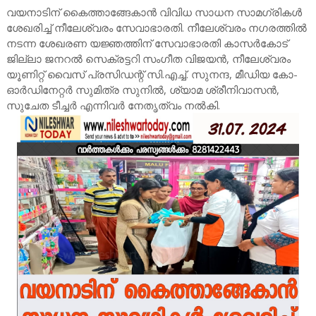
വയനാടിന് കൈത്താങ്ങേകാൻ വിവിധ സാധന സാമഗ്രികൾ
ശേഖരിച്ച് നീലേശ്വരം സേവാഭാരതി. നീലേശ്വരം നഗരത്തിൽ
നടന്ന ശേഖരണ യജ്ഞത്തിന് സേവാഭാരതി കാസർകോട്
ജില്ലാ ജനറൽ സെക്രട്ടറി സംഗീത വിജയൻ, നീലേശ്വരം
യൂണിറ്റ് വൈസ് പ്രസിഡന്റ് സി.എച്ച്. സുനന്ദ, മീഡിയ കോ-
ഓർഡിനേറ്റർ സുമിത്ര സുനിൽ, ശ്യാമ ശ്രീനിവാസൻ,
സുചേത ടീച്ചർ എന്നിവർ നേതൃത്വം നൽകി.