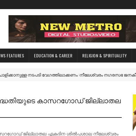
EWS FEATURES
EDUCATION & CAREER
RELIGION & SPIRITUALITY
നുള്ള നടപടി വേഗത്തിലാക്കണം :നീലേശ്വരം നഗരസഭ ജനകീയ കർമ്
്റ് പദ്ധതിയുടെ കാസറഗോഡ് ജില്ലാതല
ുടെ കാസറഗോഡ് ജില്ലാതല ഏകദിന ശിൽപശാല നീലേശ്വരം