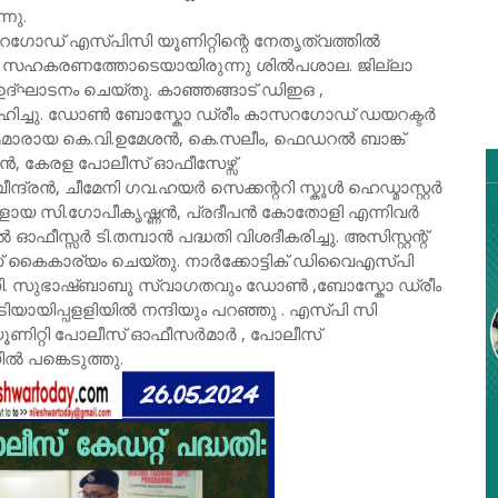
നു.
സറഗോഡ് എസ്പിസി യൂണിറ്റിന്റെ നേതൃത്വത്തിൽ
സഹകരണത്തോടെയായിരുന്നു ശിൽപശാല. ജില്ലാ
്ഘാടനം ചെയ്തു. കാഞ്ഞങ്ങാട് ഡിഇഒ ,
ഹിച്ചു. ഡോൺ ബോസ്കോ ഡ്രീം കാസറഗോഡ് ഡയറക്ടർ
ഐമാരായ കെ.വി.ഉമേശൻ, കെ.സലീം, ഫെഡറൽ ബാങ്ക്
്ണൻ, കേരള പോലീസ് ഓഫീസേഴ്സ്
്രൻ, ചീമേനി ഗവ.ഹയർ സെക്കന്ററി സ്കൂൾ ഹെഡ്മാസ്റ്റർ
്ങളായ സി.ഗോപീകൃഷ്ണൻ, പ്രദീപൻ കോതോളി എന്നിവർ
ഫീസ്സർ ടി.തമ്പാൻ പദ്ധതി വിശദീകരിച്ചു. അസിസ്റ്റന്റ്
കൈകാര്യം ചെയ്തു. നാർക്കോട്ടിക് ഡിവൈഎസ്പി
 സുഭാഷ്ബാബു സ്വാഗതവും ഡോൺ ,ബോസ്കോ ഡ്രീം
ായിപ്പളളിയിൽ നന്ദിയും പറഞ്ഞു . എസ്പി സി
യൂണിറ്റി പോലീസ് ഓഫീസർമാർ , പോലീസ്
പങ്കെടുത്തു.