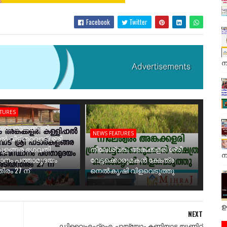
Facebook
Twitter
ന
ATURES
രം അങ്കക്കളരി
NEWS FEATURES
ാൽ വീട് തറവാട് ശ്രീ
ുളങ്ങര ഭഗവതി
നീലേശ്വരം അങ്കക്കളരി ശ്രീ
ന
ാനം പത്താമുദയം
വേട്ടക്കൊരുമകൻ ക്ഷേത്ര
ിരം 27 ന്
നെൽകൃഷി വിളവെടുത്തു
ഉ
NEXT
ഡിവൈഎഫ്ഐ ചായ്യോം കണിയാട യൂണിറ്റ്