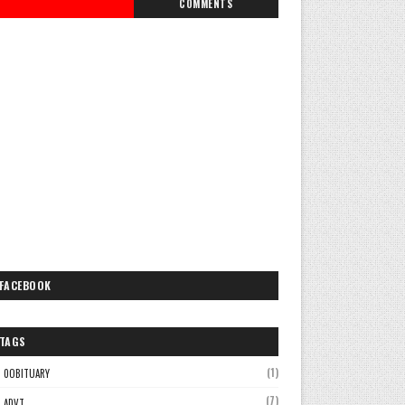
COMMENTS
FACEBOOK
TAGS
(1)
0OBITUARY
(7)
ADVT