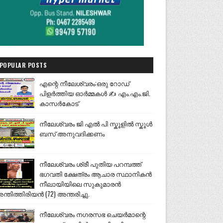
POPULAR POSTS
എന്റെ നീലേശ്വരം:ഒരു റോഡ്
പിളർത്തിയ ഓർമ്മകൾ ✍️ എം.എം.ജി.
കാസർകോട്
നീലേശ്വരം ജി എൽ പി സ്കൂളിൽ സ്കൂൾ
ബസ് അനുവദിക്കണം
നീലേശ്വരം ശ്രീ പുതിയ പറമ്പത്ത്
ഭഗവതി ക്ഷേത്രം ആചാര സ്ഥാനികൻ
നീലായിയിലെ സുകുമാരൻ
ന്തിത്തിരിയൻ (72) അന്തരിച്ചു.
നീലേശ്വരം നഗരസഭ ചെയർമാന്റെ