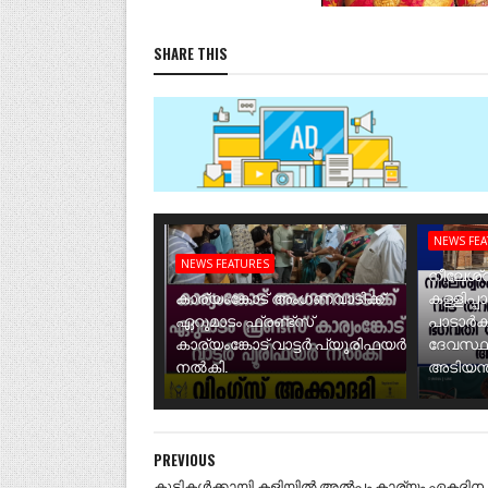
SHARE THIS
NEWS FE
NEWS FEATURES
നീലേശ്വ
കാര്യംങ്കോട് അംഗണവാടിക്ക്
കള്ളിപ്പ
ഏറുമാടം ഫ്രണ്ട്സ്
പാടാർക
കാര്യംങ്കോട് വാട്ടർ പ്യൂരിഫയർ
ദേവസ്ഥ
നൽകി.
അടിയന്ത
PREVIOUS
കുട്ടികൾക്കായി കളിയിൽ അൽപം കാര്യം ഏകദിന