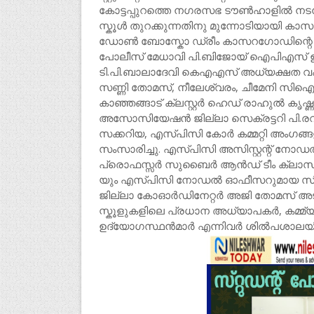
കോട്ടപ്പുറത്തെ നഗരസഭ ടൗൺഹാളിൽ നടന്
സ്കൂൾ തുറക്കുന്നതിനു മുന്നോടിയായി കാ
ഡോൺ ബോസ്കോ ഡ്രീം കാസറഗോഡിന്റെ 
പോലീസ് മേധാവി പി.ബിജോയ് ഐപിഎസ് ഉദ
ടി.പി.ബാലാദേവി കെഎഎസ് അധ്യക്ഷത വ
സണ്ണി തോമസ്, നീലേശ്വരം, ചീമേനി സി
കാഞ്ഞങ്ങാട് ക്ലസ്റ്റർ ഹെഡ് രാഹുൽ കൃഷ
അസോസിയേഷൻ ജില്ലാ സെക്രട്ടറി പി.രവീന്ദ
സക്കറിയ, എസ്പിസി കോർ കമ്മറ്റി അംഗങ
സംസാരിച്ചു. എസ്പിസി അസിസ്റ്റന്റ് നോഡൽ ഓ
പ്രൊഫസ്സർ സുബൈർ ആൻഡ് ടീം ക്ലാസ് 
യും എസ്പിസി നോഡൽ ഓഫീസറുമായ സി.
ജില്ലാ കോഓർഡിനേറ്റർ അജി തോമസ് അടിയ
സ്കൂളുകളിലെ പ്രധാന അധ്യാപകർ, കമ്മ്
ഉദ്യോഗസ്ഥൻമാർ എന്നിവർ ശിൽപശാലയിൽ 