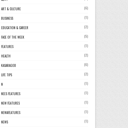
(6)
ART & CULTURE
(1)
BUSINESS
(2)
EDUCATION & CAREER
(5)
FACE OF THE WEEK
(1)
FEATURES
(2)
HEALTH
(6)
KASARAGOD
(2)
LIFE TIPS
(1)
N
(1)
NEES FEATURES
(1)
NEW FEATURES
(1)
NEWAFEATURES
(1)
NEWS