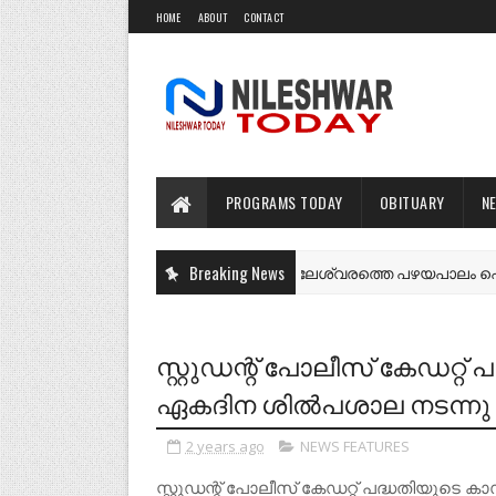
HOME
ABOUT
CONTACT
PROGRAMS TODAY
OBITUARY
N
Breaking News
നീലേശ്വരത്തെ പഴയപാലം പൊളിക്കാ
NEWS FEATURES
സ്റ്റുഡന്റ് പോലീസ് കേഡറ
ഏകദിന ശിൽപശാല നടന്നു
2 years ago
NEWS FEATURES
സ്റ്റുഡന്റ് പോലീസ് കേഡറ്റ് പദ്ധതിയ