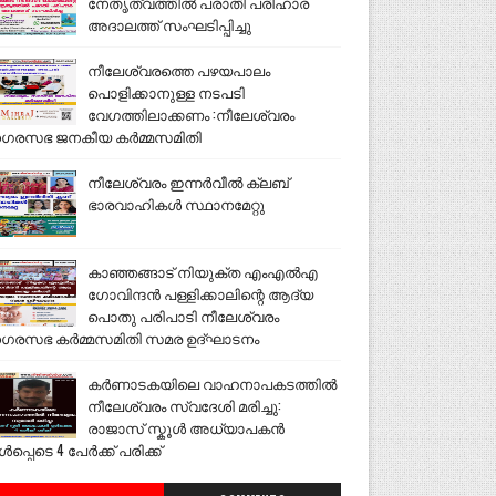
നേതൃത്വത്തിൽ പരാതി പരിഹാര
അദാലത്ത് സംഘടിപ്പിച്ചു
നീലേശ്വരത്തെ പഴയപാലം
പൊളിക്കാനുള്ള നടപടി
വേഗത്തിലാക്കണം :നീലേശ്വരം
ഗരസഭ ജനകീയ കർമ്മസമിതി
നീലേശ്വരം ഇന്നർവീൽ ക്ലബ്
ഭാരവാഹികൾ സ്ഥാനമേറ്റു
കാഞ്ഞങ്ങാട് നിയുക്ത എംഎൽഎ
ഗോവിന്ദൻ പള്ളിക്കാലിന്റെ ആദ്യ
പൊതു പരിപാടി നീലേശ്വരം
ഗരസഭ കർമ്മസമിതി സമര ഉദ്ഘാടനം
കർണാടകയിലെ വാഹനാപകടത്തിൽ
നീലേശ്വരം സ്വദേശി മരിച്ചു:
രാജാസ് സ്കൂൾ അധ്യാപകൻ
ൾപ്പെടെ 4 പേർക്ക് പരിക്ക്