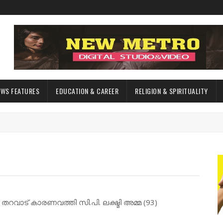
EWS FEATURES
EDUCATION & CAREER
RELIGION & SPIRITUALITY
ട തറവാട് കാരണവത്തി സി.പി. ലക്ഷ്മി അമ്മ (93)