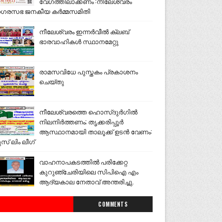
വേഗത്തിലാക്കണം :നീലേശ്വരം
ഗരസഭ ജനകീയ കർമ്മസമിതി
നീലേശ്വരം ഇന്നർവീൽ ക്ലബ്
ഭാരവാഹികൾ സ്ഥാനമേറ്റു
രാമസവിധേ പുസ്തകം പ്രകാശനം
ചെയ്തു
നീലേശ്വരത്തെ ഹൊസ്ദുർഗിൽ
നിലനിർത്തണം; തൃക്കരിപ്പൂർ
ആസ്ഥാനമായി താലൂക്ക് ഉടൻ വേണം:
ുസ് ലിം ലീഗ്
വാഹനാപകടത്തിൽ പരിക്കേറ്റ
കുറുഞ്ചേരിയിലെ സിപിഐ എം
ആദ്യകാല നേതാവ് അന്തരിച്ചു.
COMMENTS