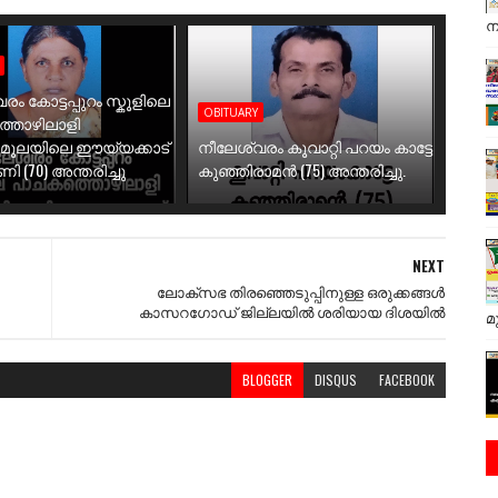
ന
രം കോട്ടപ്പുറം സ്കൂളിലെ
OBITUARY
തൊഴിലാളി
ിമൂലയിലെ ഈയ്യക്കാട്
നീലേശ്വരം കൂവാറ്റി പറയം കാട്ടേ
 (70) അന്തരിച്ചു
കുഞ്ഞിരാമൻ (75) അന്തരിച്ചു.
NEXT
ലോക്‌സഭ തിരഞ്ഞെടുപ്പിനുള്ള ഒരുക്കങ്ങൾ
കാസറഗോഡ് ജില്ലയിൽ ശരിയായ ദിശയിൽ
മ
BLOGGER
DISQUS
FACEBOOK