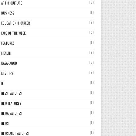
(6)
ART & CULTURE
(1)
BUSINESS
(2)
EDUCATION & CAREER
(5)
FACE OF THE WEEK
(1)
FEATURES
(2)
HEALTH
(6)
KASARAGOD
(2)
LIFE TIPS
(1)
N
(1)
NEES FEATURES
(1)
NEW FEATURES
(1)
NEWAFEATURES
(1)
NEWS
(1)
NEWS AND FEATURES