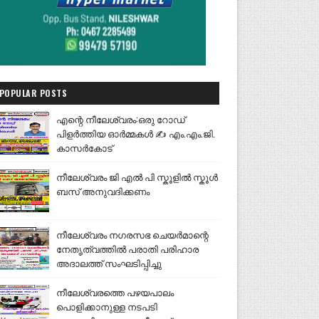
POPULAR POSTS
എന്റെ നീലേശ്വരം:ഒരു റോഡ്
പിളർത്തിയ ഓർമ്മകൾ ✍️ എം.എം.ജി.
കാസർകോട്
നീലേശ്വരം ജി എൽ പി സ്കൂളിൽ സ്കൂൾ
ബസ് അനുവദിക്കണം
നീലേശ്വരം നഗരസഭ ചെയർമാന്റെ
നേതൃത്വത്തിൽ പരാതി പരിഹാര
അദാലത്ത് സംഘടിപ്പിച്ചു
നീലേശ്വരത്തെ പഴയപാലം
പൊളിക്കാനുള്ള നടപടി