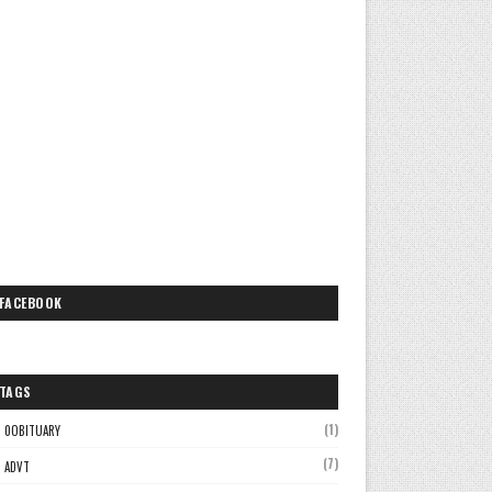
FACEBOOK
TAGS
(1)
0OBITUARY
(7)
ADVT