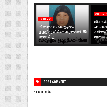
OBITUARY
OBITUARY
നീലേശ്വ
നീലേശ്വരം കോട്ടപ്പുറം
പാചകത്
ഉച്ചൂളികുതിരിലെ കുഞ്ഞാമി (65)
കടിഞ്ഞ
അന്തരിച്ചു.
നാരായണി
POST
COMMENT
No comments