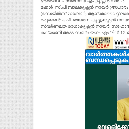
ഭർത്താവ്: പരേതനായ എം.കൃഷ്ണൻ നായർ.
മക്കൾ: സി.പി.ബാലകൃഷ്ണൻ നായർ (അധാരം എ
(സെയിൽസ് മാനേജർ, ആഗ്രോവൈറ്റ് ലാബ്, 
മരുമക്കൾ: ഒ.പി. തങ്കമണി കൃഷ്ണക്കുട്ടൻ
സ്വർണലത രാധാകൃഷ്ണൻ നായർ. സഹോദരങ്ങ
കല്യാണി അമ്മ. സഞ്ചയനം ഏപ്രിൽ 12 വെള്