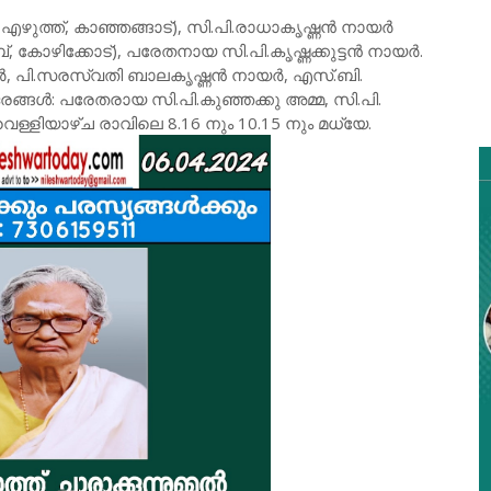
ഴുത്ത്, കാഞ്ഞങ്ങാട്), സി.പി.രാധാകൃഷ്ണൻ നായർ
കോഴിക്കോട്), പരേതനായ സി.പി.കൃഷ്ണക്കുട്ടൻ നായർ.
 നായർ, പി.സരസ്വതി ബാലകൃഷ്ണൻ നായർ, എസ്.ബി.
ൾ: പരേതരായ സി.പി.കുഞ്ഞക്കു അമ്മ, സി.പി.
ളിയാഴ്ച രാവിലെ 8.16 നും 10.15 നും മധ്യേ.