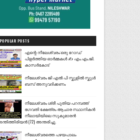
POPULAR POSTS
എന്റെ നീലേശ്വരം:ഒരു റോഡ്
പിളർത്തിയ ഓർമ്മകൾ ✍️ എം.എം.ജി.
കാസർകോട്
നീലേശ്വരം ജി എൽ പി സ്കൂളിൽ സ്കൂൾ
ബസ് അനുവദിക്കണം
നീലേശ്വരം ശ്രീ പുതിയ പറമ്പത്ത്
ഭഗവതി ക്ഷേത്രം ആചാര സ്ഥാനികൻ
നീലായിയിലെ സുകുമാരൻ
ന്തിത്തിരിയൻ (72) അന്തരിച്ചു.
നീലേശ്വരത്തെ പഴയപാലം