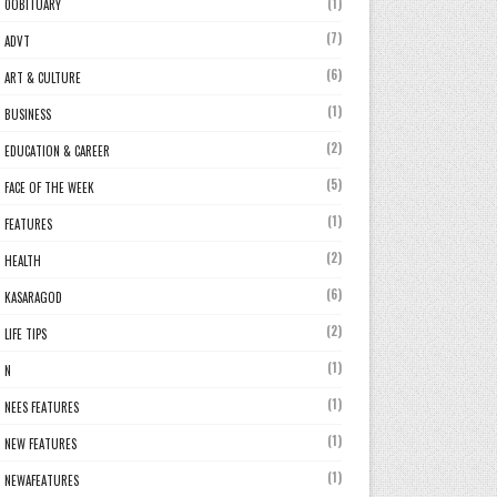
(1)
0OBITUARY
(7)
ADVT
(6)
ART & CULTURE
(1)
BUSINESS
(2)
EDUCATION & CAREER
(5)
FACE OF THE WEEK
(1)
FEATURES
(2)
HEALTH
(6)
KASARAGOD
(2)
LIFE TIPS
(1)
N
(1)
NEES FEATURES
(1)
NEW FEATURES
(1)
NEWAFEATURES