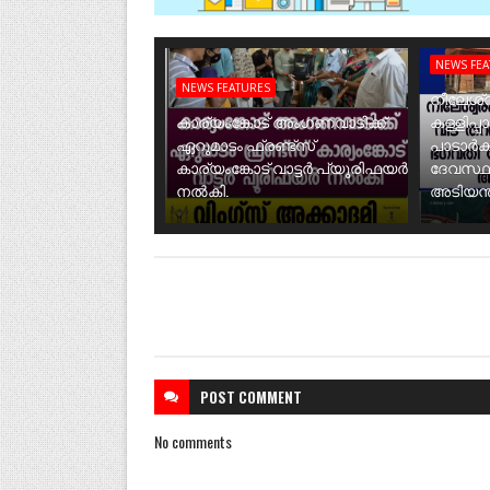
NEWS FE
NEWS FEATURES
നീലേശ്വ
കാര്യംങ്കോട് അംഗണവാടിക്ക്
കള്ളിപ്പ
ഏറുമാടം ഫ്രണ്ട്സ്
പാടാർക
കാര്യംങ്കോട് വാട്ടർ പ്യൂരിഫയർ
ദേവസ്ഥ
നൽകി.
അടിയന്ത
POST
COMMENT
No comments