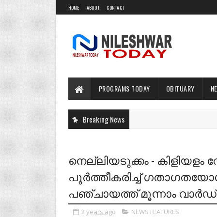
HOME
ABOUT
CONTACT
PROGRAMS TODAY
OBITUARY
N
Breaking News
നെല്ലിയടുക്കം - കിളിയളം 
പൂർത്തീകരിച്ച് ഗതാഗതയോഗ
പഞ്ചായത്ത് മൂന്നാം വാർഡ
2 years ago
NEWS FEATURES