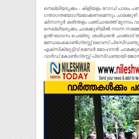
നെല്ലിയടുക്കം - കിളിയളം റോഡ് പാലം പണി 
ഗതാഗതയോഗ്യമാക്കണമെന്നും ചാമക്കുഴി - 
കിനാനൂർ കരിന്തളം പഞ്ചായത്ത് മൂന്നാം വ
നെല്ലിയടുക്കം ചാമക്കുഴിയിൽ നടന്ന സമ്
ഉൽഘാടനം ചെയ്തു. ശശിധരൻ ചാങ്ങാട് അദ്
മണ്ഡലംകോൺഗ്രസ്സ് വൈസ് പ്രസിഡണ്ടുമ
എക്സിക്യുട്ടിവ് മെമ്പർ മോഹനൻ ചാമക്കുഴി
വാർഡ് കോൺഗ്രസ്സ് പ്രസിഡണ്ടായി ജോസ