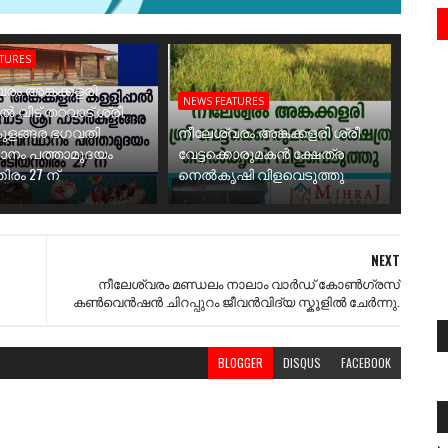
ATURES
രം അങ്കക്കളരി
NEWS FEATURES
ാൽ വീട് തറവാട് ശ്രീ
ുളങ്ങര ഭഗവതി
നീലേശ്വരം അങ്കക്കളരി ശ്രീ
ാനം പത്താമുദയം
വേട്ടക്കൊരുമകൻ ക്ഷേത്ര
ിരം 27 ന്
നെൽകൃഷി വിളവെടുത്തു
NEXT
നീലേശ്വരം മണ്ഡലം നാലാം വാർഡ് കോൺഗ്രസ്
കൺവെൻഷൻ ചിറപ്പുറം ജീവൻവിദ്യ സ്കൂളിൽ ചേർന്നു.
BLOGGER
DISQUS
FACEBOOK