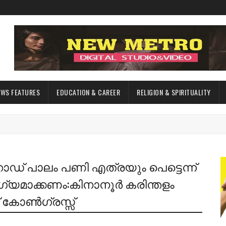
EWS FEATURES
EDUCATION & CAREER
RELIGION & SPIRITUALITY
റോഡ് പാലം പണി എത്രയും പെട്ടെന്ന്
്യമാക്കണം:കിനാനൂർ കരിന്തളം
് കോൺഗ്രസ്സ്