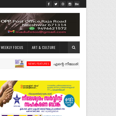
WEEKLY FOCUS
ART & CULTURE
എന്റെ നീലേശ്വരം:ഒരു റോഡ് പിളർത്തിയ ഓർമ
NEWS FEATURES