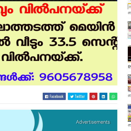
ന
ഉ
ന
Facebook
Twitter
ന