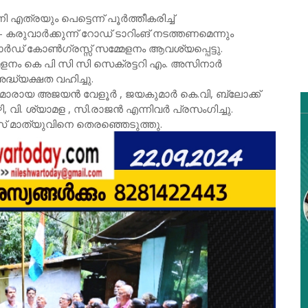
എത്രയും പെട്ടെന്ന് പൂർത്തീകരിച്ച്
കരുവാർക്കുന്ന് റോഡ് ടാറിംങ് നടത്തണമെന്നും
ാർഡ് കോൺഗ്രസ്സ് സമ്മേളനം ആവശ്യപ്പെട്ടു.
മേളനം കെ പി സി സി സെക്രട്ടറി എം. അസിനാർ
ധ്യക്ഷത വഹിച്ചു.
ാരായ അജയൻ വേളൂർ , ജയകുമാർ കെ.വി, ബ്ലോക്ക്
, വി. ശ്യാമള , സി.രാജൻ എന്നിവർ പ്രസംഗിച്ചു.
് മാത്യുവിനെ തെരഞ്ഞെടുത്തു.