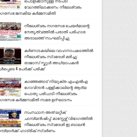
പൊളിക്കാനുള്ള നടപടി
വേഗത്തിലാക്കണം :നീലേശ്വരം
ഗരസഭ ജനകീയ കർമ്മസമിതി
നീലേശ്വരം നഗരസഭ ചെയർമാന്റെ
നേതൃത്വത്തിൽ പരാതി പരിഹാര
അദാലത്ത് സംഘടിപ്പിച്ചു
കർണാടകയിലെ വാഹനാപകടത്തിൽ
നീലേശ്വരം സ്വദേശി മരിച്ചു:
രാജാസ് സ്കൂൾ അധ്യാപകൻ
ൾപ്പെടെ 4 പേർക്ക് പരിക്ക്
കാഞ്ഞങ്ങാട് നിയുക്ത എംഎൽഎ
ഗോവിന്ദൻ പള്ളിക്കാലിന്റെ ആദ്യ
പൊതു പരിപാടി നീലേശ്വരം
ഗരസഭ കർമ്മസമിതി സമര ഉദ്ഘാടനം
സംസ്ഥാന അത് ലറ്റിക്
ചാമ്പ്യൻഷിപ്പ്: മാസ്റ്റേഴ്സ് വിഭാഗത്തിൽ
നീലേശ്വരം സ്വദേശി ഇ.ബാലൻ
മ്പ്യാർക്ക് ഹാട്രിക് സ്വർണം