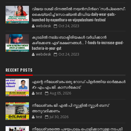
വിജയ ദശമി ദിനത്തില്‍ നയന്‍സിന്‍റെ 'സര്‍പ്രൈസ്';
കൈയ്യടിച്ച് സോഷ്യല്‍ മീഡിയ daily-wear-pads-
launched-by-nayanthara-on-vijayadashami-festival
webdesk
Oct 24, 2023
കുടലിൽ നല്ല ബാക്ടീരിയകൾ വര്‍ധിക്കാന്‍
കഴിക്കേണ്ട ഏഴ് ഭക്ഷണങ്ങള്‍... 7-foods-to-increase-good-
bacteria-in-your-gut
webdesk
Oct 24, 2023
RECENT POSTS
എന്റെ നീലേശ്വരം:ഒരു റോഡ് പിളർത്തിയ ഓർമ്മകൾ
✍️ എം.എം.ജി. കാസർകോട്
test
Aug 05, 2026
നീലേശ്വരം ജി എൽ പി സ്കൂളിൽ സ്കൂൾ ബസ്
അനുവദിക്കണം
test
Jul 30, 2026
നീലേശ്വരത്തെ പഴയപാലം പൊളിക്കാനുള്ള നടപടി