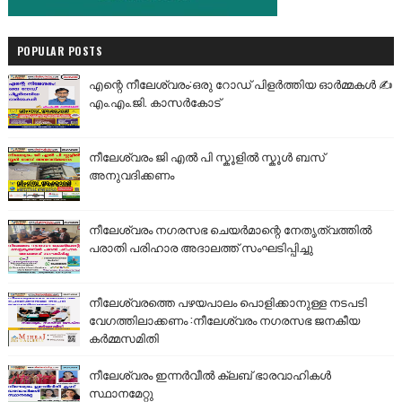
POPULAR POSTS
എന്റെ നീലേശ്വരം:ഒരു റോഡ് പിളർത്തിയ ഓർമ്മകൾ ✍️
എം.എം.ജി. കാസർകോട്
നീലേശ്വരം ജി എൽ പി സ്കൂളിൽ സ്കൂൾ ബസ്
അനുവദിക്കണം
നീലേശ്വരം നഗരസഭ ചെയർമാന്റെ നേതൃത്വത്തിൽ
പരാതി പരിഹാര അദാലത്ത് സംഘടിപ്പിച്ചു
നീലേശ്വരത്തെ പഴയപാലം പൊളിക്കാനുള്ള നടപടി
വേഗത്തിലാക്കണം :നീലേശ്വരം നഗരസഭ ജനകീയ
കർമ്മസമിതി
നീലേശ്വരം ഇന്നർവീൽ ക്ലബ് ഭാരവാഹികൾ
സ്ഥാനമേറ്റു