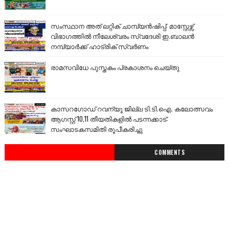
സംസ്ഥാന അത് ലറ്റിക് ചാമ്പ്യൻഷിപ്പ്: മാസ്റ്റേഴ്സ്
വിഭാഗത്തിൽ നീലേശ്വരം സ്വദേശി ഇ.ബാലൻ
നമ്പ്യാർക്ക് ഹാട്രിക് സ്വർണം
രാമസവിധേ പുസ്തകം പ്രകാശനം ചെയ്തു
കാസറഗോഡ് റവന്യൂ ജില്ല ടി.ടി.ഐ. കലോത്സവം
ആഗസ്റ്റ് 10,11 തീയതികളിൽ പടന്നക്കാട്:
സംഘാടകസമിതി രൂപീകരിച്ചു
COMMENTS