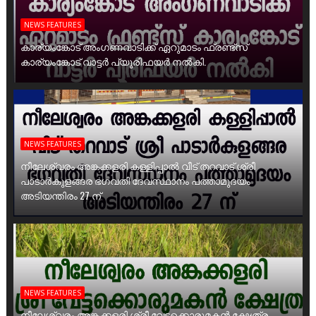
NEWS FEATURES
കാര്യംങ്കോട് അംഗണവാടിക്ക് ഏറുമാടം ഫ്രണ്ട്സ്
കാര്യംങ്കോട് വാട്ടർ പ്യൂരിഫയർ നൽകി.
NEWS FEATURES
നീലേശ്വരം അങ്കക്കളരി കള്ളിപ്പാൽ വീട് തറവാട് ശ്രീ
പാടാർകുളങ്ങര ഭഗവതി ദേവസ്ഥാനം പത്താമുദയം
അടിയന്തിരം 27 ന്
NEWS FEATURES
നീലേശ്വരം അങ്കക്കളരി ശ്രീ വേട്ടക്കൊരുമകൻ ക്ഷേത്ര