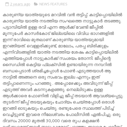
2 years ago
NEWS FEATURES
കാരുണ്യ യാത്രയുടെ മറവിൽ വൻ തട്ടിപ്പ്. കാട്ടിപ്പൊയിലിൽ
കാരുണ്യ യാത്ര നടത്തിയ സംഘത്തെ നാട്ടുകാർ തടഞ്ഞു.
പട്ടാമ്പിയിൽ ഉള്ള രവി എന്ന ആൾക്ക് വേണ്ടി ജീപ്പിൽ
മൂന്നുപേർ കാസർകോട് ജില്ലയിലെ വിവിധ ഭാഗങ്ങളിൽ
ഇന്ന് രാവിലെ മുതലാണ് കാരുണ്യ യാത്രയുമായി
ഇറങ്ങിയത്. വെള്ളരിക്കുണ്ട്, മാലോം, പരപ്പ ബിരിക്കുളം
എന്നിവിടങ്ങളിൽ യാത്ര നടത്തിയ ശേഷം കാട്ടിപ്പൊയിലിൽ
എത്തിയപ്പോൾ നാട്ടുകാർക്ക് സംശയം തോന്നി. ജീപ്പിന്റെ
സൈഡിൽ കെട്ടിയ ഫ്ലക്സിൽ ഉണ്ടായിരുന്ന നമ്പറിൽ
ബന്ധപ്പെടാൻ ശ്രമിച്ചപ്പോൾ ഫോൺ എടുത്തയാൾ ആ
നാട്ടിൽ അങ്ങനെ ഒരു സംഭവം ഇല്ല എന്നും ഇത്
തട്ടിപ്പാണെന്നും പറഞ്ഞു . അപ്പോഴേക്കും അവിടുന്ന് ജീപ്പ്
എടുത്ത് അവർ കടന്നുകളഞ്ഞു. നെല്ലിടുക്കം ഉള്ള
ആൾക്കാരെ ഫോണിൽ വിളിച്ചു ജീപ്പ് തടയാൻ ആവശ്യപ്പെട്ടു.
തുടർന്ന് ജീപ്പ് തടയുകയും ചോദ്യം ചെയ്തപ്പോൾ ഒരാൾ
ഇറങ്ങി ഓടുകയും ചെയ്തു. രണ്ടുപേരെ സ്ഥലത്ത് പിടിച്ച്
വെച്ചിട്ടുണ്ട്. ഇവരെ നീലേശ്വരം പോലീസിൽ ഏൽപിച്ചു. ഒരു
ദിവസം 20000 മുതൽ 30,000 വരെ രൂപ കളക്ഷൻ
ലഭിക്കുമെന്ന് ഇവർ നാട്ടുകാരോട് പറഞ്ഞു. ഇവരെ പോലീസ്