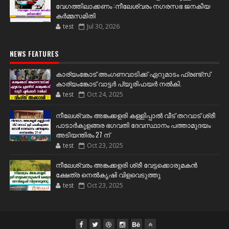
വേഗത്തിലാക്കണം :നീലേശ്വരം നഗരസഭ ജനകീയ
കർമ്മസമിതി
test
Jul 30, 2026
NEWS FEATURES
കാര്യംങ്കോട് അംഗണവാടിക്ക് ഏറുമാടം ഫ്രണ്ട്സ്
കാര്യംങ്കോട് വാട്ടർ പ്യൂരിഫയർ നൽകി.
test
Oct 24, 2025
നീലേശ്വരം അങ്കക്കളരി കള്ളിപ്പാൽ വീട് തറവാട് ശ്രീ
പാടാർകുളങ്ങര ഭഗവതി ദേവസ്ഥാനം പത്താമുദയം
അടിയന്തിരം 27 ന്
test
Oct 23, 2025
നീലേശ്വരം അങ്കക്കളരി ശ്രീ വേട്ടക്കൊരുമകൻ
ക്ഷേത്ര നെൽകൃഷി വിളവെടുത്തു
test
Oct 23, 2025