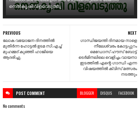
നെൽകൃഷി വിളവെടുത്തു
PREVIOUS
NEXT
ലോക വയോജന ദിനത്തിൽ
ഗാന്ധിജയന്തി ദിനമായ നാളെ
മുതിർന്ന ഹോട്ടൽ ഉടമ സി.എച്ച്
നീലേശ്വരം കോട്ടപ്പുറം
മുഹമ്മദ് കുഞ്ഞി ഹാജിയെ
മെഡോസ് ഹൗസ് ബോട്ട്
ആദരിച്ചു.
ടെർമിനലിലെ വെളിച്ചം വായനാ
ഇടത്തിൽ എന്റെ ഗാന്ധി എന്ന
വിഷയത്തിൽ ക്വിസ് മത്സരം
നടത്തും
POST
COMMENT
BLOGGER
DISQUS
FACEBOOK
No comments