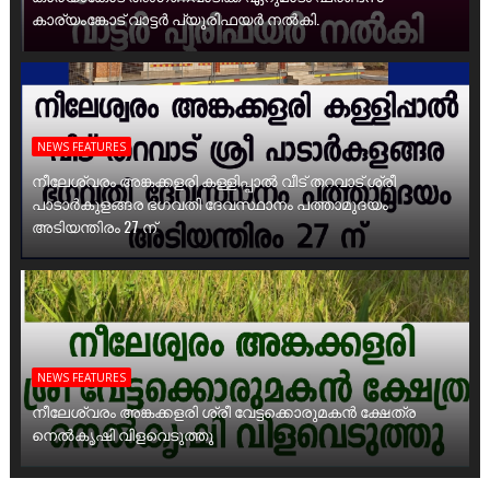
കാര്യംങ്കോട് വാട്ടർ പ്യൂരിഫയർ നൽകി.
NEWS FEATURES
നീലേശ്വരം അങ്കക്കളരി കള്ളിപ്പാൽ വീട് തറവാട് ശ്രീ
പാടാർകുളങ്ങര ഭഗവതി ദേവസ്ഥാനം പത്താമുദയം
അടിയന്തിരം 27 ന്
NEWS FEATURES
നീലേശ്വരം അങ്കക്കളരി ശ്രീ വേട്ടക്കൊരുമകൻ ക്ഷേത്ര
നെൽകൃഷി വിളവെടുത്തു