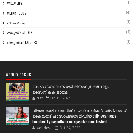
(1)
VACCANCIES
(4)
WEEKLY FOCUS
(1)
നീലേശ്വരം
(2)
ന്യൂസ് FEATURES
(1)
ന്യൂസ്ഡ് FEATURES
WEEKLY FOCUS
സ്നേഹ സ്വാന്തനമായി കിനാനൂർ കരിന്തളം
സൈനിക കൂട്ടായ്മ
test
Jan 15, 2024
വിജയ ദശമി ദിനത്തില്‍ നയന്‍സിന്‍റെ 'സര്‍പ്രൈസ്';
കൈയ്യടിച്ച് സോഷ്യല്‍ മീഡിയ daily-wear-pads-
launched-by-nayanthara-on-vijayadashami-festival
webdesk
Oct 24, 2023