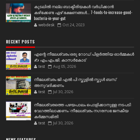
കുടലിൽ നല്ല ബാക്ടീരിയകൾ വര്‍ധിക്കാന്‍
കഴിക്കേണ്ട ഏഴ് ഭക്ഷണങ്ങള്‍... 7-foods-to-increase-good-
bacteria-in-your-gut
webdesk
Oct 24, 2023
RECENT POSTS
എന്റെ നീലേശ്വരം:ഒരു റോഡ് പിളർത്തിയ ഓർമ്മകൾ
✍️ എം.എം.ജി. കാസർകോട്
test
Aug 05, 2026
നീലേശ്വരം ജി എൽ പി സ്കൂളിൽ സ്കൂൾ ബസ്
അനുവദിക്കണം
test
Jul 30, 2026
നീലേശ്വരത്തെ പഴയപാലം പൊളിക്കാനുള്ള നടപടി
വേഗത്തിലാക്കണം :നീലേശ്വരം നഗരസഭ ജനകീയ
കർമ്മസമിതി
test
Jul 30, 2026
NEWS FEATURES