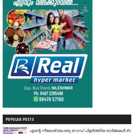
POPULAR POSTS
എന്റെ നീലേശ്വരം:ഒരു റോഡ് പിളർത്തിയ ഓർമ്മകൾ ✍️