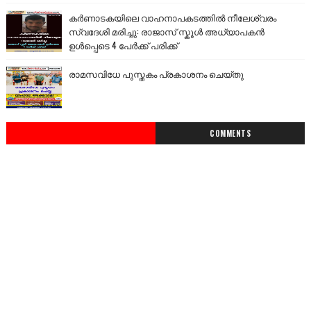
കർണാടകയിലെ വാഹനാപകടത്തിൽ നീലേശ്വരം
സ്വദേശി മരിച്ചു: രാജാസ് സ്കൂൾ അധ്യാപകൻ
ഉൾപ്പെടെ 4 പേർക്ക് പരിക്ക്
രാമസവിധേ പുസ്തകം പ്രകാശനം ചെയ്തു
COMMENTS