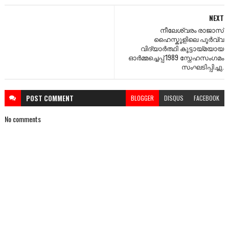
NEXT
നീലേശ്വരം രാജാസ്
ഹൈസ്കൂളിലെ പൂർവ്വ
വിദ്യാർത്ഥി കൂട്ടായ്മയായ
ഓർമ്മച്ചെപ്പ് 1989 സ്നേഹസംഗമം
സംഘടിപ്പിച്ചു.
POST
COMMENT
BLOGGER
DISQUS
FACEBOOK
No comments