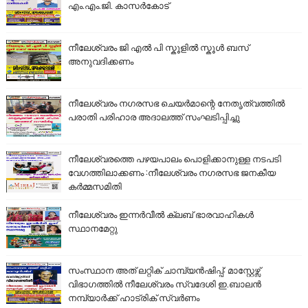
എം.എം.ജി. കാസർകോട്
നീലേശ്വരം ജി എൽ പി സ്കൂളിൽ സ്കൂൾ ബസ്
അനുവദിക്കണം
നീലേശ്വരം നഗരസഭ ചെയർമാന്റെ നേതൃത്വത്തിൽ
പരാതി പരിഹാര അദാലത്ത് സംഘടിപ്പിച്ചു
നീലേശ്വരത്തെ പഴയപാലം പൊളിക്കാനുള്ള നടപടി
വേഗത്തിലാക്കണം :നീലേശ്വരം നഗരസഭ ജനകീയ
കർമ്മസമിതി
നീലേശ്വരം ഇന്നർവീൽ ക്ലബ് ഭാരവാഹികൾ
സ്ഥാനമേറ്റു
സംസ്ഥാന അത് ലറ്റിക് ചാമ്പ്യൻഷിപ്പ്: മാസ്റ്റേഴ്സ്
വിഭാഗത്തിൽ നീലേശ്വരം സ്വദേശി ഇ.ബാലൻ
നമ്പ്യാർക്ക് ഹാട്രിക് സ്വർണം