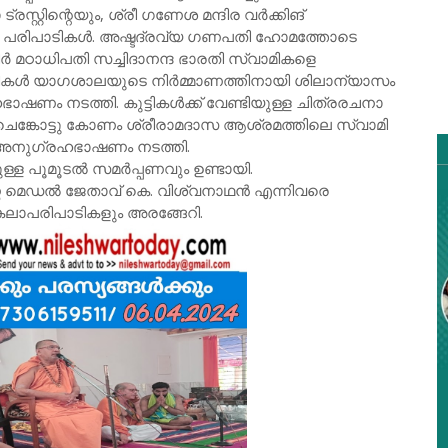
്റിന്റെയും, ശ്രീ ഗണേശ മന്ദിര വർക്കിങ്
ന്നു പരിപാടികൾ. അഷ്ടദ്രവ്യ ഗണപതി ഹോമത്തോടെ
ർ മഠാധിപതി സച്ചിദാനന്ദ ഭാരതി സ്വാമികളെ
സ്വാമികൾ യാഗശാലയുടെ നിർമ്മാണത്തിനായി ശിലാന്യാസം
ാഷണം നടത്തി. കുട്ടികൾക്ക് വേണ്ടിയുള്ള ചിത്രരചനാ
ം ചെങ്കോട്ടു കോണം ശ്രീരാമദാസ ആശ്രമത്തിലെ സ്വാമി
ന് അനുഗ്രഹഭാഷണം നടത്തി.
ള പൂമൂടൽ സമർപ്പണവും ഉണ്ടായി.
ർണ്ണ മെഡൽ ജേതാവ് കെ. വിശ്വനാഥൻ എന്നിവരെ
 കലാപരിപാടികളും അരങ്ങേറി.