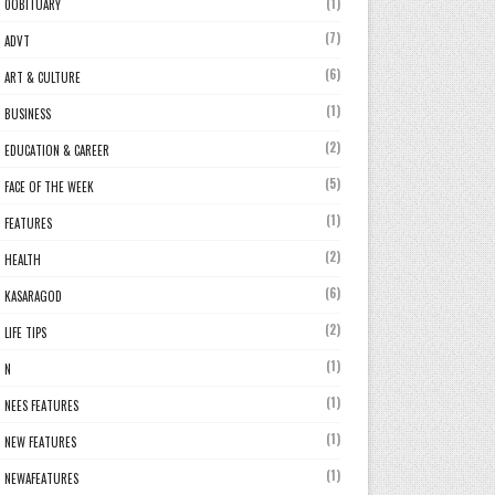
(1)
0OBITUARY
(7)
ADVT
(6)
ART & CULTURE
(1)
BUSINESS
(2)
EDUCATION & CAREER
(5)
FACE OF THE WEEK
(1)
FEATURES
(2)
HEALTH
(6)
KASARAGOD
(2)
LIFE TIPS
(1)
N
(1)
NEES FEATURES
(1)
NEW FEATURES
(1)
NEWAFEATURES