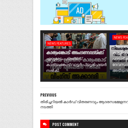
NEWS FE
NEWS FEATURES
നീലേശ്വ
കാര്യംങ്കോട് അംഗണവാടിക്ക്
കള്ളിപ്പ
ഏറുമാടം ഫ്രണ്ട്സ്
പാടാർക
കാര്യംങ്കോട് വാട്ടർ പ്യൂരിഫയർ
ദേവസ്ഥ
നൽകി.
അടിയന്ത
PREVIOUS
തിരിച്ചറിയൽ കാർഡ് വിതരണവും ആദരസമ്മേളനവ
നടത്തി
POST
COMMENT