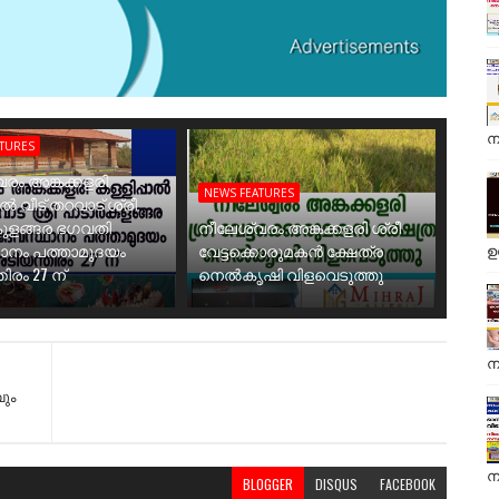
ന
ATURES
രം അങ്കക്കളരി
NEWS FEATURES
ാൽ വീട് തറവാട് ശ്രീ
ുളങ്ങര ഭഗവതി
നീലേശ്വരം അങ്കക്കളരി ശ്രീ
ഉ
ാനം പത്താമുദയം
വേട്ടക്കൊരുമകൻ ക്ഷേത്ര
ിരം 27 ന്
നെൽകൃഷി വിളവെടുത്തു
ന
ും
ന
BLOGGER
DISQUS
FACEBOOK