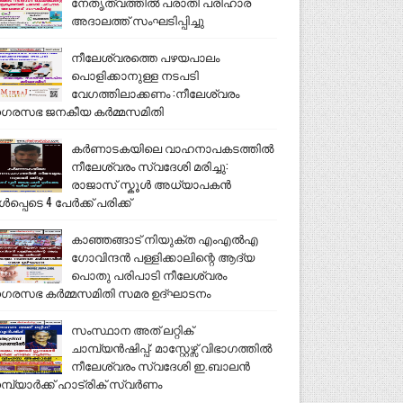
നേതൃത്വത്തിൽ പരാതി പരിഹാര
അദാലത്ത് സംഘടിപ്പിച്ചു
നീലേശ്വരത്തെ പഴയപാലം
പൊളിക്കാനുള്ള നടപടി
വേഗത്തിലാക്കണം :നീലേശ്വരം
ഗരസഭ ജനകീയ കർമ്മസമിതി
കർണാടകയിലെ വാഹനാപകടത്തിൽ
നീലേശ്വരം സ്വദേശി മരിച്ചു:
രാജാസ് സ്കൂൾ അധ്യാപകൻ
ൾപ്പെടെ 4 പേർക്ക് പരിക്ക്
കാഞ്ഞങ്ങാട് നിയുക്ത എംഎൽഎ
ഗോവിന്ദൻ പള്ളിക്കാലിന്റെ ആദ്യ
പൊതു പരിപാടി നീലേശ്വരം
ഗരസഭ കർമ്മസമിതി സമര ഉദ്ഘാടനം
സംസ്ഥാന അത് ലറ്റിക്
ചാമ്പ്യൻഷിപ്പ്: മാസ്റ്റേഴ്സ് വിഭാഗത്തിൽ
നീലേശ്വരം സ്വദേശി ഇ.ബാലൻ
മ്പ്യാർക്ക് ഹാട്രിക് സ്വർണം