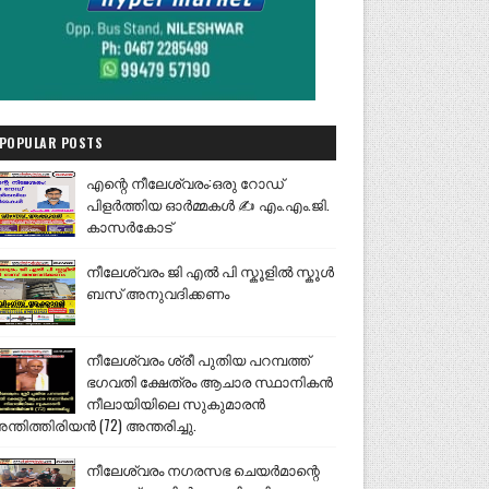
POPULAR POSTS
എന്റെ നീലേശ്വരം:ഒരു റോഡ്
പിളർത്തിയ ഓർമ്മകൾ ✍️ എം.എം.ജി.
കാസർകോട്
നീലേശ്വരം ജി എൽ പി സ്കൂളിൽ സ്കൂൾ
ബസ് അനുവദിക്കണം
നീലേശ്വരം ശ്രീ പുതിയ പറമ്പത്ത്
ഭഗവതി ക്ഷേത്രം ആചാര സ്ഥാനികൻ
നീലായിയിലെ സുകുമാരൻ
ന്തിത്തിരിയൻ (72) അന്തരിച്ചു.
നീലേശ്വരം നഗരസഭ ചെയർമാന്റെ