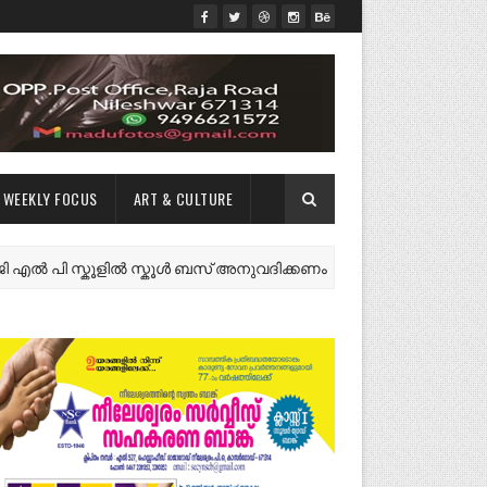
WEEKLY FOCUS
ART & CULTURE
ി സ്കൂളിൽ സ്കൂൾ ബസ് അനുവദിക്കണം
നീ
NEWS FEATURES