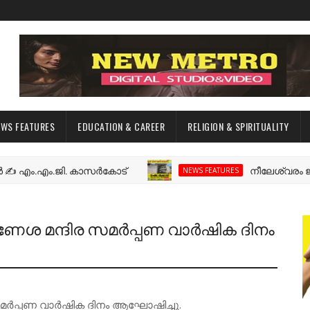
EWS FEATURES
EDUCATION & CAREER
RELIGION & SPIRITUALITY
ം.എം.ജി. കാസർകോട്
നീലേശ്വരം ജി എൽ പ
NEWS FEATURES
േശ മന്ദിര സമർപ്പണ വാർഷിക ദിനം
മർപ്പണ വാർഷിക ദിനം ആഘോഷിച്ചു.